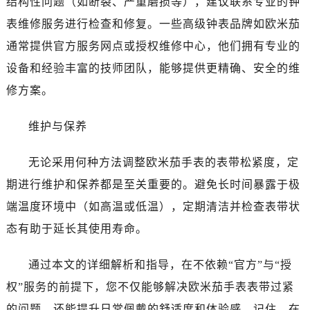
结构性问题（如断裂、严重磨损等），建议联系专业的钟
黑龙江省齐齐哈尔市龙沙区龙华路售后服务中心（需提前预约）
表维修服务进行检查和修复。一些高级钟表品牌如欧米茄
黑龙江省双鸭山市尖山区新兴大街售后服务中心（需提前预约）
黑龙江省绥化市北林区新华街与康庄路交叉口售后服务中心（需提前预约）
通常提供官方服务网点或授权维修中心，他们拥有专业的
黑龙江省伊春市伊美区通河路售后服务中心（需提前预约）
设备和经验丰富的技师团队，能够提供更精确、安全的维
吉林省白城市洮北区明仁南街售后服务中心（需提前预约）
修方案。
吉林省白山市浑江区浑江大街售后服务中心（需提前预约）
吉林省吉林市船营区河南街售后服务中心（需提前预约）
维护与保养
吉林省辽源市龙山区人民大街售后服务中心（需提前预约）
吉林省梅河口市新华街道梅河大街售后服务中心（需提前预约）
无论采用何种方法调整欧米茄手表的表带松紧度，定
吉林省四平市铁东区紫气大路与南九经街交汇处售后服务中心（需提前预约）
期进行维护和保养都是至关重要的。避免长时间暴露于极
吉林省松原市宁江区五环大街售后服务中心（需提前预约）
端温度环境中（如高温或低温），定期清洁并检查表带状
吉林省通化市东昌区环通乡江南大街售后服务中心（需提前预约）
态有助于延长其使用寿命。
吉林省延边市延吉市解放路售后服务中心（需提前预约）
辽宁省鞍山市铁东区站前街售后服务中心（需提前预约）
通过本文的详细解析和指导，在不依赖“官方”与“授
辽宁省本溪市平山区胜利路售后服务中心（需提前预约）
权”服务的前提下，您不仅能够解决欧米茄手表表带过紧
辽宁省朝阳市双塔区新华路售后服务中心（需提前预约）
的问题，还能提升日常佩戴的舒适度和体验感。记住，在