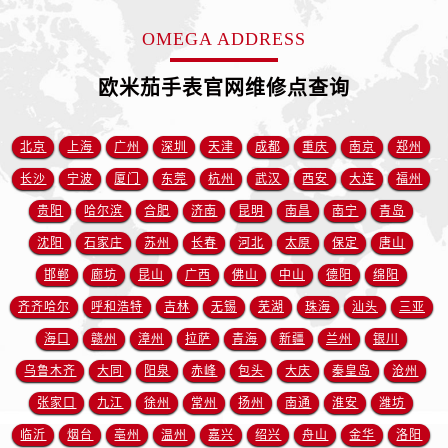
江苏省徐州市鼓楼区淮海东路29号苏宁广场IFC国际金融中心35层3508室售后服务中心（需提前预约）
江苏省盐城市盐都区世纪大道5号盐城金融城写字楼1号楼16层1604室售后服务中心（需提前预约）
OMEGA ADDRESS
江苏省扬州市邗江区国展路29号星耀天地写字楼1号楼18层1803室售后服务中心（需提前预约）
欧米茄手表官网维修点查询
江苏省镇江市京口区中山东路售后服务中心（需提前预约）
江西省抚州市临川区赣东大道售后服务中心（需提前预约）
北京
上海
广州
深圳
天津
成都
重庆
南京
郑州
江西省赣州市章贡区文清路售后服务中心（需提前预约）
江西省吉安市吉州区井冈山大道售后服务中心（需提前预约）
长沙
宁波
厦门
东莞
杭州
武汉
西安
大连
福州
江西省景德镇市珠山区珠山中路售后服务中心（需提前预约）
贵阳
哈尔滨
合肥
济南
昆明
南昌
南宁
青岛
江西省九江市浔阳区浔阳路售后服务中心（需提前预约）
沈阳
石家庄
苏州
长春
河北
太原
保定
唐山
江西省南昌市红谷滩新区红谷中大道998号绿地双子塔（中央广场）A1座办公楼14层1407室售后服务中心（需提前预约）
邯郸
廊坊
昆山
广西
佛山
中山
德阳
绵阳
江西省萍乡市安源区萍安北大道与康庄路交叉口售后服务中心（需提前预约）
齐齐哈尔
呼和浩特
吉林
无锡
芜湖
珠海
汕头
三亚
江西省上饶市信州区滨江西路售后服务中心（需提前预约）
海口
赣州
漳州
拉萨
青海
新疆
兰州
银川
江西省新余市渝水区北湖西路售后服务中心（需提前预约）
乌鲁木齐
大同
阳泉
赤峰
包头
大庆
秦皇岛
沧州
江西省宜春市袁州区中山中路售后服务中心（需提前预约）
江西省鹰潭市月湖区胜利东路售后服务中心（需提前预约）
张家口
九江
徐州
常州
扬州
南通
淮安
潍坊
山东省德州市德城区东风中路售后服务中心（需提前预约）
临沂
烟台
亳州
温州
嘉兴
绍兴
舟山
金华
洛阳