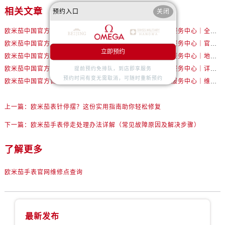
内蒙古自治区包头市青山区幸福路甲3号王府井百货名表维修售后服务中心（需提前预约）
相关文章
预约入口
关闭
内蒙古自治区赤峰市红山区哈达街售后服务中心（需提前预约）
欧米茄中国官方售后服务中心｜服务热线及详细地址权威信息公告（2026年7月最新）
欧米茄中国官方售后服务中心｜全部地址与售后电话权威信息声明（2026年7月最新）
内蒙古自治区鄂尔多斯市东胜区伊金霍洛街售后服务中心（需提前预约）
欧米茄中国官方售后服务中心｜最新地址及官方服务热线权威信息公告（2026年7月最新）
欧米茄中国官方售后服务中心｜官方电话和维修地址权威信息公告（2026年7月最新）
内蒙古自治区呼伦贝尔市海拉尔区中央街售后服务中心（需提前预约）
立即预约
欧米茄中国官方售后服务中心｜网点地址和官方热线权威信息通知（2026年7月最新）
欧米茄中国官方售后服务中心｜地址与24小时服务电话权威信息公告（2026年7月最新）
内蒙古自治区通辽市科尔沁区明仁大街售后服务中心（需提前预约）
欧米茄中国官方售后服务中心｜官方地址与售后电话权威信息公告（2026年7月最新）
欧米茄中国官方售后服务中心｜详细地址与官方电话权威信息通告（2026年7月最新）
提前预约免排队，到店即享服务
内蒙古自治区乌海市海勃湾区人民南路售后服务中心（需提前预约）
预约时间有变无需取消，可随时重新预约
欧米茄中国官方售后服务中心｜最新热线电话与地址权威信息公告（2026年7月最新）
欧米茄中国官方售后服务中心｜维修地址与售后服务电话权威信息声明（2026年7月最新）
内蒙古自治区乌兰察布市集宁区恩和大街售后服务中心（需提前预约）
内蒙古自治区锡林郭勒盟市锡林浩特市光明街与额尔敦路交叉口售后服务中心（需提前预约）
上一篇：
欧米茄表针停摆？这份实用指南助你轻松修复
内蒙古自治区兴安盟市乌兰浩特市兴安大街售后服务中心（需提前预约）
下一篇：
欧米茄手表停走处理办法详解（常见故障原因及解决步骤）
山西省大同市平城区迎宾街售后服务中心（需提前预约）
山西省晋城市城区黄华街售后服务中心（需提前预约）
了解更多
山西省晋中市榆次区顺城街售后服务中心（需提前预约）
欧米茄手表官网维修点查询
山西省临汾市尧都区解放路售后服务中心（需提前预约）
山西省吕梁市离石区永宁中路与建设街交叉口售后服务中心（需提前预约）
山西省朔州市朔城区怡西路与鄯阳西街交汇处售后服务中心（需提前预约）
山西省忻州市忻府区和平东街与七一南路交叉口售后服务中心（需提前预约）
最新发布