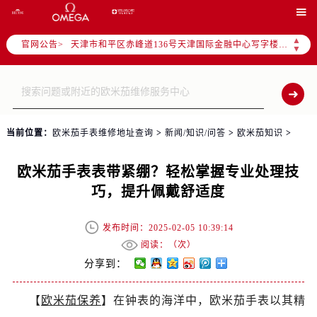
北京市东城区东长安街1号东方广场写字楼W3座6层602室（需提前预约）

北京市朝阳区建国门外大街甲6号华熙国际中心写字楼D座11层1102室（需提前预约）
▲
官网公告>
天津市和平区赤峰道136号天津国际金融中心写字楼26层2603室（需提前预约）
▼
上海市徐汇区虹桥路3号港汇中心写字楼2座37层3705室（需提前预约）
上海市黄浦区南京东路299号宏伊国际广场写字楼8层806室（需提前预约）
南京市秦淮区中山南路1号（新街口）南京中心写字楼22层C1-1室（需提前预约）
常州市新北区龙锦路1590号现代传媒中心写字楼5号楼10层1008室（需提前预约）
当前位置：
欧米茄手表维修地址查询
>
新闻/知识/问答
>
欧米茄知识
>
徐州市鼓楼区淮海东路29号苏宁广场IFC国际金融中心写字楼35层3508室（需提前预约）
扬州市邗江区国展路29号星耀天地写字楼1号楼18层1803室（需提前预约）
欧米茄手表表带紧绷？轻松掌握专业处理技
盐城市盐都区世纪大道5号盐城金融城写字楼1号楼16层1604室（需提前预约）
巧，提升佩戴舒适度
泰州市海陵区永定东路399号置地商务中心东塔写字楼（华润万象城）17层1706室（需提前预约）
宁波市江北区大闸南路500号来福士广场办公楼20层2009室（需提前预约）
发布时间：2025-02-05 10:39:14
杭州市上城区钱江路1366号华润大厦写字楼A座5层503-5室（需提前预约）
阅读：（
次）
金华市金东区东市南街777号金华万达广场写字楼4号楼22层2209室（需提前预约）
分享到：
绍兴市越城区胜利东路379号世茂天际中心写字楼8层805室（需提前预约）
【
欧米茄保养
】在钟表的海洋中，欧米茄手表以其精
嘉兴市南湖区广益路705号嘉兴世界贸易中心写字楼A座13层1304室（需提前预约）