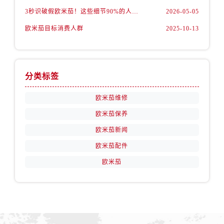
安徽省宿州市埇桥区人民中路售后服务中心（需提前预约）
3秒识破假欧米茄！这些细节90%的人都忽略了
2026-05-05
安徽省铜陵市铜官区石城大道售后服务中心（需提前预约）
欧米茄目标消费人群
2025-10-13
安徽省芜湖市镜湖区中山路步行街售后服务中心（需提前预约）
安徽省宣城市宣州区叠嶂西路售后服务中心（需提前预约）
福建省龙岩市新罗区九一南路售后服务中心（需提前预约）
福建省南平市建阳区人民西路售后服务中心（需提前预约）
分类标签
福建省宁德市蕉城区天湖东路售后服务中心（需提前预约）
欧米茄维修
福建省莆田市城厢区霞林街道荔华东大道售后服务中心（需提前预约）
欧米茄保养
福建省三明市三元区东乾二路售后服务中心（需提前预约）
福建省漳州市龙文区步港路售后服务中心（需提前预约）
欧米茄新闻
江苏省常州市新北区龙锦路1590号现代传媒中心5号楼10层1008室售后服务中心（需提前预约）
欧米茄配件
江苏省淮安市清江浦区淮海北路售后服务中心（需提前预约）
欧米茄
江苏省连云港市海州区通灌北路售后服务中心（需提前预约）
江苏省南京市秦淮区中山南路1号南京中心22层22-C1-C3室售后服务中心（需提前预约）
江苏省宿迁市宿城区西湖路售后服务中心（需提前预约）
江苏省泰州市海陵区永定东路399号置地商务中心东塔（华润万象城）17层1706室售后服务中心（需提前预约）