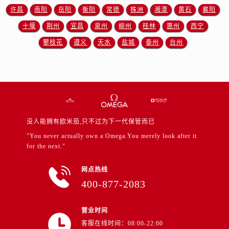
山东省东营市东营区济南路售后服务中心（需提前预约）
许昌
南阳
岳阳
衡阳
常德
株洲
湘潭
黄石
襄阳
山东省济南市历下区经十路11111号华润中心写字楼（万象城）15层1508室售后服务中心（需提前预约）
十堰
荆州
宜昌
泉州
柳州
桂林
惠州
西宁
山东省济宁市任城区太白楼路售后服务中心（需提前预约）
攀枝花
遵义
天水
盐城
泰州
台州
山东省莱芜市文化南路8号银座商城名表维修一楼名表维修售后服务中心（需提前预约）
山东省临沂市兰山区解放路售后服务中心（需提前预约）
山东省日照市东港区烟台路售后服务中心（需提前预约）
山东省泰安市泰山区财源街道泰山大街售后服务中心（需提前预约）
山东省威海市环翠区新威海路89号振华商厦一楼名表维修售后服务中心（需提前预约）
山东省潍坊市奎文区东风东街售后服务中心（需提前预约）
没人能拥有欧米茄,只不过为下一代保管而已
山东省枣庄市滕州市北辛路与善国路交叉口售后服务中心（需提前预约）
"You never actually own a Omega.You merely look after it
for the next."
山东省淄博市张店区金晶大道售后服务中心（需提前预约）
上海市黄浦区南京东路299号宏伊国际广场写字楼8层806室售后服务中心（需提前预约）
网点热线
上海市徐汇区虹桥路3号港汇中心2座37层3705室售后服务中心（需提前预约）
400-877-2083
浙江省杭州市上城区钱江路1366号华润大厦A座5层503-5室售后服务中心（需提前预约）
浙江省湖州市吴兴区劳动路售后服务中心（需提前预约）
营业时间
浙江省嘉兴市南湖区广益路705号嘉兴世界贸易中心A座13层1304室售后服务中心（需提前预约）
客服在线时间：08:00-22:00