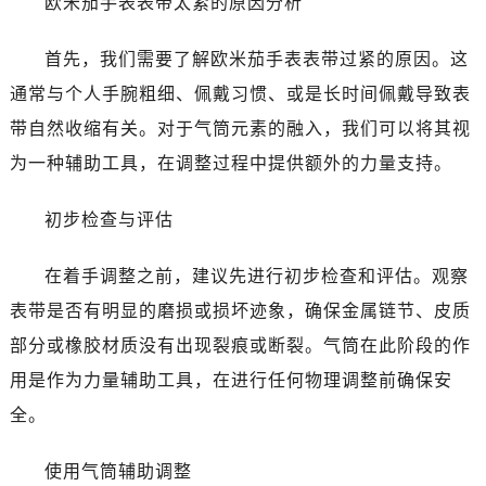
欧米茄手表表带太紧的原因分析
温州市鹿城区锦绣路1067号置信广场10层1015室（需提前预约）
哈尔滨市道里区友谊西路600号富力中心T2座写字楼29层03室（需提前预约）
首先，我们需要了解欧米茄手表表带过紧的原因。这
大连市中山区人民路15号国际金融大厦7层G室（需提前预约）
通常与个人手腕粗细、佩戴习惯、或是长时间佩戴导致表
佛山市禅城区季华五路57号万科金融中心C座12层1205室（需提前预约）
带自然收缩有关。对于气筒元素的融入，我们可以将其视
东莞市东城街道鸿福东路1号民盈国贸中心T1写字楼9层907室（需提前预约）
无锡市梁溪区人民中路139号恒隆广场写字楼1座11层1104室（需提前预约）
为一种辅助工具，在调整过程中提供额外的力量支持。
南通市崇川区工农路57号圆融广场写字楼16层1603室（需提前预约）
初步检查与评估
苏州市苏州工业园区星港街199号苏州中心办公楼C座22层08室（需提前预约）
武汉市江汉区解放大道686号世界贸易大厦38层09室（需提前预约）
在着手调整之前，建议先进行初步检查和评估。观察
南宁市青秀区金湖路59号地王大厦12楼1224室（需提前预约）
表带是否有明显的磨损或损坏迹象，确保金属链节、皮质
合肥市蜀山区潜山路111号万象城华润大厦B座12楼03室（需提前预约）
泉州市丰泽区宝洲路729号浦西万达中心写字楼A座7楼709室（需提前预约）
部分或橡胶材质没有出现裂痕或断裂。气筒在此阶段的作
青岛市南区山东路6号华润大厦B座22层04室（需提前预约）
用是作为力量辅助工具，在进行任何物理调整前确保安
烟台市芝罘区胜利路139号万达金融中心A座907室（需提前预约）
全。
长春市朝阳区西安大路727号中银大厦A座(旺进大厦)18层09室（需提前预约）
贵阳市南明区都司高架桥路33号亨特国际金融中心14楼14D（需提前预约）
使用气筒辅助调整