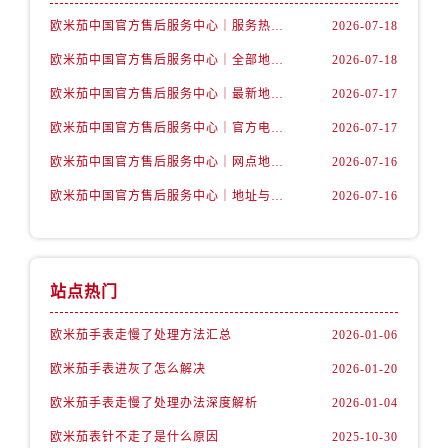
山西省阳泉市郊区平阳东街与新城大道交叉口售后服务中心（需提前预约）
欧米茄中国官方售后服务中心｜服务热线及详细地址权威信息公告（2026年7月最新）
2026-07-18
山西省运城市盐湖区河东街售后服务中心（需提前预约）
欧米茄中国官方售后服务中心｜全部地址与售后电话权威信息声明（2026年7月最新）
2026-07-18
山西省长治市潞州区英雄中路售后服务中心（需提前预约）
山西省太原市迎泽区迎泽街道解放路15号亨得利名表维修授权店3楼售后服务中心（需提前预约）
欧米茄中国官方售后服务中心｜最新地址及官方服务热线权威信息公告（2026年7月最新）
2026-07-17
天津市和平区赤峰道136号天津国际金融中心26层2603室售后服务中心（需提前预约）
欧米茄中国官方售后服务中心｜官方电话和维修地址权威信息公告（2026年7月最新）
2026-07-17
安徽省安庆市迎江区人民路售后服务中心（需提前预约）
欧米茄中国官方售后服务中心｜网点地址和官方热线权威信息通知（2026年7月最新）
2026-07-16
安徽省蚌埠市蚌山区淮河路售后服务中心（需提前预约）
欧米茄中国官方售后服务中心｜地址与24小时服务电话权威信息公告（2026年7月最新）
2026-07-16
安徽省亳州市谯城区魏武大道售后服务中心（需提前预约）
安徽省池州市贵池区长江路售后服务中心（需提前预约）
安徽省滁州市琅琊区南谯北路售后服务中心（需提前预约）
安徽省阜阳市颍州区颍州北路售后服务中心（需提前预约）
站点热门
安徽省淮北市相山区淮海路售后服务中心（需提前预约）
欧米茄手表走慢了处理方法汇总
2026-01-06
安徽省淮南市田家庵区国庆中路售后服务中心（需提前预约）
欧米茄手表进灰了怎么解决
2026-01-20
安徽省黄山市屯溪区黄山西路售后服务中心（需提前预约）
安徽省六安市金安区解放中路售后服务中心（需提前预约）
欧米茄手表走慢了处理办法深度解析
2026-01-04
安徽省马鞍山市雨山区湖南西路售后服务中心（需提前预约）
欧米茄表针不走了是什么原因
2025-10-30