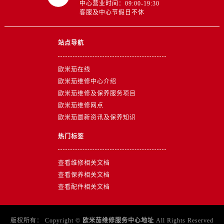
中心营业时间：09:00-19:30
浙江省金华市金东区东市南街777号金华万达广场4号楼22楼2209室售后服务中心（需提前预约）
客服及中心节假日不休
浙江省丽水市莲都区解放街售后服务中心（需提前预约）
浙江省宁波市江北区大闸南路500号来福士广场办公楼20层2009室售后服务中心（需提前预约）
站点导航
浙江省衢州市柯城区上街售后服务中心（需提前预约）
浙江省绍兴市越城区胜利东路379号世茂天际中心写字楼8层805室售后服务中心（需提前预约）
欧米茄在线
浙江省舟山市定海区解放东路售后服务中心（需提前预约）
欧米茄维修中心介绍
澳门特别行政区大堂区议事亭前地（新马路）售后服务中心（需提前预约）
欧米茄维修及保养服务项目
澳门特别行政区风顺堂区南湾大马路售后服务中心（需提前预约）
欧米茄维修网点
澳门特别行政区花地玛堂区关闸广场售后服务中心（需提前预约）
欧米茄最新资讯及保养知识
澳门特别行政区花王堂区大三巴商圈售后服务中心（需提前预约）
热门标签
澳门特别行政区嘉模堂区官也街售后服务中心（需提前预约）
澳门省路氹城市金光大道售后服务中心（需提前预约）
查看维修相关文档
澳门特别行政区望德堂区塔石广场售后服务中心（需提前预约）
查看保养相关文档
福建省福州市鼓楼区五四路128-1号恒力城写字楼15层03室售后服务中心（需提前预约）
查看配件相关文档
福建省厦门市思明区湖滨东路95号万象城华润大厦B座11层1104室售后服务中心（需提前预约）
广东省潮州市潮安区新风路与潮汕路交汇处售后服务中心（需提前预约）
版权所有：
Copyright ©
欧米茄维修服务中心地址
All Rights Reserved