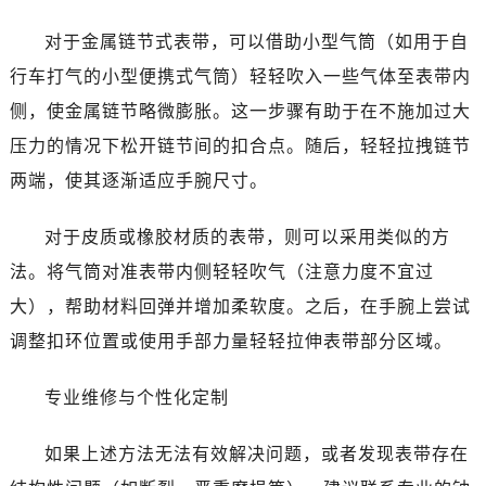
昆明市盘龙区北京路928号同德昆明广场写字楼10层06室（需提前预约）
石家庄市长安区中山东路39号勒泰中心写字楼B座13层07室（需提前预约）
对于金属链节式表带，可以借助小型气筒（如用于自
西安市碑林区南关正街88号华侨城长安国际中心E座6楼10室（需提前预约）
行车打气的小型便携式气筒）轻轻吹入一些气体至表带内
海口市龙华区金贸东路5号海口华润大厦B座17层1707室（需提前预约）
侧，使金属链节略微膨胀。这一步骤有助于在不施加过大
唐山市路南区新华东道100号万达广场写字楼A座10层1002室（需提前预约）
压力的情况下松开链节间的扣合点。随后，轻轻拉拽链节
台州市椒江区东海大道1800号腾达中心东1幢20楼2002室（需提前预约）
两端，使其逐渐适应手腕尺寸。
内蒙古自治区呼和浩特市玉泉区大学西街70号华润万象城写字楼（鄂尔多斯大厦）23层2326室（需提前预约）
甘肃省兰州市七里河区西津西路16号兰州中心写字楼21层2102室（需提前预约）
对于皮质或橡胶材质的表带，则可以采用类似的方
重庆市解放碑渝中区民权路28号英利国际金融中心写字楼20层01室（需提前预约）
法。将气筒对准表带内侧轻轻吹气（注意力度不宜过
黑龙江省大庆市萨尔图区会战大街售后服务中心（需提前预约）
大），帮助材料回弹并增加柔软度。之后，在手腕上尝试
黑龙江省鹤岗市向阳区红军路售后服务中心（需提前预约）
调整扣环位置或使用手部力量轻轻拉伸表带部分区域。
黑龙江省黑河市爱辉区中央街售后服务中心（需提前预约）
黑龙江省鸡西市鸡冠区红军路售后服务中心（需提前预约）
专业维修与个性化定制
黑龙江省佳木斯市向阳区长安路售后服务中心（需提前预约）
黑龙江省牡丹江市东安区太平路售后服务中心（需提前预约）
如果上述方法无法有效解决问题，或者发现表带存在
黑龙江省七台河市桃山区大同街售后服务中心（需提前预约）