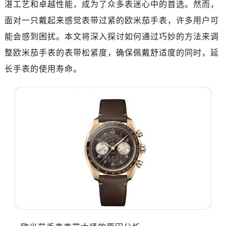
湛工艺和卓越性能，成为了众多表迷心中的首选。然而，
南昌市红谷滩新区红谷中大道998号绿地双子塔（中央广场）A1座办公楼14层07室（需提前预约）
济南市历下区经十路11111号华润中心写字楼（万象城）15层1508室（需提前预约）
面对一只戴起来感觉表带过紧的欧米茄手表，许多用户可
广州市天河区天河路230号万菱汇国际中心写字楼A塔7层704室（需提前预约）
能会感到困扰。本文将深入探讨如何通过巧妙的方法来调
广州市越秀区环市东路371-375号世界贸易中心大厦南塔写字楼15层07室（需提前预约）
整欧米茄手表的表带松紧度，确保佩戴舒适度的同时，延
深圳市罗湖区深南东路5001号华润大厦写字楼17层1701室（需提前预约）
长手表的使用寿命。
惠州市惠城区江北文昌一路7号华贸大厦写字楼1座30层05室（需提前预约）
厦门市思明区湖滨东路95号华润大厦写字楼B座11层1104室（需提前预约）
福州市鼓楼区五四路128-1号恒力城写字楼15层03室（需提前预约）
成都市锦江区人民东路6号SAC东原中心写字楼24层2406B室（需提前预约）
重庆市江北区观音桥步行街2号融恒时代广场写字楼9层902室（需提前预约）
长沙市芙蓉区定王台街道建湘路393号世茂环球金融中心写字楼（芙蓉广场）10层13室（需提前预约）
郑州市二七区铭功路10号华润大厦写字楼29层2905室（需提前预约）
太原市迎泽区解放路15号亨得利名表服务中心（品牌授权店）3层整层（需提前预约）
沈阳市沈河区中街路137号亨得利名表服务中心（品牌授权店）1层整层（需提前预约）
沈阳市沈河区中街路83号亨得利名表服务中心（品牌授权店）1层整层（需提前预约）
乌鲁木齐市天山区红山路26号时代广场（CCMALL）C座17层17-B（需提前预约）