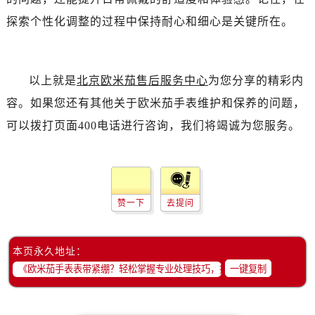
辽宁省丹东市振兴区七经街售后服务中心（需提前预约）
探索个性化调整的过程中保持耐心和细心是关键所在。
辽宁省抚顺市新抚区东一路售后服务中心（需提前预约）
辽宁省阜新市海州区解放大街售后服务中心（需提前预约）
辽宁省葫芦岛市连山区中央路售后服务中心（需提前预约）
以上就是
北京欧米茄售后服务中心
为您分享的精彩内
辽宁省锦州市古塔区中央大街售后服务中心（需提前预约）
容。如果您还有其他关于欧米茄手表维护和保养的问题，
辽宁省辽阳市白塔区新运大街售后服务中心（需提前预约）
辽宁省盘锦市兴隆台区石油大街售后服务中心（需提前预约）
可以拨打页面400电话进行咨询，我们将竭诚为您服务。
辽宁省铁岭市银州区南马路售后服务中心（需提前预约）
辽宁省营口市站前区市府路与渤海大街交叉口售后服务中心（需提前预约）
辽宁省沈阳市沈河区中街路137号亨得利名表维修授权店1楼售后服务中心（需提前预约）
辽宁省沈阳市沈河区中街路83号亨得利名表维修授权店1楼售后服务中心（需提前预约）
赞一下
去提问
北京市朝阳区建国门外大街甲6号华熙国际中心D座11层1102室售后服务中心（需提前预约）
北京市东城区东长安街1号王府井东方广场W3座6层602室售后服务中心（需提前预约）
本页永久地址：
河北省保定市竞秀区朝阳北大街北国先天下售后服务中心（需提前预约）
一键复制
内蒙古自治区阿拉善盟市左旗土尔扈特大街售后服务中心（需提前预约）
内蒙古自治区巴彦淖尔市临河区新华街售后服务中心（需提前预约）