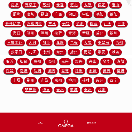
安徽省宿州市埇桥区人民中路售后服务中心（需提前预约）
沈阳
石家庄
苏州
长春
河北
太原
保定
唐山
安徽省铜陵市铜官区石城大道售后服务中心（需提前预约）
邯郸
廊坊
昆山
广西
佛山
中山
德阳
绵阳
安徽省芜湖市镜湖区中山路步行街售后服务中心（需提前预约）
齐齐哈尔
呼和浩特
吉林
无锡
芜湖
珠海
汕头
三亚
安徽省宣城市宣州区叠嶂西路售后服务中心（需提前预约）
海口
赣州
漳州
拉萨
青海
新疆
兰州
银川
福建省龙岩市新罗区九一南路售后服务中心（需提前预约）
乌鲁木齐
大同
阳泉
赤峰
包头
大庆
秦皇岛
沧州
福建省南平市建阳区人民西路售后服务中心（需提前预约）
福建省宁德市蕉城区天湖东路售后服务中心（需提前预约）
张家口
九江
徐州
常州
扬州
南通
淮安
潍坊
福建省莆田市城厢区霞林街道荔华东大道售后服务中心（需提前预约）
临沂
烟台
亳州
温州
嘉兴
绍兴
舟山
金华
洛阳
福建省三明市三元区东乾二路售后服务中心（需提前预约）
许昌
南阳
岳阳
衡阳
常德
株洲
湘潭
黄石
襄阳
福建省漳州市龙文区步港路售后服务中心（需提前预约）
十堰
荆州
宜昌
泉州
柳州
桂林
惠州
西宁
江苏省常州市新北区龙锦路1590号现代传媒中心5号楼10层1008室售后服务中心（需提前预约）
攀枝花
遵义
天水
盐城
泰州
台州
江苏省淮安市清江浦区淮海北路售后服务中心（需提前预约）
江苏省连云港市海州区通灌北路售后服务中心（需提前预约）
江苏省南京市秦淮区中山南路1号南京中心22层22-C1-C3室售后服务中心（需提前预约）
江苏省宿迁市宿城区西湖路售后服务中心（需提前预约）
江苏省泰州市海陵区永定东路399号置地商务中心东塔（华润万象城）17层1706室售后服务中心（需提前预约）