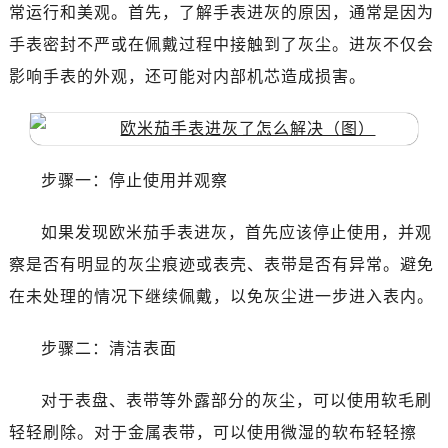
南昌市红谷滩新区红谷中大道998号绿地双子塔（中央广场）A1座办公楼14层07室（需提前预约）
常运行和美观。首先，了解手表进灰的原因，通常是因为
济南市历下区经十路11111号华润中心写字楼（万象城）15层1508室（需提前预约）
手表密封不严或在佩戴过程中接触到了灰尘。进灰不仅会
广州市天河区天河路230号万菱汇国际中心写字楼A塔7层704室（需提前预约）
影响手表的外观，还可能对内部机芯造成损害。
广州市越秀区环市东路371-375号世界贸易中心大厦南塔写字楼15层07室（需提前预约）
深圳市罗湖区深南东路5001号华润大厦写字楼17层1701室（需提前预约）
惠州市惠城区江北文昌一路7号华贸大厦写字楼1座30层05室（需提前预约）
厦门市思明区湖滨东路95号华润大厦写字楼B座11层1104室（需提前预约）
步骤一：停止使用并观察
福州市鼓楼区五四路128-1号恒力城写字楼15层03室（需提前预约）
如果发现欧米茄手表进灰，首先应该停止使用，并观
成都市锦江区人民东路6号SAC东原中心写字楼24层2406B室（需提前预约）
重庆市江北区观音桥步行街2号融恒时代广场写字楼9层902室（需提前预约）
察是否有明显的灰尘痕迹或表壳、表带是否有异常。避免
长沙市芙蓉区定王台街道建湘路393号世茂环球金融中心写字楼（芙蓉广场）10层13室（需提前预约）
在未处理的情况下继续佩戴，以免灰尘进一步进入表内。
郑州市二七区铭功路10号华润大厦写字楼29层2905室（需提前预约）
太原市迎泽区解放路15号亨得利名表服务中心（品牌授权店）3层整层（需提前预约）
步骤二：清洁表面
沈阳市沈河区中街路137号亨得利名表服务中心（品牌授权店）1层整层（需提前预约）
对于表盘、表带等外露部分的灰尘，可以使用软毛刷
沈阳市沈河区中街路83号亨得利名表服务中心（品牌授权店）1层整层（需提前预约）
乌鲁木齐市天山区红山路26号时代广场（CCMALL）C座17层17-B（需提前预约）
轻轻刷除。对于金属表带，可以使用微湿的软布轻轻擦