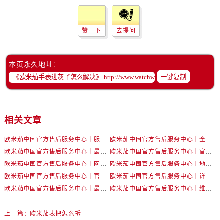
黑龙江省齐齐哈尔市龙沙区龙华路售后服务中心（需提前预约）
黑龙江省双鸭山市尖山区新兴大街售后服务中心（需提前预约）
赞一下
去提问
黑龙江省绥化市北林区新华街与康庄路交叉口售后服务中心（需提前预约）
黑龙江省伊春市伊美区通河路售后服务中心（需提前预约）
吉林省白城市洮北区明仁南街售后服务中心（需提前预约）
本页永久地址：
吉林省白山市浑江区浑江大街售后服务中心（需提前预约）
一键复制
吉林省吉林市船营区河南街售后服务中心（需提前预约）
吉林省辽源市龙山区人民大街售后服务中心（需提前预约）
吉林省梅河口市新华街道梅河大街售后服务中心（需提前预约）
相关文章
吉林省四平市铁东区紫气大路与南九经街交汇处售后服务中心（需提前预约）
欧米茄中国官方售后服务中心｜服务热线及详细地址权威信息公告（2026年7月最新）
欧米茄中国官方售后服务中心｜全部地址与售后电话权威信息声明（2026年7月最新）
吉林省松原市宁江区五环大街售后服务中心（需提前预约）
欧米茄中国官方售后服务中心｜最新地址及官方服务热线权威信息公告（2026年7月最新）
欧米茄中国官方售后服务中心｜官方电话和维修地址权威信息公告（2026年7月最新）
吉林省通化市东昌区环通乡江南大街售后服务中心（需提前预约）
欧米茄中国官方售后服务中心｜网点地址和官方热线权威信息通知（2026年7月最新）
欧米茄中国官方售后服务中心｜地址与24小时服务电话权威信息公告（2026年7月最新）
吉林省延边市延吉市解放路售后服务中心（需提前预约）
欧米茄中国官方售后服务中心｜官方地址与售后电话权威信息公告（2026年7月最新）
欧米茄中国官方售后服务中心｜详细地址与官方电话权威信息通告（2026年7月最新）
辽宁省鞍山市铁东区站前街售后服务中心（需提前预约）
欧米茄中国官方售后服务中心｜最新热线电话与地址权威信息公告（2026年7月最新）
欧米茄中国官方售后服务中心｜维修地址与售后服务电话权威信息声明（2026年7月最新）
辽宁省本溪市平山区胜利路售后服务中心（需提前预约）
辽宁省朝阳市双塔区新华路售后服务中心（需提前预约）
上一篇：
欧米茄表把怎么拆