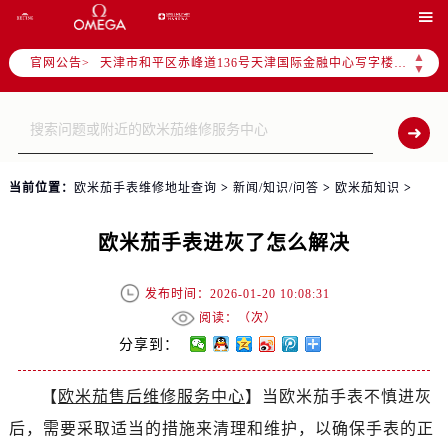
北京市东城区东长安街1号东方广场写字楼W3座6层602室（需提前预约）

北京市朝阳区建国门外大街甲6号华熙国际中心写字楼D座11层1102室（需提前预约）
▲
官网公告>
天津市和平区赤峰道136号天津国际金融中心写字楼26层2603室（需提前预约）
▼
上海市徐汇区虹桥路3号港汇中心写字楼2座37层3705室（需提前预约）
上海市黄浦区南京东路299号宏伊国际广场写字楼8层806室（需提前预约）
南京市秦淮区中山南路1号（新街口）南京中心写字楼22层C1-1室（需提前预约）
常州市新北区龙锦路1590号现代传媒中心写字楼5号楼10层1008室（需提前预约）
当前位置：
欧米茄手表维修地址查询
>
新闻/知识/问答
>
欧米茄知识
>
徐州市鼓楼区淮海东路29号苏宁广场IFC国际金融中心写字楼35层3508室（需提前预约）
扬州市邗江区国展路29号星耀天地写字楼1号楼18层1803室（需提前预约）
欧米茄手表进灰了怎么解决
盐城市盐都区世纪大道5号盐城金融城写字楼1号楼16层1604室（需提前预约）
泰州市海陵区永定东路399号置地商务中心东塔写字楼（华润万象城）17层1706室（需提前预约）
发布时间：2026-01-20 10:08:31
宁波市江北区大闸南路500号来福士广场办公楼20层2009室（需提前预约）
阅读：（
次）
杭州市上城区钱江路1366号华润大厦写字楼A座5层503-5室（需提前预约）
分享到：
金华市金东区东市南街777号金华万达广场写字楼4号楼22层2209室（需提前预约）
【
欧米茄售后维修服务中心
】当欧米茄手表不慎进灰
绍兴市越城区胜利东路379号世茂天际中心写字楼8层805室（需提前预约）
后，需要采取适当的措施来清理和维护，以确保手表的正
嘉兴市南湖区广益路705号嘉兴世界贸易中心写字楼A座13层1304室（需提前预约）