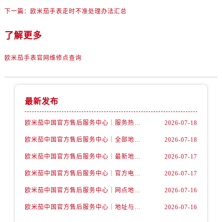
辽宁省丹东市振兴区七经街售后服务中心（需提前预约）
下一篇：
欧米茄手表走时不准处理办法汇总
辽宁省抚顺市新抚区东一路售后服务中心（需提前预约）
辽宁省阜新市海州区解放大街售后服务中心（需提前预约）
了解更多
辽宁省葫芦岛市连山区中央路售后服务中心（需提前预约）
欧米茄手表官网维修点查询
辽宁省锦州市古塔区中央大街售后服务中心（需提前预约）
辽宁省辽阳市白塔区新运大街售后服务中心（需提前预约）
辽宁省盘锦市兴隆台区石油大街售后服务中心（需提前预约）
最新发布
辽宁省铁岭市银州区南马路售后服务中心（需提前预约）
辽宁省营口市站前区市府路与渤海大街交叉口售后服务中心（需提前预约）
欧米茄中国官方售后服务中心｜服务热线及详细地址权威信息公告（2026年7月最新）
2026-07-18
辽宁省沈阳市沈河区中街路137号亨得利名表维修授权店1楼售后服务中心（需提前预约）
欧米茄中国官方售后服务中心｜全部地址与售后电话权威信息声明（2026年7月最新）
2026-07-18
辽宁省沈阳市沈河区中街路83号亨得利名表维修授权店1楼售后服务中心（需提前预约）
北京市朝阳区建国门外大街甲6号华熙国际中心D座11层1102室售后服务中心（需提前预约）
欧米茄中国官方售后服务中心｜最新地址及官方服务热线权威信息公告（2026年7月最新）
2026-07-17
北京市东城区东长安街1号王府井东方广场W3座6层602室售后服务中心（需提前预约）
欧米茄中国官方售后服务中心｜官方电话和维修地址权威信息公告（2026年7月最新）
2026-07-17
河北省保定市竞秀区朝阳北大街北国先天下售后服务中心（需提前预约）
欧米茄中国官方售后服务中心｜网点地址和官方热线权威信息通知（2026年7月最新）
2026-07-16
内蒙古自治区阿拉善盟市左旗土尔扈特大街售后服务中心（需提前预约）
欧米茄中国官方售后服务中心｜地址与24小时服务电话权威信息公告（2026年7月最新）
2026-07-16
内蒙古自治区巴彦淖尔市临河区新华街售后服务中心（需提前预约）