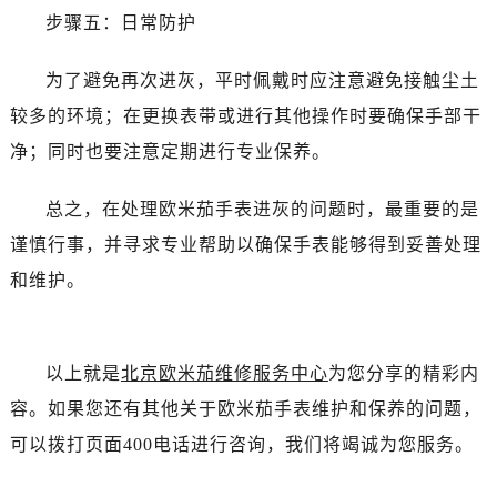
昆明市盘龙区北京路928号同德昆明广场写字楼10层06室（需提前预约）
步骤五：日常防护
石家庄市长安区中山东路39号勒泰中心写字楼B座13层07室（需提前预约）
西安市碑林区南关正街88号华侨城长安国际中心E座6楼10室（需提前预约）
为了避免再次进灰，平时佩戴时应注意避免接触尘土
海口市龙华区金贸东路5号海口华润大厦B座17层1707室（需提前预约）
较多的环境；在更换表带或进行其他操作时要确保手部干
唐山市路南区新华东道100号万达广场写字楼A座10层1002室（需提前预约）
净；同时也要注意定期进行专业保养。
台州市椒江区东海大道1800号腾达中心东1幢20楼2002室（需提前预约）
内蒙古自治区呼和浩特市玉泉区大学西街70号华润万象城写字楼（鄂尔多斯大厦）23层2326室（需提前预约）
总之，在处理欧米茄手表进灰的问题时，最重要的是
甘肃省兰州市七里河区西津西路16号兰州中心写字楼21层2102室（需提前预约）
谨慎行事，并寻求专业帮助以确保手表能够得到妥善处理
重庆市解放碑渝中区民权路28号英利国际金融中心写字楼20层01室（需提前预约）
和维护。
黑龙江省大庆市萨尔图区会战大街售后服务中心（需提前预约）
黑龙江省鹤岗市向阳区红军路售后服务中心（需提前预约）
黑龙江省黑河市爱辉区中央街售后服务中心（需提前预约）
以上就是
北京欧米茄维修服务中心
为您分享的精彩内
黑龙江省鸡西市鸡冠区红军路售后服务中心（需提前预约）
容。如果您还有其他关于欧米茄手表维护和保养的问题，
黑龙江省佳木斯市向阳区长安路售后服务中心（需提前预约）
可以拨打页面400电话进行咨询，我们将竭诚为您服务。
黑龙江省牡丹江市东安区太平路售后服务中心（需提前预约）
黑龙江省七台河市桃山区大同街售后服务中心（需提前预约）