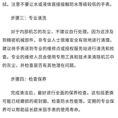
温州市鹿城区锦绣路1067号置信广场10层1015室（需提前预约）
拭。注意不要让水或液体直接接触防水等级较低的手表。
哈尔滨市道里区友谊西路600号富力中心T2座写字楼29层03室（需提前预约）
大连市中山区人民路15号国际金融大厦7层G室（需提前预约）
步骤三：专业清洗
佛山市禅城区季华五路57号万科金融中心C座12层1205室（需提前预约）
对于内部机芯的灰尘，不建议自行处理。因为这涉及
东莞市东城街道鸿福东路1号民盈国贸中心T1写字楼9层907室（需提前预约）
无锡市梁溪区人民中路139号恒隆广场写字楼1座11层1104室（需提前预约）
到精密机械部件，非专业人士很难安全有效地进行清理。
南通市崇川区工农路57号圆融广场写字楼16层1603室（需提前预约）
建议将手表送到专业的维修点或授权服务站进行清洗和检
苏州市苏州工业园区星港街199号苏州中心办公楼C座22层08室（需提前预约）
查。专业的维修人员会使用专用工具和技术来清除机芯中
武汉市江汉区解放大道686号世界贸易大厦38层09室（需提前预约）
的灰尘，并检查是否有其他潜在问题。
南宁市青秀区金湖路59号地王大厦12楼1224室（需提前预约）
合肥市蜀山区潜山路111号万象城华润大厦B座12楼03室（需提前预约）
步骤四：检查保养
泉州市丰泽区宝洲路729号浦西万达中心写字楼A座7楼709室（需提前预约）
青岛市南区山东路6号华润大厦B座22层04室（需提前预约）
完成清洁后，最好进行全面的保养检查。这包括更换
烟台市芝罘区胜利路139号万达金融中心A座907室（需提前预约）
可能已经磨损的密封圈、检查防水性能等。定期的专业保
长春市朝阳区西安大路727号中银大厦A座(旺进大厦)18层09室（需提前预约）
养可以帮助延长欧米茄手表的使用寿命。
贵阳市南明区都司高架桥路33号亨特国际金融中心14楼14D（需提前预约）