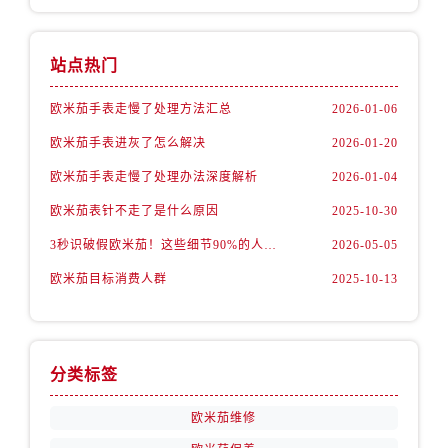
内蒙古自治区包头市青山区幸福路甲3号王府井百货名表维修售后服务中心（需提前预约）
内蒙古自治区赤峰市红山区哈达街售后服务中心（需提前预约）
内蒙古自治区鄂尔多斯市东胜区伊金霍洛街售后服务中心（需提前预约）
站点热门
内蒙古自治区呼伦贝尔市海拉尔区中央街售后服务中心（需提前预约）
欧米茄手表走慢了处理方法汇总
2026-01-06
内蒙古自治区通辽市科尔沁区明仁大街售后服务中心（需提前预约）
欧米茄手表进灰了怎么解决
2026-01-20
内蒙古自治区乌海市海勃湾区人民南路售后服务中心（需提前预约）
内蒙古自治区乌兰察布市集宁区恩和大街售后服务中心（需提前预约）
欧米茄手表走慢了处理办法深度解析
2026-01-04
内蒙古自治区锡林郭勒盟市锡林浩特市光明街与额尔敦路交叉口售后服务中心（需提前预约）
欧米茄表针不走了是什么原因
2025-10-30
内蒙古自治区兴安盟市乌兰浩特市兴安大街售后服务中心（需提前预约）
3秒识破假欧米茄！这些细节90%的人都忽略了
2026-05-05
山西省大同市平城区迎宾街售后服务中心（需提前预约）
欧米茄目标消费人群
2025-10-13
山西省晋城市城区黄华街售后服务中心（需提前预约）
山西省晋中市榆次区顺城街售后服务中心（需提前预约）
山西省临汾市尧都区解放路售后服务中心（需提前预约）
山西省吕梁市离石区永宁中路与建设街交叉口售后服务中心（需提前预约）
分类标签
山西省朔州市朔城区怡西路与鄯阳西街交汇处售后服务中心（需提前预约）
欧米茄维修
山西省忻州市忻府区和平东街与七一南路交叉口售后服务中心（需提前预约）