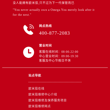
江苏省徐州市鼓楼区淮海东路29号苏宁广场IFC国际金融中心35层3508室售后服务中心（需提前预约）
没人能拥有欧米茄,只不过为下一代保管而已
江苏省盐城市盐都区世纪大道5号盐城金融城写字楼1号楼16层1604室售后服务中心（需提前预约）
"You never actually own a Omega.You merely look after it
for the next."
江苏省扬州市邗江区国展路29号星耀天地写字楼1号楼18层1803室售后服务中心（需提前预约）
江苏省镇江市京口区中山东路售后服务中心（需提前预约）
网点热线
江西省抚州市临川区赣东大道售后服务中心（需提前预约）
400-877-2083
江西省赣州市章贡区文清路售后服务中心（需提前预约）
江西省吉安市吉州区井冈山大道售后服务中心（需提前预约）
营业时间
江西省景德镇市珠山区珠山中路售后服务中心（需提前预约）
客服在线时间：08:00-22:00
中心营业时间：09:00-19:30
江西省九江市浔阳区浔阳路售后服务中心（需提前预约）
客服及中心节假日不休
江西省南昌市红谷滩新区红谷中大道998号绿地双子塔（中央广场）A1座办公楼14层1407室售后服务中心（需提前预约）
江西省萍乡市安源区萍安北大道与康庄路交叉口售后服务中心（需提前预约）
站点导航
江西省上饶市信州区滨江西路售后服务中心（需提前预约）
江西省新余市渝水区北湖西路售后服务中心（需提前预约）
欧米茄在线
江西省宜春市袁州区中山中路售后服务中心（需提前预约）
欧米茄维修中心介绍
江西省鹰潭市月湖区胜利东路售后服务中心（需提前预约）
欧米茄维修及保养服务项目
山东省德州市德城区东风中路售后服务中心（需提前预约）
欧米茄维修网点