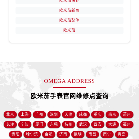
欧米茄保养
山西省阳泉市郊区平阳东街与新城大道交叉口售后服务中心（需提前预约）
欧米茄新闻
山西省运城市盐湖区河东街售后服务中心（需提前预约）
山西省长治市潞州区英雄中路售后服务中心（需提前预约）
欧米茄配件
山西省太原市迎泽区迎泽街道解放路15号亨得利名表维修授权店3楼售后服务中心（需提前预约）
欧米茄
天津市和平区赤峰道136号天津国际金融中心26层2603室售后服务中心（需提前预约）
安徽省安庆市迎江区人民路售后服务中心（需提前预约）
安徽省蚌埠市蚌山区淮河路售后服务中心（需提前预约）
安徽省亳州市谯城区魏武大道售后服务中心（需提前预约）
安徽省池州市贵池区长江路售后服务中心（需提前预约）
OMEGA ADDRESS
安徽省滁州市琅琊区南谯北路售后服务中心（需提前预约）
安徽省阜阳市颍州区颍州北路售后服务中心（需提前预约）
欧米茄手表官网维修点查询
安徽省淮北市相山区淮海路售后服务中心（需提前预约）
安徽省淮南市田家庵区国庆中路售后服务中心（需提前预约）
北京
上海
广州
深圳
天津
成都
重庆
南京
郑州
安徽省黄山市屯溪区黄山西路售后服务中心（需提前预约）
安徽省六安市金安区解放中路售后服务中心（需提前预约）
长沙
宁波
厦门
东莞
杭州
武汉
西安
大连
福州
安徽省马鞍山市雨山区湖南西路售后服务中心（需提前预约）
贵阳
哈尔滨
合肥
济南
昆明
南昌
南宁
青岛