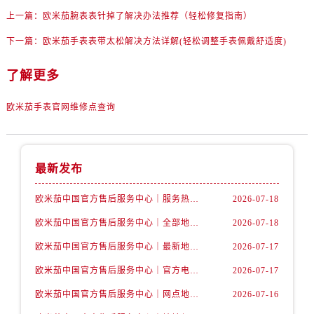
内蒙古自治区包头市青山区幸福路甲3号王府井百货名表维修售后服务中心（需提前预约）
上一篇：
欧米茄腕表表针掉了解决办法推荐（轻松修复指南）
内蒙古自治区赤峰市红山区哈达街售后服务中心（需提前预约）
下一篇：
欧米茄手表表带太松解决方法详解(轻松调整手表佩戴舒适度)
内蒙古自治区鄂尔多斯市东胜区伊金霍洛街售后服务中心（需提前预约）
内蒙古自治区呼伦贝尔市海拉尔区中央街售后服务中心（需提前预约）
了解更多
内蒙古自治区通辽市科尔沁区明仁大街售后服务中心（需提前预约）
内蒙古自治区乌海市海勃湾区人民南路售后服务中心（需提前预约）
欧米茄手表官网维修点查询
内蒙古自治区乌兰察布市集宁区恩和大街售后服务中心（需提前预约）
内蒙古自治区锡林郭勒盟市锡林浩特市光明街与额尔敦路交叉口售后服务中心（需提前预约）
内蒙古自治区兴安盟市乌兰浩特市兴安大街售后服务中心（需提前预约）
最新发布
山西省大同市平城区迎宾街售后服务中心（需提前预约）
欧米茄中国官方售后服务中心｜服务热线及详细地址权威信息公告（2026年7月最新）
2026-07-18
山西省晋城市城区黄华街售后服务中心（需提前预约）
山西省晋中市榆次区顺城街售后服务中心（需提前预约）
欧米茄中国官方售后服务中心｜全部地址与售后电话权威信息声明（2026年7月最新）
2026-07-18
山西省临汾市尧都区解放路售后服务中心（需提前预约）
欧米茄中国官方售后服务中心｜最新地址及官方服务热线权威信息公告（2026年7月最新）
2026-07-17
山西省吕梁市离石区永宁中路与建设街交叉口售后服务中心（需提前预约）
欧米茄中国官方售后服务中心｜官方电话和维修地址权威信息公告（2026年7月最新）
2026-07-17
山西省朔州市朔城区怡西路与鄯阳西街交汇处售后服务中心（需提前预约）
欧米茄中国官方售后服务中心｜网点地址和官方热线权威信息通知（2026年7月最新）
2026-07-16
山西省忻州市忻府区和平东街与七一南路交叉口售后服务中心（需提前预约）