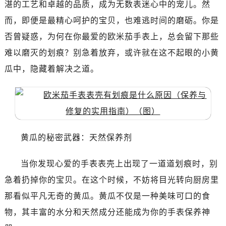
湛的工艺和卓越的品质，成为无数表迷心中的宠儿。然
南昌市红谷滩新区红谷中大道998号绿地双子塔（中央广场）A1座办公楼14层07室（需提前预约）
济南市历下区经十路11111号华润中心写字楼（万象城）15层1508室（需提前预约）
而，即便是最精心呵护的宝贝，也难逃时间的磨砺。你是
广州市天河区天河路230号万菱汇国际中心写字楼A塔7层704室（需提前预约）
否曾疑惑，为何在你最爱的欧米茄手表上，总会留下那些
广州市越秀区环市东路371-375号世界贸易中心大厦南塔写字楼15层07室（需提前预约）
难以磨灭的划痕？别急着放弃，或许就在这不起眼的小黄
深圳市罗湖区深南东路5001号华润大厦写字楼17层1701室（需提前预约）
瓜中，隐藏着解决之道。
惠州市惠城区江北文昌一路7号华贸大厦写字楼1座30层05室（需提前预约）
厦门市思明区湖滨东路95号华润大厦写字楼B座11层1104室（需提前预约）
福州市鼓楼区五四路128-1号恒力城写字楼15层03室（需提前预约）
成都市锦江区人民东路6号SAC东原中心写字楼24层2406B室（需提前预约）
重庆市江北区观音桥步行街2号融恒时代广场写字楼9层902室（需提前预约）
黄瓜的秘密武器：天然保养剂
长沙市芙蓉区定王台街道建湘路393号世茂环球金融中心写字楼（芙蓉广场）10层13室（需提前预约）
郑州市二七区铭功路10号华润大厦写字楼29层2905室（需提前预约）
当你发现心爱的手表表壳上出现了一道道划痕时，别
太原市迎泽区解放路15号亨得利名表服务中心（品牌授权店）3层整层（需提前预约）
急着扔掉你的宝贝。在这个时候，不妨将目光转向厨房里
沈阳市沈河区中街路137号亨得利名表服务中心（品牌授权店）1层整层（需提前预约）
那看似平凡无奇的黄瓜。黄瓜不仅是一种美味可口的食
沈阳市沈河区中街路83号亨得利名表服务中心（品牌授权店）1层整层（需提前预约）
物，其丰富的水分和天然成分还能成为你的手表保养神
乌鲁木齐市天山区红山路26号时代广场（CCMALL）C座17层17-B（需提前预约）