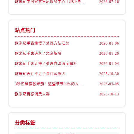
欧米茄中国官方售后服务中心｜地址与24小时服务电话权威信息公告（2026年7月最新）
2026-07-16
山西省阳泉市郊区平阳东街与新城大道交叉口售后服务中心（需提前预约）
山西省运城市盐湖区河东街售后服务中心（需提前预约）
山西省长治市潞州区英雄中路售后服务中心（需提前预约）
山西省太原市迎泽区迎泽街道解放路15号亨得利名表维修授权店3楼售后服务中心（需提前预约）
站点热门
天津市和平区赤峰道136号天津国际金融中心26层2603室售后服务中心（需提前预约）
欧米茄手表走慢了处理方法汇总
2026-01-06
安徽省安庆市迎江区人民路售后服务中心（需提前预约）
安徽省蚌埠市蚌山区淮河路售后服务中心（需提前预约）
欧米茄手表进灰了怎么解决
2026-01-20
安徽省亳州市谯城区魏武大道售后服务中心（需提前预约）
欧米茄手表走慢了处理办法深度解析
2026-01-04
安徽省池州市贵池区长江路售后服务中心（需提前预约）
欧米茄表针不走了是什么原因
2025-10-30
安徽省滁州市琅琊区南谯北路售后服务中心（需提前预约）
3秒识破假欧米茄！这些细节90%的人都忽略了
2026-05-05
安徽省阜阳市颍州区颍州北路售后服务中心（需提前预约）
欧米茄目标消费人群
2025-10-13
安徽省淮北市相山区淮海路售后服务中心（需提前预约）
安徽省淮南市田家庵区国庆中路售后服务中心（需提前预约）
安徽省黄山市屯溪区黄山西路售后服务中心（需提前预约）
安徽省六安市金安区解放中路售后服务中心（需提前预约）
分类标签
安徽省马鞍山市雨山区湖南西路售后服务中心（需提前预约）