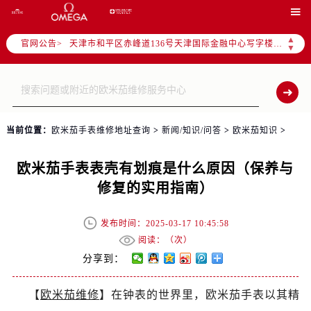
北京市东城区东长安街1号东方广场写字楼W3座6层602室（需提前预约）

北京市朝阳区建国门外大街甲6号华熙国际中心写字楼D座11层1102室（需提前预约）
▲
官网公告>
天津市和平区赤峰道136号天津国际金融中心写字楼26层2603室（需提前预约）
▼
上海市徐汇区虹桥路3号港汇中心写字楼2座37层3705室（需提前预约）
上海市黄浦区南京东路299号宏伊国际广场写字楼8层806室（需提前预约）
南京市秦淮区中山南路1号（新街口）南京中心写字楼22层C1-1室（需提前预约）
常州市新北区龙锦路1590号现代传媒中心写字楼5号楼10层1008室（需提前预约）
当前位置：
欧米茄手表维修地址查询
>
新闻/知识/问答
>
欧米茄知识
>
徐州市鼓楼区淮海东路29号苏宁广场IFC国际金融中心写字楼35层3508室（需提前预约）
扬州市邗江区国展路29号星耀天地写字楼1号楼18层1803室（需提前预约）
欧米茄手表表壳有划痕是什么原因（保养与
盐城市盐都区世纪大道5号盐城金融城写字楼1号楼16层1604室（需提前预约）
修复的实用指南）
泰州市海陵区永定东路399号置地商务中心东塔写字楼（华润万象城）17层1706室（需提前预约）
宁波市江北区大闸南路500号来福士广场办公楼20层2009室（需提前预约）
发布时间：2025-03-17 10:45:58
杭州市上城区钱江路1366号华润大厦写字楼A座5层503-5室（需提前预约）
阅读：（
次）
金华市金东区东市南街777号金华万达广场写字楼4号楼22层2209室（需提前预约）
分享到：
绍兴市越城区胜利东路379号世茂天际中心写字楼8层805室（需提前预约）
【
欧米茄维修
】在钟表的世界里，欧米茄手表以其精
嘉兴市南湖区广益路705号嘉兴世界贸易中心写字楼A座13层1304室（需提前预约）