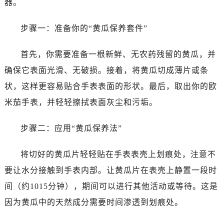
器。
温州市鹿城区锦绣路1067号置信广场10层1015室（需提前预约）
哈尔滨市道里区友谊西路600号富力中心T2座写字楼29层03室（需提前预约）
步骤一：准备你的“黄瓜保养套件”
大连市中山区人民路15号国际金融大厦7层G室（需提前预约）
佛山市禅城区季华五路57号万科金融中心C座12层1205室（需提前预约）
首先，你需要准备一根新鲜、无农药残留的黄瓜，并
东莞市东城街道鸿福东路1号民盈国贸中心T1写字楼9层907室（需提前预约）
确保它表面光滑、无破损。接着，将黄瓜切成薄片或条
无锡市梁溪区人民中路139号恒隆广场写字楼1座11层1104室（需提前预约）
状，这样更容易贴合手表表面的形状。最后，取出你的欧
南通市崇川区工农路57号圆融广场写字楼16层1603室（需提前预约）
米茄手表，并轻轻擦拭表面灰尘和污垢。
苏州市苏州工业园区星港街199号苏州中心办公楼C座22层08室（需提前预约）
武汉市江汉区解放大道686号世界贸易大厦38层09室（需提前预约）
步骤二：应用“黄瓜保养法”
南宁市青秀区金湖路59号地王大厦12楼1224室（需提前预约）
合肥市蜀山区潜山路111号万象城华润大厦B座12楼03室（需提前预约）
将切好的黄瓜片轻轻贴在手表表壳上划痕处，注意不
泉州市丰泽区宝洲路729号浦西万达中心写字楼A座7楼709室（需提前预约）
要让水分接触到手表内部。让黄瓜片在表壳上静置一段时
青岛市南区山东路6号华润大厦B座22层04室（需提前预约）
间（约1015分钟），期间可以进行其他活动或等待。这是
烟台市芝罘区胜利路139号万达金融中心A座907室（需提前预约）
长春市朝阳区西安大路727号中银大厦A座(旺进大厦)18层09室（需提前预约）
因为黄瓜中的天然成分需要时间渗透到划痕处。
贵阳市南明区都司高架桥路33号亨特国际金融中心14楼14D（需提前预约）