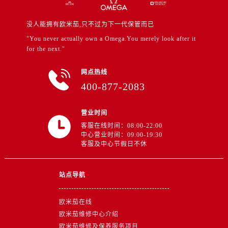
山东省东营市东营区济南路售后服务中心（需提前预约）
山东省济南市历下区经十路11111号华润中心写字楼（万象城）15层1508室售后服务中心（需提前预约）
没人能拥有欧米茄,只不过为下一代保管而已
山东省济宁市任城区太白楼路售后服务中心（需提前预约）
"You never actually own a Omega.You merely look after it
山东省莱芜市文化南路8号银座商城名表维修一楼名表维修售后服务中心（需提前预约）
for the next."
山东省临沂市兰山区解放路售后服务中心（需提前预约）
网点热线
山东省日照市东港区烟台路售后服务中心（需提前预约）
400-877-2083
山东省泰安市泰山区财源街道泰山大街售后服务中心（需提前预约）
山东省威海市环翠区新威海路89号振华商厦一楼名表维修售后服务中心（需提前预约）
营业时间
山东省潍坊市奎文区东风东街售后服务中心（需提前预约）
客服在线时间：08:00-22:00
山东省枣庄市滕州市北辛路与善国路交叉口售后服务中心（需提前预约）
中心营业时间：09:00-19:30
客服及中心节假日不休
山东省淄博市张店区金晶大道售后服务中心（需提前预约）
上海市黄浦区南京东路299号宏伊国际广场写字楼8层806室售后服务中心（需提前预约）
上海市徐汇区虹桥路3号港汇中心2座37层3705室售后服务中心（需提前预约）
站点导航
浙江省杭州市上城区钱江路1366号华润大厦A座5层503-5室售后服务中心（需提前预约）
欧米茄在线
浙江省湖州市吴兴区劳动路售后服务中心（需提前预约）
欧米茄维修中心介绍
浙江省嘉兴市南湖区广益路705号嘉兴世界贸易中心A座13层1304室售后服务中心（需提前预约）
欧米茄维修及保养服务项目