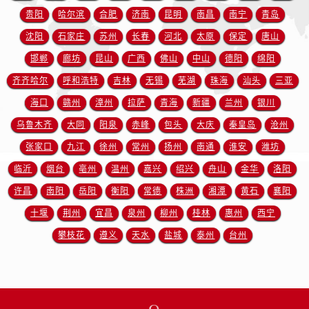
江苏省徐州市鼓楼区淮海东路29号苏宁广场IFC国际金融中心35层3508室售后服务中心（需提前预约）
贵阳
哈尔滨
合肥
济南
昆明
南昌
南宁
青岛
江苏省盐城市盐都区世纪大道5号盐城金融城写字楼1号楼16层1604室售后服务中心（需提前预约）
沈阳
石家庄
苏州
长春
河北
太原
保定
唐山
江苏省扬州市邗江区国展路29号星耀天地写字楼1号楼18层1803室售后服务中心（需提前预约）
邯郸
廊坊
昆山
广西
佛山
中山
德阳
绵阳
江苏省镇江市京口区中山东路售后服务中心（需提前预约）
齐齐哈尔
呼和浩特
吉林
无锡
芜湖
珠海
汕头
三亚
江西省抚州市临川区赣东大道售后服务中心（需提前预约）
江西省赣州市章贡区文清路售后服务中心（需提前预约）
海口
赣州
漳州
拉萨
青海
新疆
兰州
银川
江西省吉安市吉州区井冈山大道售后服务中心（需提前预约）
乌鲁木齐
大同
阳泉
赤峰
包头
大庆
秦皇岛
沧州
江西省景德镇市珠山区珠山中路售后服务中心（需提前预约）
张家口
九江
徐州
常州
扬州
南通
淮安
潍坊
江西省九江市浔阳区浔阳路售后服务中心（需提前预约）
临沂
烟台
亳州
温州
嘉兴
绍兴
舟山
金华
洛阳
江西省南昌市红谷滩新区红谷中大道998号绿地双子塔（中央广场）A1座办公楼14层1407室售后服务中心（需提前预约）
许昌
南阳
岳阳
衡阳
常德
株洲
湘潭
黄石
襄阳
江西省萍乡市安源区萍安北大道与康庄路交叉口售后服务中心（需提前预约）
十堰
荆州
宜昌
泉州
柳州
桂林
惠州
西宁
江西省上饶市信州区滨江西路售后服务中心（需提前预约）
攀枝花
遵义
天水
盐城
泰州
台州
江西省新余市渝水区北湖西路售后服务中心（需提前预约）
江西省宜春市袁州区中山中路售后服务中心（需提前预约）
江西省鹰潭市月湖区胜利东路售后服务中心（需提前预约）
山东省德州市德城区东风中路售后服务中心（需提前预约）