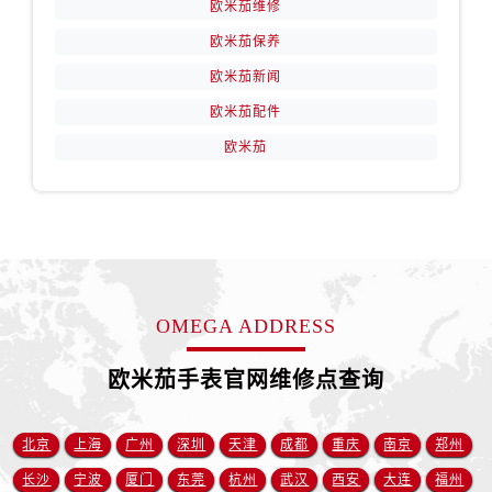
欧米茄维修
安徽省宿州市埇桥区人民中路售后服务中心（需提前预约）
安徽省铜陵市铜官区石城大道售后服务中心（需提前预约）
欧米茄保养
安徽省芜湖市镜湖区中山路步行街售后服务中心（需提前预约）
欧米茄新闻
安徽省宣城市宣州区叠嶂西路售后服务中心（需提前预约）
欧米茄配件
福建省龙岩市新罗区九一南路售后服务中心（需提前预约）
欧米茄
福建省南平市建阳区人民西路售后服务中心（需提前预约）
福建省宁德市蕉城区天湖东路售后服务中心（需提前预约）
福建省莆田市城厢区霞林街道荔华东大道售后服务中心（需提前预约）
福建省三明市三元区东乾二路售后服务中心（需提前预约）
福建省漳州市龙文区步港路售后服务中心（需提前预约）
江苏省常州市新北区龙锦路1590号现代传媒中心5号楼10层1008室售后服务中心（需提前预约）
OMEGA ADDRESS
江苏省淮安市清江浦区淮海北路售后服务中心（需提前预约）
欧米茄手表官网维修点查询
江苏省连云港市海州区通灌北路售后服务中心（需提前预约）
江苏省南京市秦淮区中山南路1号南京中心22层22-C1-C3室售后服务中心（需提前预约）
江苏省宿迁市宿城区西湖路售后服务中心（需提前预约）
北京
上海
广州
深圳
天津
成都
重庆
南京
郑州
江苏省泰州市海陵区永定东路399号置地商务中心东塔（华润万象城）17层1706室售后服务中心（需提前预约）
长沙
宁波
厦门
东莞
杭州
武汉
西安
大连
福州