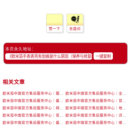
辽宁省丹东市振兴区七经街售后服务中心（需提前预约）
辽宁省抚顺市新抚区东一路售后服务中心（需提前预约）
辽宁省阜新市海州区解放大街售后服务中心（需提前预约）
辽宁省葫芦岛市连山区中央路售后服务中心（需提前预约）
赞一下
去提问
辽宁省锦州市古塔区中央大街售后服务中心（需提前预约）
辽宁省辽阳市白塔区新运大街售后服务中心（需提前预约）
本页永久地址：
辽宁省盘锦市兴隆台区石油大街售后服务中心（需提前预约）
一键复制
辽宁省铁岭市银州区南马路售后服务中心（需提前预约）
辽宁省营口市站前区市府路与渤海大街交叉口售后服务中心（需提前预约）
辽宁省沈阳市沈河区中街路137号亨得利名表维修授权店1楼售后服务中心（需提前预约）
相关文章
辽宁省沈阳市沈河区中街路83号亨得利名表维修授权店1楼售后服务中心（需提前预约）
北京市朝阳区建国门外大街甲6号华熙国际中心D座11层1102室售后服务中心（需提前预约）
欧米茄中国官方售后服务中心｜服务热线及详细地址权威信息公告（2026年7月最新）
欧米茄中国官方售后服务中心｜全部地址与售后电话权威信息声明（2026年7月最新）
北京市东城区东长安街1号王府井东方广场W3座6层602室售后服务中心（需提前预约）
欧米茄中国官方售后服务中心｜最新地址及官方服务热线权威信息公告（2026年7月最新）
欧米茄中国官方售后服务中心｜官方电话和维修地址权威信息公告（2026年7月最新）
欧米茄中国官方售后服务中心｜网点地址和官方热线权威信息通知（2026年7月最新）
欧米茄中国官方售后服务中心｜地址与24小时服务电话权威信息公告（2026年7月最新）
河北省保定市竞秀区朝阳北大街北国先天下售后服务中心（需提前预约）
欧米茄中国官方售后服务中心｜官方地址与售后电话权威信息公告（2026年7月最新）
欧米茄中国官方售后服务中心｜详细地址与官方电话权威信息通告（2026年7月最新）
内蒙古自治区阿拉善盟市左旗土尔扈特大街售后服务中心（需提前预约）
欧米茄中国官方售后服务中心｜最新热线电话与地址权威信息公告（2026年7月最新）
欧米茄中国官方售后服务中心｜维修地址与售后服务电话权威信息声明（2026年7月最新）
内蒙古自治区巴彦淖尔市临河区新华街售后服务中心（需提前预约）