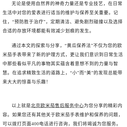
黑龙江省齐齐哈尔市龙沙区龙华路售后服务中心（需提前预约）
无论是使用自然界的神奇力量还是专业技艺，在日常
黑龙江省双鸭山市尖山区新兴大街售后服务中心（需提前预约）
生活中对您的爱表进行适当的维护与保养至关重要。记
黑龙江省绥化市北林区新华街与康庄路交叉口售后服务中心（需提前预约）
住，“预防胜于治疗”，定期清洁、避免剧烈碰撞以及选择
黑龙江省伊春市伊美区通河路售后服务中心（需提前预约）
合适的存放环境都能有效减少划痕的发生。
吉林省白城市洮北区明仁南街售后服务中心（需提前预约）
吉林省白山市浑江区浑江大街售后服务中心（需提前预约）
通过本文的探索与分享，“黄瓜保养法”不仅为您的欧
吉林省吉林市船营区河南街售后服务中心（需提前预约）
米茄手表带来了新的护理方式，更让我们意识到日常生活
吉林省辽源市龙山区人民大街售后服务中心（需提前预约）
中那些看似平凡的事物其实蕴含着意想不到的力量与智
吉林省梅河口市新华街道梅河大街售后服务中心（需提前预约）
慧。在追求精致生活的道路上，“小”而“美”的发现总能带
吉林省四平市铁东区紫气大路与南九经街交汇处售后服务中心（需提前预约）
来大大的惊喜与乐趣！
吉林省松原市宁江区五环大街售后服务中心（需提前预约）
吉林省通化市东昌区环通乡江南大街售后服务中心（需提前预约）
吉林省延边市延吉市解放路售后服务中心（需提前预约）
以上就是
北京欧米茄售后服务中心
为您分享的精彩内
辽宁省鞍山市铁东区站前街售后服务中心（需提前预约）
辽宁省本溪市平山区胜利路售后服务中心（需提前预约）
容。如果您还有其他关于欧米茄手表维护和保养的问题，
辽宁省朝阳市双塔区新华路售后服务中心（需提前预约）
可以拨打页面400电话进行咨询，我们将竭诚为您服务。