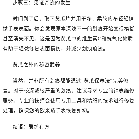
步骤三：见证奇迹的发生
昆明市盘龙区北京路928号同德昆明广场写字楼10层06室（需提前预约）
石家庄市长安区中山东路39号勒泰中心写字楼B座13层07室（需提前预约）
时间到了后，取下黄瓜片并用干净、柔软的布轻轻擦
西安市碑林区南关正街88号华侨城长安国际中心E座6楼10室（需提前预约）
拭手表表面。你会发现原本深浅不一的划痕开始变得模糊
海口市龙华区金贸东路5号海口华润大厦B座17层1707室（需提前预约）
唐山市路南区新华东道100号万达广场写字楼A座10层1002室（需提前预约）
甚至消失不见。这是因为黄瓜中的维生素C和抗氧化物质
台州市椒江区东海大道1800号腾达中心东1幢20楼2002室（需提前预约）
有助于轻微修复表面损伤，并减少划痕痕迹。
内蒙古自治区呼和浩特市玉泉区大学西街70号华润万象城写字楼（鄂尔多斯大厦）23层2326室（需提前预约）
甘肃省兰州市七里河区西津西路16号兰州中心写字楼21层2102室（需提前预约）
黄瓜之外的秘密武器
重庆市解放碑渝中区民权路28号英利国际金融中心写字楼20层01室（需提前预约）
当然，并非所有划痕都能通过“黄瓜保养法”完美修
黑龙江省大庆市萨尔图区会战大街售后服务中心（需提前预约）
黑龙江省鹤岗市向阳区红军路售后服务中心（需提前预约）
复。对于较深或较严重的划痕，建议寻求专业的钟表维修
黑龙江省黑河市爱辉区中央街售后服务中心（需提前预约）
服务。专业的技师会使用专用工具和精细的技术进行修复
黑龙江省鸡西市鸡冠区红军路售后服务中心（需提前预约）
处理，确保您的欧米茄手表恢复如初。
黑龙江省佳木斯市向阳区长安路售后服务中心（需提前预约）
黑龙江省牡丹江市东安区太平路售后服务中心（需提前预约）
结语：爱护有方
黑龙江省七台河市桃山区大同街售后服务中心（需提前预约）