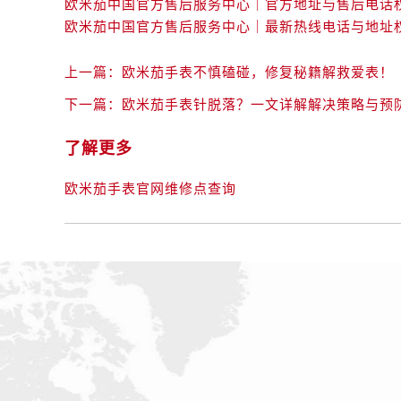
辽宁省鞍山市铁东区站前街售后服务
辽宁省本溪市平山区胜利路售后服务
辽宁省朝阳市双塔区新华路售后服务
上一篇：
欧米茄手表不慎磕碰，修复秘籍解救爱表！
辽宁省丹东市振兴区七经街售后服务
下一篇：
欧米茄手表针脱落？一文详解解决策略与预
辽宁省抚顺市新抚区东一路售后服务
辽宁省阜新市海州区解放大街售后服
了解更多
辽宁省葫芦岛市连山区中央路售后服
辽宁省锦州市古塔区中央大街售后服
欧米茄手表官网维修点查询
辽宁省辽阳市白塔区新运大街售后服
辽宁省盘锦市兴隆台区石油大街售后
辽宁省铁岭市银州区南马路售后服务
辽宁省营口市站前区市府路与渤海大
辽宁省沈阳市沈河区中街路137号亨
辽宁省沈阳市沈河区中街路83号亨
北京市朝阳区建国门外大街甲6号华熙
北京市东城区东长安街1号王府井东方