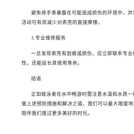
烟台市芝罘区胜利路139号万达金融中
长春市朝阳区西安大路727号中银大厦
避免将手表暴露在可能造成损伤的环境中，并
贵阳市南明区都司高架桥路33号亨特
活动可有效减少对表壳的直接摩擦。
昆明市盘龙区北京路928号同德昆明
石家庄市长安区中山东路39号勒泰中
3.专业维修服务
西安市碑林区南关正街88号华侨城长
一旦发现表壳有划痕或损伤，应立即联系专业
海口市龙华区金贸东路5号海口华润大厦
唐山市路南区新华东道100号万达广场
性，还能延长其使用寿命。
台州市椒江区东海大道1800号腾达中
结语
内蒙古自治区呼和浩特市玉泉区大学西
甘肃省兰州市七里河区西津西路16号兰
正如蛙泳者在水中畅游时需注意水温和水质一
重庆市解放碑渝中区民权路28号英利
循上述预防措施和解决之道，我们可以最大限度地
黑龙江省大庆市萨尔图区会战大街售
黑龙江省鹤岗市向阳区红军路售后服
陪伴我们度过更多美好的时光。
黑龙江省黑河市爱辉区中央街售后服
黑龙江省鸡西市鸡冠区红军路售后服