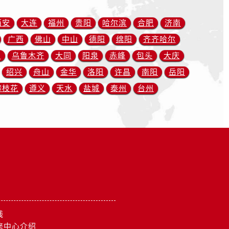
西安
大连
福州
贵阳
哈尔滨
合肥
济南
广西
佛山
中山
德阳
绵阳
齐齐哈尔
川
乌鲁木齐
大同
阳泉
赤峰
包头
大庆
绍兴
舟山
金华
洛阳
许昌
南阳
岳阳
攀枝花
遵义
天水
盐城
泰州
台州
线
修中心介绍