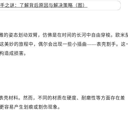
广场写字楼4号楼22层2209室（需提前预约）
际中心写字楼8层805室（需提前预约）
易中心写字楼A座13层1304室（需提前预约）
绿地双子塔（中央广场）A1座办公楼14层07室（需提前预约）
雅的姿态划动双臂，仿佛是在时间的长河中自由穿梭。欧米
心写字楼（万象城）15层1508室（需提前预约）
际中心写字楼A塔7层704室（需提前预约）
这美妙的旅程中，偶尔会出现一些小插曲——表壳割手。这
世界贸易中心大厦南塔写字楼15层07室（需提前预约）
构造成损害。
厦写字楼17层1701室（需提前预约）
厦写字楼1座30层05室（需提前预约）
字楼B座11层1104室（需提前预约）
写字楼15层03室（需提前预约）
心写字楼24层2406B室（需提前预约）
表壳材料。然而，不同的材质在硬度、耐磨性等方面存在差
代广场写字楼9层902室（需提前预约）
更容易产生划痕或割伤现象。
号世茂环球金融中心写字楼（芙蓉广场）10层13室（需提前预约
楼29层2905室（需提前预约）
表服务中心（品牌授权店）3层整层（需提前预约）