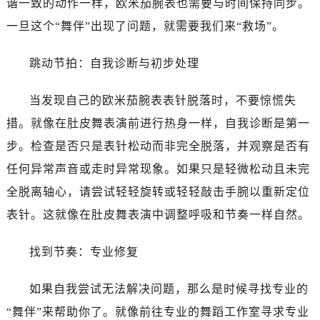
谐一致的动作一样，欧米茄腕表也需要与时间保持同步。
东莞市东城街道鸿福东路1号民盈国贸中心T1写字楼9层907室（需提前预约）
一旦这个“舞伴”出现了问题，就需要我们来“救场”。
无锡市梁溪区人民中路139号恒隆广场写字楼1座11层1104室（需提前预约）
南通市崇川区工农路57号圆融广场写字楼16层1603室（需提前预约）
跳动节拍：自我诊断与初步处理
苏州市苏州工业园区星港街199号苏州中心办公楼C座22层08室（需提前预约）
武汉市江汉区解放大道686号世界贸易大厦38层09室（需提前预约）
当发现自己的欧米茄腕表表针脱落时，不要惊慌失
南宁市青秀区金湖路59号地王大厦12楼1224室（需提前预约）
措。就像在肚皮舞表演前进行热身一样，自我诊断是第一
合肥市蜀山区潜山路111号万象城华润大厦B座12楼03室（需提前预约）
步。检查是否只是表针松动而非完全脱落，并观察是否有
泉州市丰泽区宝洲路729号浦西万达中心写字楼A座7楼709室（需提前预约）
青岛市南区山东路6号华润大厦B座22层04室（需提前预约）
任何异常声音或走时异常现象。如果只是轻微松动且未完
烟台市芝罘区胜利路139号万达金融中心A座907室（需提前预约）
全脱离轴心，请尝试轻轻旋转或轻轻敲击手腕以重新定位
长春市朝阳区西安大路727号中银大厦A座(旺进大厦)18层09室（需提前预约）
表针。这就像在肚皮舞表演中调整呼吸和节奏一样自然。
贵阳市南明区都司高架桥路33号亨特国际金融中心14楼14D（需提前预约）
昆明市盘龙区北京路928号同德昆明广场写字楼10层06室（需提前预约）
找到节奏：专业修复
石家庄市长安区中山东路39号勒泰中心写字楼B座13层07室（需提前预约）
西安市碑林区南关正街88号华侨城长安国际中心E座6楼10室（需提前预约）
如果自我尝试无法解决问题，那么是时候寻找专业的
海口市龙华区金贸东路5号海口华润大厦B座17层1707室（需提前预约）
“舞伴”来帮助你了。就像前往专业的舞蹈工作室寻求专业