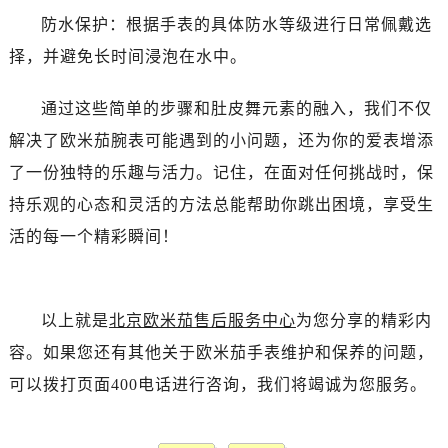
吉林省白城市洮北区明仁南街售后服务中心（需提前预约）
防水保护：根据手表的具体防水等级进行日常佩戴选
吉林省白山市浑江区浑江大街售后服务中心（需提前预约）
择，并避免长时间浸泡在水中。
吉林省吉林市船营区河南街售后服务中心（需提前预约）
吉林省辽源市龙山区人民大街售后服务中心（需提前预约）
通过这些简单的步骤和肚皮舞元素的融入，我们不仅
吉林省梅河口市新华街道梅河大街售后服务中心（需提前预约）
解决了欧米茄腕表可能遇到的小问题，还为你的爱表增添
吉林省四平市铁东区紫气大路与南九经街交汇处售后服务中心（需提前预约）
了一份独特的乐趣与活力。记住，在面对任何挑战时，保
吉林省松原市宁江区五环大街售后服务中心（需提前预约）
持乐观的心态和灵活的方法总能帮助你跳出困境，享受生
吉林省通化市东昌区环通乡江南大街售后服务中心（需提前预约）
吉林省延边市延吉市解放路售后服务中心（需提前预约）
活的每一个精彩瞬间！
辽宁省鞍山市铁东区站前街售后服务中心（需提前预约）
辽宁省本溪市平山区胜利路售后服务中心（需提前预约）
辽宁省朝阳市双塔区新华路售后服务中心（需提前预约）
以上就是
北京欧米茄售后服务中心
为您分享的精彩内
辽宁省丹东市振兴区七经街售后服务中心（需提前预约）
容。如果您还有其他关于欧米茄手表维护和保养的问题，
辽宁省抚顺市新抚区东一路售后服务中心（需提前预约）
可以拨打页面400电话进行咨询，我们将竭诚为您服务。
辽宁省阜新市海州区解放大街售后服务中心（需提前预约）
辽宁省葫芦岛市连山区中央路售后服务中心（需提前预约）