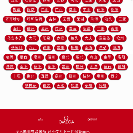
沈阳
石家庄
苏州
长春
河北
太原
保定
唐山
江西省抚州市临川区赣东大道售后服务中心（需提前预约）
邯郸
廊坊
昆山
广西
佛山
中山
德阳
绵阳
江西省赣州市章贡区文清路售后服务中心（需提前预约）
江西省吉安市吉州区井冈山大道售后服务中心（需提前预约）
齐齐哈尔
呼和浩特
吉林
无锡
芜湖
珠海
汕头
三亚
江西省景德镇市珠山区珠山中路售后服务中心（需提前预约）
海口
赣州
漳州
拉萨
青海
新疆
兰州
银川
江西省九江市浔阳区浔阳路售后服务中心（需提前预约）
乌鲁木齐
大同
阳泉
赤峰
包头
大庆
秦皇岛
沧州
江西省南昌市红谷滩新区红谷中大道998号绿地双子塔（中央广场）A1座办公楼14层1407室售后服务中心（需提前预约）
张家口
九江
徐州
常州
扬州
南通
淮安
潍坊
江西省萍乡市安源区萍安北大道与康庄路交叉口售后服务中心（需提前预约）
临沂
烟台
亳州
温州
嘉兴
绍兴
舟山
金华
洛阳
江西省上饶市信州区滨江西路售后服务中心（需提前预约）
许昌
南阳
岳阳
衡阳
常德
株洲
湘潭
黄石
襄阳
江西省新余市渝水区北湖西路售后服务中心（需提前预约）
十堰
荆州
宜昌
泉州
柳州
桂林
惠州
西宁
江西省宜春市袁州区中山中路售后服务中心（需提前预约）
江西省鹰潭市月湖区胜利东路售后服务中心（需提前预约）
攀枝花
遵义
天水
盐城
泰州
台州
山东省德州市德城区东风中路售后服务中心（需提前预约）
山东省东营市东营区济南路售后服务中心（需提前预约）
山东省济南市历下区经十路11111号华润中心写字楼（万象城）15层1508室售后服务中心（需提前预约）
山东省济宁市任城区太白楼路售后服务中心（需提前预约）
山东省莱芜市文化南路8号银座商城名表维修一楼名表维修售后服务中心（需提前预约）
没人能拥有欧米茄,只不过为下一代保管而已