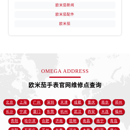
福建省龙岩市新罗区九一南路售后服务中心（需提前预约）
欧米茄新闻
福建省南平市建阳区人民西路售后服务中心（需提前预约）
欧米茄配件
福建省宁德市蕉城区天湖东路售后服务中心（需提前预约）
欧米茄
福建省莆田市城厢区霞林街道荔华东大道售后服务中心（需提前预约）
福建省三明市三元区东乾二路售后服务中心（需提前预约）
福建省漳州市龙文区步港路售后服务中心（需提前预约）
江苏省常州市新北区龙锦路1590号现代传媒中心5号楼10层1008室售后服务中心（需提前预约）
江苏省淮安市清江浦区淮海北路售后服务中心（需提前预约）
江苏省连云港市海州区通灌北路售后服务中心（需提前预约）
OMEGA ADDRESS
江苏省南京市秦淮区中山南路1号南京中心22层22-C1-C3室售后服务中心（需提前预约）
江苏省宿迁市宿城区西湖路售后服务中心（需提前预约）
欧米茄手表官网维修点查询
江苏省泰州市海陵区永定东路399号置地商务中心东塔（华润万象城）17层1706室售后服务中心（需提前预约）
江苏省徐州市鼓楼区淮海东路29号苏宁广场IFC国际金融中心35层3508室售后服务中心（需提前预约）
北京
上海
广州
深圳
天津
成都
重庆
南京
郑州
江苏省盐城市盐都区世纪大道5号盐城金融城写字楼1号楼16层1604室售后服务中心（需提前预约）
长沙
宁波
厦门
东莞
杭州
武汉
西安
大连
福州
江苏省扬州市邗江区国展路29号星耀天地写字楼1号楼18层1803室售后服务中心（需提前预约）
贵阳
哈尔滨
合肥
济南
昆明
南昌
南宁
青岛
江苏省镇江市京口区中山东路售后服务中心（需提前预约）