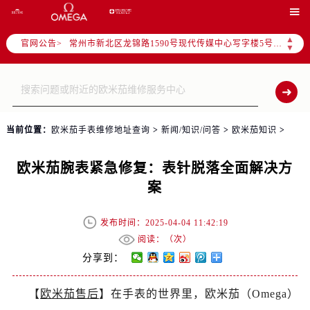
上海市黄浦区南京东路299号宏伊国际广场写字楼8层806室（需提前预约）

南京市秦淮区中山南路1号（新街口）南京中心写字楼22层C1-1室（需提前预约）
▲
官网公告>
常州市新北区龙锦路1590号现代传媒中心写字楼5号楼10层1008室（需提前预约）
▼
徐州市鼓楼区淮海东路29号苏宁广场IFC国际金融中心写字楼35层3508室（需提前预约）
扬州市邗江区国展路29号星耀天地写字楼1号楼18层1803室（需提前预约）
盐城市盐都区世纪大道5号盐城金融城写字楼1号楼16层1604室（需提前预约）
泰州市海陵区永定东路399号置地商务中心东塔写字楼（华润万象城）17层1706室（需提前预约）
当前位置：
欧米茄手表维修地址查询
>
新闻/知识/问答
>
欧米茄知识
>
宁波市江北区大闸南路500号来福士广场办公楼20层2009室（需提前预约）
杭州市上城区钱江路1366号华润大厦写字楼A座5层503-5室（需提前预约）
欧米茄腕表紧急修复：表针脱落全面解决方
金华市金东区东市南街777号金华万达广场写字楼4号楼22层2209室（需提前预约）
案
绍兴市越城区胜利东路379号世茂天际中心写字楼8层805室（需提前预约）
嘉兴市南湖区广益路705号嘉兴世界贸易中心写字楼A座13层1304室（需提前预约）
发布时间：2025-04-04 11:42:19
南昌市红谷滩新区红谷中大道998号绿地双子塔（中央广场）A1座办公楼14层07室（需提前预约）
阅读：（
次）
济南市历下区经十路11111号华润中心写字楼（万象城）15层1508室（需提前预约）
分享到：
广州市天河区天河路230号万菱汇国际中心写字楼A塔7层704室（需提前预约）
【
欧米茄售后
】在手表的世界里，欧米茄（Omega）
广州市越秀区环市东路371-375号世界贸易中心大厦南塔写字楼15层07室（需提前预约）