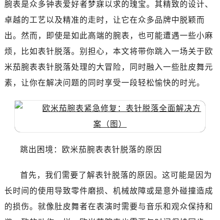
腕表是众多钟表爱好者梦寐以求的瑰宝。其精致的设计、
深圳市罗湖区深南东路5001号华润大厦写字楼17层1701室（需提前预约）
惠州市惠城区江北文昌一路7号华贸大厦写字楼1座30层05室（需提前预约）
卓越的工艺以及精准的走时，让它在众多品牌中脱颖而
厦门市思明区湖滨东路95号华润大厦写字楼B座11层1104室（需提前预约）
出。然而，即使是如此高端的腕表，也可能遭遇一些小麻
福州市鼓楼区五四路128-1号恒力城写字楼15层03室（需提前预约）
烦，比如表针脱落。别担心，本文将带你跳入一场关于欧
成都市锦江区人民东路6号SAC东原中心写字楼24层2406B室（需提前预约）
米茄腕表表针脱落处理的大冒险，同时融入一些肚皮舞元
重庆市江北区观音桥步行街2号融恒时代广场写字楼9层902室（需提前预约）
素，让你在解决问题的同时享受一段轻松愉快的时光。
长沙市芙蓉区定王台街道建湘路393号世茂环球金融中心写字楼（芙蓉广场）10层13室（需提前预约）
郑州市二七区铭功路10号华润大厦写字楼29层2905室（需提前预约）
太原市迎泽区解放路15号亨得利名表服务中心（品牌授权店）3层整层（需提前预约）
沈阳市沈河区中街路137号亨得利名表服务中心（品牌授权店）1层整层（需提前预约）
沈阳市沈河区中街路83号亨得利名表服务中心（品牌授权店）1层整层（需提前预约）
跳出困境：欧米茄腕表表针脱落的原因
乌鲁木齐市天山区红山路26号时代广场（CCMALL）C座17层17-B（需提前预约）
温州市鹿城区锦绣路1067号置信广场10层1015室（需提前预约）
首先，我们需要了解表针脱落的原因。这可能是因为
哈尔滨市道里区友谊西路600号富力中心T2座写字楼29层03室（需提前预约）
长时间的使用导致零件磨损、机械故障或是意外碰撞造成
大连市中山区人民路15号国际金融大厦7层G室（需提前预约）
的损伤。就像肚皮舞者在表演时需要与音乐和观众保持和
佛山市禅城区季华五路57号万科金融中心C座12层1205室（需提前预约）