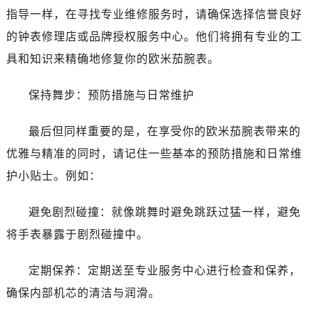
唐山市路南区新华东道100号万达广场写字楼A座10层1002室（需提前预约）
指导一样，在寻找专业维修服务时，请确保选择信誉良好
台州市椒江区东海大道1800号腾达中心东1幢20楼2002室（需提前预约）
的钟表修理店或品牌授权服务中心。他们将拥有专业的工
内蒙古自治区呼和浩特市玉泉区大学西街70号华润万象城写字楼（鄂尔多斯大厦）23层2326室（需提前预约）
具和知识来精确地修复你的欧米茄腕表。
甘肃省兰州市七里河区西津西路16号兰州中心写字楼21层2102室（需提前预约）
重庆市解放碑渝中区民权路28号英利国际金融中心写字楼20层01室（需提前预约）
保持舞步：预防措施与日常维护
黑龙江省大庆市萨尔图区会战大街售后服务中心（需提前预约）
黑龙江省鹤岗市向阳区红军路售后服务中心（需提前预约）
最后但同样重要的是，在享受你的欧米茄腕表带来的
黑龙江省黑河市爱辉区中央街售后服务中心（需提前预约）
优雅与精准的同时，请记住一些基本的预防措施和日常维
黑龙江省鸡西市鸡冠区红军路售后服务中心（需提前预约）
护小贴士。例如：
黑龙江省佳木斯市向阳区长安路售后服务中心（需提前预约）
黑龙江省牡丹江市东安区太平路售后服务中心（需提前预约）
避免剧烈碰撞：就像跳舞时避免跳跃过猛一样，避免
黑龙江省七台河市桃山区大同街售后服务中心（需提前预约）
将手表暴露于剧烈碰撞中。
黑龙江省齐齐哈尔市龙沙区龙华路售后服务中心（需提前预约）
黑龙江省双鸭山市尖山区新兴大街售后服务中心（需提前预约）
定期保养：定期送至专业服务中心进行检查和保养，
黑龙江省绥化市北林区新华街与康庄路交叉口售后服务中心（需提前预约）
确保内部机芯的清洁与润滑。
黑龙江省伊春市伊美区通河路售后服务中心（需提前预约）