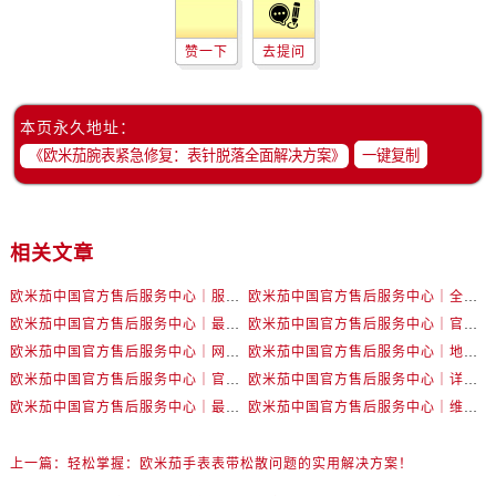
辽宁省锦州市古塔区中央大街售后服务中心（需提前预约）
辽宁省辽阳市白塔区新运大街售后服务中心（需提前预约）
赞一下
去提问
辽宁省盘锦市兴隆台区石油大街售后服务中心（需提前预约）
辽宁省铁岭市银州区南马路售后服务中心（需提前预约）
本页永久地址：
辽宁省营口市站前区市府路与渤海大街交叉口售后服务中心（需提前预约）
一键复制
辽宁省沈阳市沈河区中街路137号亨得利名表维修授权店1楼售后服务中心（需提前预约）
辽宁省沈阳市沈河区中街路83号亨得利名表维修授权店1楼售后服务中心（需提前预约）
北京市朝阳区建国门外大街甲6号华熙国际中心D座11层1102室售后服务中心（需提前预约）
相关文章
北京市东城区东长安街1号王府井东方广场W3座6层602室售后服务中心（需提前预约）
河北省保定市竞秀区朝阳北大街北国先天下售后服务中心（需提前预约）
欧米茄中国官方售后服务中心｜服务热线及详细地址权威信息公告（2026年7月最新）
欧米茄中国官方售后服务中心｜全部地址与售后电话权威信息声明（2026年7月最新）
内蒙古自治区阿拉善盟市左旗土尔扈特大街售后服务中心（需提前预约）
欧米茄中国官方售后服务中心｜最新地址及官方服务热线权威信息公告（2026年7月最新）
欧米茄中国官方售后服务中心｜官方电话和维修地址权威信息公告（2026年7月最新）
内蒙古自治区巴彦淖尔市临河区新华街售后服务中心（需提前预约）
欧米茄中国官方售后服务中心｜网点地址和官方热线权威信息通知（2026年7月最新）
欧米茄中国官方售后服务中心｜地址与24小时服务电话权威信息公告（2026年7月最新）
欧米茄中国官方售后服务中心｜官方地址与售后电话权威信息公告（2026年7月最新）
内蒙古自治区包头市青山区幸福路甲3号王府井百货名表维修售后服务中心（需提前预约）
欧米茄中国官方售后服务中心｜详细地址与官方电话权威信息通告（2026年7月最新）
欧米茄中国官方售后服务中心｜最新热线电话与地址权威信息公告（2026年7月最新）
欧米茄中国官方售后服务中心｜维修地址与售后服务电话权威信息声明（2026年7月最新）
内蒙古自治区赤峰市红山区哈达街售后服务中心（需提前预约）
内蒙古自治区鄂尔多斯市东胜区伊金霍洛街售后服务中心（需提前预约）
上一篇：
轻松掌握：欧米茄手表表带松散问题的实用解决方案！
内蒙古自治区呼伦贝尔市海拉尔区中央街售后服务中心（需提前预约）