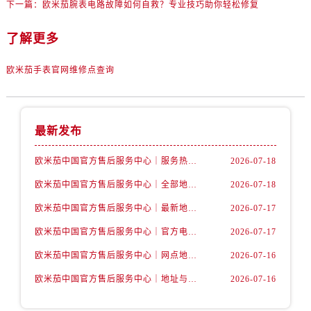
下一篇：
欧米茄腕表电路故障如何自救？专业技巧助你轻松修复
内蒙古自治区通辽市科尔沁区明仁大街售后服务中心（需提前预约）
内蒙古自治区乌海市海勃湾区人民南路售后服务中心（需提前预约）
了解更多
内蒙古自治区乌兰察布市集宁区恩和大街售后服务中心（需提前预约）
内蒙古自治区锡林郭勒盟市锡林浩特市光明街与额尔敦路交叉口售后服务中心（需提前预约）
欧米茄手表官网维修点查询
内蒙古自治区兴安盟市乌兰浩特市兴安大街售后服务中心（需提前预约）
山西省大同市平城区迎宾街售后服务中心（需提前预约）
山西省晋城市城区黄华街售后服务中心（需提前预约）
最新发布
山西省晋中市榆次区顺城街售后服务中心（需提前预约）
山西省临汾市尧都区解放路售后服务中心（需提前预约）
欧米茄中国官方售后服务中心｜服务热线及详细地址权威信息公告（2026年7月最新）
2026-07-18
山西省吕梁市离石区永宁中路与建设街交叉口售后服务中心（需提前预约）
欧米茄中国官方售后服务中心｜全部地址与售后电话权威信息声明（2026年7月最新）
2026-07-18
山西省朔州市朔城区怡西路与鄯阳西街交汇处售后服务中心（需提前预约）
欧米茄中国官方售后服务中心｜最新地址及官方服务热线权威信息公告（2026年7月最新）
2026-07-17
山西省忻州市忻府区和平东街与七一南路交叉口售后服务中心（需提前预约）
欧米茄中国官方售后服务中心｜官方电话和维修地址权威信息公告（2026年7月最新）
2026-07-17
山西省阳泉市郊区平阳东街与新城大道交叉口售后服务中心（需提前预约）
欧米茄中国官方售后服务中心｜网点地址和官方热线权威信息通知（2026年7月最新）
2026-07-16
山西省运城市盐湖区河东街售后服务中心（需提前预约）
山西省长治市潞州区英雄中路售后服务中心（需提前预约）
欧米茄中国官方售后服务中心｜地址与24小时服务电话权威信息公告（2026年7月最新）
2026-07-16
山西省太原市迎泽区迎泽街道解放路15号亨得利名表维修授权店3楼售后服务中心（需提前预约）