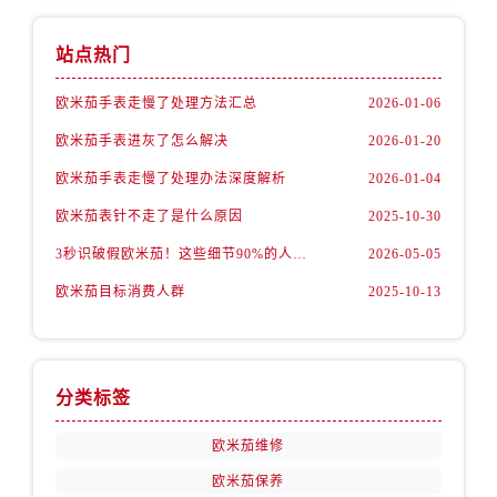
天津市和平区赤峰道136号天津国际金融中心26层2603室售后服务中心（需提前预约）
安徽省安庆市迎江区人民路售后服务中心（需提前预约）
站点热门
安徽省蚌埠市蚌山区淮河路售后服务中心（需提前预约）
安徽省亳州市谯城区魏武大道售后服务中心（需提前预约）
欧米茄手表走慢了处理方法汇总
2026-01-06
安徽省池州市贵池区长江路售后服务中心（需提前预约）
欧米茄手表进灰了怎么解决
2026-01-20
安徽省滁州市琅琊区南谯北路售后服务中心（需提前预约）
欧米茄手表走慢了处理办法深度解析
2026-01-04
安徽省阜阳市颍州区颍州北路售后服务中心（需提前预约）
欧米茄表针不走了是什么原因
2025-10-30
安徽省淮北市相山区淮海路售后服务中心（需提前预约）
3秒识破假欧米茄！这些细节90%的人都忽略了
2026-05-05
安徽省淮南市田家庵区国庆中路售后服务中心（需提前预约）
安徽省黄山市屯溪区黄山西路售后服务中心（需提前预约）
欧米茄目标消费人群
2025-10-13
安徽省六安市金安区解放中路售后服务中心（需提前预约）
安徽省马鞍山市雨山区湖南西路售后服务中心（需提前预约）
安徽省宿州市埇桥区人民中路售后服务中心（需提前预约）
分类标签
安徽省铜陵市铜官区石城大道售后服务中心（需提前预约）
安徽省芜湖市镜湖区中山路步行街售后服务中心（需提前预约）
欧米茄维修
安徽省宣城市宣州区叠嶂西路售后服务中心（需提前预约）
欧米茄保养