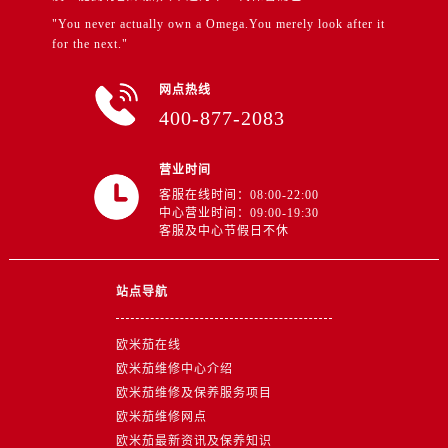
山东省临沂市兰山区解放路售后服务中心（需提前预约）
"You never actually own a Omega.You merely look after it
山东省日照市东港区烟台路售后服务中心（需提前预约）
for the next."
山东省泰安市泰山区财源街道泰山大街售后服务中心（需提前预约）
网点热线
山东省威海市环翠区新威海路89号振华商厦一楼名表维修售后服务中心（需提前预约）
400-877-2083
山东省潍坊市奎文区东风东街售后服务中心（需提前预约）
山东省枣庄市滕州市北辛路与善国路交叉口售后服务中心（需提前预约）
营业时间
山东省淄博市张店区金晶大道售后服务中心（需提前预约）
客服在线时间：08:00-22:00
上海市黄浦区南京东路299号宏伊国际广场写字楼8层806室售后服务中心（需提前预约）
中心营业时间：09:00-19:30
客服及中心节假日不休
上海市徐汇区虹桥路3号港汇中心2座37层3705室售后服务中心（需提前预约）
浙江省杭州市上城区钱江路1366号华润大厦A座5层503-5室售后服务中心（需提前预约）
浙江省湖州市吴兴区劳动路售后服务中心（需提前预约）
站点导航
浙江省嘉兴市南湖区广益路705号嘉兴世界贸易中心A座13层1304室售后服务中心（需提前预约）
浙江省金华市金东区东市南街777号金华万达广场4号楼22楼2209室售后服务中心（需提前预约）
欧米茄在线
欧米茄维修中心介绍
浙江省丽水市莲都区解放街售后服务中心（需提前预约）
欧米茄维修及保养服务项目
浙江省宁波市江北区大闸南路500号来福士广场办公楼20层2009室售后服务中心（需提前预约）
欧米茄维修网点
浙江省衢州市柯城区上街售后服务中心（需提前预约）
欧米茄最新资讯及保养知识