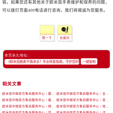
容。如果您还有其他关于欧米茄手表维护和保养的问题，
辽宁省丹东市振兴区七经街售后服务中心（需提前预约）
辽宁省抚顺市新抚区东一路售后服务中心（需提前预约）
可以拨打页面400电话进行咨询，我们将竭诚为您服务。
辽宁省阜新市海州区解放大街售后服务中心（需提前预约）
辽宁省葫芦岛市连山区中央路售后服务中心（需提前预约）
辽宁省锦州市古塔区中央大街售后服务中心（需提前预约）
辽宁省辽阳市白塔区新运大街售后服务中心（需提前预约）
赞一下
去提问
辽宁省盘锦市兴隆台区石油大街售后服务中心（需提前预约）
辽宁省铁岭市银州区南马路售后服务中心（需提前预约）
本页永久地址：
辽宁省营口市站前区市府路与渤海大街交叉口售后服务中心（需提前预约）
一键复制
辽宁省沈阳市沈河区中街路137号亨得利名表维修授权店1楼售后服务中心（需提前预约）
辽宁省沈阳市沈河区中街路83号亨得利名表维修授权店1楼售后服务中心（需提前预约）
北京市朝阳区建国门外大街甲6号华熙国际中心D座11层1102室售后服务中心（需提前预约）
相关文章
北京市东城区东长安街1号王府井东方广场W3座6层602室售后服务中心（需提前预约）
欧米茄中国官方售后服务中心｜服务热线及详细地址权威信息公告（2026年7月最新）
欧米茄中国官方售后服务中心｜全部地址与售后电话权威信息声明（2026年7月最新）
河北省保定市竞秀区朝阳北大街北国先天下售后服务中心（需提前预约）
欧米茄中国官方售后服务中心｜最新地址及官方服务热线权威信息公告（2026年7月最新）
欧米茄中国官方售后服务中心｜官方电话和维修地址权威信息公告（2026年7月最新）
内蒙古自治区阿拉善盟市左旗土尔扈特大街售后服务中心（需提前预约）
欧米茄中国官方售后服务中心｜网点地址和官方热线权威信息通知（2026年7月最新）
欧米茄中国官方售后服务中心｜地址与24小时服务电话权威信息公告（2026年7月最新）
内蒙古自治区巴彦淖尔市临河区新华街售后服务中心（需提前预约）
欧米茄中国官方售后服务中心｜官方地址与售后电话权威信息公告（2026年7月最新）
欧米茄中国官方售后服务中心｜详细地址与官方电话权威信息通告（2026年7月最新）