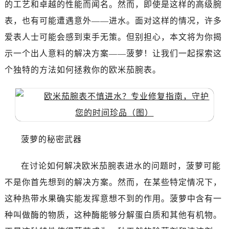
的工艺和卓越的性能而闻名。然而，即使是这样的高级腕
南昌市红谷滩新区红谷中大道998号绿地双子塔（中央广场）A1座办公楼14层07室（需提前预约）
济南市历下区经十路11111号华润中心写字楼（万象城）15层1508室（需提前预约）
表，也有可能遭遇意外——进水。面对这样的情况，许多
广州市天河区天河路230号万菱汇国际中心写字楼A塔7层704室（需提前预约）
爱表人士可能会感到束手无策。但别担心，本文将为你揭
广州市越秀区环市东路371-375号世界贸易中心大厦南塔写字楼15层07室（需提前预约）
示一个出人意料的解决方案——菠萝！让我们一起探索这
深圳市罗湖区深南东路5001号华润大厦写字楼17层1701室（需提前预约）
个独特的方法如何拯救你的欧米茄腕表。
惠州市惠城区江北文昌一路7号华贸大厦写字楼1座30层05室（需提前预约）
厦门市思明区湖滨东路95号华润大厦写字楼B座11层1104室（需提前预约）
福州市鼓楼区五四路128-1号恒力城写字楼15层03室（需提前预约）
成都市锦江区人民东路6号SAC东原中心写字楼24层2406B室（需提前预约）
重庆市江北区观音桥步行街2号融恒时代广场写字楼9层902室（需提前预约）
菠萝的秘密武器
长沙市芙蓉区定王台街道建湘路393号世茂环球金融中心写字楼（芙蓉广场）10层13室（需提前预约）
郑州市二七区铭功路10号华润大厦写字楼29层2905室（需提前预约）
在讨论如何解决欧米茄腕表进水的问题时，菠萝可能
太原市迎泽区解放路15号亨得利名表服务中心（品牌授权店）3层整层（需提前预约）
不是你首先想到的解决方案。然而，在某些特定情况下，
沈阳市沈河区中街路137号亨得利名表服务中心（品牌授权店）1层整层（需提前预约）
这种热带水果确实能发挥意想不到的作用。菠萝中含有一
沈阳市沈河区中街路83号亨得利名表服务中心（品牌授权店）1层整层（需提前预约）
种叫做酶的物质，这种酶能够分解蛋白质和其他有机物。
乌鲁木齐市天山区红山路26号时代广场（CCMALL）C座17层17-B（需提前预约）