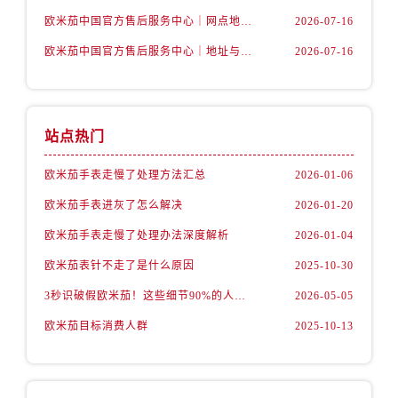
山西省阳泉市郊区平阳东街与新城大道交叉口售后服务中心（需提前预约）
欧米茄中国官方售后服务中心｜网点地址和官方热线权威信息通知（2026年7月最新）
2026-07-16
山西省运城市盐湖区河东街售后服务中心（需提前预约）
欧米茄中国官方售后服务中心｜地址与24小时服务电话权威信息公告（2026年7月最新）
2026-07-16
山西省长治市潞州区英雄中路售后服务中心（需提前预约）
山西省太原市迎泽区迎泽街道解放路15号亨得利名表维修授权店3楼售后服务中心（需提前预约）
天津市和平区赤峰道136号天津国际金融中心26层2603室售后服务中心（需提前预约）
安徽省安庆市迎江区人民路售后服务中心（需提前预约）
站点热门
安徽省蚌埠市蚌山区淮河路售后服务中心（需提前预约）
欧米茄手表走慢了处理方法汇总
2026-01-06
安徽省亳州市谯城区魏武大道售后服务中心（需提前预约）
欧米茄手表进灰了怎么解决
2026-01-20
安徽省池州市贵池区长江路售后服务中心（需提前预约）
安徽省滁州市琅琊区南谯北路售后服务中心（需提前预约）
欧米茄手表走慢了处理办法深度解析
2026-01-04
安徽省阜阳市颍州区颍州北路售后服务中心（需提前预约）
欧米茄表针不走了是什么原因
2025-10-30
安徽省淮北市相山区淮海路售后服务中心（需提前预约）
3秒识破假欧米茄！这些细节90%的人都忽略了
2026-05-05
安徽省淮南市田家庵区国庆中路售后服务中心（需提前预约）
欧米茄目标消费人群
2025-10-13
安徽省黄山市屯溪区黄山西路售后服务中心（需提前预约）
安徽省六安市金安区解放中路售后服务中心（需提前预约）
安徽省马鞍山市雨山区湖南西路售后服务中心（需提前预约）