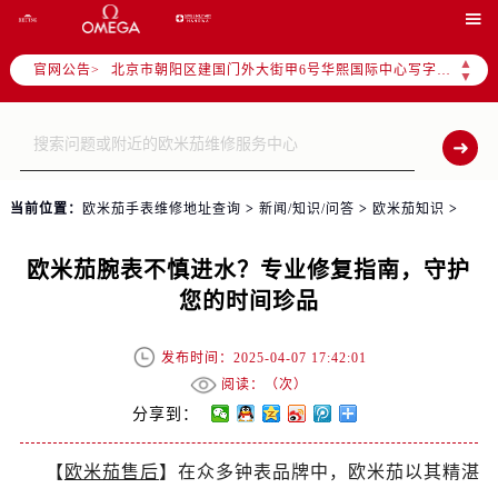
北京市东城区东长安街1号东方广场写字楼W3座6层602室（需提前预约）

北京市朝阳区建国门外大街甲6号华熙国际中心写字楼D座11层1102室（需提前预约）
▲
官网公告>
天津市和平区赤峰道136号天津国际金融中心写字楼26层2603室（需提前预约）
▼
上海市徐汇区虹桥路3号港汇中心写字楼2座37层3705室（需提前预约）
上海市黄浦区南京东路299号宏伊国际广场写字楼8层806室（需提前预约）
南京市秦淮区中山南路1号（新街口）南京中心写字楼22层C1-1室（需提前预约）
常州市新北区龙锦路1590号现代传媒中心写字楼5号楼10层1008室（需提前预约）
当前位置：
欧米茄手表维修地址查询
>
新闻/知识/问答
>
欧米茄知识
>
徐州市鼓楼区淮海东路29号苏宁广场IFC国际金融中心写字楼35层3508室（需提前预约）
扬州市邗江区国展路29号星耀天地写字楼1号楼18层1803室（需提前预约）
欧米茄腕表不慎进水？专业修复指南，守护
盐城市盐都区世纪大道5号盐城金融城写字楼1号楼16层1604室（需提前预约）
您的时间珍品
泰州市海陵区永定东路399号置地商务中心东塔写字楼（华润万象城）17层1706室（需提前预约）
宁波市江北区大闸南路500号来福士广场办公楼20层2009室（需提前预约）
发布时间：2025-04-07 17:42:01
杭州市上城区钱江路1366号华润大厦写字楼A座5层503-5室（需提前预约）
阅读：（
次）
分享到：
金华市金东区东市南街777号金华万达广场写字楼4号楼22层2209室（需提前预约）
绍兴市越城区胜利东路379号世茂天际中心写字楼8层805室（需提前预约）
【
欧米茄售后
】在众多钟表品牌中，欧米茄以其精湛
嘉兴市南湖区广益路705号嘉兴世界贸易中心写字楼A座13层1304室（需提前预约）