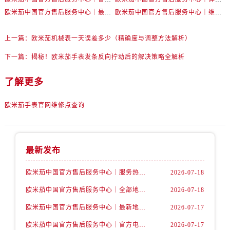
内蒙古自治区包头市青山区幸福路甲3号王府井百货名表维修售后服务中心（需提前预约）
欧米茄中国官方售后服务中心｜最新热线电话与地址权威信息公告（2026年7月最新）
欧米茄中国官方售后服务中心｜维修地址与售后服务电话权威信息声明（2026年7月最新）
内蒙古自治区赤峰市红山区哈达街售后服务中心（需提前预约）
内蒙古自治区鄂尔多斯市东胜区伊金霍洛街售后服务中心（需提前预约）
上一篇：
欧米茄机械表一天误差多少（精确度与调整方法解析）
内蒙古自治区呼伦贝尔市海拉尔区中央街售后服务中心（需提前预约）
下一篇：
揭秘！欧米茄手表发条反向拧动后的解决策略全解析
内蒙古自治区通辽市科尔沁区明仁大街售后服务中心（需提前预约）
内蒙古自治区乌海市海勃湾区人民南路售后服务中心（需提前预约）
了解更多
内蒙古自治区乌兰察布市集宁区恩和大街售后服务中心（需提前预约）
欧米茄手表官网维修点查询
内蒙古自治区锡林郭勒盟市锡林浩特市光明街与额尔敦路交叉口售后服务中心（需提前预约）
内蒙古自治区兴安盟市乌兰浩特市兴安大街售后服务中心（需提前预约）
山西省大同市平城区迎宾街售后服务中心（需提前预约）
山西省晋城市城区黄华街售后服务中心（需提前预约）
最新发布
山西省晋中市榆次区顺城街售后服务中心（需提前预约）
欧米茄中国官方售后服务中心｜服务热线及详细地址权威信息公告（2026年7月最新）
2026-07-18
山西省临汾市尧都区解放路售后服务中心（需提前预约）
欧米茄中国官方售后服务中心｜全部地址与售后电话权威信息声明（2026年7月最新）
2026-07-18
山西省吕梁市离石区永宁中路与建设街交叉口售后服务中心（需提前预约）
山西省朔州市朔城区怡西路与鄯阳西街交汇处售后服务中心（需提前预约）
欧米茄中国官方售后服务中心｜最新地址及官方服务热线权威信息公告（2026年7月最新）
2026-07-17
山西省忻州市忻府区和平东街与七一南路交叉口售后服务中心（需提前预约）
欧米茄中国官方售后服务中心｜官方电话和维修地址权威信息公告（2026年7月最新）
2026-07-17