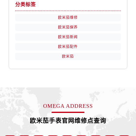
安徽省宿州市埇桥区人民中路售后服务中心（需提前预约）
分类标签
安徽省铜陵市铜官区石城大道售后服务中心（需提前预约）
欧米茄维修
安徽省芜湖市镜湖区中山路步行街售后服务中心（需提前预约）
欧米茄保养
安徽省宣城市宣州区叠嶂西路售后服务中心（需提前预约）
福建省龙岩市新罗区九一南路售后服务中心（需提前预约）
欧米茄新闻
福建省南平市建阳区人民西路售后服务中心（需提前预约）
欧米茄配件
福建省宁德市蕉城区天湖东路售后服务中心（需提前预约）
欧米茄
福建省莆田市城厢区霞林街道荔华东大道售后服务中心（需提前预约）
福建省三明市三元区东乾二路售后服务中心（需提前预约）
福建省漳州市龙文区步港路售后服务中心（需提前预约）
江苏省常州市新北区龙锦路1590号现代传媒中心5号楼10层1008室售后服务中心（需提前预约）
江苏省淮安市清江浦区淮海北路售后服务中心（需提前预约）
江苏省连云港市海州区通灌北路售后服务中心（需提前预约）
OMEGA ADDRESS
江苏省南京市秦淮区中山南路1号南京中心22层22-C1-C3室售后服务中心（需提前预约）
欧米茄手表官网维修点查询
江苏省宿迁市宿城区西湖路售后服务中心（需提前预约）
江苏省泰州市海陵区永定东路399号置地商务中心东塔（华润万象城）17层1706室售后服务中心（需提前预约）