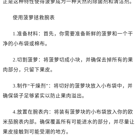
正是这种特性使得菠萝成为一种天然的除菌剂和清洁剂。
温州市鹿城区锦绣路1067号置信广场10层1015室（需提前预约）
哈尔滨市道里区友谊西路600号富力中心T2座写字楼29层03室（需提前预约）
使用菠萝拯救腕表
大连市中山区人民路15号国际金融大厦7层G室（需提前预约）
佛山市禅城区季华五路57号万科金融中心C座12层1205室（需提前预约）
1.准备材料：首先，你需要准备新鲜的菠萝和一个干
东莞市东城街道鸿福东路1号民盈国贸中心T1写字楼9层907室（需提前预约）
净的小布袋或棉布。
无锡市梁溪区人民中路139号恒隆广场写字楼1座11层1104室（需提前预约）
南通市崇川区工农路57号圆融广场写字楼16层1603室（需提前预约）
2.切割菠萝：将菠萝切成小块，并确保去掉所有的果
苏州市苏州工业园区星港街199号苏州中心办公楼C座22层08室（需提前预约）
肉部分，只留下果皮。
武汉市江汉区解放大道686号世界贸易大厦38层09室（需提前预约）
南宁市青秀区金湖路59号地王大厦12楼1224室（需提前预约）
3.制作“干燥剂”：将切好的菠萝块放入小布袋中，并
合肥市蜀山区潜山路111号万象城华润大厦B座12楼03室（需提前预约）
确保袋子足够紧实以防止果肉溢出。
泉州市丰泽区宝洲路729号浦西万达中心写字楼A座7楼709室（需提前预约）
青岛市南区山东路6号华润大厦B座22层04室（需提前预约）
4.放置在腕表内：将装有菠萝块的小布袋放入你的欧
烟台市芝罘区胜利路139号万达金融中心A座907室（需提前预约）
米茄腕表内部。确保覆盖所有可能进水的部分，并尽量让
长春市朝阳区西安大路727号中银大厦A座(旺进大厦)18层09室（需提前预约）
果皮接触到可能受潮的地方。
贵阳市南明区都司高架桥路33号亨特国际金融中心14楼14D（需提前预约）