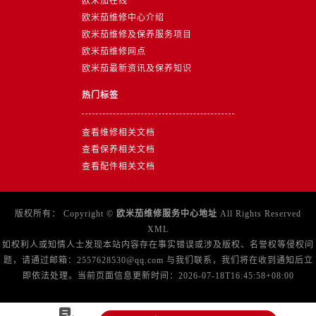
欧米茄在线
浙江省金华市金东区东市南街777号金华万达广场4号楼22楼2209室售后服务中心（需提前预约）
欧米茄维修中心介绍
浙江省丽水市莲都区解放街售后服务中心（需提前预约）
欧米茄维修及保养服务项目
浙江省宁波市江北区大闸南路500号来福士广场办公楼20层2009室售后服务中心（需提前预约）
欧米茄维修网点
浙江省衢州市柯城区上街售后服务中心（需提前预约）
欧米茄最新资讯及保养知识
浙江省绍兴市越城区胜利东路379号世茂天际中心写字楼8层805室售后服务中心（需提前预约）
热门标签
浙江省舟山市定海区解放东路售后服务中心（需提前预约）
澳门特别行政区大堂区议事亭前地（新马路）售后服务中心（需提前预约）
查看维修相关文档
澳门特别行政区风顺堂区南湾大马路售后服务中心（需提前预约）
查看保养相关文档
澳门特别行政区花地玛堂区关闸广场售后服务中心（需提前预约）
查看配件相关文档
澳门特别行政区花王堂区大三巴商圈售后服务中心（需提前预约）
澳门特别行政区嘉模堂区官也街售后服务中心（需提前预约）
版权所有：
Copyright ©
欧米茄维修服务中心地址
All Rights Reserved
澳门省路氹城市金光大道售后服务中心（需提前预约）
XML
澳门特别行政区望德堂区塔石广场售后服务中心（需提前预约）
如权利人或知情人士发现本站内容存在事实错误或涉及版权、名誉权等侵权问
题，请通过邮箱：2557628530@qq.com 与我们联系，我们将在收到通知后立
福建省福州市鼓楼区五四路128-1号恒力城写字楼15层03室售后服务中心（需提前预约）
即依法处理。当前页面信息更新时间：2026-07-18T16:45:58+08:00
福建省厦门市思明区湖滨东路95号万象城华润大厦B座11层1104室售后服务中心（需提前预约）
广东省潮州市潮安区新风路与潮汕路交汇处售后服务中心（需提前预约）
