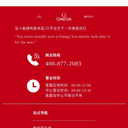
山东省东营市东营区济南路售后服务中心（需提前预约）
山东省济南市历下区经十路11111号华润中心写字楼（万象城）15层1508室售后服务中心（需提前预约）
山东省济宁市任城区太白楼路售后服务中心（需提前预约）
山东省莱芜市文化南路8号银座商城名表维修一楼名表维修售后服务中心（需提前预约）
没人能拥有欧米茄,只不过为下一代保管而已
山东省临沂市兰山区解放路售后服务中心（需提前预约）
"You never actually own a Omega.You merely look after it
for the next."
山东省日照市东港区烟台路售后服务中心（需提前预约）
山东省泰安市泰山区财源街道泰山大街售后服务中心（需提前预约）
网点热线
山东省威海市环翠区新威海路89号振华商厦一楼名表维修售后服务中心（需提前预约）
400-877-2083
山东省潍坊市奎文区东风东街售后服务中心（需提前预约）
山东省枣庄市滕州市北辛路与善国路交叉口售后服务中心（需提前预约）
营业时间
山东省淄博市张店区金晶大道售后服务中心（需提前预约）
客服在线时间：08:00-22:00
中心营业时间：09:00-19:30
上海市黄浦区南京东路299号宏伊国际广场写字楼8层806室售后服务中心（需提前预约）
客服及中心节假日不休
上海市徐汇区虹桥路3号港汇中心2座37层3705室售后服务中心（需提前预约）
浙江省杭州市上城区钱江路1366号华润大厦A座5层503-5室售后服务中心（需提前预约）
站点导航
浙江省湖州市吴兴区劳动路售后服务中心（需提前预约）
浙江省嘉兴市南湖区广益路705号嘉兴世界贸易中心A座13层1304室售后服务中心（需提前预约）