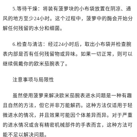
昆明市盘龙区北京路928号同德昆明广场写字楼10层06室（需提前预约）
5.等待干燥：将装有菠萝块的小布袋放置在阴凉、通
石家庄市长安区中山东路39号勒泰中心写字楼B座13层07室（需提前预约）
风的地方至少24小时。这个过程中，菠萝中的酶会开始分
西安市碑林区南关正街88号华侨城长安国际中心E座6楼10室（需提前预约）
解任何残留的水分和细菌。
海口市龙华区金贸东路5号海口华润大厦B座17层1707室（需提前预约）
唐山市路南区新华东道100号万达广场写字楼A座10层1002室（需提前预约）
6.检查与清洁：经过24小时后，取出小布袋并检查腕
台州市椒江区东海大道1800号腾达中心东1幢20楼2002室（需提前预约）
表内部是否有任何残留物或异味。如果一切正常，则可以
内蒙古自治区呼和浩特市玉泉区大学西街70号华润万象城写字楼（鄂尔多斯大厦）23层2326室（需提前预约）
甘肃省兰州市七里河区西津西路16号兰州中心写字楼21层2102室（需提前预约）
继续佩戴你的欧米茄腕表了。
重庆市解放碑渝中区民权路28号英利国际金融中心写字楼20层01室（需提前预约）
注意事项与局限性
黑龙江省大庆市萨尔图区会战大街售后服务中心（需提前预约）
黑龙江省鹤岗市向阳区红军路售后服务中心（需提前预约）
虽然使用菠萝来解决欧米茄腕表进水问题是一种有趣
黑龙江省黑河市爱辉区中央街售后服务中心（需提前预约）
且自然的方法，但它并非万能解药。这种方法仅适用于轻
黑龙江省鸡西市鸡冠区红军路售后服务中心（需提前预约）
黑龙江省佳木斯市向阳区长安路售后服务中心（需提前预约）
微进水的情况，并且效果可能因个体差异而异。对于严重
黑龙江省牡丹江市东安区太平路售后服务中心（需提前预约）
的进水情况或含有精密机械部件的手表而言，这种方法可
黑龙江省七台河市桃山区大同街售后服务中心（需提前预约）
能不足以解决问题。