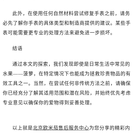
黑龙江省齐齐哈尔市龙沙区龙华路售后服务中心（需提前预约）
黑龙江省双鸭山市尖山区新兴大街售后服务中心（需提前预约）
此外，在使用任何自然材料尝试修复手表之前，请务
黑龙江省绥化市北林区新华街与康庄路交叉口售后服务中心（需提前预约）
必先了解你手表的具体类型和制造商提供的建议。某些手
黑龙江省伊春市伊美区通河路售后服务中心（需提前预约）
表可能需要更专业的处理方法来避免进一步损坏。
吉林省白城市洮北区明仁南街售后服务中心（需提前预约）
吉林省白山市浑江区浑江大街售后服务中心（需提前预约）
结语
吉林省吉林市船营区河南街售后服务中心（需提前预约）
吉林省辽源市龙山区人民大街售后服务中心（需提前预约）
通过本文的探索，我们发现即使是日常生活中常见的
吉林省梅河口市新华街道梅河大街售后服务中心（需提前预约）
水果——菠萝，在特定情况下也能成为拯救珍贵物品的有
吉林省四平市铁东区紫气大路与南九经街交汇处售后服务中心（需提前预约）
效工具之一。当然，在尝试任何非传统方法之前，请确保
吉林省松原市宁江区五环大街售后服务中心（需提前预约）
你已经充分了解其适用范围和潜在风险，并始终优先考虑
吉林省通化市东昌区环通乡江南大街售后服务中心（需提前预约）
专业意见以确保你的爱物得到妥善处理。
吉林省延边市延吉市解放路售后服务中心（需提前预约）
辽宁省鞍山市铁东区站前街售后服务中心（需提前预约）
辽宁省本溪市平山区胜利路售后服务中心（需提前预约）
以上就是
北京欧米茄售后服务中心
为您分享的精彩内
辽宁省朝阳市双塔区新华路售后服务中心（需提前预约）