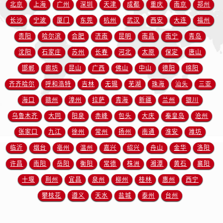
北京
上海
广州
深圳
天津
成都
重庆
南京
郑州
江苏省徐州市鼓楼区淮海东路29号苏宁广场IFC国际金融中心35层3508室售后服务中心（需提前预约）
江苏省盐城市盐都区世纪大道5号盐城金融城写字楼1号楼16层1604室售后服务中心（需提前预约）
长沙
宁波
厦门
东莞
杭州
武汉
西安
大连
福州
江苏省扬州市邗江区国展路29号星耀天地写字楼1号楼18层1803室售后服务中心（需提前预约）
贵阳
哈尔滨
合肥
济南
昆明
南昌
南宁
青岛
江苏省镇江市京口区中山东路售后服务中心（需提前预约）
沈阳
石家庄
苏州
长春
河北
太原
保定
唐山
江西省抚州市临川区赣东大道售后服务中心（需提前预约）
邯郸
廊坊
昆山
广西
佛山
中山
德阳
绵阳
江西省赣州市章贡区文清路售后服务中心（需提前预约）
齐齐哈尔
呼和浩特
吉林
无锡
芜湖
珠海
汕头
三亚
江西省吉安市吉州区井冈山大道售后服务中心（需提前预约）
海口
赣州
漳州
拉萨
青海
新疆
兰州
银川
江西省景德镇市珠山区珠山中路售后服务中心（需提前预约）
乌鲁木齐
大同
阳泉
赤峰
包头
大庆
秦皇岛
沧州
江西省九江市浔阳区浔阳路售后服务中心（需提前预约）
江西省南昌市红谷滩新区红谷中大道998号绿地双子塔（中央广场）A1座办公楼14层1407室售后服务中心（需提前预约）
张家口
九江
徐州
常州
扬州
南通
淮安
潍坊
江西省萍乡市安源区萍安北大道与康庄路交叉口售后服务中心（需提前预约）
临沂
烟台
亳州
温州
嘉兴
绍兴
舟山
金华
洛阳
江西省上饶市信州区滨江西路售后服务中心（需提前预约）
许昌
南阳
岳阳
衡阳
常德
株洲
湘潭
黄石
襄阳
江西省新余市渝水区北湖西路售后服务中心（需提前预约）
十堰
荆州
宜昌
泉州
柳州
桂林
惠州
西宁
江西省宜春市袁州区中山中路售后服务中心（需提前预约）
攀枝花
遵义
天水
盐城
泰州
台州
江西省鹰潭市月湖区胜利东路售后服务中心（需提前预约）
山东省德州市德城区东风中路售后服务中心（需提前预约）