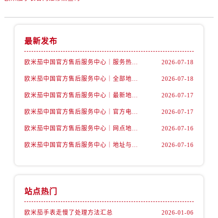
山西省阳泉市郊区平阳东街与新城大道交叉口售后服务中心（需提前预约）
山西省运城市盐湖区河东街售后服务中心（需提前预约）
山西省长治市潞州区英雄中路售后服务中心（需提前预约）
最新发布
山西省太原市迎泽区迎泽街道解放路15号亨得利名表维修授权店3楼售后服务中心（需提前预约）
天津市和平区赤峰道136号天津国际金融中心26层2603室售后服务中心（需提前预约）
欧米茄中国官方售后服务中心｜服务热线及详细地址权威信息公告（2026年7月最新）
2026-07-18
安徽省安庆市迎江区人民路售后服务中心（需提前预约）
欧米茄中国官方售后服务中心｜全部地址与售后电话权威信息声明（2026年7月最新）
2026-07-18
安徽省蚌埠市蚌山区淮河路售后服务中心（需提前预约）
欧米茄中国官方售后服务中心｜最新地址及官方服务热线权威信息公告（2026年7月最新）
2026-07-17
安徽省亳州市谯城区魏武大道售后服务中心（需提前预约）
欧米茄中国官方售后服务中心｜官方电话和维修地址权威信息公告（2026年7月最新）
2026-07-17
安徽省池州市贵池区长江路售后服务中心（需提前预约）
安徽省滁州市琅琊区南谯北路售后服务中心（需提前预约）
欧米茄中国官方售后服务中心｜网点地址和官方热线权威信息通知（2026年7月最新）
2026-07-16
安徽省阜阳市颍州区颍州北路售后服务中心（需提前预约）
欧米茄中国官方售后服务中心｜地址与24小时服务电话权威信息公告（2026年7月最新）
2026-07-16
安徽省淮北市相山区淮海路售后服务中心（需提前预约）
安徽省淮南市田家庵区国庆中路售后服务中心（需提前预约）
安徽省黄山市屯溪区黄山西路售后服务中心（需提前预约）
站点热门
安徽省六安市金安区解放中路售后服务中心（需提前预约）
安徽省马鞍山市雨山区湖南西路售后服务中心（需提前预约）
欧米茄手表走慢了处理方法汇总
2026-01-06