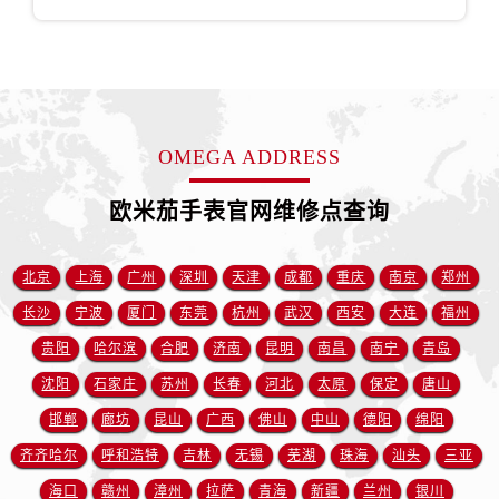
江苏省徐州市鼓楼区淮海东路29号苏宁广场IFC国际金融中心35层3508室售后服务中心（需提前预约）
江苏省盐城市盐都区世纪大道5号盐城金融城写字楼1号楼16层1604室售后服务中心（需提前预约）
江苏省扬州市邗江区国展路29号星耀天地写字楼1号楼18层1803室售后服务中心（需提前预约）
江苏省镇江市京口区中山东路售后服务中心（需提前预约）
江西省抚州市临川区赣东大道售后服务中心（需提前预约）
OMEGA ADDRESS
江西省赣州市章贡区文清路售后服务中心（需提前预约）
江西省吉安市吉州区井冈山大道售后服务中心（需提前预约）
欧米茄手表官网维修点查询
江西省景德镇市珠山区珠山中路售后服务中心（需提前预约）
江西省九江市浔阳区浔阳路售后服务中心（需提前预约）
北京
上海
广州
深圳
天津
成都
重庆
南京
郑州
江西省南昌市红谷滩新区红谷中大道998号绿地双子塔（中央广场）A1座办公楼14层1407室售后服务中心（需提前预约）
长沙
宁波
厦门
东莞
杭州
武汉
西安
大连
福州
江西省萍乡市安源区萍安北大道与康庄路交叉口售后服务中心（需提前预约）
贵阳
哈尔滨
合肥
济南
昆明
南昌
南宁
青岛
江西省上饶市信州区滨江西路售后服务中心（需提前预约）
江西省新余市渝水区北湖西路售后服务中心（需提前预约）
沈阳
石家庄
苏州
长春
河北
太原
保定
唐山
江西省宜春市袁州区中山中路售后服务中心（需提前预约）
邯郸
廊坊
昆山
广西
佛山
中山
德阳
绵阳
江西省鹰潭市月湖区胜利东路售后服务中心（需提前预约）
齐齐哈尔
呼和浩特
吉林
无锡
芜湖
珠海
汕头
三亚
山东省德州市德城区东风中路售后服务中心（需提前预约）
海口
赣州
漳州
拉萨
青海
新疆
兰州
银川