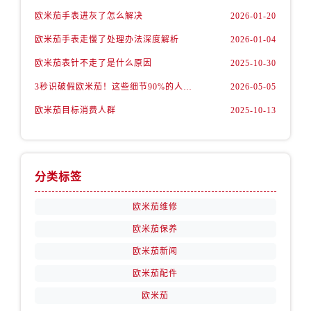
安徽省宿州市埇桥区人民中路售后服务中心（需提前预约）
欧米茄手表进灰了怎么解决
2026-01-20
安徽省铜陵市铜官区石城大道售后服务中心（需提前预约）
欧米茄手表走慢了处理办法深度解析
2026-01-04
安徽省芜湖市镜湖区中山路步行街售后服务中心（需提前预约）
欧米茄表针不走了是什么原因
2025-10-30
安徽省宣城市宣州区叠嶂西路售后服务中心（需提前预约）
福建省龙岩市新罗区九一南路售后服务中心（需提前预约）
3秒识破假欧米茄！这些细节90%的人都忽略了
2026-05-05
福建省南平市建阳区人民西路售后服务中心（需提前预约）
欧米茄目标消费人群
2025-10-13
福建省宁德市蕉城区天湖东路售后服务中心（需提前预约）
福建省莆田市城厢区霞林街道荔华东大道售后服务中心（需提前预约）
福建省三明市三元区东乾二路售后服务中心（需提前预约）
分类标签
福建省漳州市龙文区步港路售后服务中心（需提前预约）
江苏省常州市新北区龙锦路1590号现代传媒中心5号楼10层1008室售后服务中心（需提前预约）
欧米茄维修
江苏省淮安市清江浦区淮海北路售后服务中心（需提前预约）
欧米茄保养
江苏省连云港市海州区通灌北路售后服务中心（需提前预约）
欧米茄新闻
江苏省南京市秦淮区中山南路1号南京中心22层22-C1-C3室售后服务中心（需提前预约）
欧米茄配件
江苏省宿迁市宿城区西湖路售后服务中心（需提前预约）
欧米茄
江苏省泰州市海陵区永定东路399号置地商务中心东塔（华润万象城）17层1706室售后服务中心（需提前预约）