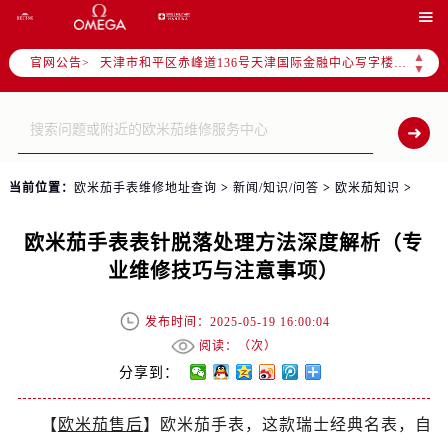
北京市东城区东长安街1号东方广场写字楼W3座6层602室（需提前预约）

北京市朝阳区建国门外大街甲6号华熙国际中心写字楼D座11层1102室（需提前预约）
▲
官网公告>
天津市和平区赤峰道136号天津国际金融中心写字楼26层2603室（需提前预约）
▼
上海市徐汇区虹桥路3号港汇中心写字楼2座37层3705室（需提前预约）
上海市黄浦区南京东路299号宏伊国际广场写字楼8层806室（需提前预约）
南京市秦淮区中山南路1号（新街口）南京中心写字楼22层C1-1室（需提前预约）
常州市新北区龙锦路1590号现代传媒中心写字楼5号楼10层1008室（需提前预约）
当前位置：
欧米茄手表维修地址查询
>
新闻/知识/问答
>
欧米茄知识
>
徐州市鼓楼区淮海东路29号苏宁广场IFC国际金融中心写字楼35层3508室（需提前预约）
扬州市邗江区国展路29号星耀天地写字楼1号楼18层1803室（需提前预约）
欧米茄手表表针脱落处理方法深度解析（专
盐城市盐都区世纪大道5号盐城金融城写字楼1号楼16层1604室（需提前预约）
业维修技巧与注意事项）
泰州市海陵区永定东路399号置地商务中心东塔写字楼（华润万象城）17层1706室（需提前预约）
宁波市江北区大闸南路500号来福士广场办公楼20层2009室（需提前预约）
发布时间：2025-05-19 16:00:04
杭州市上城区钱江路1366号华润大厦写字楼A座5层503-5室（需提前预约）
阅读：（
次）
金华市金东区东市南街777号金华万达广场写字楼4号楼22层2209室（需提前预约）
分享到：
绍兴市越城区胜利东路379号世茂天际中心写字楼8层805室（需提前预约）
【
欧米茄售后
】欧米茄手表，这款瑞士经典名表，自
嘉兴市南湖区广益路705号嘉兴世界贸易中心写字楼A座13层1304室（需提前预约）