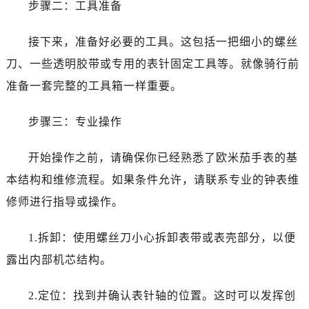
步骤二：工具准备
昆明市盘龙区北京路928号同德昆明广场写字楼10层06室（需提前预约）
石家庄市长安区中山东路39号勒泰中心写字楼B座13层07室（需提前预约）
接下来，准备好必要的工具。这包括一把细小的螺丝
西安市碑林区南关正街88号华侨城长安国际中心E座6楼10室（需提前预约）
刀、一些透明胶带或专用的表针固定工具等。就像骑行前
海口市龙华区金贸东路5号海口华润大厦B座17层1707室（需提前预约）
唐山市路南区新华东道100号万达广场写字楼A座10层1002室（需提前预约）
准备一套完整的工具箱一样重要。
台州市椒江区东海大道1800号腾达中心东1幢20楼2002室（需提前预约）
步骤三：专业操作
内蒙古自治区呼和浩特市玉泉区大学西街70号华润万象城写字楼（鄂尔多斯大厦）23层2326室（需提前预约）
甘肃省兰州市七里河区西津西路16号兰州中心写字楼21层2102室（需提前预约）
开始操作之前，请确保你已经熟悉了欧米茄手表的基
重庆市解放碑渝中区民权路28号英利国际金融中心写字楼20层01室（需提前预约）
本结构和维修流程。如果条件允许，请联系专业的钟表维
黑龙江省大庆市萨尔图区会战大街售后服务中心（需提前预约）
黑龙江省鹤岗市向阳区红军路售后服务中心（需提前预约）
修师进行指导或操作。
黑龙江省黑河市爱辉区中央街售后服务中心（需提前预约）
1.拆卸：使用螺丝刀小心拆卸表带或表壳部分，以便
黑龙江省鸡西市鸡冠区红军路售后服务中心（需提前预约）
黑龙江省佳木斯市向阳区长安路售后服务中心（需提前预约）
露出内部机芯结构。
黑龙江省牡丹江市东安区太平路售后服务中心（需提前预约）
2.定位：找到并确认表针轴的位置。这时可以发挥创
黑龙江省七台河市桃山区大同街售后服务中心（需提前预约）