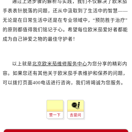
通过上述步骤的解析与实践，我们不仅解决了欧米茄
辽宁省丹东市振兴区七经街售后服务中心（需提前预约）
手表表针脱落的问题，还从中汲取到了生活中的智慧——
辽宁省抚顺市新抚区东一路售后服务中心（需提前预约）
辽宁省阜新市海州区解放大街售后服务中心（需提前预约）
无论是在日常生活中还是在专业领域中，“预防胜于治疗”
辽宁省葫芦岛市连山区中央路售后服务中心（需提前预约）
的原则都值得我们铭记于心。希望每位欧米茄爱好者都能
辽宁省锦州市古塔区中央大街售后服务中心（需提前预约）
成为自己钟爱之物的最佳守护者！
辽宁省辽阳市白塔区新运大街售后服务中心（需提前预约）
辽宁省盘锦市兴隆台区石油大街售后服务中心（需提前预约）
辽宁省铁岭市银州区南马路售后服务中心（需提前预约）
以上就是
北京欧米茄维修服务中心
为您分享的精彩内
辽宁省营口市站前区市府路与渤海大街交叉口售后服务中心（需提前预约）
容。如果您还有其他关于欧米茄手表维护和保养的问题，
辽宁省沈阳市沈河区中街路137号亨得利名表维修授权店1楼售后服务中心（需提前预约）
可以拨打页面400电话进行咨询，我们将竭诚为您服务。
辽宁省沈阳市沈河区中街路83号亨得利名表维修授权店1楼售后服务中心（需提前预约）
北京市朝阳区建国门外大街甲6号华熙国际中心D座11层1102室售后服务中心（需提前预约）
北京市东城区东长安街1号王府井东方广场W3座6层602室售后服务中心（需提前预约）
河北省保定市竞秀区朝阳北大街北国先天下售后服务中心（需提前预约）
赞一下
去提问
内蒙古自治区阿拉善盟市左旗土尔扈特大街售后服务中心（需提前预约）
内蒙古自治区巴彦淖尔市临河区新华街售后服务中心（需提前预约）