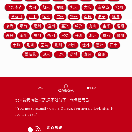
山东省东营市东营区济南路售后服务中心（需提前预约）
乌鲁木齐
大同
阳泉
赤峰
包头
大庆
秦皇岛
沧州
山东省济南市历下区经十路11111号华润中心写字楼（万象城）15层1508室售后服务中心（需提前预约）
张家口
九江
徐州
常州
扬州
南通
淮安
潍坊
山东省济宁市任城区太白楼路售后服务中心（需提前预约）
临沂
烟台
亳州
温州
嘉兴
绍兴
舟山
金华
洛阳
山东省莱芜市文化南路8号银座商城名表维修一楼名表维修售后服务中心（需提前预约）
山东省临沂市兰山区解放路售后服务中心（需提前预约）
许昌
南阳
岳阳
衡阳
常德
株洲
湘潭
黄石
襄阳
山东省日照市东港区烟台路售后服务中心（需提前预约）
十堰
荆州
宜昌
泉州
柳州
桂林
惠州
西宁
山东省泰安市泰山区财源街道泰山大街售后服务中心（需提前预约）
攀枝花
遵义
天水
盐城
泰州
台州
山东省威海市环翠区新威海路89号振华商厦一楼名表维修售后服务中心（需提前预约）
山东省潍坊市奎文区东风东街售后服务中心（需提前预约）
山东省枣庄市滕州市北辛路与善国路交叉口售后服务中心（需提前预约）
山东省淄博市张店区金晶大道售后服务中心（需提前预约）
上海市黄浦区南京东路299号宏伊国际广场写字楼8层806室售后服务中心（需提前预约）
没人能拥有欧米茄,只不过为下一代保管而已
上海市徐汇区虹桥路3号港汇中心2座37层3705室售后服务中心（需提前预约）
"You never actually own a Omega.You merely look after it
浙江省杭州市上城区钱江路1366号华润大厦A座5层503-5室售后服务中心（需提前预约）
for the next."
浙江省湖州市吴兴区劳动路售后服务中心（需提前预约）
浙江省嘉兴市南湖区广益路705号嘉兴世界贸易中心A座13层1304室售后服务中心（需提前预约）
网点热线