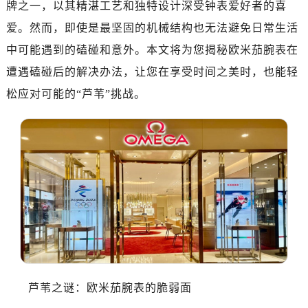
牌之一，以其精湛工艺和独特设计深受钟表爱好者的喜
金华市金东区东市南街777号金华万达广场写字楼4号楼22层2209室（需提前预约）
爱。然而，即使是最坚固的机械结构也无法避免日常生活
绍兴市越城区胜利东路379号世茂天际中心写字楼8层805室（需提前预约）
中可能遇到的磕碰和意外。本文将为您揭秘欧米茄腕表在
嘉兴市南湖区广益路705号嘉兴世界贸易中心写字楼A座13层1304室（需提前预约）
南昌市红谷滩新区红谷中大道998号绿地双子塔（中央广场）A1座办公楼14层07室（需提前预约）
遭遇磕碰后的解决办法，让您在享受时间之美时，也能轻
济南市历下区经十路11111号华润中心写字楼（万象城）15层1508室（需提前预约）
松应对可能的“芦苇”挑战。
广州市天河区天河路230号万菱汇国际中心写字楼A塔7层704室（需提前预约）
广州市越秀区环市东路371-375号世界贸易中心大厦南塔写字楼15层07室（需提前预约）
深圳市罗湖区深南东路5001号华润大厦写字楼17层1701室（需提前预约）
惠州市惠城区江北文昌一路7号华贸大厦写字楼1座30层05室（需提前预约）
厦门市思明区湖滨东路95号华润大厦写字楼B座11层1104室（需提前预约）
福州市鼓楼区五四路128-1号恒力城写字楼15层03室（需提前预约）
成都市锦江区人民东路6号SAC东原中心写字楼24层2406B室（需提前预约）
重庆市江北区观音桥步行街2号融恒时代广场写字楼9层902室（需提前预约）
长沙市芙蓉区定王台街道建湘路393号世茂环球金融中心写字楼（芙蓉广场）10层13室（需提前预约）
郑州市二七区铭功路10号华润大厦写字楼29层2905室（需提前预约）
芦苇之谜：欧米茄腕表的脆弱面
太原市迎泽区解放路15号亨得利名表服务中心（品牌授权店）3层整层（需提前预约）