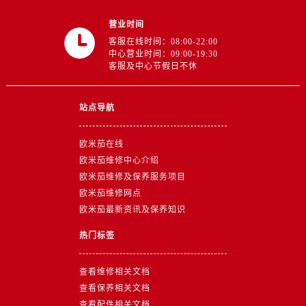
浙江省杭州市上城区钱江路1366号华润大厦A座5层503-5室售后服务中心（需提前预约）
营业时间
浙江省湖州市吴兴区劳动路售后服务中心（需提前预约）
客服在线时间：08:00-22:00
浙江省嘉兴市南湖区广益路705号嘉兴世界贸易中心A座13层1304室售后服务中心（需提前预约）
中心营业时间：09:00-19:30
客服及中心节假日不休
浙江省金华市金东区东市南街777号金华万达广场4号楼22楼2209室售后服务中心（需提前预约）
浙江省丽水市莲都区解放街售后服务中心（需提前预约）
浙江省宁波市江北区大闸南路500号来福士广场办公楼20层2009室售后服务中心（需提前预约）
站点导航
浙江省衢州市柯城区上街售后服务中心（需提前预约）
欧米茄在线
浙江省绍兴市越城区胜利东路379号世茂天际中心写字楼8层805室售后服务中心（需提前预约）
欧米茄维修中心介绍
浙江省舟山市定海区解放东路售后服务中心（需提前预约）
欧米茄维修及保养服务项目
澳门特别行政区大堂区议事亭前地（新马路）售后服务中心（需提前预约）
欧米茄维修网点
澳门特别行政区风顺堂区南湾大马路售后服务中心（需提前预约）
欧米茄最新资讯及保养知识
澳门特别行政区花地玛堂区关闸广场售后服务中心（需提前预约）
热门标签
澳门特别行政区花王堂区大三巴商圈售后服务中心（需提前预约）
澳门特别行政区嘉模堂区官也街售后服务中心（需提前预约）
查看维修相关文档
澳门省路氹城市金光大道售后服务中心（需提前预约）
查看保养相关文档
澳门特别行政区望德堂区塔石广场售后服务中心（需提前预约）
查看配件相关文档