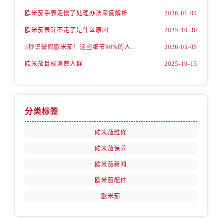
安徽省黄山市屯溪区黄山西路售后服务中心（需提前预约）
欧米茄手表走慢了处理办法深度解析
2026-01-04
安徽省六安市金安区解放中路售后服务中心（需提前预约）
欧米茄表针不走了是什么原因
2025-10-30
安徽省马鞍山市雨山区湖南西路售后服务中心（需提前预约）
3秒识破假欧米茄！这些细节90%的人都忽略了
2026-05-05
安徽省宿州市埇桥区人民中路售后服务中心（需提前预约）
安徽省铜陵市铜官区石城大道售后服务中心（需提前预约）
欧米茄目标消费人群
2025-10-13
安徽省芜湖市镜湖区中山路步行街售后服务中心（需提前预约）
安徽省宣城市宣州区叠嶂西路售后服务中心（需提前预约）
福建省龙岩市新罗区九一南路售后服务中心（需提前预约）
分类标签
福建省南平市建阳区人民西路售后服务中心（需提前预约）
欧米茄维修
福建省宁德市蕉城区天湖东路售后服务中心（需提前预约）
福建省莆田市城厢区霞林街道荔华东大道售后服务中心（需提前预约）
欧米茄保养
福建省三明市三元区东乾二路售后服务中心（需提前预约）
欧米茄新闻
福建省漳州市龙文区步港路售后服务中心（需提前预约）
欧米茄配件
江苏省常州市新北区龙锦路1590号现代传媒中心5号楼10层1008室售后服务中心（需提前预约）
欧米茄
江苏省淮安市清江浦区淮海北路售后服务中心（需提前预约）
江苏省连云港市海州区通灌北路售后服务中心（需提前预约）