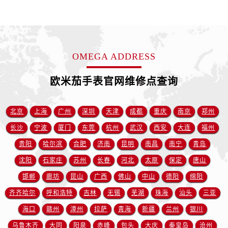
江苏省南京市秦淮区中山南路1号南京中心22层22-C1-C3室售后服务中心（需提前预约）
江苏省宿迁市宿城区西湖路售后服务中心（需提前预约）
江苏省泰州市海陵区永定东路399号置地商务中心东塔（华润万象城）17层1706室售后服务中心（需提前预约）
江苏省徐州市鼓楼区淮海东路29号苏宁广场IFC国际金融中心35层3508室售后服务中心（需提前预约）
OMEGA ADDRESS
江苏省盐城市盐都区世纪大道5号盐城金融城写字楼1号楼16层1604室售后服务中心（需提前预约）
欧米茄手表官网维修点查询
江苏省扬州市邗江区国展路29号星耀天地写字楼1号楼18层1803室售后服务中心（需提前预约）
江苏省镇江市京口区中山东路售后服务中心（需提前预约）
江西省抚州市临川区赣东大道售后服务中心（需提前预约）
北京
上海
广州
深圳
天津
成都
重庆
南京
郑州
江西省赣州市章贡区文清路售后服务中心（需提前预约）
长沙
宁波
厦门
东莞
杭州
武汉
西安
大连
福州
江西省吉安市吉州区井冈山大道售后服务中心（需提前预约）
贵阳
哈尔滨
合肥
济南
昆明
南昌
南宁
青岛
江西省景德镇市珠山区珠山中路售后服务中心（需提前预约）
沈阳
石家庄
苏州
长春
河北
太原
保定
唐山
江西省九江市浔阳区浔阳路售后服务中心（需提前预约）
邯郸
廊坊
昆山
广西
佛山
中山
德阳
绵阳
江西省南昌市红谷滩新区红谷中大道998号绿地双子塔（中央广场）A1座办公楼14层1407室售后服务中心（需提前预约）
齐齐哈尔
呼和浩特
吉林
无锡
芜湖
珠海
汕头
三亚
江西省萍乡市安源区萍安北大道与康庄路交叉口售后服务中心（需提前预约）
江西省上饶市信州区滨江西路售后服务中心（需提前预约）
海口
赣州
漳州
拉萨
青海
新疆
兰州
银川
江西省新余市渝水区北湖西路售后服务中心（需提前预约）
乌鲁木齐
大同
阳泉
赤峰
包头
大庆
秦皇岛
沧州