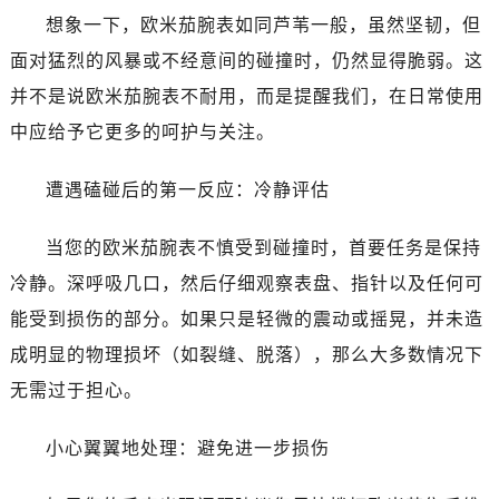
沈阳市沈河区中街路137号亨得利名表服务中心（品牌授权店）1层整层（需提前预约）
想象一下，欧米茄腕表如同芦苇一般，虽然坚韧，但
沈阳市沈河区中街路83号亨得利名表服务中心（品牌授权店）1层整层（需提前预约）
面对猛烈的风暴或不经意间的碰撞时，仍然显得脆弱。这
乌鲁木齐市天山区红山路26号时代广场（CCMALL）C座17层17-B（需提前预约）
并不是说欧米茄腕表不耐用，而是提醒我们，在日常使用
温州市鹿城区锦绣路1067号置信广场10层1015室（需提前预约）
中应给予它更多的呵护与关注。
哈尔滨市道里区友谊西路600号富力中心T2座写字楼29层03室（需提前预约）
大连市中山区人民路15号国际金融大厦7层G室（需提前预约）
遭遇磕碰后的第一反应：冷静评估
佛山市禅城区季华五路57号万科金融中心C座12层1205室（需提前预约）
东莞市东城街道鸿福东路1号民盈国贸中心T1写字楼9层907室（需提前预约）
当您的欧米茄腕表不慎受到碰撞时，首要任务是保持
无锡市梁溪区人民中路139号恒隆广场写字楼1座11层1104室（需提前预约）
冷静。深呼吸几口，然后仔细观察表盘、指针以及任何可
南通市崇川区工农路57号圆融广场写字楼16层1603室（需提前预约）
能受到损伤的部分。如果只是轻微的震动或摇晃，并未造
苏州市苏州工业园区星港街199号苏州中心办公楼C座22层08室（需提前预约）
成明显的物理损坏（如裂缝、脱落），那么大多数情况下
武汉市江汉区解放大道686号世界贸易大厦38层09室（需提前预约）
无需过于担心。
南宁市青秀区金湖路59号地王大厦12楼1224室（需提前预约）
合肥市蜀山区潜山路111号万象城华润大厦B座12楼03室（需提前预约）
小心翼翼地处理：避免进一步损伤
泉州市丰泽区宝洲路729号浦西万达中心写字楼A座7楼709室（需提前预约）
青岛市南区山东路6号华润大厦B座22层04室（需提前预约）