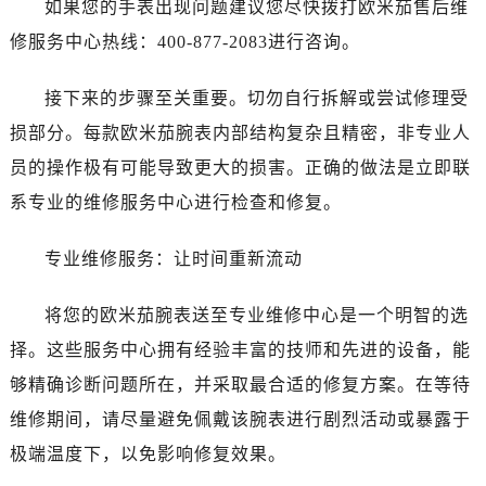
如果您的手表出现问题建议您尽快拨打欧米茄售后维
烟台市芝罘区胜利路139号万达金融中心A座907室（需提前预约）
修服务中心热线：400-877-2083进行咨询。
长春市朝阳区西安大路727号中银大厦A座(旺进大厦)18层09室（需提前预约）
贵阳市南明区都司高架桥路33号亨特国际金融中心14楼14D（需提前预约）
接下来的步骤至关重要。切勿自行拆解或尝试修理受
昆明市盘龙区北京路928号同德昆明广场写字楼10层06室（需提前预约）
损部分。每款欧米茄腕表内部结构复杂且精密，非专业人
石家庄市长安区中山东路39号勒泰中心写字楼B座13层07室（需提前预约）
员的操作极有可能导致更大的损害。正确的做法是立即联
西安市碑林区南关正街88号华侨城长安国际中心E座6楼10室（需提前预约）
海口市龙华区金贸东路5号海口华润大厦B座17层1707室（需提前预约）
系专业的维修服务中心进行检查和修复。
唐山市路南区新华东道100号万达广场写字楼A座10层1002室（需提前预约）
专业维修服务：让时间重新流动
台州市椒江区东海大道1800号腾达中心东1幢20楼2002室（需提前预约）
内蒙古自治区呼和浩特市玉泉区大学西街70号华润万象城写字楼（鄂尔多斯大厦）23层2326室（需提前预约）
将您的欧米茄腕表送至专业维修中心是一个明智的选
甘肃省兰州市七里河区西津西路16号兰州中心写字楼21层2102室（需提前预约）
择。这些服务中心拥有经验丰富的技师和先进的设备，能
重庆市解放碑渝中区民权路28号英利国际金融中心写字楼20层01室（需提前预约）
黑龙江省大庆市萨尔图区会战大街售后服务中心（需提前预约）
够精确诊断问题所在，并采取最合适的修复方案。在等待
黑龙江省鹤岗市向阳区红军路售后服务中心（需提前预约）
维修期间，请尽量避免佩戴该腕表进行剧烈活动或暴露于
黑龙江省黑河市爱辉区中央街售后服务中心（需提前预约）
极端温度下，以免影响修复效果。
黑龙江省鸡西市鸡冠区红军路售后服务中心（需提前预约）