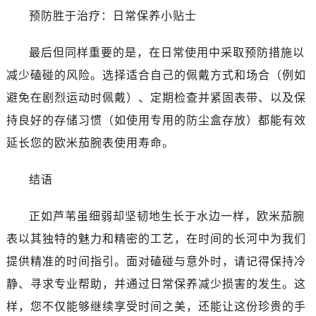
黑龙江省佳木斯市向阳区长安路售后服务中心（需提前预约）
预防胜于治疗：日常保养小贴士
黑龙江省牡丹江市东安区太平路售后服务中心（需提前预约）
黑龙江省七台河市桃山区大同街售后服务中心（需提前预约）
最后但同样重要的是，在日常使用中采取预防措施以
黑龙江省齐齐哈尔市龙沙区龙华路售后服务中心（需提前预约）
减少磕碰的风险。选择适合自己的佩戴方式和场合（例如
黑龙江省双鸭山市尖山区新兴大街售后服务中心（需提前预约）
避免在剧烈运动时佩戴）、定期检查并紧固表带、以及保
黑龙江省绥化市北林区新华街与康庄路交叉口售后服务中心（需提前预约）
持良好的存储习惯（如使用专用的防尘盒存放）都能有效
黑龙江省伊春市伊美区通河路售后服务中心（需提前预约）
延长您的欧米茄腕表使用寿命。
吉林省白城市洮北区明仁南街售后服务中心（需提前预约）
吉林省白山市浑江区浑江大街售后服务中心（需提前预约）
结语
吉林省吉林市船营区河南街售后服务中心（需提前预约）
吉林省辽源市龙山区人民大街售后服务中心（需提前预约）
正如芦苇虽细弱却坚韧地生长于水边一样，欧米茄腕
吉林省梅河口市新华街道梅河大街售后服务中心（需提前预约）
表以其独特的魅力和精密的工艺，在时间的长河中为我们
吉林省四平市铁东区紫气大路与南九经街交汇处售后服务中心（需提前预约）
提供精准的时间指引。面对磕碰与意外时，请记得保持冷
吉林省松原市宁江区五环大街售后服务中心（需提前预约）
静、寻求专业帮助，并通过日常保养减少损害的发生。这
吉林省通化市东昌区环通乡江南大街售后服务中心（需提前预约）
样，您不仅能够继续享受时间之美，还能让这份珍贵的手
吉林省延边市延吉市解放路售后服务中心（需提前预约）