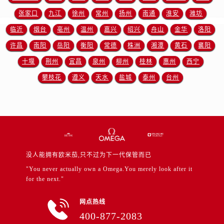
江西省宜春市袁州区中山中路售后服务中心（需提前预约）
张家口
九江
徐州
常州
扬州
南通
淮安
潍坊
江西省鹰潭市月湖区胜利东路售后服务中心（需提前预约）
临沂
烟台
亳州
温州
嘉兴
绍兴
舟山
金华
洛阳
山东省德州市德城区东风中路售后服务中心（需提前预约）
许昌
南阳
岳阳
衡阳
常德
株洲
湘潭
黄石
襄阳
山东省东营市东营区济南路售后服务中心（需提前预约）
十堰
荆州
宜昌
泉州
柳州
桂林
惠州
西宁
山东省济南市历下区经十路11111号华润中心写字楼（万象城）15层1508室售后服务中心（需提前预约）
攀枝花
遵义
天水
盐城
泰州
台州
山东省济宁市任城区太白楼路售后服务中心（需提前预约）
山东省莱芜市文化南路8号银座商城名表维修一楼名表维修售后服务中心（需提前预约）
山东省临沂市兰山区解放路售后服务中心（需提前预约）
山东省日照市东港区烟台路售后服务中心（需提前预约）
山东省泰安市泰山区财源街道泰山大街售后服务中心（需提前预约）
山东省威海市环翠区新威海路89号振华商厦一楼名表维修售后服务中心（需提前预约）
没人能拥有欧米茄,只不过为下一代保管而已
山东省潍坊市奎文区东风东街售后服务中心（需提前预约）
"You never actually own a Omega.You merely look after it
山东省枣庄市滕州市北辛路与善国路交叉口售后服务中心（需提前预约）
for the next."
山东省淄博市张店区金晶大道售后服务中心（需提前预约）
网点热线
上海市黄浦区南京东路299号宏伊国际广场写字楼8层806室售后服务中心（需提前预约）
400-877-2083
上海市徐汇区虹桥路3号港汇中心2座37层3705室售后服务中心（需提前预约）