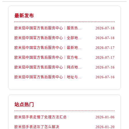
山西省吕梁市离石区永宁中路与建设街交叉口售后服务中心（需提前预约）
山西省朔州市朔城区怡西路与鄯阳西街交汇处售后服务中心（需提前预约）
最新发布
山西省忻州市忻府区和平东街与七一南路交叉口售后服务中心（需提前预约）
欧米茄中国官方售后服务中心｜服务热线及详细地址权威信息公告（2026年7月最新）
2026-07-18
山西省阳泉市郊区平阳东街与新城大道交叉口售后服务中心（需提前预约）
山西省运城市盐湖区河东街售后服务中心（需提前预约）
欧米茄中国官方售后服务中心｜全部地址与售后电话权威信息声明（2026年7月最新）
2026-07-18
山西省长治市潞州区英雄中路售后服务中心（需提前预约）
欧米茄中国官方售后服务中心｜最新地址及官方服务热线权威信息公告（2026年7月最新）
2026-07-17
山西省太原市迎泽区迎泽街道解放路15号亨得利名表维修授权店3楼售后服务中心（需提前预约）
欧米茄中国官方售后服务中心｜官方电话和维修地址权威信息公告（2026年7月最新）
2026-07-17
天津市和平区赤峰道136号天津国际金融中心26层2603室售后服务中心（需提前预约）
欧米茄中国官方售后服务中心｜网点地址和官方热线权威信息通知（2026年7月最新）
2026-07-16
安徽省安庆市迎江区人民路售后服务中心（需提前预约）
欧米茄中国官方售后服务中心｜地址与24小时服务电话权威信息公告（2026年7月最新）
2026-07-16
安徽省蚌埠市蚌山区淮河路售后服务中心（需提前预约）
安徽省亳州市谯城区魏武大道售后服务中心（需提前预约）
安徽省池州市贵池区长江路售后服务中心（需提前预约）
安徽省滁州市琅琊区南谯北路售后服务中心（需提前预约）
站点热门
安徽省阜阳市颍州区颍州北路售后服务中心（需提前预约）
欧米茄手表走慢了处理方法汇总
2026-01-06
安徽省淮北市相山区淮海路售后服务中心（需提前预约）
安徽省淮南市田家庵区国庆中路售后服务中心（需提前预约）
欧米茄手表进灰了怎么解决
2026-01-20