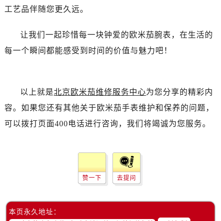
辽宁省鞍山市铁东区站前街售后服务中心（需提前预约）
工艺品伴随您更久远。
辽宁省本溪市平山区胜利路售后服务中心（需提前预约）
让我们一起珍惜每一块钟爱的欧米茄腕表，在生活的
辽宁省朝阳市双塔区新华路售后服务中心（需提前预约）
辽宁省丹东市振兴区七经街售后服务中心（需提前预约）
每一个瞬间都能感受到时间的价值与魅力吧！
辽宁省抚顺市新抚区东一路售后服务中心（需提前预约）
辽宁省阜新市海州区解放大街售后服务中心（需提前预约）
辽宁省葫芦岛市连山区中央路售后服务中心（需提前预约）
以上就是
北京欧米茄维修服务中心
为您分享的精彩内
辽宁省锦州市古塔区中央大街售后服务中心（需提前预约）
容。如果您还有其他关于欧米茄手表维护和保养的问题，
辽宁省辽阳市白塔区新运大街售后服务中心（需提前预约）
可以拨打页面400电话进行咨询，我们将竭诚为您服务。
辽宁省盘锦市兴隆台区石油大街售后服务中心（需提前预约）
辽宁省铁岭市银州区南马路售后服务中心（需提前预约）
辽宁省营口市站前区市府路与渤海大街交叉口售后服务中心（需提前预约）
辽宁省沈阳市沈河区中街路137号亨得利名表维修授权店1楼售后服务中心（需提前预约）
赞一下
去提问
辽宁省沈阳市沈河区中街路83号亨得利名表维修授权店1楼售后服务中心（需提前预约）
北京市朝阳区建国门外大街甲6号华熙国际中心D座11层1102室售后服务中心（需提前预约）
本页永久地址：
北京市东城区东长安街1号王府井东方广场W3座6层602室售后服务中心（需提前预约）