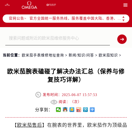

2026年7月全国官方售后客户服务热线：
官方全国统一服务热线，服务覆盖中国大陆、香港、澳门、台湾全部区域（非大陆需加拨“+86”）
▲
官网公告>
▼
2026年7月售后服务中心最新网点地址：
北京市东城区东长安街1号东方广场写字楼W3座6层602室（需提前预约）
北京市朝阳区建国门外大街甲6号华熙国际中心写字楼D座11层1102室（需提前预约）
天津市和平区赤峰道136号天津国际金融中心写字楼26层2603室（需提前预约）
上海市徐汇区虹桥路3号港汇中心写字楼2座37层3705室（需提前预约）
当前位置：
欧米茄手表维修地址查询
>
新闻/知识/问答
>
欧米茄知识
>
上海市黄浦区南京东路299号宏伊国际广场写字楼8层806室（需提前预约）
欧米茄腕表磕碰了解决办法汇总（保养与修
南京市秦淮区中山南路1号（新街口）南京中心写字楼22层C1-1室（需提前预约）
复技巧详解）
常州市新北区龙锦路1590号现代传媒中心写字楼5号楼10层1008室（需提前预约）
徐州市鼓楼区淮海东路29号苏宁广场IFC国际金融中心写字楼35层3508室（需提前预约）
发布时间：2025-06-07 15:57:53
扬州市邗江区国展路29号星耀天地写字楼1号楼18层1803室（需提前预约）
阅读：（
次）
盐城市盐都区世纪大道5号盐城金融城写字楼1号楼16层1604室（需提前预约）
分享到：
泰州市海陵区永定东路399号置地商务中心东塔写字楼（华润万象城）17层1706室（需提前预约）
宁波市江北区大闸南路500号来福士广场办公楼20层2009室（需提前预约）
【
欧米茄售后
】在腕表的世界里，欧米茄作为顶级品
杭州市上城区钱江路1366号华润大厦写字楼A座5层503-5室（需提前预约）