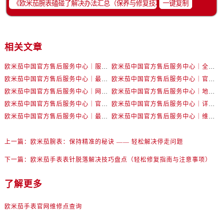
一键复制
河北省保定市竞秀区朝阳北大街北国先天下售后服务中心（需提前预约）
内蒙古自治区阿拉善盟市左旗土尔扈特大街售后服务中心（需提前预约）
内蒙古自治区巴彦淖尔市临河区新华街售后服务中心（需提前预约）
相关文章
内蒙古自治区包头市青山区幸福路甲3号王府井百货名表维修售后服务中心（需提前预约）
内蒙古自治区赤峰市红山区哈达街售后服务中心（需提前预约）
欧米茄中国官方售后服务中心｜服务热线及详细地址权威信息公告（2026年7月最新）
欧米茄中国官方售后服务中心｜全部地址与售后电话权威信息声明（2026年7月最新）
内蒙古自治区鄂尔多斯市东胜区伊金霍洛街售后服务中心（需提前预约）
欧米茄中国官方售后服务中心｜最新地址及官方服务热线权威信息公告（2026年7月最新）
欧米茄中国官方售后服务中心｜官方电话和维修地址权威信息公告（2026年7月最新）
欧米茄中国官方售后服务中心｜网点地址和官方热线权威信息通知（2026年7月最新）
欧米茄中国官方售后服务中心｜地址与24小时服务电话权威信息公告（2026年7月最新）
内蒙古自治区呼伦贝尔市海拉尔区中央街售后服务中心（需提前预约）
欧米茄中国官方售后服务中心｜官方地址与售后电话权威信息公告（2026年7月最新）
欧米茄中国官方售后服务中心｜详细地址与官方电话权威信息通告（2026年7月最新）
内蒙古自治区通辽市科尔沁区明仁大街售后服务中心（需提前预约）
欧米茄中国官方售后服务中心｜最新热线电话与地址权威信息公告（2026年7月最新）
欧米茄中国官方售后服务中心｜维修地址与售后服务电话权威信息声明（2026年7月最新）
内蒙古自治区乌海市海勃湾区人民南路售后服务中心（需提前预约）
内蒙古自治区乌兰察布市集宁区恩和大街售后服务中心（需提前预约）
上一篇：
欧米茄腕表：保持精准的秘诀 —— 轻松解决停走问题
内蒙古自治区锡林郭勒盟市锡林浩特市光明街与额尔敦路交叉口售后服务中心（需提前预约）
下一篇：
欧米茄手表表针脱落解决技巧盘点（轻松修复指南与注意事项）
内蒙古自治区兴安盟市乌兰浩特市兴安大街售后服务中心（需提前预约）
山西省大同市平城区迎宾街售后服务中心（需提前预约）
了解更多
山西省晋城市城区黄华街售后服务中心（需提前预约）
山西省晋中市榆次区顺城街售后服务中心（需提前预约）
欧米茄手表官网维修点查询
山西省临汾市尧都区解放路售后服务中心（需提前预约）