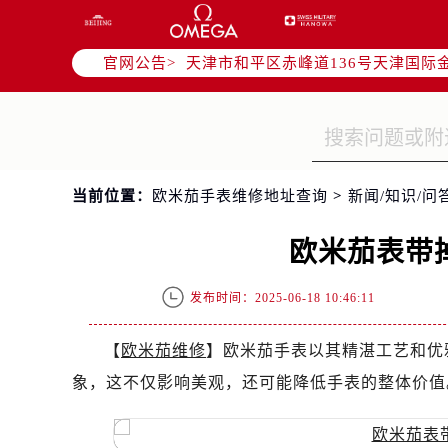
北京市东城区东长安街1号东方广场写
北京市朝阳区建国门外大街甲6号华熙
官网公告>
天津市和平区赤峰道136号天津国际金
上海市徐汇区虹桥路3号港汇中心写字楼
上海市黄浦区南京东路299号宏伊国
南京市秦淮区中山南路1号（新街口）
常州市新北区龙锦路1590号现代传媒
当前位置：
欧米茄手表维修地址查询
>
新闻/知识/问
徐州市鼓楼区淮海东路29号苏宁广场I
扬州市邗江区国展路29号星耀天地写字
欧米茄表带
盐城市盐都区世纪大道5号盐城金融城写
泰州市海陵区永定东路399号置地商
发布时间：2025-06-18 10:46:11
宁波市江北区大闸南路500号来福士广
杭州市上城区钱江路1366号华润大厦
【
欧米茄维修
】欧米茄手表以其精湛工艺和优
金华市金东区东市南街777号金华万达
象，这不仅影响美观，还可能降低手表的整体价值
绍兴市越城区胜利东路379号世茂天
嘉兴市南湖区广益路705号嘉兴世界贸