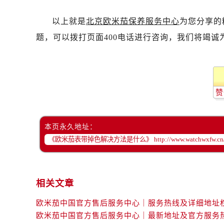
温州市鹿城区锦绣路1067号置信广场
哈尔滨市道里区友谊西路600号富力中
以上就是
北京欧米茄保养服务中心
为您分享的
大连市中山区人民路15号国际金融大
题，可以拨打页面400电话进行咨询，我们将竭诚
佛山市禅城区季华五路57号万科金融中
东莞市东城街道鸿福东路1号民盈国贸
无锡市梁溪区人民中路139号恒隆广场
南通市崇川区工农路57号圆融广场写字
赞
苏州市苏州工业园区星港街199号苏州
武汉市江汉区解放大道686号世界贸易
本页永久地址：
南宁市青秀区金湖路59号地王大厦12
合肥市蜀山区潜山路111号万象城华润
泉州市丰泽区宝洲路729号浦西万达中
青岛市南区山东路6号华润大厦B座2
相关文章
烟台市芝罘区胜利路139号万达金融中
长春市朝阳区西安大路727号中银大厦
贵阳市南明区都司高架桥路33号亨特