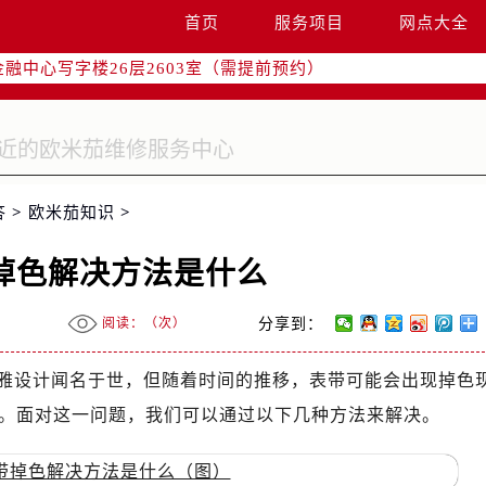
字楼W3座6层602室（需提前预约）
首页
服务项目
网点大全
国际中心写字楼D座11层1102室（需提前预约）
融中心写字楼26层2603室（需提前预约）
2座37层3705室（需提前预约）
际广场写字楼8层806室（需提前预约）
南京中心写字楼22层C1-1室（需提前预约）
中心写字楼5号楼10层1008室（需提前预约）
答
>
欧米茄知识
>
FC国际金融中心写字楼35层3508室（需提前预约）
楼1号楼18层1803室（需提前预约）
掉色解决方法是什么
字楼1号楼16层1604室（需提前预约）
务中心东塔写字楼（华润万象城）17层1706室（需提前预约）
阅读：（
次）
分享到：
场办公楼20层2009室（需提前预约）
写字楼A座5层503-5室（需提前预约）
雅设计闻名于世，但随着时间的推移，表带可能会出现掉色
广场写字楼4号楼22层2209室（需提前预约）
。面对这一问题，我们可以通过以下几种方法来解决。
际中心写字楼8层805室（需提前预约）
易中心写字楼A座13层1304室（需提前预约）