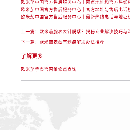
昆明市盘龙区北京路928号同德昆明
石家庄市长安区中山东路39号勒泰中
西安市碑林区南关正街88号华侨城长
海口市龙华区金贸东路5号海口华润大厦
上一篇：
欧米茄腕表表针脱落？揭秘专业解决技巧与
唐山市路南区新华东道100号万达广场
下一篇：
欧米茄表蒙有划痕解决办法推荐
台州市椒江区东海大道1800号腾达中
内蒙古自治区呼和浩特市玉泉区大学西
了解更多
甘肃省兰州市七里河区西津西路16号兰
重庆市解放碑渝中区民权路28号英利
欧米茄手表官网维修点查询
黑龙江省大庆市萨尔图区会战大街售
黑龙江省鹤岗市向阳区红军路售后服
黑龙江省黑河市爱辉区中央街售后服
黑龙江省鸡西市鸡冠区红军路售后服
黑龙江省佳木斯市向阳区长安路售后
黑龙江省牡丹江市东安区太平路售后
黑龙江省七台河市桃山区大同街售后