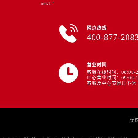
辽宁省丹东市振兴区七经街售后服务
next."
辽宁省抚顺市新抚区东一路售后服务
辽宁省阜新市海州区解放大街售后服
网点热线
辽宁省葫芦岛市连山区中央路售后服
400-877-208
辽宁省锦州市古塔区中央大街售后服
辽宁省辽阳市白塔区新运大街售后服
辽宁省盘锦市兴隆台区石油大街售后
辽宁省铁岭市银州区南马路售后服务
营业时间
辽宁省营口市站前区市府路与渤海大
客服在线时间：08:00-2
中心营业时间：09:00-1
辽宁省沈阳市沈河区中街路137号亨
客服及中心节假日不休
辽宁省沈阳市沈河区中街路83号亨
北京市朝阳区建国门外大街甲6号华熙
北京市东城区东长安街1号王府井东方
河北省保定市竞秀区朝阳北大街北国
版
内蒙古自治区阿拉善盟市左旗土尔扈
内蒙古自治区巴彦淖尔市临河区新华