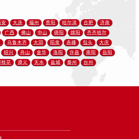
西安
大连
福州
贵阳
哈尔滨
合肥
济南
广西
佛山
中山
德阳
绵阳
齐齐哈尔
川
乌鲁木齐
大同
阳泉
赤峰
包头
大庆
绍兴
舟山
金华
洛阳
许昌
南阳
岳阳
攀枝花
遵义
天水
盐城
泰州
台州
线