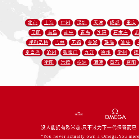
黑龙江省齐齐哈尔市龙沙区龙华路售
黑龙江省双鸭山市尖山区新兴大街售
黑龙江省绥化市北林区新华街与康庄
北京
上海
广州
深圳
天津
成都
重庆
黑龙江省伊春市伊美区通河路售后服
昆明
南昌
南宁
青岛
沈阳
石家庄
吉林省白城市洮北区明仁南街售后服
呼和浩特
吉林
无锡
芜湖
珠海
汕头
吉林省白山市浑江区浑江大街售后服
秦皇岛
沧州
张家口
九江
徐州
常州
扬
吉林省吉林市船营区河南街售后服务
衡阳
常德
株洲
湘潭
黄石
襄阳
吉林省辽源市龙山区人民大街售后服
吉林省梅河口市新华街道梅河大街售
吉林省四平市铁东区紫气大路与南九
吉林省松原市宁江区五环大街售后服
吉林省通化市东昌区环通乡江南大街
吉林省延边市延吉市解放路售后服务
辽宁省鞍山市铁东区站前街售后服务
辽宁省本溪市平山区胜利路售后服务
没人能拥有欧米茄,只不过为下一代保管而已
辽宁省朝阳市双塔区新华路售后服务
"You never actually own a Omega.You merely