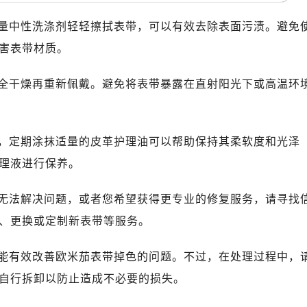
绿地双子塔（中央广场）A1座办公楼14层07室（需提前预约）
心写字楼（万象城）15层1508室（需提前预约）
量中性洗涤剂轻轻擦拭表带，可以有效去除表面污渍。避免
际中心写字楼A塔7层704室（需提前预约）
害表带材质。
世界贸易中心大厦南塔写字楼15层07室（需提前预约）
厦写字楼17层1701室（需提前预约）
全干燥再重新佩戴。避免将表带暴露在直射阳光下或高温环
厦写字楼1座30层05室（需提前预约）
字楼B座11层1104室（需提前预约）
写字楼15层03室（需提前预约）
，定期涂抹适量的皮革护理油可以帮助保持其柔软度和光泽
心写字楼24层2406B室（需提前预约）
理液进行保养。
代广场写字楼9层902室（需提前预约）
号世茂环球金融中心写字楼（芙蓉广场）10层13室（需提前预约
无法解决问题，或者您希望获得更专业的修复服务，请寻找
楼29层2905室（需提前预约）
、更换或定制新表带等服务。
表服务中心（品牌授权店）3层整层（需提前预约）
表服务中心（品牌授权店）1层整层（需提前预约）
能有效改善欧米茄表带掉色的问题。不过，在处理过程中，
表服务中心（品牌授权店）1层整层（需提前预约）
自行拆卸以防止造成不必要的损失。
（CCMALL）C座17层17-B（需提前预约）