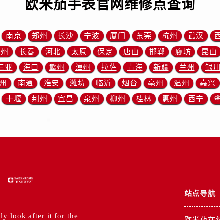
欧米茄手表官网维修点查询
后服务中心（需提前预约）
后服务中心（需提前预约）
路交叉口售后服务中心（需提前预约）
南京
郑州
长沙
宁波
厦门
东莞
杭州
武汉
务中心（需提前预约）
苏州
长春
河北
太原
保定
唐山
邯郸
廊坊
昆山
务中心（需提前预约）
三亚
海口
赣州
漳州
拉萨
青海
新疆
兰州
银
务中心（需提前预约）
州
南通
淮安
潍坊
临沂
烟台
亳州
温州
嘉兴
中心（需提前预约）
十堰
荆州
宜昌
泉州
柳州
桂林
惠州
西宁
务中心（需提前预约）
后服务中心（需提前预约）
经街交汇处售后服务中心（需提前预约）
务中心（需提前预约）
售后服务中心（需提前预约）
中心（需提前预约）
中心（需提前预约）
站点导航
中心（需提前预约）
中心（需提前预约）
 look after it for the
欧米茄在