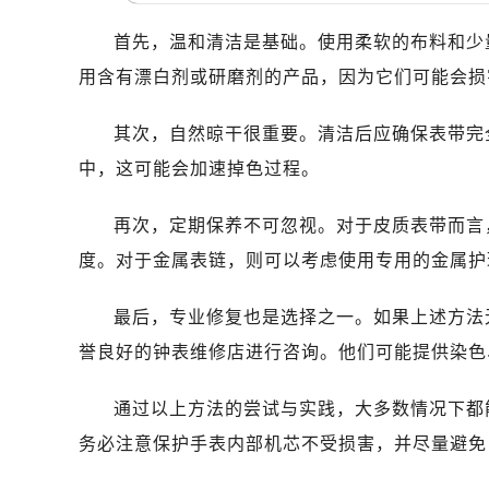
南昌市红谷滩新区红谷中大道998号
济南市历下区经十路11111号华润中
首先，温和清洁是基础。使用柔软的布料和少
广州市天河区天河路230号万菱汇国
用含有漂白剂或研磨剂的产品，因为它们可能会损
广州市越秀区环市东路371-375号
深圳市罗湖区深南东路5001号华润大
其次，自然晾干很重要。清洁后应确保表带完
惠州市惠城区江北文昌一路7号华贸大
中，这可能会加速掉色过程。
厦门市思明区湖滨东路95号华润大厦写
福州市鼓楼区五四路128-1号恒力城
再次，定期保养不可忽视。对于皮质表带而言
成都市锦江区人民东路6号SAC东原中
度。对于金属表链，则可以考虑使用专用的金属护
重庆市江北区观音桥步行街2号融恒时
长沙市芙蓉区定王台街道建湘路393
最后，专业修复也是选择之一。如果上述方法
郑州市二七区铭功路10号华润大厦写字
誉良好的钟表维修店进行咨询。他们可能提供染色
太原市迎泽区解放路15号亨得利名
沈阳市沈河区中街路137号亨得利名
通过以上方法的尝试与实践，大多数情况下都
沈阳市沈河区中街路83号亨得利名
务必注意保护手表内部机芯不受损害，并尽量避免
乌鲁木齐市天山区红山路26号时代广场