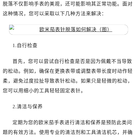
南昌市红谷滩新区红谷中大道998号绿地双子塔（中央广场）A1座办公楼14层07室（需提前预约）
脱落不仅影响手表的美观，还可能影响其正常功能。面对
济南市历下区经十路11111号华润中心写字楼（万象城）15层1508室（需提前预约）
这种情况，您可以采取以下几种方法来解决：
广州市天河区天河路230号万菱汇国际中心写字楼A塔7层704室（需提前预约）
广州市越秀区环市东路371-375号世界贸易中心大厦南塔写字楼15层07室（需提前预约）
深圳市罗湖区深南东路5001号华润大厦写字楼17层1701室（需提前预约）
1.自行检查
惠州市惠城区江北文昌一路7号华贸大厦写字楼1座30层05室（需提前预约）
厦门市思明区湖滨东路95号华润大厦写字楼B座11层1104室（需提前预约）
首先，您可以尝试自行检查是否是因为佩戴不当导致
福州市鼓楼区五四路128-1号恒力城写字楼15层03室（需提前预约）
的松动。例如，确保在更换表带或调整表带长度时动作轻
成都市锦江区人民东路6号SAC东原中心写字楼24层2406B室（需提前预约）
重庆市江北区观音桥步行街2号融恒时代广场写字楼9层902室（需提前预约）
柔，避免过度拉扯导致表针松动。如果只是轻微的松动，
长沙市芙蓉区定王台街道建湘路393号世茂环球金融中心写字楼（芙蓉广场）10层13室（需提前预约）
您可以用细小的工具轻轻固定表针。
郑州市二七区铭功路10号华润大厦写字楼29层2905室（需提前预约）
太原市迎泽区解放路15号亨得利名表服务中心（品牌授权店）3层整层（需提前预约）
2.清洁与保养
沈阳市沈河区中街路137号亨得利名表服务中心（品牌授权店）1层整层（需提前预约）
定期为您的欧米茄手表进行清洁和保养是预防此类问
沈阳市沈河区中街路83号亨得利名表服务中心（品牌授权店）1层整层（需提前预约）
乌鲁木齐市天山区红山路26号时代广场（CCMALL）C座17层17-B（需提前预约）
题的有效方法。使用专业的清洁剂和工具清洁机芯，并确