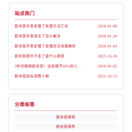
内蒙古自治区包头市青山区幸福路甲3号王府井百货名表维修售后服务中心（需提前预约）
内蒙古自治区赤峰市红山区哈达街售后服务中心（需提前预约）
站点热门
内蒙古自治区鄂尔多斯市东胜区伊金霍洛街售后服务中心（需提前预约）
欧米茄手表走慢了处理方法汇总
2026-01-06
内蒙古自治区呼伦贝尔市海拉尔区中央街售后服务中心（需提前预约）
内蒙古自治区通辽市科尔沁区明仁大街售后服务中心（需提前预约）
欧米茄手表进灰了怎么解决
2026-01-20
内蒙古自治区乌海市海勃湾区人民南路售后服务中心（需提前预约）
欧米茄手表走慢了处理办法深度解析
2026-01-04
内蒙古自治区乌兰察布市集宁区恩和大街售后服务中心（需提前预约）
欧米茄表针不走了是什么原因
2025-10-30
内蒙古自治区锡林郭勒盟市锡林浩特市光明街与额尔敦路交叉口售后服务中心（需提前预约）
3秒识破假欧米茄！这些细节90%的人都忽略了
2026-05-05
内蒙古自治区兴安盟市乌兰浩特市兴安大街售后服务中心（需提前预约）
欧米茄目标消费人群
2025-10-13
山西省大同市平城区迎宾街售后服务中心（需提前预约）
山西省晋城市城区黄华街售后服务中心（需提前预约）
山西省晋中市榆次区顺城街售后服务中心（需提前预约）
山西省临汾市尧都区解放路售后服务中心（需提前预约）
分类标签
山西省吕梁市离石区永宁中路与建设街交叉口售后服务中心（需提前预约）
欧米茄维修
山西省朔州市朔城区怡西路与鄯阳西街交汇处售后服务中心（需提前预约）
山西省忻州市忻府区和平东街与七一南路交叉口售后服务中心（需提前预约）
欧米茄保养