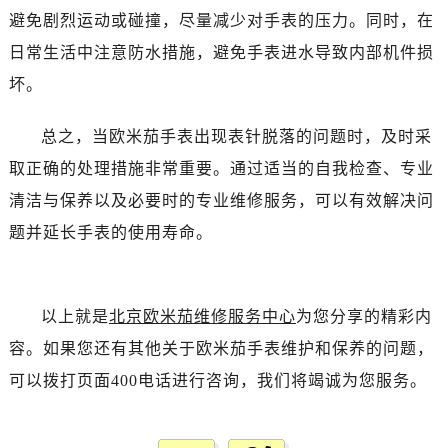
昆明市盘龙区北京路928号同德昆明广场写字楼10层06室（需提前预约）
避免剧烈运动或碰撞，尽量减少对手表的压力。同时，在
石家庄市长安区中山东路39号勒泰中心写字楼B座13层07室（需提前预约）
日常生活中注意防水措施，避免手表进水导致内部机件损
西安市碑林区南关正街88号华侨城长安国际中心E座6楼10室（需提前预约）
坏。
海口市龙华区金贸东路5号海口华润大厦B座17层1707室（需提前预约）
唐山市路南区新华东道100号万达广场写字楼A座10层1002室（需提前预约）
总之，当欧米茄手表出现表针脱落的问题时，及时采
台州市椒江区东海大道1800号腾达中心东1幢20楼2002室（需提前预约）
取正确的处理措施非常重要。通过适当的自我检查、专业
内蒙古自治区呼和浩特市玉泉区大学西街70号华润万象城写字楼（鄂尔多斯大厦）23层2326室（需提前预约）
清洁与保养以及必要时的专业维修服务，可以有效解决问
甘肃省兰州市七里河区西津西路16号兰州中心写字楼21层2102室（需提前预约）
题并延长手表的使用寿命。
重庆市解放碑渝中区民权路28号英利国际金融中心写字楼20层01室（需提前预约）
黑龙江省大庆市萨尔图区会战大街售后服务中心（需提前预约）
黑龙江省鹤岗市向阳区红军路售后服务中心（需提前预约）
以上就是
北京欧米茄维修服务中心
为您分享的精彩内
黑龙江省黑河市爱辉区中央街售后服务中心（需提前预约）
黑龙江省鸡西市鸡冠区红军路售后服务中心（需提前预约）
容。如果您还有其他关于欧米茄手表维护和保养的问题，
黑龙江省佳木斯市向阳区长安路售后服务中心（需提前预约）
可以拨打页面400电话进行咨询，我们将竭诚为您服务。
黑龙江省牡丹江市东安区太平路售后服务中心（需提前预约）
黑龙江省七台河市桃山区大同街售后服务中心（需提前预约）