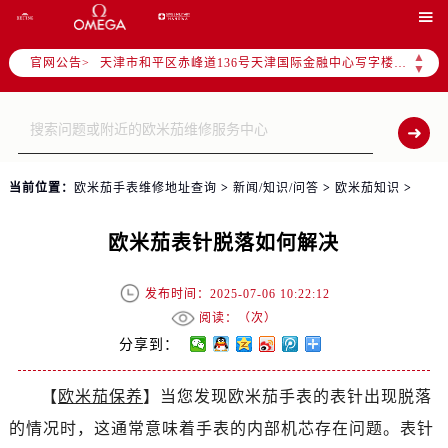
北京市东城区东长安街1号东方广场写字楼W3座6层602室（需提前预约）

北京市朝阳区建国门外大街甲6号华熙国际中心写字楼D座11层1102室（需提前预约）
▲
官网公告>
天津市和平区赤峰道136号天津国际金融中心写字楼26层2603室（需提前预约）
▼
上海市徐汇区虹桥路3号港汇中心写字楼2座37层3705室（需提前预约）
上海市黄浦区南京东路299号宏伊国际广场写字楼8层806室（需提前预约）
南京市秦淮区中山南路1号（新街口）南京中心写字楼22层C1-1室（需提前预约）
常州市新北区龙锦路1590号现代传媒中心写字楼5号楼10层1008室（需提前预约）
当前位置：
欧米茄手表维修地址查询
>
新闻/知识/问答
>
欧米茄知识
>
徐州市鼓楼区淮海东路29号苏宁广场IFC国际金融中心写字楼35层3508室（需提前预约）
扬州市邗江区国展路29号星耀天地写字楼1号楼18层1803室（需提前预约）
欧米茄表针脱落如何解决
盐城市盐都区世纪大道5号盐城金融城写字楼1号楼16层1604室（需提前预约）
泰州市海陵区永定东路399号置地商务中心东塔写字楼（华润万象城）17层1706室（需提前预约）
发布时间：2025-07-06 10:22:12
宁波市江北区大闸南路500号来福士广场办公楼20层2009室（需提前预约）
阅读：（
次）
杭州市上城区钱江路1366号华润大厦写字楼A座5层503-5室（需提前预约）
分享到：
金华市金东区东市南街777号金华万达广场写字楼4号楼22层2209室（需提前预约）
【
欧米茄保养
】当您发现欧米茄手表的表针出现脱落
绍兴市越城区胜利东路379号世茂天际中心写字楼8层805室（需提前预约）
的情况时，这通常意味着手表的内部机芯存在问题。表针
嘉兴市南湖区广益路705号嘉兴世界贸易中心写字楼A座13层1304室（需提前预约）