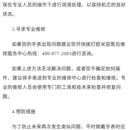
温州市鹿城区锦绣路1067号置信广场10层1015室（需提前预约）
保在专业人员的操作下进行润滑处理，以保持机芯的良好
哈尔滨市道里区友谊西路600号富力中心T2座写字楼29层03室（需提前预约）
状态。
大连市中山区人民路15号国际金融大厦7层G室（需提前预约）
佛山市禅城区季华五路57号万科金融中心C座12层1205室（需提前预约）
3.寻求专业维修
东莞市东城街道鸿福东路1号民盈国贸中心T1写字楼9层907室（需提前预约）
无锡市梁溪区人民中路139号恒隆广场写字楼1座11层1104室（需提前预约）
如果您的手表出现问题建议您尽快拨打欧米茄售后维
南通市崇川区工农路57号圆融广场写字楼16层1603室（需提前预约）
修服务中心热线：400-877-2083进行咨询。
苏州市苏州工业园区星港街199号苏州中心办公楼C座22层08室（需提前预约）
武汉市江汉区解放大道686号世界贸易大厦38层09室（需提前预约）
如果上述方法无法解决问题，或者您不确定如何操
南宁市青秀区金湖路59号地王大厦12楼1224室（需提前预约）
作，建议将手表送到专业的维修中心进行检查和维修。专
合肥市蜀山区潜山路111号万象城华润大厦B座12楼03室（需提前预约）
业的维修人员会使用专门的工具和技术来检查并修复问
泉州市丰泽区宝洲路729号浦西万达中心写字楼A座7楼709室（需提前预约）
题。
青岛市南区山东路6号华润大厦B座22层04室（需提前预约）
烟台市芝罘区胜利路139号万达金融中心A座907室（需提前预约）
4.预防措施
长春市朝阳区西安大路727号中银大厦A座(旺进大厦)18层09室（需提前预约）
贵阳市南明区都司高架桥路33号亨特国际金融中心14楼14D（需提前预约）
为了防止未来再次发生类似问题，平时佩戴手表时应