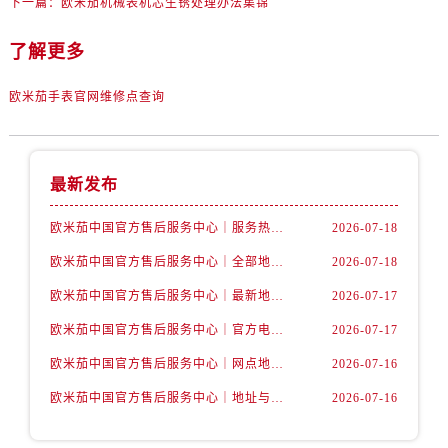
下一篇：
欧米茄机械表机芯生锈处理办法集锦
辽宁省丹东市振兴区七经街售后服务中心（需提前预约）
辽宁省抚顺市新抚区东一路售后服务中心（需提前预约）
了解更多
辽宁省阜新市海州区解放大街售后服务中心（需提前预约）
辽宁省葫芦岛市连山区中央路售后服务中心（需提前预约）
欧米茄手表官网维修点查询
辽宁省锦州市古塔区中央大街售后服务中心（需提前预约）
辽宁省辽阳市白塔区新运大街售后服务中心（需提前预约）
辽宁省盘锦市兴隆台区石油大街售后服务中心（需提前预约）
最新发布
辽宁省铁岭市银州区南马路售后服务中心（需提前预约）
欧米茄中国官方售后服务中心｜服务热线及详细地址权威信息公告（2026年7月最新）
2026-07-18
辽宁省营口市站前区市府路与渤海大街交叉口售后服务中心（需提前预约）
辽宁省沈阳市沈河区中街路137号亨得利名表维修授权店1楼售后服务中心（需提前预约）
欧米茄中国官方售后服务中心｜全部地址与售后电话权威信息声明（2026年7月最新）
2026-07-18
辽宁省沈阳市沈河区中街路83号亨得利名表维修授权店1楼售后服务中心（需提前预约）
欧米茄中国官方售后服务中心｜最新地址及官方服务热线权威信息公告（2026年7月最新）
2026-07-17
北京市朝阳区建国门外大街甲6号华熙国际中心D座11层1102室售后服务中心（需提前预约）
欧米茄中国官方售后服务中心｜官方电话和维修地址权威信息公告（2026年7月最新）
2026-07-17
北京市东城区东长安街1号王府井东方广场W3座6层602室售后服务中心（需提前预约）
欧米茄中国官方售后服务中心｜网点地址和官方热线权威信息通知（2026年7月最新）
2026-07-16
河北省保定市竞秀区朝阳北大街北国先天下售后服务中心（需提前预约）
欧米茄中国官方售后服务中心｜地址与24小时服务电话权威信息公告（2026年7月最新）
2026-07-16
内蒙古自治区阿拉善盟市左旗土尔扈特大街售后服务中心（需提前预约）
内蒙古自治区巴彦淖尔市临河区新华街售后服务中心（需提前预约）