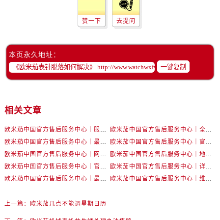
黑龙江省齐齐哈尔市龙沙区龙华路售后服务中心（需提前预约）
黑龙江省双鸭山市尖山区新兴大街售后服务中心（需提前预约）
赞一下
去提问
黑龙江省绥化市北林区新华街与康庄路交叉口售后服务中心（需提前预约）
黑龙江省伊春市伊美区通河路售后服务中心（需提前预约）
本页永久地址：
吉林省白城市洮北区明仁南街售后服务中心（需提前预约）
一键复制
吉林省白山市浑江区浑江大街售后服务中心（需提前预约）
吉林省吉林市船营区河南街售后服务中心（需提前预约）
吉林省辽源市龙山区人民大街售后服务中心（需提前预约）
相关文章
吉林省梅河口市新华街道梅河大街售后服务中心（需提前预约）
吉林省四平市铁东区紫气大路与南九经街交汇处售后服务中心（需提前预约）
欧米茄中国官方售后服务中心｜服务热线及详细地址权威信息公告（2026年7月最新）
欧米茄中国官方售后服务中心｜全部地址与售后电话权威信息声明（2026年7月最新）
吉林省松原市宁江区五环大街售后服务中心（需提前预约）
欧米茄中国官方售后服务中心｜最新地址及官方服务热线权威信息公告（2026年7月最新）
欧米茄中国官方售后服务中心｜官方电话和维修地址权威信息公告（2026年7月最新）
欧米茄中国官方售后服务中心｜网点地址和官方热线权威信息通知（2026年7月最新）
欧米茄中国官方售后服务中心｜地址与24小时服务电话权威信息公告（2026年7月最新）
吉林省通化市东昌区环通乡江南大街售后服务中心（需提前预约）
欧米茄中国官方售后服务中心｜官方地址与售后电话权威信息公告（2026年7月最新）
欧米茄中国官方售后服务中心｜详细地址与官方电话权威信息通告（2026年7月最新）
吉林省延边市延吉市解放路售后服务中心（需提前预约）
欧米茄中国官方售后服务中心｜最新热线电话与地址权威信息公告（2026年7月最新）
欧米茄中国官方售后服务中心｜维修地址与售后服务电话权威信息声明（2026年7月最新）
辽宁省鞍山市铁东区站前街售后服务中心（需提前预约）
辽宁省本溪市平山区胜利路售后服务中心（需提前预约）
上一篇：
欧米茄几点不能调星期日历
辽宁省朝阳市双塔区新华路售后服务中心（需提前预约）