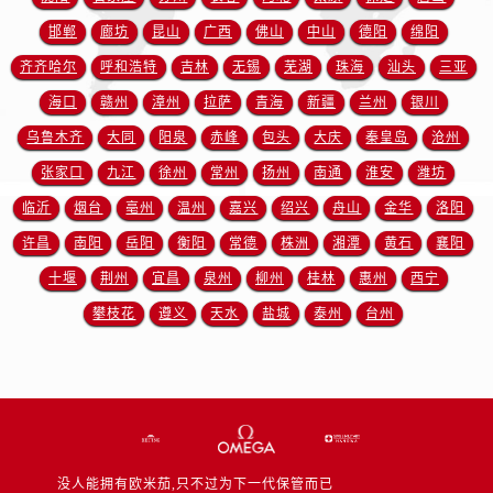
安徽省宿州市埇桥区人民中路售后服务中心（需提前预约）
邯郸
廊坊
昆山
广西
佛山
中山
德阳
绵阳
安徽省铜陵市铜官区石城大道售后服务中心（需提前预约）
齐齐哈尔
呼和浩特
吉林
无锡
芜湖
珠海
汕头
三亚
安徽省芜湖市镜湖区中山路步行街售后服务中心（需提前预约）
安徽省宣城市宣州区叠嶂西路售后服务中心（需提前预约）
海口
赣州
漳州
拉萨
青海
新疆
兰州
银川
福建省龙岩市新罗区九一南路售后服务中心（需提前预约）
乌鲁木齐
大同
阳泉
赤峰
包头
大庆
秦皇岛
沧州
福建省南平市建阳区人民西路售后服务中心（需提前预约）
张家口
九江
徐州
常州
扬州
南通
淮安
潍坊
福建省宁德市蕉城区天湖东路售后服务中心（需提前预约）
临沂
烟台
亳州
温州
嘉兴
绍兴
舟山
金华
洛阳
福建省莆田市城厢区霞林街道荔华东大道售后服务中心（需提前预约）
许昌
南阳
岳阳
衡阳
常德
株洲
湘潭
黄石
襄阳
福建省三明市三元区东乾二路售后服务中心（需提前预约）
十堰
荆州
宜昌
泉州
柳州
桂林
惠州
西宁
福建省漳州市龙文区步港路售后服务中心（需提前预约）
攀枝花
遵义
天水
盐城
泰州
台州
江苏省常州市新北区龙锦路1590号现代传媒中心5号楼10层1008室售后服务中心（需提前预约）
江苏省淮安市清江浦区淮海北路售后服务中心（需提前预约）
江苏省连云港市海州区通灌北路售后服务中心（需提前预约）
江苏省南京市秦淮区中山南路1号南京中心22层22-C1-C3室售后服务中心（需提前预约）
江苏省宿迁市宿城区西湖路售后服务中心（需提前预约）
江苏省泰州市海陵区永定东路399号置地商务中心东塔（华润万象城）17层1706室售后服务中心（需提前预约）
没人能拥有欧米茄,只不过为下一代保管而已