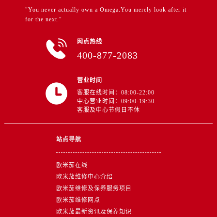
江苏省徐州市鼓楼区淮海东路29号苏宁广场IFC国际金融中心35层3508室售后服务中心（需提前预约）
"You never actually own a Omega.You merely look after it
江苏省盐城市盐都区世纪大道5号盐城金融城写字楼1号楼16层1604室售后服务中心（需提前预约）
for the next."
江苏省扬州市邗江区国展路29号星耀天地写字楼1号楼18层1803室售后服务中心（需提前预约）
网点热线
江苏省镇江市京口区中山东路售后服务中心（需提前预约）
400-877-2083
江西省抚州市临川区赣东大道售后服务中心（需提前预约）
江西省赣州市章贡区文清路售后服务中心（需提前预约）
营业时间
江西省吉安市吉州区井冈山大道售后服务中心（需提前预约）
客服在线时间：08:00-22:00
江西省景德镇市珠山区珠山中路售后服务中心（需提前预约）
中心营业时间：09:00-19:30
客服及中心节假日不休
江西省九江市浔阳区浔阳路售后服务中心（需提前预约）
江西省南昌市红谷滩新区红谷中大道998号绿地双子塔（中央广场）A1座办公楼14层1407室售后服务中心（需提前预约）
江西省萍乡市安源区萍安北大道与康庄路交叉口售后服务中心（需提前预约）
站点导航
江西省上饶市信州区滨江西路售后服务中心（需提前预约）
欧米茄在线
江西省新余市渝水区北湖西路售后服务中心（需提前预约）
欧米茄维修中心介绍
江西省宜春市袁州区中山中路售后服务中心（需提前预约）
欧米茄维修及保养服务项目
江西省鹰潭市月湖区胜利东路售后服务中心（需提前预约）
欧米茄维修网点
山东省德州市德城区东风中路售后服务中心（需提前预约）
欧米茄最新资讯及保养知识