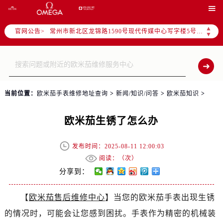
上海市黄浦区南京东路299号宏伊国际广场写字楼8层806室（需提前预约）

南京市秦淮区中山南路1号（新街口）南京中心写字楼22层C1-1室（需提前预约）
▲
官网公告>
常州市新北区龙锦路1590号现代传媒中心写字楼5号楼10层1008室（需提前预约）
▼
徐州市鼓楼区淮海东路29号苏宁广场IFC国际金融中心写字楼35层3508室（需提前预约）
扬州市邗江区国展路29号星耀天地写字楼1号楼18层1803室（需提前预约）
盐城市盐都区世纪大道5号盐城金融城写字楼1号楼16层1604室（需提前预约）
泰州市海陵区永定东路399号置地商务中心东塔写字楼（华润万象城）17层1706室（需提前预约）
当前位置：
欧米茄手表维修地址查询
>
新闻/知识/问答
>
欧米茄知识
>
宁波市江北区大闸南路500号来福士广场办公楼20层2009室（需提前预约）
杭州市上城区钱江路1366号华润大厦写字楼A座5层503-5室（需提前预约）
欧米茄生锈了怎么办
金华市金东区东市南街777号金华万达广场写字楼4号楼22层2209室（需提前预约）
绍兴市越城区胜利东路379号世茂天际中心写字楼8层805室（需提前预约）
发布时间：2025-08-11 12:00:03
嘉兴市南湖区广益路705号嘉兴世界贸易中心写字楼A座13层1304室（需提前预约）
阅读：（
次）
南昌市红谷滩新区红谷中大道998号绿地双子塔（中央广场）A1座办公楼14层07室（需提前预约）
分享到：
济南市历下区经十路11111号华润中心写字楼（万象城）15层1508室（需提前预约）
【
欧米茄售后维修中心
】当您的欧米茄手表出现生锈
广州市天河区天河路230号万菱汇国际中心写字楼A塔7层704室（需提前预约）
的情况时，可能会让您感到困扰。手表作为精密的机械装
广州市越秀区环市东路371-375号世界贸易中心大厦南塔写字楼15层07室（需提前预约）