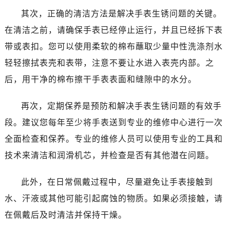
东莞市东城街道鸿福东路1号民盈国贸中心T1写字楼9层907室（需提前预约）
其次，正确的清洁方法是解决手表生锈问题的关键。
无锡市梁溪区人民中路139号恒隆广场写字楼1座11层1104室（需提前预约）
在清洁之前，请确保手表已经停止运行，并且已经拆下表
南通市崇川区工农路57号圆融广场写字楼16层1603室（需提前预约）
带或表扣。您可以使用柔软的棉布蘸取少量中性洗涤剂水
苏州市苏州工业园区星港街199号苏州中心办公楼C座22层08室（需提前预约）
武汉市江汉区解放大道686号世界贸易大厦38层09室（需提前预约）
轻轻擦拭表壳和表带，注意不要让水进入表壳内部。之
南宁市青秀区金湖路59号地王大厦12楼1224室（需提前预约）
后，用干净的棉布擦干手表表面和缝隙中的水分。
合肥市蜀山区潜山路111号万象城华润大厦B座12楼03室（需提前预约）
泉州市丰泽区宝洲路729号浦西万达中心写字楼A座7楼709室（需提前预约）
再次，定期保养是预防和解决手表生锈问题的有效手
青岛市南区山东路6号华润大厦B座22层04室（需提前预约）
段。建议您每年至少将手表送到专业的维修中心进行一次
烟台市芝罘区胜利路139号万达金融中心A座907室（需提前预约）
全面检查和保养。专业的维修人员可以使用专业的工具和
长春市朝阳区西安大路727号中银大厦A座(旺进大厦)18层09室（需提前预约）
技术来清洁和润滑机芯，并检查是否有其他潜在问题。
贵阳市南明区都司高架桥路33号亨特国际金融中心14楼14D（需提前预约）
昆明市盘龙区北京路928号同德昆明广场写字楼10层06室（需提前预约）
此外，在日常佩戴过程中，尽量避免让手表接触到
石家庄市长安区中山东路39号勒泰中心写字楼B座13层07室（需提前预约）
水、汗液或其他可能引起腐蚀的物质。如果必须接触，请
西安市碑林区南关正街88号华侨城长安国际中心E座6楼10室（需提前预约）
在佩戴后及时清洁并保持干燥。
海口市龙华区金贸东路5号海口华润大厦B座17层1707室（需提前预约）