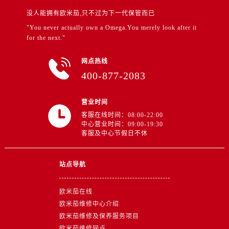
江西省抚州市临川区赣东大道售后服务中心（需提前预约）
没人能拥有欧米茄,只不过为下一代保管而已
江西省赣州市章贡区文清路售后服务中心（需提前预约）
"You never actually own a Omega.You merely look after it
江西省吉安市吉州区井冈山大道售后服务中心（需提前预约）
for the next."
江西省景德镇市珠山区珠山中路售后服务中心（需提前预约）
江西省九江市浔阳区浔阳路售后服务中心（需提前预约）
网点热线
400-877-2083
江西省南昌市红谷滩新区红谷中大道998号绿地双子塔（中央广场）A1座办公楼14层1407室售后服务中心（需提前预约）
江西省萍乡市安源区萍安北大道与康庄路交叉口售后服务中心（需提前预约）
营业时间
江西省上饶市信州区滨江西路售后服务中心（需提前预约）
客服在线时间：08:00-22:00
江西省新余市渝水区北湖西路售后服务中心（需提前预约）
中心营业时间：09:00-19:30
江西省宜春市袁州区中山中路售后服务中心（需提前预约）
客服及中心节假日不休
江西省鹰潭市月湖区胜利东路售后服务中心（需提前预约）
山东省德州市德城区东风中路售后服务中心（需提前预约）
站点导航
山东省东营市东营区济南路售后服务中心（需提前预约）
山东省济南市历下区经十路11111号华润中心写字楼（万象城）15层1508室售后服务中心（需提前预约）
欧米茄在线
欧米茄维修中心介绍
山东省济宁市任城区太白楼路售后服务中心（需提前预约）
欧米茄维修及保养服务项目
山东省莱芜市文化南路8号银座商城名表维修一楼名表维修售后服务中心（需提前预约）
欧米茄维修网点