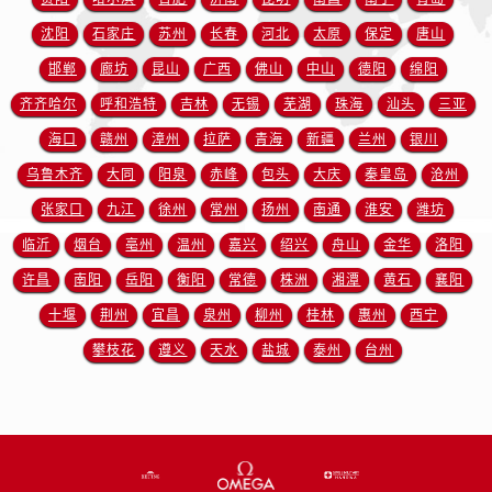
福建省龙岩市新罗区九一南路售后服务中心（需提前预约）
沈阳
石家庄
苏州
长春
河北
太原
保定
唐山
福建省南平市建阳区人民西路售后服务中心（需提前预约）
邯郸
廊坊
昆山
广西
佛山
中山
德阳
绵阳
福建省宁德市蕉城区天湖东路售后服务中心（需提前预约）
福建省莆田市城厢区霞林街道荔华东大道售后服务中心（需提前预约）
齐齐哈尔
呼和浩特
吉林
无锡
芜湖
珠海
汕头
三亚
福建省三明市三元区东乾二路售后服务中心（需提前预约）
海口
赣州
漳州
拉萨
青海
新疆
兰州
银川
福建省漳州市龙文区步港路售后服务中心（需提前预约）
乌鲁木齐
大同
阳泉
赤峰
包头
大庆
秦皇岛
沧州
江苏省常州市新北区龙锦路1590号现代传媒中心5号楼10层1008室售后服务中心（需提前预约）
张家口
九江
徐州
常州
扬州
南通
淮安
潍坊
江苏省淮安市清江浦区淮海北路售后服务中心（需提前预约）
临沂
烟台
亳州
温州
嘉兴
绍兴
舟山
金华
洛阳
江苏省连云港市海州区通灌北路售后服务中心（需提前预约）
许昌
南阳
岳阳
衡阳
常德
株洲
湘潭
黄石
襄阳
江苏省南京市秦淮区中山南路1号南京中心22层22-C1-C3室售后服务中心（需提前预约）
十堰
荆州
宜昌
泉州
柳州
桂林
惠州
西宁
江苏省宿迁市宿城区西湖路售后服务中心（需提前预约）
江苏省泰州市海陵区永定东路399号置地商务中心东塔（华润万象城）17层1706室售后服务中心（需提前预约）
攀枝花
遵义
天水
盐城
泰州
台州
江苏省徐州市鼓楼区淮海东路29号苏宁广场IFC国际金融中心35层3508室售后服务中心（需提前预约）
江苏省盐城市盐都区世纪大道5号盐城金融城写字楼1号楼16层1604室售后服务中心（需提前预约）
江苏省扬州市邗江区国展路29号星耀天地写字楼1号楼18层1803室售后服务中心（需提前预约）
江苏省镇江市京口区中山东路售后服务中心（需提前预约）