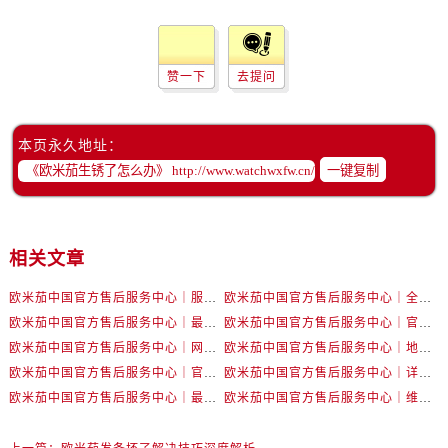
吉林省白城市洮北区明仁南街售后服务中心（需提前预约）
吉林省白山市浑江区浑江大街售后服务中心（需提前预约）
吉林省吉林市船营区河南街售后服务中心（需提前预约）
赞一下
去提问
吉林省辽源市龙山区人民大街售后服务中心（需提前预约）
吉林省梅河口市新华街道梅河大街售后服务中心（需提前预约）
本页永久地址：
吉林省四平市铁东区紫气大路与南九经街交汇处售后服务中心（需提前预约）
一键复制
吉林省松原市宁江区五环大街售后服务中心（需提前预约）
吉林省通化市东昌区环通乡江南大街售后服务中心（需提前预约）
吉林省延边市延吉市解放路售后服务中心（需提前预约）
相关文章
辽宁省鞍山市铁东区站前街售后服务中心（需提前预约）
辽宁省本溪市平山区胜利路售后服务中心（需提前预约）
欧米茄中国官方售后服务中心｜服务热线及详细地址权威信息公告（2026年7月最新）
欧米茄中国官方售后服务中心｜全部地址与售后电话权威信息声明（2026年7月最新）
辽宁省朝阳市双塔区新华路售后服务中心（需提前预约）
欧米茄中国官方售后服务中心｜最新地址及官方服务热线权威信息公告（2026年7月最新）
欧米茄中国官方售后服务中心｜官方电话和维修地址权威信息公告（2026年7月最新）
辽宁省丹东市振兴区七经街售后服务中心（需提前预约）
欧米茄中国官方售后服务中心｜网点地址和官方热线权威信息通知（2026年7月最新）
欧米茄中国官方售后服务中心｜地址与24小时服务电话权威信息公告（2026年7月最新）
辽宁省抚顺市新抚区东一路售后服务中心（需提前预约）
欧米茄中国官方售后服务中心｜官方地址与售后电话权威信息公告（2026年7月最新）
欧米茄中国官方售后服务中心｜详细地址与官方电话权威信息通告（2026年7月最新）
欧米茄中国官方售后服务中心｜最新热线电话与地址权威信息公告（2026年7月最新）
欧米茄中国官方售后服务中心｜维修地址与售后服务电话权威信息声明（2026年7月最新）
辽宁省阜新市海州区解放大街售后服务中心（需提前预约）
辽宁省葫芦岛市连山区中央路售后服务中心（需提前预约）