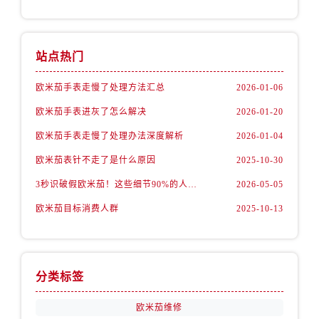
内蒙古自治区通辽市科尔沁区明仁大街售后服务中心（需提前预约）
内蒙古自治区乌海市海勃湾区人民南路售后服务中心（需提前预约）
内蒙古自治区乌兰察布市集宁区恩和大街售后服务中心（需提前预约）
站点热门
内蒙古自治区锡林郭勒盟市锡林浩特市光明街与额尔敦路交叉口售后服务中心（需提前预约）
内蒙古自治区兴安盟市乌兰浩特市兴安大街售后服务中心（需提前预约）
欧米茄手表走慢了处理方法汇总
2026-01-06
山西省大同市平城区迎宾街售后服务中心（需提前预约）
欧米茄手表进灰了怎么解决
2026-01-20
山西省晋城市城区黄华街售后服务中心（需提前预约）
欧米茄手表走慢了处理办法深度解析
2026-01-04
山西省晋中市榆次区顺城街售后服务中心（需提前预约）
欧米茄表针不走了是什么原因
2025-10-30
山西省临汾市尧都区解放路售后服务中心（需提前预约）
3秒识破假欧米茄！这些细节90%的人都忽略了
2026-05-05
山西省吕梁市离石区永宁中路与建设街交叉口售后服务中心（需提前预约）
山西省朔州市朔城区怡西路与鄯阳西街交汇处售后服务中心（需提前预约）
欧米茄目标消费人群
2025-10-13
山西省忻州市忻府区和平东街与七一南路交叉口售后服务中心（需提前预约）
山西省阳泉市郊区平阳东街与新城大道交叉口售后服务中心（需提前预约）
山西省运城市盐湖区河东街售后服务中心（需提前预约）
分类标签
山西省长治市潞州区英雄中路售后服务中心（需提前预约）
山西省太原市迎泽区迎泽街道解放路15号亨得利名表维修授权店3楼售后服务中心（需提前预约）
欧米茄维修