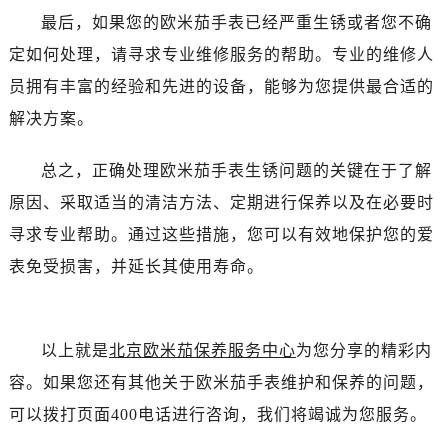
唐山市路南区新华东道100号万达广场写字楼A座10层1002室（需提前预约）
最后，如果您的欧米茄手表已经严重生锈或者您不确
台州市椒江区东海大道1800号腾达中心东1幢20楼2002室（需提前预约）
定如何处理，请寻求专业维修服务的帮助。专业的维修人
内蒙古自治区呼和浩特市玉泉区大学西街70号华润万象城写字楼（鄂尔多斯大厦）23层2326室（需提前预约）
员拥有丰富的经验和先进的设备，能够为您提供最合适的
甘肃省兰州市七里河区西津西路16号兰州中心写字楼21层2102室（需提前预约）
解决方案。
重庆市解放碑渝中区民权路28号英利国际金融中心写字楼20层01室（需提前预约）
黑龙江省大庆市萨尔图区会战大街售后服务中心（需提前预约）
总之，正确处理欧米茄手表生锈问题的关键在于了解
黑龙江省鹤岗市向阳区红军路售后服务中心（需提前预约）
原因、采取适当的清洁方法、定期进行保养以及在必要时
黑龙江省黑河市爱辉区中央街售后服务中心（需提前预约）
黑龙江省鸡西市鸡冠区红军路售后服务中心（需提前预约）
寻求专业帮助。通过这些措施，您可以有效地保护您的爱
黑龙江省佳木斯市向阳区长安路售后服务中心（需提前预约）
表免受损害，并延长其使用寿命。
黑龙江省牡丹江市东安区太平路售后服务中心（需提前预约）
黑龙江省七台河市桃山区大同街售后服务中心（需提前预约）
黑龙江省齐齐哈尔市龙沙区龙华路售后服务中心（需提前预约）
以上就是
北京欧米茄保养服务中心
为您分享的精彩内
黑龙江省双鸭山市尖山区新兴大街售后服务中心（需提前预约）
容。如果您还有其他关于欧米茄手表维护和保养的问题，
黑龙江省绥化市北林区新华街与康庄路交叉口售后服务中心（需提前预约）
可以拨打页面400电话进行咨询，我们将竭诚为您服务。
黑龙江省伊春市伊美区通河路售后服务中心（需提前预约）