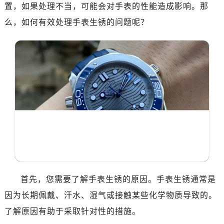
深圳市罗湖区深南东路5001号华润大厦写字楼17层1701室（需提前预约）
置，如果处理不当，可能会对手表的性能造成影响。那
惠州市惠城区江北文昌一路7号华贸大厦写字楼1座30层05室（需提前预约）
么，如何有效处理手表生锈的问题呢？
厦门市思明区湖滨东路95号华润大厦写字楼B座11层1104室（需提前预约）
福州市鼓楼区五四路128-1号恒力城写字楼15层03室（需提前预约）
成都市锦江区人民东路6号SAC东原中心写字楼24层2406B室（需提前预约）
重庆市江北区观音桥步行街2号融恒时代广场写字楼9层902室（需提前预约）
长沙市芙蓉区定王台街道建湘路393号世茂环球金融中心写字楼（芙蓉广场）10层13室（需提前预约）
郑州市二七区铭功路10号华润大厦写字楼29层2905室（需提前预约）
太原市迎泽区解放路15号亨得利名表服务中心（品牌授权店）3层整层（需提前预约）
沈阳市沈河区中街路137号亨得利名表服务中心（品牌授权店）1层整层（需提前预约）
沈阳市沈河区中街路83号亨得利名表服务中心（品牌授权店）1层整层（需提前预约）
乌鲁木齐市天山区红山路26号时代广场（CCMALL）C座17层17-B（需提前预约）
温州市鹿城区锦绣路1067号置信广场10层1015室（需提前预约）
首先，您需要了解手表生锈的原因。手表生锈通常是
哈尔滨市道里区友谊西路600号富力中心T2座写字楼29层03室（需提前预约）
因为长期佩戴、汗水、湿气或接触某些化学物质导致的。
大连市中山区人民路15号国际金融大厦7层G室（需提前预约）
了解原因有助于采取针对性的措施。
佛山市禅城区季华五路57号万科金融中心C座12层1205室（需提前预约）