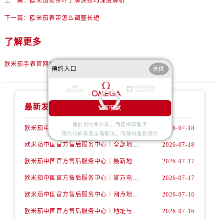
上一篇：
欧米茄发条坏了解决技巧深度解析
辽宁省锦州市古塔区中央大街售后服务中心（需提前预约）
辽宁省辽阳市白塔区新运大街售后服务中心（需提前预约）
下一篇：
欧米茄表带怎么调整长短
辽宁省盘锦市兴隆台区石油大街售后服务中心（需提前预约）
了解更多
辽宁省铁岭市银州区南马路售后服务中心（需提前预约）
辽宁省营口市站前区市府路与渤海大街交叉口售后服务中心（需提前预约）
欧米茄手表官网维修点查询
预约入口
关闭
辽宁省沈阳市沈河区中街路137号亨得利名表维修授权店1楼售后服务中心（需提前预约）
辽宁省沈阳市沈河区中街路83号亨得利名表维修授权店1楼售后服务中心（需提前预约）
北京市朝阳区建国门外大街甲6号华熙国际中心D座11层1102室售后服务中心（需提前预约）
最新发布
立即预约
北京市东城区东长安街1号王府井东方广场W3座6层602室售后服务中心（需提前预约）
提前预约免排队，到店即享服务
河北省保定市竞秀区朝阳北大街北国先天下售后服务中心（需提前预约）
欧米茄中国官方售后服务中心｜服务热线及详细地址权威信息公告（2026年7月最新）
2026-07-18
预约时间有变无需取消，可随时重新预约
内蒙古自治区阿拉善盟市左旗土尔扈特大街售后服务中心（需提前预约）
欧米茄中国官方售后服务中心｜全部地址与售后电话权威信息声明（2026年7月最新）
2026-07-18
内蒙古自治区巴彦淖尔市临河区新华街售后服务中心（需提前预约）
欧米茄中国官方售后服务中心｜最新地址及官方服务热线权威信息公告（2026年7月最新）
2026-07-17
内蒙古自治区包头市青山区幸福路甲3号王府井百货名表维修售后服务中心（需提前预约）
欧米茄中国官方售后服务中心｜官方电话和维修地址权威信息公告（2026年7月最新）
2026-07-17
内蒙古自治区赤峰市红山区哈达街售后服务中心（需提前预约）
欧米茄中国官方售后服务中心｜网点地址和官方热线权威信息通知（2026年7月最新）
2026-07-16
内蒙古自治区鄂尔多斯市东胜区伊金霍洛街售后服务中心（需提前预约）
内蒙古自治区呼伦贝尔市海拉尔区中央街售后服务中心（需提前预约）
欧米茄中国官方售后服务中心｜地址与24小时服务电话权威信息公告（2026年7月最新）
2026-07-16