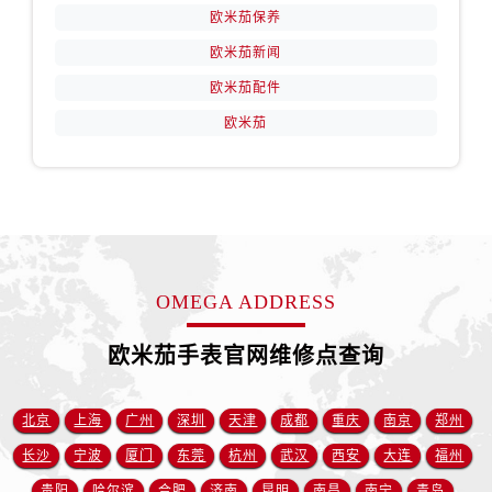
天津市和平区赤峰道136号天津国际金融中心26层2603室售后服务中心（需提前预约）
欧米茄保养
安徽省安庆市迎江区人民路售后服务中心（需提前预约）
欧米茄新闻
安徽省蚌埠市蚌山区淮河路售后服务中心（需提前预约）
欧米茄配件
安徽省亳州市谯城区魏武大道售后服务中心（需提前预约）
欧米茄
安徽省池州市贵池区长江路售后服务中心（需提前预约）
安徽省滁州市琅琊区南谯北路售后服务中心（需提前预约）
安徽省阜阳市颍州区颍州北路售后服务中心（需提前预约）
安徽省淮北市相山区淮海路售后服务中心（需提前预约）
安徽省淮南市田家庵区国庆中路售后服务中心（需提前预约）
安徽省黄山市屯溪区黄山西路售后服务中心（需提前预约）
OMEGA ADDRESS
安徽省六安市金安区解放中路售后服务中心（需提前预约）
安徽省马鞍山市雨山区湖南西路售后服务中心（需提前预约）
欧米茄手表官网维修点查询
安徽省宿州市埇桥区人民中路售后服务中心（需提前预约）
安徽省铜陵市铜官区石城大道售后服务中心（需提前预约）
北京
上海
广州
深圳
天津
成都
重庆
南京
郑州
安徽省芜湖市镜湖区中山路步行街售后服务中心（需提前预约）
长沙
宁波
厦门
东莞
杭州
武汉
西安
大连
福州
安徽省宣城市宣州区叠嶂西路售后服务中心（需提前预约）
贵阳
哈尔滨
合肥
济南
昆明
南昌
南宁
青岛