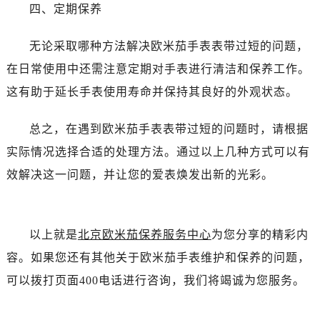
昆明市盘龙区北京路928号同德昆明广场写字楼10层06室（需提前预约）
四、定期保养
石家庄市长安区中山东路39号勒泰中心写字楼B座13层07室（需提前预约）
西安市碑林区南关正街88号华侨城长安国际中心E座6楼10室（需提前预约）
无论采取哪种方法解决欧米茄手表表带过短的问题，
海口市龙华区金贸东路5号海口华润大厦B座17层1707室（需提前预约）
在日常使用中还需注意定期对手表进行清洁和保养工作。
唐山市路南区新华东道100号万达广场写字楼A座10层1002室（需提前预约）
这有助于延长手表使用寿命并保持其良好的外观状态。
台州市椒江区东海大道1800号腾达中心东1幢20楼2002室（需提前预约）
内蒙古自治区呼和浩特市玉泉区大学西街70号华润万象城写字楼（鄂尔多斯大厦）23层2326室（需提前预约）
总之，在遇到欧米茄手表表带过短的问题时，请根据
甘肃省兰州市七里河区西津西路16号兰州中心写字楼21层2102室（需提前预约）
实际情况选择合适的处理方法。通过以上几种方式可以有
重庆市解放碑渝中区民权路28号英利国际金融中心写字楼20层01室（需提前预约）
效解决这一问题，并让您的爱表焕发出新的光彩。
黑龙江省大庆市萨尔图区会战大街售后服务中心（需提前预约）
黑龙江省鹤岗市向阳区红军路售后服务中心（需提前预约）
黑龙江省黑河市爱辉区中央街售后服务中心（需提前预约）
以上就是
北京欧米茄保养服务中心
为您分享的精彩内
黑龙江省鸡西市鸡冠区红军路售后服务中心（需提前预约）
容。如果您还有其他关于欧米茄手表维护和保养的问题，
黑龙江省佳木斯市向阳区长安路售后服务中心（需提前预约）
可以拨打页面400电话进行咨询，我们将竭诚为您服务。
黑龙江省牡丹江市东安区太平路售后服务中心（需提前预约）
黑龙江省七台河市桃山区大同街售后服务中心（需提前预约）