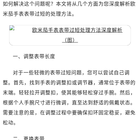
南昌市红谷滩新区红谷中大道998号绿地双子塔（中央广场）A1座办公楼14层07室（需提前预约）
如何解决这个问题呢？本文将从几个方面为您深度解析欧
济南市历下区经十路11111号华润中心写字楼（万象城）15层1508室（需提前预约）
米茄手表表带过短的处理方法。
广州市天河区天河路230号万菱汇国际中心写字楼A塔7层704室（需提前预约）
广州市越秀区环市东路371-375号世界贸易中心大厦南塔写字楼15层07室（需提前预约）
深圳市罗湖区深南东路5001号华润大厦写字楼17层1701室（需提前预约）
惠州市惠城区江北文昌一路7号华贸大厦写字楼1座30层05室（需提前预约）
厦门市思明区湖滨东路95号华润大厦写字楼B座11层1104室（需提前预约）
一、调整表带长度
福州市鼓楼区五四路128-1号恒力城写字楼15层03室（需提前预约）
成都市锦江区人民东路6号SAC东原中心写字楼24层2406B室（需提前预约）
对于一些轻微的表带过短问题，您可以尝试自己调
重庆市江北区观音桥步行街2号融恒时代广场写字楼9层902室（需提前预约）
整。首先，找到手表的调整扣或调节器，通常位于表带的
长沙市芙蓉区定王台街道建湘路393号世茂环球金融中心写字楼（芙蓉广场）10层13室（需提前预约）
末端。轻轻拉开调整扣，使其能够轻松穿过手腕。然后，
郑州市二七区铭功路10号华润大厦写字楼29层2905室（需提前预约）
根据个人手腕尺寸进行微调，直至达到舒适的佩戴状态。
太原市迎泽区解放路15号亨得利名表服务中心（品牌授权店）3层整层（需提前预约）
需要注意的是，在调整过程中要确保扣环固定稳妥，避免
沈阳市沈河区中街路137号亨得利名表服务中心（品牌授权店）1层整层（需提前预约）
松动。
沈阳市沈河区中街路83号亨得利名表服务中心（品牌授权店）1层整层（需提前预约）
乌鲁木齐市天山区红山路26号时代广场（CCMALL）C座17层17-B（需提前预约）
二、更换表带