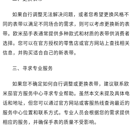
温州市鹿城区锦绣路1067号置信广场10层1015室（需提前预约）
哈尔滨市道里区友谊西路600号富力中心T2座写字楼29层03室（需提前预约）
如果自行调整无法解决问题，或者您希望更换风格不
大连市中山区人民路15号国际金融大厦7层G室（需提前预约）
同的表带以满足不同场合的需求，则可以考虑更换新的表
佛山市禅城区季华五路57号万科金融中心C座12层1205室（需提前预约）
带。欧米茄手表通常提供多种款式和材质的表带供消费者
东莞市东城街道鸿福东路1号民盈国贸中心T1写字楼9层907室（需提前预约）
选择。您可以在官方授权的零售店或官方网站上查找相关
无锡市梁溪区人民中路139号恒隆广场写字楼1座11层1104室（需提前预约）
南通市崇川区工农路57号圆融广场写字楼16层1603室（需提前预约）
信息，并购买适合自己的新表带。
苏州市苏州工业园区星港街199号苏州中心办公楼C座22层08室（需提前预约）
三、寻求专业服务
武汉市江汉区解放大道686号世界贸易大厦38层09室（需提前预约）
南宁市青秀区金湖路59号地王大厦12楼1224室（需提前预约）
如果您不确定如何自行调整或更换表带，建议联系欧
合肥市蜀山区潜山路111号万象城华润大厦B座12楼03室（需提前预约）
米茄官方服务中心寻求专业帮助。虽然本文未提及具体电
泉州市丰泽区宝洲路729号浦西万达中心写字楼A座7楼709室（需提前预约）
青岛市南区山东路6号华润大厦B座22层04室（需提前预约）
话和地址，但您可以通过官方网站或客服热线查询最近的
烟台市芝罘区胜利路139号万达金融中心A座907室（需提前预约）
服务中心位置和联系方式。专业人员会根据您的需求提供
长春市朝阳区西安大路727号中银大厦A座(旺进大厦)18层09室（需提前预约）
相应的服务，并确保手表的质量不受影响。
贵阳市南明区都司高架桥路33号亨特国际金融中心14楼14D（需提前预约）