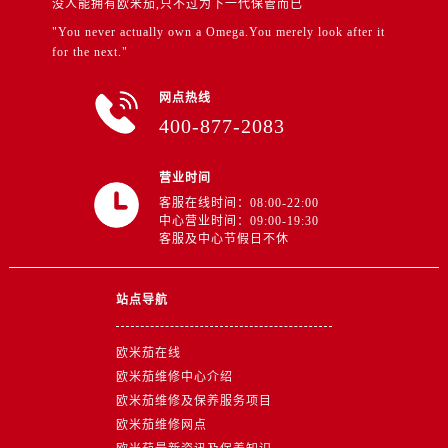
没人能拥有欧米茄,只不过为下一代保管而已
江苏省徐州市鼓楼区淮海东路29号苏宁广场IFC国际金融中心35层3508室售后服务中心（需提前预约）
"You never actually own a Omega.You merely look after it
江苏省盐城市盐都区世纪大道5号盐城金融城写字楼1号楼16层1604室售后服务中心（需提前预约）
for the next."
江苏省扬州市邗江区国展路29号星耀天地写字楼1号楼18层1803室售后服务中心（需提前预约）
江苏省镇江市京口区中山东路售后服务中心（需提前预约）
网点热线
江西省抚州市临川区赣东大道售后服务中心（需提前预约）
400-877-2083
江西省赣州市章贡区文清路售后服务中心（需提前预约）
江西省吉安市吉州区井冈山大道售后服务中心（需提前预约）
营业时间
江西省景德镇市珠山区珠山中路售后服务中心（需提前预约）
客服在线时间：08:00-22:00
中心营业时间：09:00-19:30
江西省九江市浔阳区浔阳路售后服务中心（需提前预约）
客服及中心节假日不休
江西省南昌市红谷滩新区红谷中大道998号绿地双子塔（中央广场）A1座办公楼14层1407室售后服务中心（需提前预约）
江西省萍乡市安源区萍安北大道与康庄路交叉口售后服务中心（需提前预约）
站点导航
江西省上饶市信州区滨江西路售后服务中心（需提前预约）
江西省新余市渝水区北湖西路售后服务中心（需提前预约）
欧米茄在线
江西省宜春市袁州区中山中路售后服务中心（需提前预约）
欧米茄维修中心介绍
江西省鹰潭市月湖区胜利东路售后服务中心（需提前预约）
欧米茄维修及保养服务项目
欧米茄维修网点
山东省德州市德城区东风中路售后服务中心（需提前预约）