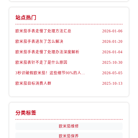
内蒙古自治区包头市青山区幸福路甲3号王府井百货名表维修售后服务中心（需提前预约）
内蒙古自治区赤峰市红山区哈达街售后服务中心（需提前预约）
站点热门
内蒙古自治区鄂尔多斯市东胜区伊金霍洛街售后服务中心（需提前预约）
内蒙古自治区呼伦贝尔市海拉尔区中央街售后服务中心（需提前预约）
欧米茄手表走慢了处理方法汇总
2026-01-06
内蒙古自治区通辽市科尔沁区明仁大街售后服务中心（需提前预约）
欧米茄手表进灰了怎么解决
2026-01-20
内蒙古自治区乌海市海勃湾区人民南路售后服务中心（需提前预约）
欧米茄手表走慢了处理办法深度解析
2026-01-04
内蒙古自治区乌兰察布市集宁区恩和大街售后服务中心（需提前预约）
内蒙古自治区锡林郭勒盟市锡林浩特市光明街与额尔敦路交叉口售后服务中心（需提前预约）
欧米茄表针不走了是什么原因
2025-10-30
内蒙古自治区兴安盟市乌兰浩特市兴安大街售后服务中心（需提前预约）
3秒识破假欧米茄！这些细节90%的人都忽略了
2026-05-05
山西省大同市平城区迎宾街售后服务中心（需提前预约）
欧米茄目标消费人群
2025-10-13
山西省晋城市城区黄华街售后服务中心（需提前预约）
山西省晋中市榆次区顺城街售后服务中心（需提前预约）
山西省临汾市尧都区解放路售后服务中心（需提前预约）
分类标签
山西省吕梁市离石区永宁中路与建设街交叉口售后服务中心（需提前预约）
山西省朔州市朔城区怡西路与鄯阳西街交汇处售后服务中心（需提前预约）
欧米茄维修
山西省忻州市忻府区和平东街与七一南路交叉口售后服务中心（需提前预约）
欧米茄保养