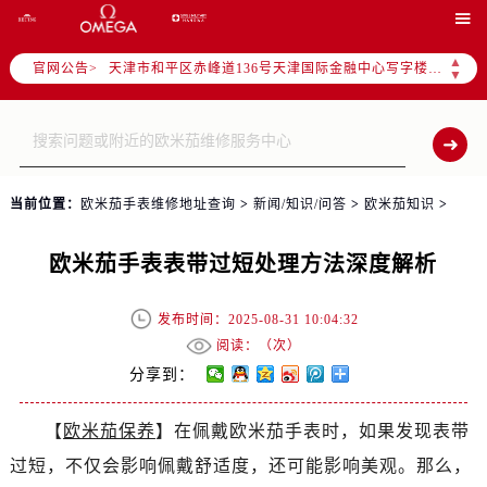
北京市东城区东长安街1号东方广场写字楼W3座6层602室（需提前预约）

北京市朝阳区建国门外大街甲6号华熙国际中心写字楼D座11层1102室（需提前预约）
▲
天津市和平区赤峰道136号天津国际金融中心写字楼26层2603室（需提前预约）
官网公告>
▼
上海市徐汇区虹桥路3号港汇中心写字楼2座37层3705室（需提前预约）
上海市黄浦区南京东路299号宏伊国际广场写字楼8层806室（需提前预约）
南京市秦淮区中山南路1号（新街口）南京中心写字楼22层C1-1室（需提前预约）
常州市新北区龙锦路1590号现代传媒中心写字楼5号楼10层1008室（需提前预约）
当前位置：
欧米茄手表维修地址查询
>
新闻/知识/问答
>
欧米茄知识
>
徐州市鼓楼区淮海东路29号苏宁广场IFC国际金融中心写字楼35层3508室（需提前预约）
扬州市邗江区国展路29号星耀天地写字楼1号楼18层1803室（需提前预约）
欧米茄手表表带过短处理方法深度解析
盐城市盐都区世纪大道5号盐城金融城写字楼1号楼16层1604室（需提前预约）
泰州市海陵区永定东路399号置地商务中心东塔写字楼（华润万象城）17层1706室（需提前预约）
发布时间：2025-08-31 10:04:32
宁波市江北区大闸南路500号来福士广场办公楼20层2009室（需提前预约）
阅读：（
次）
杭州市上城区钱江路1366号华润大厦写字楼A座5层503-5室（需提前预约）
分享到：
金华市金东区东市南街777号金华万达广场写字楼4号楼22层2209室（需提前预约）
【
欧米茄保养
】在佩戴欧米茄手表时，如果发现表带
绍兴市越城区胜利东路379号世茂天际中心写字楼8层805室（需提前预约）
嘉兴市南湖区广益路705号嘉兴世界贸易中心写字楼A座13层1304室（需提前预约）
过短，不仅会影响佩戴舒适度，还可能影响美观。那么，