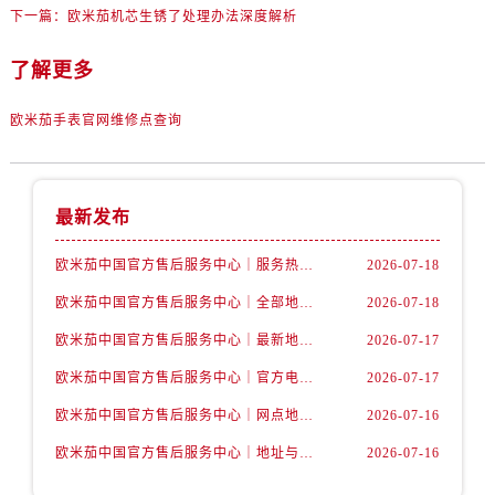
辽宁省丹东市振兴区七经街售后服务中心（需提前预约）
下一篇：
欧米茄机芯生锈了处理办法深度解析
辽宁省抚顺市新抚区东一路售后服务中心（需提前预约）
了解更多
辽宁省阜新市海州区解放大街售后服务中心（需提前预约）
辽宁省葫芦岛市连山区中央路售后服务中心（需提前预约）
欧米茄手表官网维修点查询
辽宁省锦州市古塔区中央大街售后服务中心（需提前预约）
辽宁省辽阳市白塔区新运大街售后服务中心（需提前预约）
辽宁省盘锦市兴隆台区石油大街售后服务中心（需提前预约）
最新发布
辽宁省铁岭市银州区南马路售后服务中心（需提前预约）
辽宁省营口市站前区市府路与渤海大街交叉口售后服务中心（需提前预约）
欧米茄中国官方售后服务中心｜服务热线及详细地址权威信息公告（2026年7月最新）
2026-07-18
辽宁省沈阳市沈河区中街路137号亨得利名表维修授权店1楼售后服务中心（需提前预约）
欧米茄中国官方售后服务中心｜全部地址与售后电话权威信息声明（2026年7月最新）
2026-07-18
辽宁省沈阳市沈河区中街路83号亨得利名表维修授权店1楼售后服务中心（需提前预约）
欧米茄中国官方售后服务中心｜最新地址及官方服务热线权威信息公告（2026年7月最新）
2026-07-17
北京市朝阳区建国门外大街甲6号华熙国际中心D座11层1102室售后服务中心（需提前预约）
北京市东城区东长安街1号王府井东方广场W3座6层602室售后服务中心（需提前预约）
欧米茄中国官方售后服务中心｜官方电话和维修地址权威信息公告（2026年7月最新）
2026-07-17
河北省保定市竞秀区朝阳北大街北国先天下售后服务中心（需提前预约）
欧米茄中国官方售后服务中心｜网点地址和官方热线权威信息通知（2026年7月最新）
2026-07-16
内蒙古自治区阿拉善盟市左旗土尔扈特大街售后服务中心（需提前预约）
欧米茄中国官方售后服务中心｜地址与24小时服务电话权威信息公告（2026年7月最新）
2026-07-16
内蒙古自治区巴彦淖尔市临河区新华街售后服务中心（需提前预约）