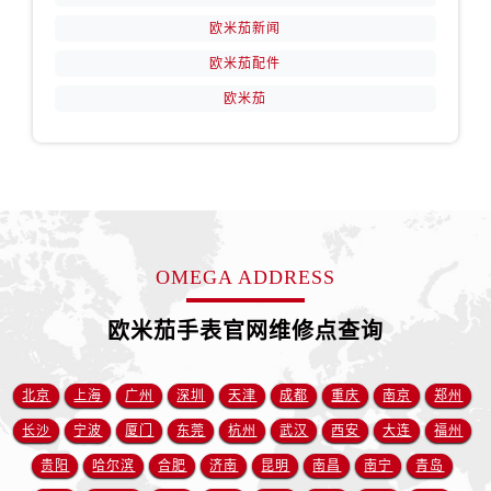
山西省阳泉市郊区平阳东街与新城大道交叉口售后服务中心（需提前预约）
欧米茄新闻
山西省运城市盐湖区河东街售后服务中心（需提前预约）
欧米茄配件
山西省长治市潞州区英雄中路售后服务中心（需提前预约）
山西省太原市迎泽区迎泽街道解放路15号亨得利名表维修授权店3楼售后服务中心（需提前预约）
欧米茄
天津市和平区赤峰道136号天津国际金融中心26层2603室售后服务中心（需提前预约）
安徽省安庆市迎江区人民路售后服务中心（需提前预约）
安徽省蚌埠市蚌山区淮河路售后服务中心（需提前预约）
安徽省亳州市谯城区魏武大道售后服务中心（需提前预约）
安徽省池州市贵池区长江路售后服务中心（需提前预约）
OMEGA ADDRESS
安徽省滁州市琅琊区南谯北路售后服务中心（需提前预约）
安徽省阜阳市颍州区颍州北路售后服务中心（需提前预约）
欧米茄手表官网维修点查询
安徽省淮北市相山区淮海路售后服务中心（需提前预约）
安徽省淮南市田家庵区国庆中路售后服务中心（需提前预约）
北京
上海
广州
深圳
天津
成都
重庆
南京
郑州
安徽省黄山市屯溪区黄山西路售后服务中心（需提前预约）
长沙
宁波
厦门
东莞
杭州
武汉
西安
大连
福州
安徽省六安市金安区解放中路售后服务中心（需提前预约）
贵阳
哈尔滨
合肥
济南
昆明
南昌
南宁
青岛
安徽省马鞍山市雨山区湖南西路售后服务中心（需提前预约）