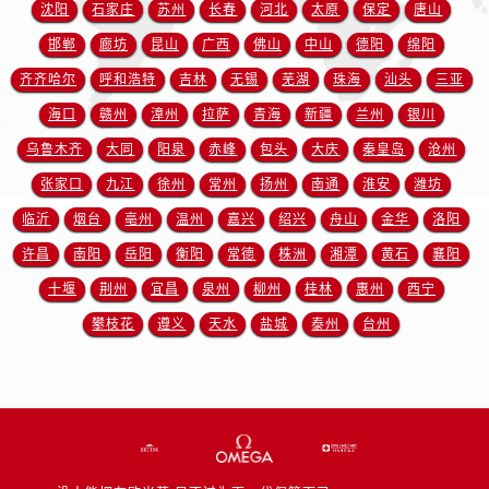
安徽省宿州市埇桥区人民中路售后服务中心（需提前预约）
沈阳
石家庄
苏州
长春
河北
太原
保定
唐山
安徽省铜陵市铜官区石城大道售后服务中心（需提前预约）
邯郸
廊坊
昆山
广西
佛山
中山
德阳
绵阳
安徽省芜湖市镜湖区中山路步行街售后服务中心（需提前预约）
齐齐哈尔
呼和浩特
吉林
无锡
芜湖
珠海
汕头
三亚
安徽省宣城市宣州区叠嶂西路售后服务中心（需提前预约）
海口
赣州
漳州
拉萨
青海
新疆
兰州
银川
福建省龙岩市新罗区九一南路售后服务中心（需提前预约）
乌鲁木齐
大同
阳泉
赤峰
包头
大庆
秦皇岛
沧州
福建省南平市建阳区人民西路售后服务中心（需提前预约）
张家口
九江
徐州
常州
扬州
南通
淮安
潍坊
福建省宁德市蕉城区天湖东路售后服务中心（需提前预约）
临沂
烟台
亳州
温州
嘉兴
绍兴
舟山
金华
洛阳
福建省莆田市城厢区霞林街道荔华东大道售后服务中心（需提前预约）
福建省三明市三元区东乾二路售后服务中心（需提前预约）
许昌
南阳
岳阳
衡阳
常德
株洲
湘潭
黄石
襄阳
福建省漳州市龙文区步港路售后服务中心（需提前预约）
十堰
荆州
宜昌
泉州
柳州
桂林
惠州
西宁
江苏省常州市新北区龙锦路1590号现代传媒中心5号楼10层1008室售后服务中心（需提前预约）
攀枝花
遵义
天水
盐城
泰州
台州
江苏省淮安市清江浦区淮海北路售后服务中心（需提前预约）
江苏省连云港市海州区通灌北路售后服务中心（需提前预约）
江苏省南京市秦淮区中山南路1号南京中心22层22-C1-C3室售后服务中心（需提前预约）
江苏省宿迁市宿城区西湖路售后服务中心（需提前预约）
江苏省泰州市海陵区永定东路399号置地商务中心东塔（华润万象城）17层1706室售后服务中心（需提前预约）