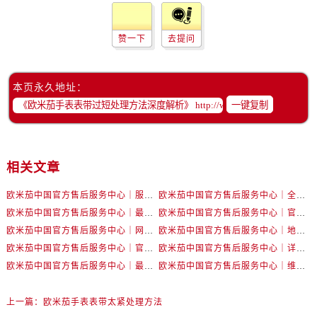
黑龙江省齐齐哈尔市龙沙区龙华路售后服务中心（需提前预约）
黑龙江省双鸭山市尖山区新兴大街售后服务中心（需提前预约）
赞一下
去提问
黑龙江省绥化市北林区新华街与康庄路交叉口售后服务中心（需提前预约）
黑龙江省伊春市伊美区通河路售后服务中心（需提前预约）
吉林省白城市洮北区明仁南街售后服务中心（需提前预约）
本页永久地址：
吉林省白山市浑江区浑江大街售后服务中心（需提前预约）
一键复制
吉林省吉林市船营区河南街售后服务中心（需提前预约）
吉林省辽源市龙山区人民大街售后服务中心（需提前预约）
吉林省梅河口市新华街道梅河大街售后服务中心（需提前预约）
相关文章
吉林省四平市铁东区紫气大路与南九经街交汇处售后服务中心（需提前预约）
欧米茄中国官方售后服务中心｜服务热线及详细地址权威信息公告（2026年7月最新）
欧米茄中国官方售后服务中心｜全部地址与售后电话权威信息声明（2026年7月最新）
吉林省松原市宁江区五环大街售后服务中心（需提前预约）
欧米茄中国官方售后服务中心｜最新地址及官方服务热线权威信息公告（2026年7月最新）
欧米茄中国官方售后服务中心｜官方电话和维修地址权威信息公告（2026年7月最新）
吉林省通化市东昌区环通乡江南大街售后服务中心（需提前预约）
欧米茄中国官方售后服务中心｜网点地址和官方热线权威信息通知（2026年7月最新）
欧米茄中国官方售后服务中心｜地址与24小时服务电话权威信息公告（2026年7月最新）
吉林省延边市延吉市解放路售后服务中心（需提前预约）
欧米茄中国官方售后服务中心｜官方地址与售后电话权威信息公告（2026年7月最新）
欧米茄中国官方售后服务中心｜详细地址与官方电话权威信息通告（2026年7月最新）
辽宁省鞍山市铁东区站前街售后服务中心（需提前预约）
欧米茄中国官方售后服务中心｜最新热线电话与地址权威信息公告（2026年7月最新）
欧米茄中国官方售后服务中心｜维修地址与售后服务电话权威信息声明（2026年7月最新）
辽宁省本溪市平山区胜利路售后服务中心（需提前预约）
辽宁省朝阳市双塔区新华路售后服务中心（需提前预约）
上一篇：
欧米茄手表表带太紧处理方法