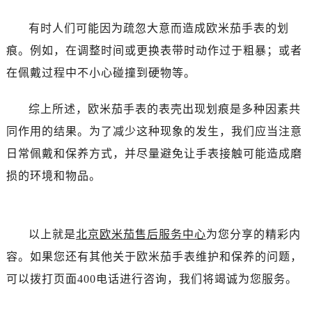
昆明市盘龙区北京路928号同德昆明广场写字楼10层06室（需提前预约）
石家庄市长安区中山东路39号勒泰中心写字楼B座13层07室（需提前预约）
有时人们可能因为疏忽大意而造成欧米茄手表的划
西安市碑林区南关正街88号华侨城长安国际中心E座6楼10室（需提前预约）
痕。例如，在调整时间或更换表带时动作过于粗暴；或者
海口市龙华区金贸东路5号海口华润大厦B座17层1707室（需提前预约）
在佩戴过程中不小心碰撞到硬物等。
唐山市路南区新华东道100号万达广场写字楼A座10层1002室（需提前预约）
台州市椒江区东海大道1800号腾达中心东1幢20楼2002室（需提前预约）
综上所述，欧米茄手表的表壳出现划痕是多种因素共
内蒙古自治区呼和浩特市玉泉区大学西街70号华润万象城写字楼（鄂尔多斯大厦）23层2326室（需提前预约）
同作用的结果。为了减少这种现象的发生，我们应当注意
甘肃省兰州市七里河区西津西路16号兰州中心写字楼21层2102室（需提前预约）
日常佩戴和保养方式，并尽量避免让手表接触可能造成磨
重庆市解放碑渝中区民权路28号英利国际金融中心写字楼20层01室（需提前预约）
损的环境和物品。
黑龙江省大庆市萨尔图区会战大街售后服务中心（需提前预约）
黑龙江省鹤岗市向阳区红军路售后服务中心（需提前预约）
黑龙江省黑河市爱辉区中央街售后服务中心（需提前预约）
以上就是
北京欧米茄售后服务中心
为您分享的精彩内
黑龙江省鸡西市鸡冠区红军路售后服务中心（需提前预约）
容。如果您还有其他关于欧米茄手表维护和保养的问题，
黑龙江省佳木斯市向阳区长安路售后服务中心（需提前预约）
可以拨打页面400电话进行咨询，我们将竭诚为您服务。
黑龙江省牡丹江市东安区太平路售后服务中心（需提前预约）
黑龙江省七台河市桃山区大同街售后服务中心（需提前预约）