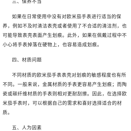
三、保养不当
温州市鹿城区锦绣路1067号置信广场10层1015室（需提前预约）
哈尔滨市道里区友谊西路600号富力中心T2座写字楼29层03室（需提前预约）
如果在日常使用中没有对欧米茄手表进行适当的保
大连市中山区人民路15号国际金融大厦7层G室（需提前预约）
养，例如不及时清洁表壳或者使用了不合适的清洁剂，也
佛山市禅城区季华五路57号万科金融中心C座12层1205室（需提前预约）
可能导致表壳表面产生划痕。此外，如果在佩戴过程中不
东莞市东城街道鸿福东路1号民盈国贸中心T1写字楼9层907室（需提前预约）
无锡市梁溪区人民中路139号恒隆广场写字楼1座11层1104室（需提前预约）
小心将手表掉落在硬物上，也容易造成划痕。
南通市崇川区工农路57号圆融广场写字楼16层1603室（需提前预约）
四、材质问题
苏州市苏州工业园区星港街199号苏州中心办公楼C座22层08室（需提前预约）
武汉市江汉区解放大道686号世界贸易大厦38层09室（需提前预约）
不同材质的欧米茄手表表壳对划痕的敏感程度也有所
南宁市青秀区金湖路59号地王大厦12楼1224室（需提前预约）
不同。一般来说，金属材质的手表更容易产生划痕；而陶
合肥市蜀山区潜山路111号万象城华润大厦B座12楼03室（需提前预约）
泉州市丰泽区宝洲路729号浦西万达中心写字楼A座7楼709室（需提前预约）
瓷或碳纤维材质的手表则相对更耐刮擦。因此，在选择欧
青岛市南区山东路6号华润大厦B座22层04室（需提前预约）
米茄手表时，可以根据自己的需求和喜好选择适合的材
烟台市芝罘区胜利路139号万达金融中心A座907室（需提前预约）
质。
长春市朝阳区西安大路727号中银大厦A座(旺进大厦)18层09室（需提前预约）
贵阳市南明区都司高架桥路33号亨特国际金融中心14楼14D（需提前预约）
五、人为因素