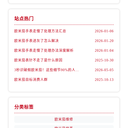
内蒙古自治区包头市青山区幸福路甲3号王府井百货名表维修售后服务中心（需提前预约）
内蒙古自治区赤峰市红山区哈达街售后服务中心（需提前预约）
内蒙古自治区鄂尔多斯市东胜区伊金霍洛街售后服务中心（需提前预约）
站点热门
内蒙古自治区呼伦贝尔市海拉尔区中央街售后服务中心（需提前预约）
欧米茄手表走慢了处理方法汇总
2026-01-06
内蒙古自治区通辽市科尔沁区明仁大街售后服务中心（需提前预约）
欧米茄手表进灰了怎么解决
2026-01-20
内蒙古自治区乌海市海勃湾区人民南路售后服务中心（需提前预约）
内蒙古自治区乌兰察布市集宁区恩和大街售后服务中心（需提前预约）
欧米茄手表走慢了处理办法深度解析
2026-01-04
内蒙古自治区锡林郭勒盟市锡林浩特市光明街与额尔敦路交叉口售后服务中心（需提前预约）
欧米茄表针不走了是什么原因
2025-10-30
内蒙古自治区兴安盟市乌兰浩特市兴安大街售后服务中心（需提前预约）
3秒识破假欧米茄！这些细节90%的人都忽略了
2026-05-05
山西省大同市平城区迎宾街售后服务中心（需提前预约）
欧米茄目标消费人群
2025-10-13
山西省晋城市城区黄华街售后服务中心（需提前预约）
山西省晋中市榆次区顺城街售后服务中心（需提前预约）
山西省临汾市尧都区解放路售后服务中心（需提前预约）
山西省吕梁市离石区永宁中路与建设街交叉口售后服务中心（需提前预约）
分类标签
山西省朔州市朔城区怡西路与鄯阳西街交汇处售后服务中心（需提前预约）
欧米茄维修
山西省忻州市忻府区和平东街与七一南路交叉口售后服务中心（需提前预约）