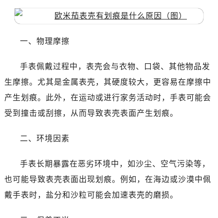
南昌市红谷滩新区红谷中大道998号绿地双子塔（中央广场）A1座办公楼14层07室（需提前预约）
济南市历下区经十路11111号华润中心写字楼（万象城）15层1508室（需提前预约）
广州市天河区天河路230号万菱汇国际中心写字楼A塔7层704室（需提前预约）
一、物理摩擦
广州市越秀区环市东路371-375号世界贸易中心大厦南塔写字楼15层07室（需提前预约）
深圳市罗湖区深南东路5001号华润大厦写字楼17层1701室（需提前预约）
手表佩戴过程中，表壳会与衣物、口袋、其他物品发
惠州市惠城区江北文昌一路7号华贸大厦写字楼1座30层05室（需提前预约）
生摩擦。尤其是金属表壳，其硬度较大，更容易在摩擦中
厦门市思明区湖滨东路95号华润大厦写字楼B座11层1104室（需提前预约）
产生划痕。此外，在运动或进行家务活动时，手表可能会
福州市鼓楼区五四路128-1号恒力城写字楼15层03室（需提前预约）
受到撞击或刮擦，从而导致表壳表面产生划痕。
成都市锦江区人民东路6号SAC东原中心写字楼24层2406B室（需提前预约）
重庆市江北区观音桥步行街2号融恒时代广场写字楼9层902室（需提前预约）
二、环境因素
长沙市芙蓉区定王台街道建湘路393号世茂环球金融中心写字楼（芙蓉广场）10层13室（需提前预约）
郑州市二七区铭功路10号华润大厦写字楼29层2905室（需提前预约）
手表长期暴露在恶劣环境中，如沙尘、空气污染等，
太原市迎泽区解放路15号亨得利名表服务中心（品牌授权店）3层整层（需提前预约）
也可能导致表壳表面出现划痕。例如，在海边或沙漠中佩
沈阳市沈河区中街路137号亨得利名表服务中心（品牌授权店）1层整层（需提前预约）
戴手表时，盐分和沙粒可能会加速表壳的磨损。
沈阳市沈河区中街路83号亨得利名表服务中心（品牌授权店）1层整层（需提前预约）
乌鲁木齐市天山区红山路26号时代广场（CCMALL）C座17层17-B（需提前预约）