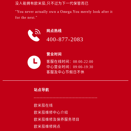
江苏省徐州市鼓楼区淮海东路29号苏宁广场IFC国际金融中心35层3508室售后服务中心（需提前预约）
没人能拥有欧米茄,只不过为下一代保管而已
江苏省盐城市盐都区世纪大道5号盐城金融城写字楼1号楼16层1604室售后服务中心（需提前预约）
"You never actually own a Omega.You merely look after it
for the next."
江苏省扬州市邗江区国展路29号星耀天地写字楼1号楼18层1803室售后服务中心（需提前预约）
江苏省镇江市京口区中山东路售后服务中心（需提前预约）
网点热线
江西省抚州市临川区赣东大道售后服务中心（需提前预约）
400-877-2083
江西省赣州市章贡区文清路售后服务中心（需提前预约）
江西省吉安市吉州区井冈山大道售后服务中心（需提前预约）
营业时间
江西省景德镇市珠山区珠山中路售后服务中心（需提前预约）
客服在线时间：08:00-22:00
中心营业时间：09:00-19:30
江西省九江市浔阳区浔阳路售后服务中心（需提前预约）
客服及中心节假日不休
江西省南昌市红谷滩新区红谷中大道998号绿地双子塔（中央广场）A1座办公楼14层1407室售后服务中心（需提前预约）
江西省萍乡市安源区萍安北大道与康庄路交叉口售后服务中心（需提前预约）
站点导航
江西省上饶市信州区滨江西路售后服务中心（需提前预约）
江西省新余市渝水区北湖西路售后服务中心（需提前预约）
欧米茄在线
江西省宜春市袁州区中山中路售后服务中心（需提前预约）
欧米茄维修中心介绍
江西省鹰潭市月湖区胜利东路售后服务中心（需提前预约）
欧米茄维修及保养服务项目
山东省德州市德城区东风中路售后服务中心（需提前预约）
欧米茄维修网点