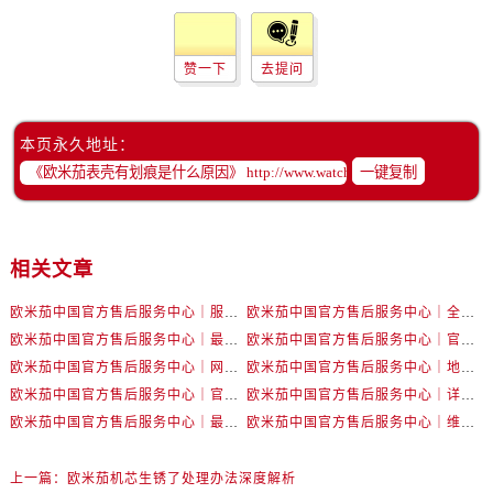
黑龙江省齐齐哈尔市龙沙区龙华路售后服务中心（需提前预约）
黑龙江省双鸭山市尖山区新兴大街售后服务中心（需提前预约）
赞一下
去提问
黑龙江省绥化市北林区新华街与康庄路交叉口售后服务中心（需提前预约）
黑龙江省伊春市伊美区通河路售后服务中心（需提前预约）
吉林省白城市洮北区明仁南街售后服务中心（需提前预约）
本页永久地址：
吉林省白山市浑江区浑江大街售后服务中心（需提前预约）
一键复制
吉林省吉林市船营区河南街售后服务中心（需提前预约）
吉林省辽源市龙山区人民大街售后服务中心（需提前预约）
吉林省梅河口市新华街道梅河大街售后服务中心（需提前预约）
相关文章
吉林省四平市铁东区紫气大路与南九经街交汇处售后服务中心（需提前预约）
欧米茄中国官方售后服务中心｜服务热线及详细地址权威信息公告（2026年7月最新）
欧米茄中国官方售后服务中心｜全部地址与售后电话权威信息声明（2026年7月最新）
吉林省松原市宁江区五环大街售后服务中心（需提前预约）
欧米茄中国官方售后服务中心｜最新地址及官方服务热线权威信息公告（2026年7月最新）
欧米茄中国官方售后服务中心｜官方电话和维修地址权威信息公告（2026年7月最新）
吉林省通化市东昌区环通乡江南大街售后服务中心（需提前预约）
欧米茄中国官方售后服务中心｜网点地址和官方热线权威信息通知（2026年7月最新）
欧米茄中国官方售后服务中心｜地址与24小时服务电话权威信息公告（2026年7月最新）
吉林省延边市延吉市解放路售后服务中心（需提前预约）
欧米茄中国官方售后服务中心｜官方地址与售后电话权威信息公告（2026年7月最新）
欧米茄中国官方售后服务中心｜详细地址与官方电话权威信息通告（2026年7月最新）
辽宁省鞍山市铁东区站前街售后服务中心（需提前预约）
欧米茄中国官方售后服务中心｜最新热线电话与地址权威信息公告（2026年7月最新）
欧米茄中国官方售后服务中心｜维修地址与售后服务电话权威信息声明（2026年7月最新）
辽宁省本溪市平山区胜利路售后服务中心（需提前预约）
辽宁省朝阳市双塔区新华路售后服务中心（需提前预约）
上一篇：
欧米茄机芯生锈了处理办法深度解析