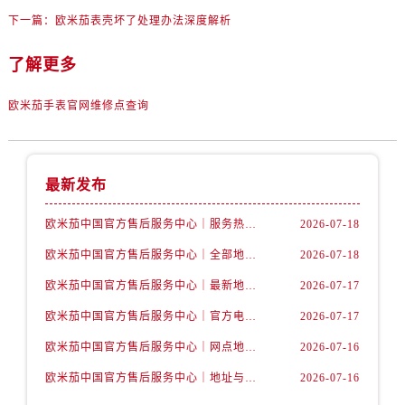
辽宁省丹东市振兴区七经街售后服务中心（需提前预约）
下一篇：
欧米茄表壳坏了处理办法深度解析
辽宁省抚顺市新抚区东一路售后服务中心（需提前预约）
辽宁省阜新市海州区解放大街售后服务中心（需提前预约）
了解更多
辽宁省葫芦岛市连山区中央路售后服务中心（需提前预约）
欧米茄手表官网维修点查询
辽宁省锦州市古塔区中央大街售后服务中心（需提前预约）
辽宁省辽阳市白塔区新运大街售后服务中心（需提前预约）
辽宁省盘锦市兴隆台区石油大街售后服务中心（需提前预约）
最新发布
辽宁省铁岭市银州区南马路售后服务中心（需提前预约）
辽宁省营口市站前区市府路与渤海大街交叉口售后服务中心（需提前预约）
欧米茄中国官方售后服务中心｜服务热线及详细地址权威信息公告（2026年7月最新）
2026-07-18
辽宁省沈阳市沈河区中街路137号亨得利名表维修授权店1楼售后服务中心（需提前预约）
欧米茄中国官方售后服务中心｜全部地址与售后电话权威信息声明（2026年7月最新）
2026-07-18
辽宁省沈阳市沈河区中街路83号亨得利名表维修授权店1楼售后服务中心（需提前预约）
北京市朝阳区建国门外大街甲6号华熙国际中心D座11层1102室售后服务中心（需提前预约）
欧米茄中国官方售后服务中心｜最新地址及官方服务热线权威信息公告（2026年7月最新）
2026-07-17
北京市东城区东长安街1号王府井东方广场W3座6层602室售后服务中心（需提前预约）
欧米茄中国官方售后服务中心｜官方电话和维修地址权威信息公告（2026年7月最新）
2026-07-17
河北省保定市竞秀区朝阳北大街北国先天下售后服务中心（需提前预约）
欧米茄中国官方售后服务中心｜网点地址和官方热线权威信息通知（2026年7月最新）
2026-07-16
内蒙古自治区阿拉善盟市左旗土尔扈特大街售后服务中心（需提前预约）
欧米茄中国官方售后服务中心｜地址与24小时服务电话权威信息公告（2026年7月最新）
2026-07-16
内蒙古自治区巴彦淖尔市临河区新华街售后服务中心（需提前预约）