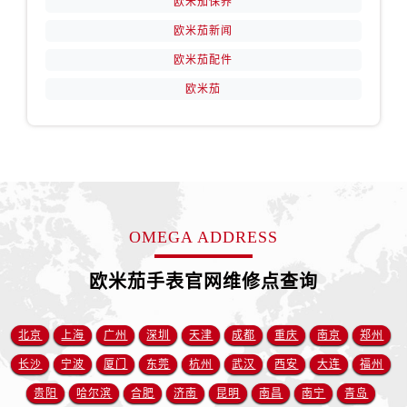
欧米茄保养
山西省阳泉市郊区平阳东街与新城大道交叉口售后服务中心（需提前预约）
欧米茄新闻
山西省运城市盐湖区河东街售后服务中心（需提前预约）
山西省长治市潞州区英雄中路售后服务中心（需提前预约）
欧米茄配件
山西省太原市迎泽区迎泽街道解放路15号亨得利名表维修授权店3楼售后服务中心（需提前预约）
欧米茄
天津市和平区赤峰道136号天津国际金融中心26层2603室售后服务中心（需提前预约）
安徽省安庆市迎江区人民路售后服务中心（需提前预约）
安徽省蚌埠市蚌山区淮河路售后服务中心（需提前预约）
安徽省亳州市谯城区魏武大道售后服务中心（需提前预约）
安徽省池州市贵池区长江路售后服务中心（需提前预约）
OMEGA ADDRESS
安徽省滁州市琅琊区南谯北路售后服务中心（需提前预约）
安徽省阜阳市颍州区颍州北路售后服务中心（需提前预约）
欧米茄手表官网维修点查询
安徽省淮北市相山区淮海路售后服务中心（需提前预约）
安徽省淮南市田家庵区国庆中路售后服务中心（需提前预约）
北京
上海
广州
深圳
天津
成都
重庆
南京
郑州
安徽省黄山市屯溪区黄山西路售后服务中心（需提前预约）
安徽省六安市金安区解放中路售后服务中心（需提前预约）
长沙
宁波
厦门
东莞
杭州
武汉
西安
大连
福州
安徽省马鞍山市雨山区湖南西路售后服务中心（需提前预约）
贵阳
哈尔滨
合肥
济南
昆明
南昌
南宁
青岛