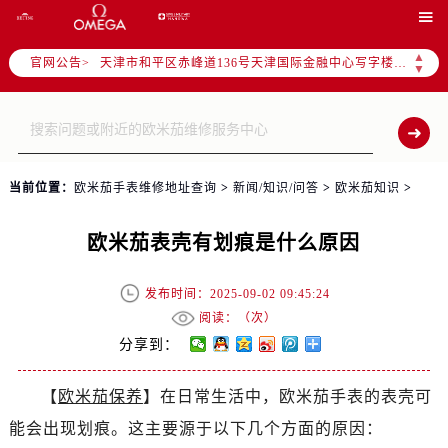
北京市东城区东长安街1号东方广场写字楼W3座6层602室（需提前预约）

北京市朝阳区建国门外大街甲6号华熙国际中心写字楼D座11层1102室（需提前预约）
▲
官网公告>
天津市和平区赤峰道136号天津国际金融中心写字楼26层2603室（需提前预约）
▼
上海市徐汇区虹桥路3号港汇中心写字楼2座37层3705室（需提前预约）
上海市黄浦区南京东路299号宏伊国际广场写字楼8层806室（需提前预约）
南京市秦淮区中山南路1号（新街口）南京中心写字楼22层C1-1室（需提前预约）
常州市新北区龙锦路1590号现代传媒中心写字楼5号楼10层1008室（需提前预约）
当前位置：
欧米茄手表维修地址查询
>
新闻/知识/问答
>
欧米茄知识
>
徐州市鼓楼区淮海东路29号苏宁广场IFC国际金融中心写字楼35层3508室（需提前预约）
扬州市邗江区国展路29号星耀天地写字楼1号楼18层1803室（需提前预约）
欧米茄表壳有划痕是什么原因
盐城市盐都区世纪大道5号盐城金融城写字楼1号楼16层1604室（需提前预约）
泰州市海陵区永定东路399号置地商务中心东塔写字楼（华润万象城）17层1706室（需提前预约）
发布时间：2025-09-02 09:45:24
宁波市江北区大闸南路500号来福士广场办公楼20层2009室（需提前预约）
阅读：（
次）
杭州市上城区钱江路1366号华润大厦写字楼A座5层503-5室（需提前预约）
分享到：
金华市金东区东市南街777号金华万达广场写字楼4号楼22层2209室（需提前预约）
【
欧米茄保养
】在日常生活中，欧米茄手表的表壳可
绍兴市越城区胜利东路379号世茂天际中心写字楼8层805室（需提前预约）
能会出现划痕。这主要源于以下几个方面的原因：
嘉兴市南湖区广益路705号嘉兴世界贸易中心写字楼A座13层1304室（需提前预约）