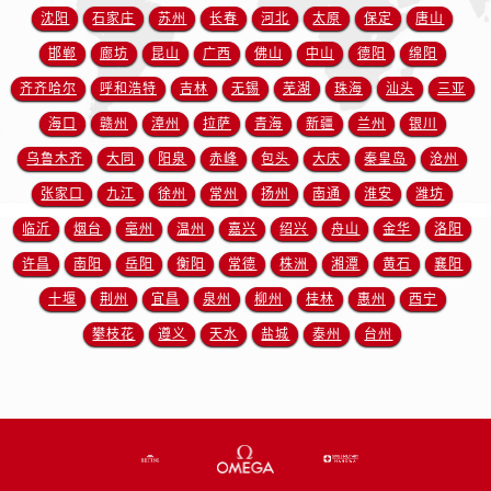
安徽省宿州市埇桥区人民中路售后服务中心（需提前预约）
沈阳
石家庄
苏州
长春
河北
太原
保定
唐山
安徽省铜陵市铜官区石城大道售后服务中心（需提前预约）
邯郸
廊坊
昆山
广西
佛山
中山
德阳
绵阳
安徽省芜湖市镜湖区中山路步行街售后服务中心（需提前预约）
齐齐哈尔
呼和浩特
吉林
无锡
芜湖
珠海
汕头
三亚
安徽省宣城市宣州区叠嶂西路售后服务中心（需提前预约）
海口
赣州
漳州
拉萨
青海
新疆
兰州
银川
福建省龙岩市新罗区九一南路售后服务中心（需提前预约）
乌鲁木齐
大同
阳泉
赤峰
包头
大庆
秦皇岛
沧州
福建省南平市建阳区人民西路售后服务中心（需提前预约）
福建省宁德市蕉城区天湖东路售后服务中心（需提前预约）
张家口
九江
徐州
常州
扬州
南通
淮安
潍坊
福建省莆田市城厢区霞林街道荔华东大道售后服务中心（需提前预约）
临沂
烟台
亳州
温州
嘉兴
绍兴
舟山
金华
洛阳
福建省三明市三元区东乾二路售后服务中心（需提前预约）
许昌
南阳
岳阳
衡阳
常德
株洲
湘潭
黄石
襄阳
福建省漳州市龙文区步港路售后服务中心（需提前预约）
十堰
荆州
宜昌
泉州
柳州
桂林
惠州
西宁
江苏省常州市新北区龙锦路1590号现代传媒中心5号楼10层1008室售后服务中心（需提前预约）
攀枝花
遵义
天水
盐城
泰州
台州
江苏省淮安市清江浦区淮海北路售后服务中心（需提前预约）
江苏省连云港市海州区通灌北路售后服务中心（需提前预约）
江苏省南京市秦淮区中山南路1号南京中心22层22-C1-C3室售后服务中心（需提前预约）
江苏省宿迁市宿城区西湖路售后服务中心（需提前预约）
江苏省泰州市海陵区永定东路399号置地商务中心东塔（华润万象城）17层1706室售后服务中心（需提前预约）