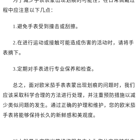
为了减少手表表蒙出现划痕的可能性，在日常佩戴过
唐山市路南区新华东道100号万达广场写字楼A座10层1002室（需提前预约）
程中应注意以下几点：
台州市椒江区东海大道1800号腾达中心东1幢20楼2002室（需提前预约）
内蒙古自治区呼和浩特市玉泉区大学西街70号华润万象城写字楼（鄂尔多斯大厦）23层2326室（需提前预约）
1.避免手表受到撞击或刮擦。
甘肃省兰州市七里河区西津西路16号兰州中心写字楼21层2102室（需提前预约）
重庆市解放碑渝中区民权路28号英利国际金融中心写字楼20层01室（需提前预约）
2.在进行运动或接触可能造成伤害的活动时，请将手
黑龙江省大庆市萨尔图区会战大街售后服务中心（需提前预约）
表摘下。
黑龙江省鹤岗市向阳区红军路售后服务中心（需提前预约）
黑龙江省黑河市爱辉区中央街售后服务中心（需提前预约）
3.定期对手表进行专业保养和检查。
黑龙江省鸡西市鸡冠区红军路售后服务中心（需提前预约）
黑龙江省佳木斯市向阳区长安路售后服务中心（需提前预约）
总之，面对欧米茄手表表蒙出现划痕的问题时，我们
黑龙江省牡丹江市东安区太平路售后服务中心（需提前预约）
应该采取科学合理的方法进行处理，并注重预防措施以减
黑龙江省七台河市桃山区大同街售后服务中心（需提前预约）
少类似问题的发生。通过正确的护理和维护，您的欧米茄
黑龙江省齐齐哈尔市龙沙区龙华路售后服务中心（需提前预约）
手表将能够保持长久的新鲜感和美观度。
黑龙江省双鸭山市尖山区新兴大街售后服务中心（需提前预约）
黑龙江省绥化市北林区新华街与康庄路交叉口售后服务中心（需提前预约）
黑龙江省伊春市伊美区通河路售后服务中心（需提前预约）