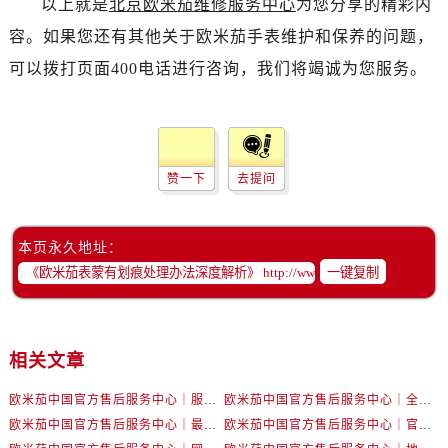
以上就是
北京欧米茄维修服务中心
为您分享的精彩内
吉林省白城市洮北区明仁南街售后服务中心（需提前预约）
容。如果您还有其他关于欧米茄手表维护和保养的问题，
吉林省白山市浑江区浑江大街售后服务中心（需提前预约）
吉林省吉林市船营区河南街售后服务中心（需提前预约）
可以拨打页面400电话进行咨询，我们将竭诚为您服务。
吉林省辽源市龙山区人民大街售后服务中心（需提前预约）
吉林省梅河口市新华街道梅河大街售后服务中心（需提前预约）
吉林省四平市铁东区紫气大路与南九经街交汇处售后服务中心（需提前预约）
吉林省松原市宁江区五环大街售后服务中心（需提前预约）
赞一下
去提问
吉林省通化市东昌区环通乡江南大街售后服务中心（需提前预约）
吉林省延边市延吉市解放路售后服务中心（需提前预约）
本页永久地址：
辽宁省鞍山市铁东区站前街售后服务中心（需提前预约）
一键复制
辽宁省本溪市平山区胜利路售后服务中心（需提前预约）
辽宁省朝阳市双塔区新华路售后服务中心（需提前预约）
辽宁省丹东市振兴区七经街售后服务中心（需提前预约）
相关文章
辽宁省抚顺市新抚区东一路售后服务中心（需提前预约）
辽宁省阜新市海州区解放大街售后服务中心（需提前预约）
欧米茄中国官方售后服务中心｜服务热线及详细地址权威信息公告（2026年7月最新）
欧米茄中国官方售后服务中心｜全部地址与售后电话权威信息声明（2026年7月最新）
欧米茄中国官方售后服务中心｜最新地址及官方服务热线权威信息公告（2026年7月最新）
欧米茄中国官方售后服务中心｜官方电话和维修地址权威信息公告（2026年7月最新）
辽宁省葫芦岛市连山区中央路售后服务中心（需提前预约）