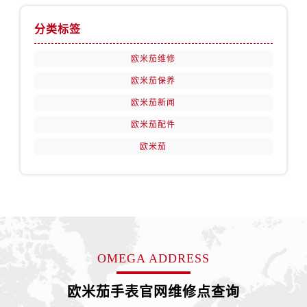
天津市和平区赤峰道136号天津国际金融中心26层2603室售后服务中心（需提前预约）
安徽省安庆市迎江区人民路售后服务中心（需提前预约）
分类标签
安徽省蚌埠市蚌山区淮河路售后服务中心（需提前预约）
欧米茄维修
安徽省亳州市谯城区魏武大道售后服务中心（需提前预约）
欧米茄保养
安徽省池州市贵池区长江路售后服务中心（需提前预约）
安徽省滁州市琅琊区南谯北路售后服务中心（需提前预约）
欧米茄新闻
安徽省阜阳市颍州区颍州北路售后服务中心（需提前预约）
欧米茄配件
安徽省淮北市相山区淮海路售后服务中心（需提前预约）
欧米茄
安徽省淮南市田家庵区国庆中路售后服务中心（需提前预约）
安徽省黄山市屯溪区黄山西路售后服务中心（需提前预约）
安徽省六安市金安区解放中路售后服务中心（需提前预约）
安徽省马鞍山市雨山区湖南西路售后服务中心（需提前预约）
安徽省宿州市埇桥区人民中路售后服务中心（需提前预约）
安徽省铜陵市铜官区石城大道售后服务中心（需提前预约）
OMEGA ADDRESS
安徽省芜湖市镜湖区中山路步行街售后服务中心（需提前预约）
欧米茄手表官网维修点查询
安徽省宣城市宣州区叠嶂西路售后服务中心（需提前预约）