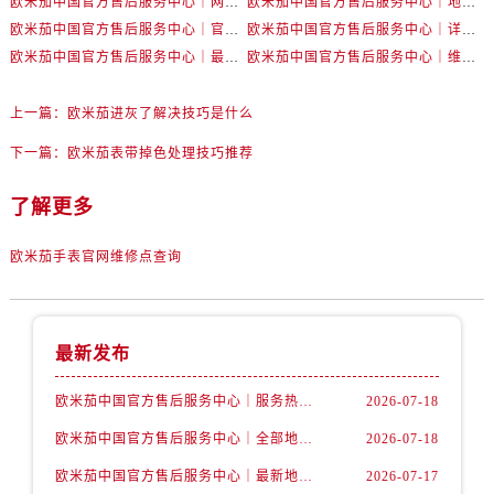
欧米茄中国官方售后服务中心｜网点地址和官方热线权威信息通知（2026年7月最新）
欧米茄中国官方售后服务中心｜地址与24小时服务电话权威信息公告（2026年7月最新）
辽宁省锦州市古塔区中央大街售后服务中心（需提前预约）
欧米茄中国官方售后服务中心｜官方地址与售后电话权威信息公告（2026年7月最新）
欧米茄中国官方售后服务中心｜详细地址与官方电话权威信息通告（2026年7月最新）
辽宁省辽阳市白塔区新运大街售后服务中心（需提前预约）
欧米茄中国官方售后服务中心｜最新热线电话与地址权威信息公告（2026年7月最新）
欧米茄中国官方售后服务中心｜维修地址与售后服务电话权威信息声明（2026年7月最新）
辽宁省盘锦市兴隆台区石油大街售后服务中心（需提前预约）
辽宁省铁岭市银州区南马路售后服务中心（需提前预约）
上一篇：
欧米茄进灰了解决技巧是什么
辽宁省营口市站前区市府路与渤海大街交叉口售后服务中心（需提前预约）
下一篇：
欧米茄表带掉色处理技巧推荐
辽宁省沈阳市沈河区中街路137号亨得利名表维修授权店1楼售后服务中心（需提前预约）
辽宁省沈阳市沈河区中街路83号亨得利名表维修授权店1楼售后服务中心（需提前预约）
了解更多
北京市朝阳区建国门外大街甲6号华熙国际中心D座11层1102室售后服务中心（需提前预约）
北京市东城区东长安街1号王府井东方广场W3座6层602室售后服务中心（需提前预约）
欧米茄手表官网维修点查询
河北省保定市竞秀区朝阳北大街北国先天下售后服务中心（需提前预约）
内蒙古自治区阿拉善盟市左旗土尔扈特大街售后服务中心（需提前预约）
内蒙古自治区巴彦淖尔市临河区新华街售后服务中心（需提前预约）
最新发布
内蒙古自治区包头市青山区幸福路甲3号王府井百货名表维修售后服务中心（需提前预约）
欧米茄中国官方售后服务中心｜服务热线及详细地址权威信息公告（2026年7月最新）
2026-07-18
内蒙古自治区赤峰市红山区哈达街售后服务中心（需提前预约）
欧米茄中国官方售后服务中心｜全部地址与售后电话权威信息声明（2026年7月最新）
2026-07-18
内蒙古自治区鄂尔多斯市东胜区伊金霍洛街售后服务中心（需提前预约）
内蒙古自治区呼伦贝尔市海拉尔区中央街售后服务中心（需提前预约）
欧米茄中国官方售后服务中心｜最新地址及官方服务热线权威信息公告（2026年7月最新）
2026-07-17