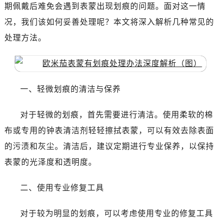
深圳市罗湖区深南东路5001号华润大厦写字楼17层1701室（需提前预约）
期佩戴后难免会遇到表蒙出现划痕的问题。面对这一情
惠州市惠城区江北文昌一路7号华贸大厦写字楼1座30层05室（需提前预约）
况，我们该如何妥善处理呢？本文将深入解析几种常见的
厦门市思明区湖滨东路95号华润大厦写字楼B座11层1104室（需提前预约）
处理方法。
福州市鼓楼区五四路128-1号恒力城写字楼15层03室（需提前预约）
成都市锦江区人民东路6号SAC东原中心写字楼24层2406B室（需提前预约）
重庆市江北区观音桥步行街2号融恒时代广场写字楼9层902室（需提前预约）
长沙市芙蓉区定王台街道建湘路393号世茂环球金融中心写字楼（芙蓉广场）10层13室（需提前预约）
一、轻微划痕的清洁与保养
郑州市二七区铭功路10号华润大厦写字楼29层2905室（需提前预约）
对于轻微的划痕，首先需要进行清洁。使用柔软的棉
太原市迎泽区解放路15号亨得利名表服务中心（品牌授权店）3层整层（需提前预约）
沈阳市沈河区中街路137号亨得利名表服务中心（品牌授权店）1层整层（需提前预约）
布或专用的钟表清洁剂轻轻擦拭表蒙，可以有效去除表面
沈阳市沈河区中街路83号亨得利名表服务中心（品牌授权店）1层整层（需提前预约）
的污渍和灰尘。清洁后，建议定期进行专业保养，以保持
乌鲁木齐市天山区红山路26号时代广场（CCMALL）C座17层17-B（需提前预约）
表蒙的光泽度和透明度。
温州市鹿城区锦绣路1067号置信广场10层1015室（需提前预约）
哈尔滨市道里区友谊西路600号富力中心T2座写字楼29层03室（需提前预约）
二、使用专业修复工具
大连市中山区人民路15号国际金融大厦7层G室（需提前预约）
佛山市禅城区季华五路57号万科金融中心C座12层1205室（需提前预约）
对于较为明显的划痕，可以考虑使用专业的修复工具