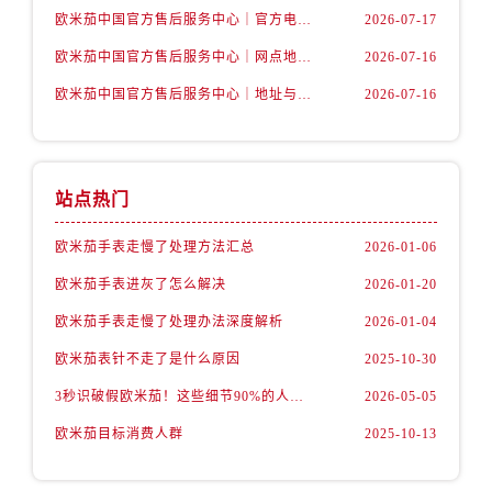
内蒙古自治区通辽市科尔沁区明仁大街售后服务中心（需提前预约）
欧米茄中国官方售后服务中心｜官方电话和维修地址权威信息公告（2026年7月最新）
2026-07-17
内蒙古自治区乌海市海勃湾区人民南路售后服务中心（需提前预约）
欧米茄中国官方售后服务中心｜网点地址和官方热线权威信息通知（2026年7月最新）
2026-07-16
内蒙古自治区乌兰察布市集宁区恩和大街售后服务中心（需提前预约）
欧米茄中国官方售后服务中心｜地址与24小时服务电话权威信息公告（2026年7月最新）
2026-07-16
内蒙古自治区锡林郭勒盟市锡林浩特市光明街与额尔敦路交叉口售后服务中心（需提前预约）
内蒙古自治区兴安盟市乌兰浩特市兴安大街售后服务中心（需提前预约）
山西省大同市平城区迎宾街售后服务中心（需提前预约）
山西省晋城市城区黄华街售后服务中心（需提前预约）
站点热门
山西省晋中市榆次区顺城街售后服务中心（需提前预约）
欧米茄手表走慢了处理方法汇总
2026-01-06
山西省临汾市尧都区解放路售后服务中心（需提前预约）
欧米茄手表进灰了怎么解决
2026-01-20
山西省吕梁市离石区永宁中路与建设街交叉口售后服务中心（需提前预约）
山西省朔州市朔城区怡西路与鄯阳西街交汇处售后服务中心（需提前预约）
欧米茄手表走慢了处理办法深度解析
2026-01-04
山西省忻州市忻府区和平东街与七一南路交叉口售后服务中心（需提前预约）
欧米茄表针不走了是什么原因
2025-10-30
山西省阳泉市郊区平阳东街与新城大道交叉口售后服务中心（需提前预约）
3秒识破假欧米茄！这些细节90%的人都忽略了
2026-05-05
山西省运城市盐湖区河东街售后服务中心（需提前预约）
欧米茄目标消费人群
2025-10-13
山西省长治市潞州区英雄中路售后服务中心（需提前预约）
山西省太原市迎泽区迎泽街道解放路15号亨得利名表维修授权店3楼售后服务中心（需提前预约）