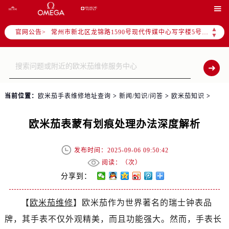
上海市黄浦区南京东路299号宏伊国际广场写字楼8层806室（需提前预约）

南京市秦淮区中山南路1号（新街口）南京中心写字楼22层C1-1室（需提前预约）
▲
官网公告>
常州市新北区龙锦路1590号现代传媒中心写字楼5号楼10层1008室（需提前预约）
▼
徐州市鼓楼区淮海东路29号苏宁广场IFC国际金融中心写字楼35层3508室（需提前预约）
扬州市邗江区国展路29号星耀天地写字楼1号楼18层1803室（需提前预约）
盐城市盐都区世纪大道5号盐城金融城写字楼1号楼16层1604室（需提前预约）
泰州市海陵区永定东路399号置地商务中心东塔写字楼（华润万象城）17层1706室（需提前预约）
当前位置：
欧米茄手表维修地址查询
>
新闻/知识/问答
>
欧米茄知识
>
宁波市江北区大闸南路500号来福士广场办公楼20层2009室（需提前预约）
杭州市上城区钱江路1366号华润大厦写字楼A座5层503-5室（需提前预约）
欧米茄表蒙有划痕处理办法深度解析
金华市金东区东市南街777号金华万达广场写字楼4号楼22层2209室（需提前预约）
绍兴市越城区胜利东路379号世茂天际中心写字楼8层805室（需提前预约）
发布时间：2025-09-06 09:50:42
嘉兴市南湖区广益路705号嘉兴世界贸易中心写字楼A座13层1304室（需提前预约）
阅读：（
次）
南昌市红谷滩新区红谷中大道998号绿地双子塔（中央广场）A1座办公楼14层07室（需提前预约）
分享到：
济南市历下区经十路11111号华润中心写字楼（万象城）15层1508室（需提前预约）
【
欧米茄维修
】欧米茄作为世界著名的瑞士钟表品
广州市天河区天河路230号万菱汇国际中心写字楼A塔7层704室（需提前预约）
牌，其手表不仅外观精美，而且功能强大。然而，手表长
广州市越秀区环市东路371-375号世界贸易中心大厦南塔写字楼15层07室（需提前预约）