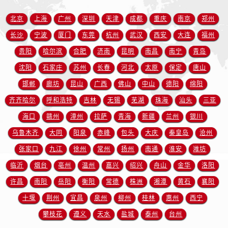
福建省龙岩市新罗区九一南路售后服务中心（需提前预约）
福建省南平市建阳区人民西路售后服务中心（需提前预约）
北京
上海
广州
深圳
天津
成都
重庆
南京
郑州
福建省宁德市蕉城区天湖东路售后服务中心（需提前预约）
长沙
宁波
厦门
东莞
杭州
武汉
西安
大连
福州
福建省莆田市城厢区霞林街道荔华东大道售后服务中心（需提前预约）
贵阳
哈尔滨
合肥
济南
昆明
南昌
南宁
青岛
福建省三明市三元区东乾二路售后服务中心（需提前预约）
沈阳
石家庄
苏州
长春
河北
太原
保定
唐山
福建省漳州市龙文区步港路售后服务中心（需提前预约）
邯郸
廊坊
昆山
广西
佛山
中山
德阳
绵阳
江苏省常州市新北区龙锦路1590号现代传媒中心5号楼10层1008室售后服务中心（需提前预约）
齐齐哈尔
呼和浩特
吉林
无锡
芜湖
珠海
汕头
三亚
江苏省淮安市清江浦区淮海北路售后服务中心（需提前预约）
海口
赣州
漳州
拉萨
青海
新疆
兰州
银川
江苏省连云港市海州区通灌北路售后服务中心（需提前预约）
江苏省南京市秦淮区中山南路1号南京中心22层22-C1-C3室售后服务中心（需提前预约）
乌鲁木齐
大同
阳泉
赤峰
包头
大庆
秦皇岛
沧州
江苏省宿迁市宿城区西湖路售后服务中心（需提前预约）
张家口
九江
徐州
常州
扬州
南通
淮安
潍坊
江苏省泰州市海陵区永定东路399号置地商务中心东塔（华润万象城）17层1706室售后服务中心（需提前预约）
临沂
烟台
亳州
温州
嘉兴
绍兴
舟山
金华
洛阳
江苏省徐州市鼓楼区淮海东路29号苏宁广场IFC国际金融中心35层3508室售后服务中心（需提前预约）
许昌
南阳
岳阳
衡阳
常德
株洲
湘潭
黄石
襄阳
江苏省盐城市盐都区世纪大道5号盐城金融城写字楼1号楼16层1604室售后服务中心（需提前预约）
十堰
荆州
宜昌
泉州
柳州
桂林
惠州
西宁
江苏省扬州市邗江区国展路29号星耀天地写字楼1号楼18层1803室售后服务中心（需提前预约）
攀枝花
遵义
天水
盐城
泰州
台州
江苏省镇江市京口区中山东路售后服务中心（需提前预约）