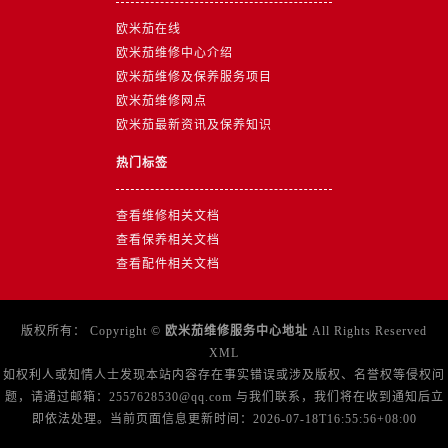
山东省临沂市兰山区解放路售后服务中心（需提前预约）
欧米茄在线
山东省日照市东港区烟台路售后服务中心（需提前预约）
欧米茄维修中心介绍
山东省泰安市泰山区财源街道泰山大街售后服务中心（需提前预约）
欧米茄维修及保养服务项目
山东省威海市环翠区新威海路89号振华商厦一楼名表维修售后服务中心（需提前预约）
欧米茄维修网点
山东省潍坊市奎文区东风东街售后服务中心（需提前预约）
欧米茄最新资讯及保养知识
山东省枣庄市滕州市北辛路与善国路交叉口售后服务中心（需提前预约）
热门标签
山东省淄博市张店区金晶大道售后服务中心（需提前预约）
上海市黄浦区南京东路299号宏伊国际广场写字楼8层806室售后服务中心（需提前预约）
查看维修相关文档
上海市徐汇区虹桥路3号港汇中心2座37层3705室售后服务中心（需提前预约）
查看保养相关文档
浙江省杭州市上城区钱江路1366号华润大厦A座5层503-5室售后服务中心（需提前预约）
查看配件相关文档
浙江省湖州市吴兴区劳动路售后服务中心（需提前预约）
浙江省嘉兴市南湖区广益路705号嘉兴世界贸易中心A座13层1304室售后服务中心（需提前预约）
版权所有：
Copyright ©
欧米茄维修服务中心地址
All Rights Reserved
浙江省金华市金东区东市南街777号金华万达广场4号楼22楼2209室售后服务中心（需提前预约）
XML
浙江省丽水市莲都区解放街售后服务中心（需提前预约）
如权利人或知情人士发现本站内容存在事实错误或涉及版权、名誉权等侵权问
题，请通过邮箱：2557628530@qq.com 与我们联系，我们将在收到通知后立
浙江省宁波市江北区大闸南路500号来福士广场办公楼20层2009室售后服务中心（需提前预约）
即依法处理。当前页面信息更新时间：2026-07-18T16:55:56+08:00
浙江省衢州市柯城区上街售后服务中心（需提前预约）