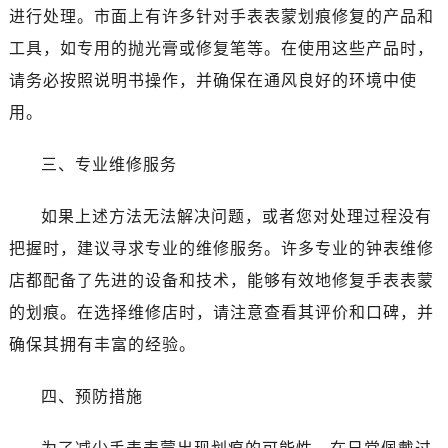
东莞市东城街道鸿福东路1号民盈国贸中心T1写字楼9层907室（需提前预约）
进行处理。市面上有许多针对手表表蒙划痕修复的产品和
无锡市梁溪区人民中路139号恒隆广场写字楼1座11层1104室（需提前预约）
工具，如专用的抛光膏或修复笔等。在使用这些产品时，
南通市崇川区工农路57号圆融广场写字楼16层1603室（需提前预约）
请务必按照说明书操作，并确保在通风良好的环境中使
苏州市苏州工业园区星港街199号苏州中心办公楼C座22层08室（需提前预约）
用。
武汉市江汉区解放大道686号世界贸易大厦38层09室（需提前预约）
南宁市青秀区金湖路59号地王大厦12楼1224室（需提前预约）
三、专业维修服务
合肥市蜀山区潜山路111号万象城华润大厦B座12楼03室（需提前预约）
泉州市丰泽区宝洲路729号浦西万达中心写字楼A座7楼709室（需提前预约）
如果上述方法无法解决问题，或者您对处理过程没有
青岛市南区山东路6号华润大厦B座22层04室（需提前预约）
把握时，建议寻求专业的维修服务。许多专业的钟表维修
烟台市芝罘区胜利路139号万达金融中心A座907室（需提前预约）
店都配备了先进的设备和技术，能够有效地修复手表表蒙
长春市朝阳区西安大路727号中银大厦A座(旺进大厦)18层09室（需提前预约）
的划痕。在选择维修店时，请注意查看其评价和口碑，并
贵阳市南明区都司高架桥路33号亨特国际金融中心14楼14D（需提前预约）
确保其拥有丰富的经验。
昆明市盘龙区北京路928号同德昆明广场写字楼10层06室（需提前预约）
石家庄市长安区中山东路39号勒泰中心写字楼B座13层07室（需提前预约）
四、预防措施
西安市碑林区南关正街88号华侨城长安国际中心E座6楼10室（需提前预约）
海口市龙华区金贸东路5号海口华润大厦B座17层1707室（需提前预约）