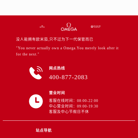
江西省抚州市临川区赣东大道售后服务中心（需提前预约）
江西省赣州市章贡区文清路售后服务中心（需提前预约）
江西省吉安市吉州区井冈山大道售后服务中心（需提前预约）
江西省景德镇市珠山区珠山中路售后服务中心（需提前预约）
江西省九江市浔阳区浔阳路售后服务中心（需提前预约）
没人能拥有欧米茄,只不过为下一代保管而已
江西省南昌市红谷滩新区红谷中大道998号绿地双子塔（中央广场）A1座办公楼14层1407室售后服务中心（需提前预约）
"You never actually own a Omega.You merely look after it
江西省萍乡市安源区萍安北大道与康庄路交叉口售后服务中心（需提前预约）
for the next."
江西省上饶市信州区滨江西路售后服务中心（需提前预约）
网点热线
江西省新余市渝水区北湖西路售后服务中心（需提前预约）
400-877-2083
江西省宜春市袁州区中山中路售后服务中心（需提前预约）
江西省鹰潭市月湖区胜利东路售后服务中心（需提前预约）
营业时间
山东省德州市德城区东风中路售后服务中心（需提前预约）
客服在线时间：08:00-22:00
山东省东营市东营区济南路售后服务中心（需提前预约）
中心营业时间：09:00-19:30
客服及中心节假日不休
山东省济南市历下区经十路11111号华润中心写字楼（万象城）15层1508室售后服务中心（需提前预约）
山东省济宁市任城区太白楼路售后服务中心（需提前预约）
站点导航
山东省莱芜市文化南路8号银座商城名表维修一楼名表维修售后服务中心（需提前预约）