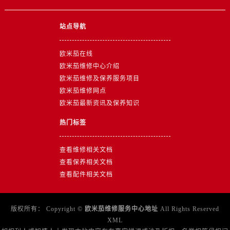
山东省东营市东营区济南路售后服务中心（需提前预约）
山东省济南市历下区经十路11111号华润中心写字楼（万象城）15层1508室售后服务中心（需提前预约）
站点导航
山东省济宁市任城区太白楼路售后服务中心（需提前预约）
山东省莱芜市文化南路8号银座商城名表维修一楼名表维修售后服务中心（需提前预约）
欧米茄在线
山东省临沂市兰山区解放路售后服务中心（需提前预约）
欧米茄维修中心介绍
山东省日照市东港区烟台路售后服务中心（需提前预约）
欧米茄维修及保养服务项目
山东省泰安市泰山区财源街道泰山大街售后服务中心（需提前预约）
欧米茄维修网点
欧米茄最新资讯及保养知识
山东省威海市环翠区新威海路89号振华商厦一楼名表维修售后服务中心（需提前预约）
山东省潍坊市奎文区东风东街售后服务中心（需提前预约）
热门标签
山东省枣庄市滕州市北辛路与善国路交叉口售后服务中心（需提前预约）
山东省淄博市张店区金晶大道售后服务中心（需提前预约）
查看维修相关文档
上海市黄浦区南京东路299号宏伊国际广场写字楼8层806室售后服务中心（需提前预约）
查看保养相关文档
查看配件相关文档
上海市徐汇区虹桥路3号港汇中心2座37层3705室售后服务中心（需提前预约）
浙江省杭州市上城区钱江路1366号华润大厦A座5层503-5室售后服务中心（需提前预约）
浙江省湖州市吴兴区劳动路售后服务中心（需提前预约）
版权所有：
Copyright ©
欧米茄维修服务中心地址
All Rights Reserved
浙江省嘉兴市南湖区广益路705号嘉兴世界贸易中心A座13层1304室售后服务中心（需提前预约）
XML