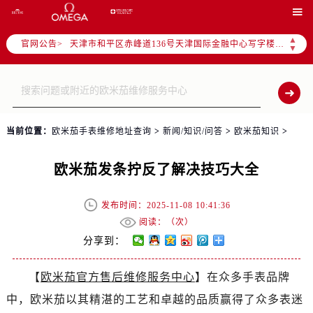
北京市东城区东长安街1号东方广场写字楼W3座6层602室（需提前预约）

北京市朝阳区建国门外大街甲6号华熙国际中心写字楼D座11层1102室（需提前预约）
▲
官网公告>
天津市和平区赤峰道136号天津国际金融中心写字楼26层2603室（需提前预约）
▼
上海市徐汇区虹桥路3号港汇中心写字楼2座37层3705室（需提前预约）
上海市黄浦区南京东路299号宏伊国际广场写字楼8层806室（需提前预约）
南京市秦淮区中山南路1号（新街口）南京中心写字楼22层C1-1室（需提前预约）
常州市新北区龙锦路1590号现代传媒中心写字楼5号楼10层1008室（需提前预约）
当前位置：
欧米茄手表维修地址查询
>
新闻/知识/问答
>
欧米茄知识
>
徐州市鼓楼区淮海东路29号苏宁广场IFC国际金融中心写字楼35层3508室（需提前预约）
扬州市邗江区国展路29号星耀天地写字楼1号楼18层1803室（需提前预约）
欧米茄发条拧反了解决技巧大全
盐城市盐都区世纪大道5号盐城金融城写字楼1号楼16层1604室（需提前预约）
泰州市海陵区永定东路399号置地商务中心东塔写字楼（华润万象城）17层1706室（需提前预约）
发布时间：2025-11-08 10:41:36
宁波市江北区大闸南路500号来福士广场办公楼20层2009室（需提前预约）
阅读：（
次）
杭州市上城区钱江路1366号华润大厦写字楼A座5层503-5室（需提前预约）
分享到：
金华市金东区东市南街777号金华万达广场写字楼4号楼22层2209室（需提前预约）
【
欧米茄官方售后维修服务中心
】在众多手表品牌
绍兴市越城区胜利东路379号世茂天际中心写字楼8层805室（需提前预约）
中，欧米茄以其精湛的工艺和卓越的品质赢得了众多表迷
嘉兴市南湖区广益路705号嘉兴世界贸易中心写字楼A座13层1304室（需提前预约）