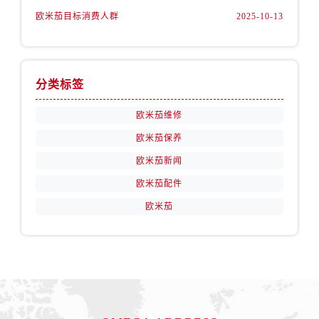
山西省阳泉市郊区平阳东街与新城大道交叉口售后服务中心（需提前预约）
欧米茄目标消费人群
2025-10-13
山西省运城市盐湖区河东街售后服务中心（需提前预约）
山西省长治市潞州区英雄中路售后服务中心（需提前预约）
山西省太原市迎泽区迎泽街道解放路15号亨得利名表维修授权店3楼售后服务中心（需提前预约）
分类标签
天津市和平区赤峰道136号天津国际金融中心26层2603室售后服务中心（需提前预约）
安徽省安庆市迎江区人民路售后服务中心（需提前预约）
欧米茄维修
安徽省蚌埠市蚌山区淮河路售后服务中心（需提前预约）
欧米茄保养
安徽省亳州市谯城区魏武大道售后服务中心（需提前预约）
欧米茄新闻
安徽省池州市贵池区长江路售后服务中心（需提前预约）
欧米茄配件
安徽省滁州市琅琊区南谯北路售后服务中心（需提前预约）
安徽省阜阳市颍州区颍州北路售后服务中心（需提前预约）
欧米茄
安徽省淮北市相山区淮海路售后服务中心（需提前预约）
安徽省淮南市田家庵区国庆中路售后服务中心（需提前预约）
安徽省黄山市屯溪区黄山西路售后服务中心（需提前预约）
安徽省六安市金安区解放中路售后服务中心（需提前预约）
安徽省马鞍山市雨山区湖南西路售后服务中心（需提前预约）