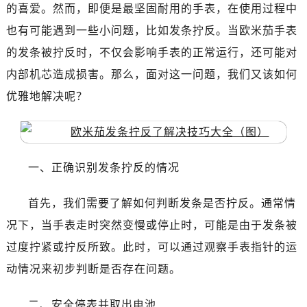
南昌市红谷滩新区红谷中大道998号绿地双子塔（中央广场）A1座办公楼14层07室（需提前预约）
的喜爱。然而，即便是最坚固耐用的手表，在使用过程中
济南市历下区经十路11111号华润中心写字楼（万象城）15层1508室（需提前预约）
也有可能遇到一些小问题，比如发条拧反。当欧米茄手表
广州市天河区天河路230号万菱汇国际中心写字楼A塔7层704室（需提前预约）
的发条被拧反时，不仅会影响手表的正常运行，还可能对
广州市越秀区环市东路371-375号世界贸易中心大厦南塔写字楼15层07室（需提前预约）
内部机芯造成损害。那么，面对这一问题，我们又该如何
深圳市罗湖区深南东路5001号华润大厦写字楼17层1701室（需提前预约）
优雅地解决呢？
惠州市惠城区江北文昌一路7号华贸大厦写字楼1座30层05室（需提前预约）
厦门市思明区湖滨东路95号华润大厦写字楼B座11层1104室（需提前预约）
福州市鼓楼区五四路128-1号恒力城写字楼15层03室（需提前预约）
成都市锦江区人民东路6号SAC东原中心写字楼24层2406B室（需提前预约）
一、正确识别发条拧反的情况
重庆市江北区观音桥步行街2号融恒时代广场写字楼9层902室（需提前预约）
长沙市芙蓉区定王台街道建湘路393号世茂环球金融中心写字楼（芙蓉广场）10层13室（需提前预约）
首先，我们需要了解如何判断发条是否拧反。通常情
郑州市二七区铭功路10号华润大厦写字楼29层2905室（需提前预约）
况下，当手表走时突然变慢或停止时，可能是由于发条被
太原市迎泽区解放路15号亨得利名表服务中心（品牌授权店）3层整层（需提前预约）
过度拧紧或拧反所致。此时，可以通过观察手表指针的运
沈阳市沈河区中街路137号亨得利名表服务中心（品牌授权店）1层整层（需提前预约）
动情况来初步判断是否存在问题。
沈阳市沈河区中街路83号亨得利名表服务中心（品牌授权店）1层整层（需提前预约）
乌鲁木齐市天山区红山路26号时代广场（CCMALL）C座17层17-B（需提前预约）
二、安全停表并取出电池