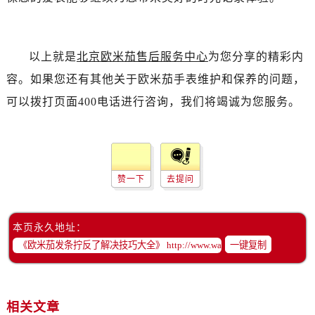
黑龙江省齐齐哈尔市龙沙区龙华路售后服务中心（需提前预约）
黑龙江省双鸭山市尖山区新兴大街售后服务中心（需提前预约）
黑龙江省绥化市北林区新华街与康庄路交叉口售后服务中心（需提前预约）
以上就是
北京欧米茄售后服务中心
为您分享的精彩内
黑龙江省伊春市伊美区通河路售后服务中心（需提前预约）
容。如果您还有其他关于欧米茄手表维护和保养的问题，
吉林省白城市洮北区明仁南街售后服务中心（需提前预约）
可以拨打页面400电话进行咨询，我们将竭诚为您服务。
吉林省白山市浑江区浑江大街售后服务中心（需提前预约）
吉林省吉林市船营区河南街售后服务中心（需提前预约）
吉林省辽源市龙山区人民大街售后服务中心（需提前预约）
吉林省梅河口市新华街道梅河大街售后服务中心（需提前预约）
赞一下
去提问
吉林省四平市铁东区紫气大路与南九经街交汇处售后服务中心（需提前预约）
吉林省松原市宁江区五环大街售后服务中心（需提前预约）
吉林省通化市东昌区环通乡江南大街售后服务中心（需提前预约）
本页永久地址：
吉林省延边市延吉市解放路售后服务中心（需提前预约）
一键复制
辽宁省鞍山市铁东区站前街售后服务中心（需提前预约）
辽宁省本溪市平山区胜利路售后服务中心（需提前预约）
辽宁省朝阳市双塔区新华路售后服务中心（需提前预约）
相关文章