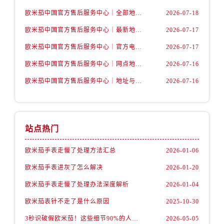
内蒙古自治区包头市青山区幸福路甲3号王府井百货名表维修售后服务中心（需提前预约）
欧米茄中国官方售后服务中心｜全部地址与售后电话权威信息声明（2026年7月最新）
2026-07-18
内蒙古自治区赤峰市红山区哈达街售后服务中心（需提前预约）
欧米茄中国官方售后服务中心｜最新地址及官方服务热线权威信息公告（2026年7月最新）
2026-07-17
内蒙古自治区鄂尔多斯市东胜区伊金霍洛街售后服务中心（需提前预约）
内蒙古自治区呼伦贝尔市海拉尔区中央街售后服务中心（需提前预约）
欧米茄中国官方售后服务中心｜官方电话和维修地址权威信息公告（2026年7月最新）
2026-07-17
内蒙古自治区通辽市科尔沁区明仁大街售后服务中心（需提前预约）
欧米茄中国官方售后服务中心｜网点地址和官方热线权威信息通知（2026年7月最新）
2026-07-16
内蒙古自治区乌海市海勃湾区人民南路售后服务中心（需提前预约）
欧米茄中国官方售后服务中心｜地址与24小时服务电话权威信息公告（2026年7月最新）
2026-07-16
内蒙古自治区乌兰察布市集宁区恩和大街售后服务中心（需提前预约）
内蒙古自治区锡林郭勒盟市锡林浩特市光明街与额尔敦路交叉口售后服务中心（需提前预约）
内蒙古自治区兴安盟市乌兰浩特市兴安大街售后服务中心（需提前预约）
站点热门
山西省大同市平城区迎宾街售后服务中心（需提前预约）
山西省晋城市城区黄华街售后服务中心（需提前预约）
欧米茄手表走慢了处理方法汇总
2026-01-06
山西省晋中市榆次区顺城街售后服务中心（需提前预约）
欧米茄手表进灰了怎么解决
2026-01-20
山西省临汾市尧都区解放路售后服务中心（需提前预约）
欧米茄手表走慢了处理办法深度解析
2026-01-04
山西省吕梁市离石区永宁中路与建设街交叉口售后服务中心（需提前预约）
山西省朔州市朔城区怡西路与鄯阳西街交汇处售后服务中心（需提前预约）
欧米茄表针不走了是什么原因
2025-10-30
山西省忻州市忻府区和平东街与七一南路交叉口售后服务中心（需提前预约）
3秒识破假欧米茄！这些细节90%的人都忽略了
2026-05-05