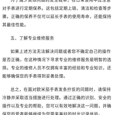
为了减少类似问题的发生概率，在日常使用中应注意
昆明市盘龙区北京路928号同德昆明广场写字楼10层06室（需提前预约）
对手表进行定期保养。这包括定期上链、清洁和检查等步
石家庄市长安区中山东路39号勒泰中心写字楼B座13层07室（需提前预约）
骤。正确的保养不仅可以延长手表的使用寿命，还能保持
西安市碑林区南关正街88号华侨城长安国际中心E座6楼10室（需提前预约）
海口市龙华区金贸东路5号海口华润大厦B座17层1707室（需提前预约）
其最佳性能。
唐山市路南区新华东道100号万达广场写字楼A座10层1002室（需提前预约）
五、了解专业维修服务
台州市椒江区东海大道1800号腾达中心东1幢20楼2002室（需提前预约）
内蒙古自治区呼和浩特市玉泉区大学西街70号华润万象城写字楼（鄂尔多斯大厦）23层2326室（需提前预约）
如果上述方法无法解决问题或者您不确定自己的操作
甘肃省兰州市七里河区西津西路16号兰州中心写字楼21层2102室（需提前预约）
是否正确，在这种情况下寻求专业的维修服务是明智的选
重庆市解放碑渝中区民权路28号英利国际金融中心写字楼20层01室（需提前预约）
黑龙江省大庆市萨尔图区会战大街售后服务中心（需提前预约）
择。专业的维修人员不仅拥有丰富的经验和专业知识，还
黑龙江省鹤岗市向阳区红军路售后服务中心（需提前预约）
能够确保您的手表得到妥善处理。
黑龙江省黑河市爱辉区中央街售后服务中心（需提前预约）
黑龙江省鸡西市鸡冠区红军路售后服务中心（需提前预约）
总之，在面对欧米茄手表发条拧反的问题时，请保持
黑龙江省佳木斯市向阳区长安路售后服务中心（需提前预约）
冷静并采取适当措施进行处理。通过正确的识别、安全的
黑龙江省牡丹江市东安区太平路售后服务中心（需提前预约）
操作以及专业的帮助，您可以有效地解决这一问题，并确
黑龙江省七台河市桃山区大同街售后服务中心（需提前预约）
保您的爱表能够继续为您带来美好的时光记录体验。