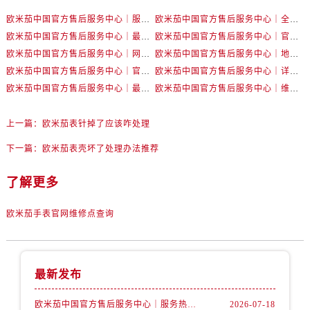
辽宁省丹东市振兴区七经街售后服务中心（需提前预约）
欧米茄中国官方售后服务中心｜服务热线及详细地址权威信息公告（2026年7月最新）
欧米茄中国官方售后服务中心｜全部地址与售后电话权威信息声明（2026年7月最新）
辽宁省抚顺市新抚区东一路售后服务中心（需提前预约）
欧米茄中国官方售后服务中心｜最新地址及官方服务热线权威信息公告（2026年7月最新）
欧米茄中国官方售后服务中心｜官方电话和维修地址权威信息公告（2026年7月最新）
辽宁省阜新市海州区解放大街售后服务中心（需提前预约）
欧米茄中国官方售后服务中心｜网点地址和官方热线权威信息通知（2026年7月最新）
欧米茄中国官方售后服务中心｜地址与24小时服务电话权威信息公告（2026年7月最新）
辽宁省葫芦岛市连山区中央路售后服务中心（需提前预约）
欧米茄中国官方售后服务中心｜官方地址与售后电话权威信息公告（2026年7月最新）
欧米茄中国官方售后服务中心｜详细地址与官方电话权威信息通告（2026年7月最新）
辽宁省锦州市古塔区中央大街售后服务中心（需提前预约）
欧米茄中国官方售后服务中心｜最新热线电话与地址权威信息公告（2026年7月最新）
欧米茄中国官方售后服务中心｜维修地址与售后服务电话权威信息声明（2026年7月最新）
辽宁省辽阳市白塔区新运大街售后服务中心（需提前预约）
辽宁省盘锦市兴隆台区石油大街售后服务中心（需提前预约）
上一篇：
欧米茄表针掉了应该咋处理
辽宁省铁岭市银州区南马路售后服务中心（需提前预约）
下一篇：
欧米茄表壳坏了处理办法推荐
辽宁省营口市站前区市府路与渤海大街交叉口售后服务中心（需提前预约）
辽宁省沈阳市沈河区中街路137号亨得利名表维修授权店1楼售后服务中心（需提前预约）
了解更多
辽宁省沈阳市沈河区中街路83号亨得利名表维修授权店1楼售后服务中心（需提前预约）
欧米茄手表官网维修点查询
北京市朝阳区建国门外大街甲6号华熙国际中心D座11层1102室售后服务中心（需提前预约）
北京市东城区东长安街1号王府井东方广场W3座6层602室售后服务中心（需提前预约）
河北省保定市竞秀区朝阳北大街北国先天下售后服务中心（需提前预约）
最新发布
内蒙古自治区阿拉善盟市左旗土尔扈特大街售后服务中心（需提前预约）
内蒙古自治区巴彦淖尔市临河区新华街售后服务中心（需提前预约）
欧米茄中国官方售后服务中心｜服务热线及详细地址权威信息公告（2026年7月最新）
2026-07-18