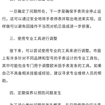
温州市鹿城区锦绣路1067号置信广场10层1015室（需提前预约）
哈尔滨市道里区友谊西路600号富力中心T2座写字楼29层03室（需提前预约）
一旦确定了问题所在，下一步是确保手表完全停止运
大连市中山区人民路15号国际金融大厦7层G室（需提前预约）
行。这可以通过安全地将手表停表并取出电池来实现。这
佛山市禅城区季华五路57号万科金融中心C座12层1205室（需提前预约）
样做可以避免因操作不当而对机芯造成进一步损害。
东莞市东城街道鸿福东路1号民盈国贸中心T1写字楼9层907室（需提前预约）
无锡市梁溪区人民中路139号恒隆广场写字楼1座11层1104室（需提前预约）
三、使用专业工具进行调整
南通市崇川区工农路57号圆融广场写字楼16层1603室（需提前预约）
苏州市苏州工业园区星港街199号苏州中心办公楼C座22层08室（需提前预约）
接下来，可以尝试使用专业的工具来进行调整。市面
武汉市江汉区解放大道686号世界贸易大厦38层09室（需提前预约）
上有许多针对不同品牌和型号的手表设计的专业工具包，
南宁市青秀区金湖路59号地王大厦12楼1224室（需提前预约）
其中可能包含专门用于调整欧米茄手表发条的工具。如果
合肥市蜀山区潜山路111号万象城华润大厦B座12楼03室（需提前预约）
自己不具备相关技能或经验，建议寻求专业维修人员的帮
泉州市丰泽区宝洲路729号浦西万达中心写字楼A座7楼709室（需提前预约）
助。
青岛市南区山东路6号华润大厦B座22层04室（需提前预约）
烟台市芝罘区胜利路139号万达金融中心A座907室（需提前预约）
四、定期保养以预防问题发生
长春市朝阳区西安大路727号中银大厦A座(旺进大厦)18层09室（需提前预约）
贵阳市南明区都司高架桥路33号亨特国际金融中心14楼14D（需提前预约）