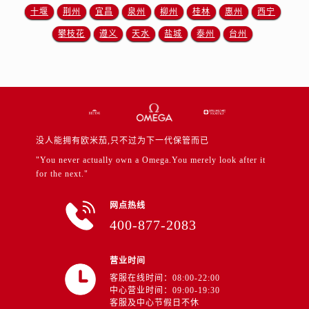
江苏省徐州市鼓楼区淮海东路29号苏宁广场IFC国际金融中心35层3508室售后服务中心（需提前预约）
十堰
荆州
宜昌
泉州
柳州
桂林
惠州
西宁
江苏省盐城市盐都区世纪大道5号盐城金融城写字楼1号楼16层1604室售后服务中心（需提前预约）
攀枝花
遵义
天水
盐城
泰州
台州
江苏省扬州市邗江区国展路29号星耀天地写字楼1号楼18层1803室售后服务中心（需提前预约）
江苏省镇江市京口区中山东路售后服务中心（需提前预约）
江西省抚州市临川区赣东大道售后服务中心（需提前预约）
江西省赣州市章贡区文清路售后服务中心（需提前预约）
江西省吉安市吉州区井冈山大道售后服务中心（需提前预约）
江西省景德镇市珠山区珠山中路售后服务中心（需提前预约）
没人能拥有欧米茄,只不过为下一代保管而已
江西省九江市浔阳区浔阳路售后服务中心（需提前预约）
"You never actually own a Omega.You merely look after it
for the next."
江西省南昌市红谷滩新区红谷中大道998号绿地双子塔（中央广场）A1座办公楼14层1407室售后服务中心（需提前预约）
江西省萍乡市安源区萍安北大道与康庄路交叉口售后服务中心（需提前预约）
网点热线
江西省上饶市信州区滨江西路售后服务中心（需提前预约）
400-877-2083
江西省新余市渝水区北湖西路售后服务中心（需提前预约）
江西省宜春市袁州区中山中路售后服务中心（需提前预约）
营业时间
江西省鹰潭市月湖区胜利东路售后服务中心（需提前预约）
客服在线时间：08:00-22:00
中心营业时间：09:00-19:30
山东省德州市德城区东风中路售后服务中心（需提前预约）
客服及中心节假日不休