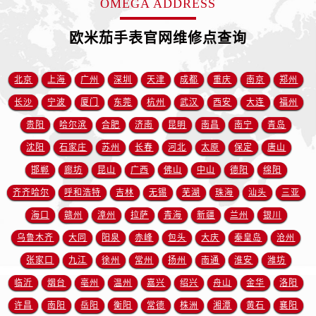
OMEGA ADDRESS
安徽省宿州市埇桥区人民中路售后服务中心（需提前预约）
安徽省铜陵市铜官区石城大道售后服务中心（需提前预约）
欧米茄手表官网维修点查询
安徽省芜湖市镜湖区中山路步行街售后服务中心（需提前预约）
安徽省宣城市宣州区叠嶂西路售后服务中心（需提前预约）
北京
上海
广州
深圳
天津
成都
重庆
南京
郑州
福建省龙岩市新罗区九一南路售后服务中心（需提前预约）
长沙
宁波
厦门
东莞
杭州
武汉
西安
大连
福州
福建省南平市建阳区人民西路售后服务中心（需提前预约）
福建省宁德市蕉城区天湖东路售后服务中心（需提前预约）
贵阳
哈尔滨
合肥
济南
昆明
南昌
南宁
青岛
福建省莆田市城厢区霞林街道荔华东大道售后服务中心（需提前预约）
沈阳
石家庄
苏州
长春
河北
太原
保定
唐山
福建省三明市三元区东乾二路售后服务中心（需提前预约）
邯郸
廊坊
昆山
广西
佛山
中山
德阳
绵阳
福建省漳州市龙文区步港路售后服务中心（需提前预约）
齐齐哈尔
呼和浩特
吉林
无锡
芜湖
珠海
汕头
三亚
江苏省常州市新北区龙锦路1590号现代传媒中心5号楼10层1008室售后服务中心（需提前预约）
海口
赣州
漳州
拉萨
青海
新疆
兰州
银川
江苏省淮安市清江浦区淮海北路售后服务中心（需提前预约）
乌鲁木齐
大同
阳泉
赤峰
包头
大庆
秦皇岛
沧州
江苏省连云港市海州区通灌北路售后服务中心（需提前预约）
张家口
九江
徐州
常州
扬州
南通
淮安
潍坊
江苏省南京市秦淮区中山南路1号南京中心22层22-C1-C3室售后服务中心（需提前预约）
江苏省宿迁市宿城区西湖路售后服务中心（需提前预约）
临沂
烟台
亳州
温州
嘉兴
绍兴
舟山
金华
洛阳
江苏省泰州市海陵区永定东路399号置地商务中心东塔（华润万象城）17层1706室售后服务中心（需提前预约）
许昌
南阳
岳阳
衡阳
常德
株洲
湘潭
黄石
襄阳