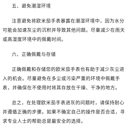
昆明市盘龙区北京路928号同德昆明广场写字楼10层06室（需提前预约）
五、避免潮湿环境
石家庄市长安区中山东路39号勒泰中心写字楼B座13层07室（需提前预约）
西安市碑林区南关正街88号华侨城长安国际中心E座6楼10室（需提前预约）
注意避免将欧米茄手表暴露在潮湿环境中，因为水分
海口市龙华区金贸东路5号海口华润大厦B座17层1707室（需提前预约）
可能会加速灰尘的沉积并导致其他问题。尽量减少在雨天
唐山市路南区新华东道100号万达广场写字楼A座10层1002室（需提前预约）
或高湿度环境中的佩戴时间。
台州市椒江区东海大道1800号腾达中心东1幢20楼2002室（需提前预约）
内蒙古自治区呼和浩特市玉泉区大学西街70号华润万象城写字楼（鄂尔多斯大厦）23层2326室（需提前预约）
六、正确佩戴与存储
甘肃省兰州市七里河区西津西路16号兰州中心写字楼21层2102室（需提前预约）
重庆市解放碑渝中区民权路28号英利国际金融中心写字楼20层01室（需提前预约）
正确佩戴和存储您的欧米茄手表也有助于减少灰尘进
黑龙江省大庆市萨尔图区会战大街售后服务中心（需提前预约）
入的机会。尽量避免在多尘或污染严重的环境中佩戴手
黑龙江省鹤岗市向阳区红军路售后服务中心（需提前预约）
表，并确保在不使用时将其存放在干燥、干净的地方。
黑龙江省黑河市爱辉区中央街售后服务中心（需提前预约）
黑龙江省鸡西市鸡冠区红军路售后服务中心（需提前预约）
总之，在处理欧米茄手表进灰的问题时，请保持耐心
黑龙江省佳木斯市向阳区长安路售后服务中心（需提前预约）
并遵循正确的步骤。如果不确定自己的操作是否合适，寻
黑龙江省牡丹江市东安区太平路售后服务中心（需提前预约）
求专业人士的帮助总是最安全的选择。
黑龙江省七台河市桃山区大同街售后服务中心（需提前预约）