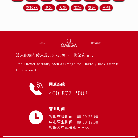
江苏省徐州市鼓楼区淮海东路29号苏宁广场IFC国际金融中心35层3508室售后服务中心（需提前预约）
攀枝花
遵义
天水
盐城
泰州
台州
江苏省盐城市盐都区世纪大道5号盐城金融城写字楼1号楼16层1604室售后服务中心（需提前预约）
江苏省扬州市邗江区国展路29号星耀天地写字楼1号楼18层1803室售后服务中心（需提前预约）
江苏省镇江市京口区中山东路售后服务中心（需提前预约）
江西省抚州市临川区赣东大道售后服务中心（需提前预约）
江西省赣州市章贡区文清路售后服务中心（需提前预约）
江西省吉安市吉州区井冈山大道售后服务中心（需提前预约）
没人能拥有欧米茄,只不过为下一代保管而已
江西省景德镇市珠山区珠山中路售后服务中心（需提前预约）
"You never actually own a Omega.You merely look after it
for the next."
江西省九江市浔阳区浔阳路售后服务中心（需提前预约）
江西省南昌市红谷滩新区红谷中大道998号绿地双子塔（中央广场）A1座办公楼14层1407室售后服务中心（需提前预约）
网点热线
江西省萍乡市安源区萍安北大道与康庄路交叉口售后服务中心（需提前预约）
400-877-2083
江西省上饶市信州区滨江西路售后服务中心（需提前预约）
江西省新余市渝水区北湖西路售后服务中心（需提前预约）
营业时间
江西省宜春市袁州区中山中路售后服务中心（需提前预约）
客服在线时间：08:00-22:00
中心营业时间：09:00-19:30
江西省鹰潭市月湖区胜利东路售后服务中心（需提前预约）
客服及中心节假日不休
山东省德州市德城区东风中路售后服务中心（需提前预约）