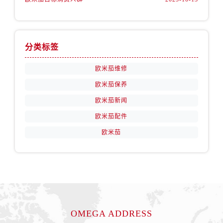
山西省阳泉市郊区平阳东街与新城大道交叉口售后服务中心（需提前预约）
山西省运城市盐湖区河东街售后服务中心（需提前预约）
山西省长治市潞州区英雄中路售后服务中心（需提前预约）
山西省太原市迎泽区迎泽街道解放路15号亨得利名表维修授权店3楼售后服务中心（需提前预约）
分类标签
天津市和平区赤峰道136号天津国际金融中心26层2603室售后服务中心（需提前预约）
欧米茄维修
安徽省安庆市迎江区人民路售后服务中心（需提前预约）
欧米茄保养
安徽省蚌埠市蚌山区淮河路售后服务中心（需提前预约）
欧米茄新闻
安徽省亳州市谯城区魏武大道售后服务中心（需提前预约）
安徽省池州市贵池区长江路售后服务中心（需提前预约）
欧米茄配件
安徽省滁州市琅琊区南谯北路售后服务中心（需提前预约）
欧米茄
安徽省阜阳市颍州区颍州北路售后服务中心（需提前预约）
安徽省淮北市相山区淮海路售后服务中心（需提前预约）
安徽省淮南市田家庵区国庆中路售后服务中心（需提前预约）
安徽省黄山市屯溪区黄山西路售后服务中心（需提前预约）
安徽省六安市金安区解放中路售后服务中心（需提前预约）
OMEGA ADDRESS
安徽省马鞍山市雨山区湖南西路售后服务中心（需提前预约）