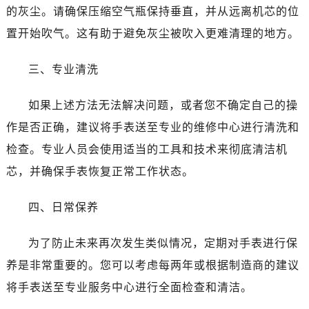
温州市鹿城区锦绣路1067号置信广场10层1015室（需提前预约）
的灰尘。请确保压缩空气瓶保持垂直，并从远离机芯的位
哈尔滨市道里区友谊西路600号富力中心T2座写字楼29层03室（需提前预约）
置开始吹气。这有助于避免灰尘被吹入更难清理的地方。
大连市中山区人民路15号国际金融大厦7层G室（需提前预约）
佛山市禅城区季华五路57号万科金融中心C座12层1205室（需提前预约）
三、专业清洗
东莞市东城街道鸿福东路1号民盈国贸中心T1写字楼9层907室（需提前预约）
无锡市梁溪区人民中路139号恒隆广场写字楼1座11层1104室（需提前预约）
如果上述方法无法解决问题，或者您不确定自己的操
南通市崇川区工农路57号圆融广场写字楼16层1603室（需提前预约）
作是否正确，建议将手表送至专业的维修中心进行清洗和
苏州市苏州工业园区星港街199号苏州中心办公楼C座22层08室（需提前预约）
检查。专业人员会使用适当的工具和技术来彻底清洁机
武汉市江汉区解放大道686号世界贸易大厦38层09室（需提前预约）
芯，并确保手表恢复正常工作状态。
南宁市青秀区金湖路59号地王大厦12楼1224室（需提前预约）
合肥市蜀山区潜山路111号万象城华润大厦B座12楼03室（需提前预约）
四、日常保养
泉州市丰泽区宝洲路729号浦西万达中心写字楼A座7楼709室（需提前预约）
青岛市南区山东路6号华润大厦B座22层04室（需提前预约）
为了防止未来再次发生类似情况，定期对手表进行保
烟台市芝罘区胜利路139号万达金融中心A座907室（需提前预约）
养是非常重要的。您可以考虑每两年或根据制造商的建议
长春市朝阳区西安大路727号中银大厦A座(旺进大厦)18层09室（需提前预约）
将手表送至专业服务中心进行全面检查和清洁。
贵阳市南明区都司高架桥路33号亨特国际金融中心14楼14D（需提前预约）