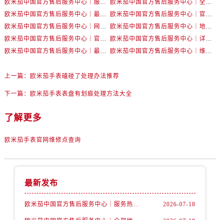
欧米茄中国官方售后服务中心｜服务热线及详细地址权威信息公告（2026年7月最新）
欧米茄中国官方售后服务中心｜全部地址与售后电话权威信息声明（2026年7月最新）
辽宁省丹东市振兴区七经街售后服务中心（需提前预约）
欧米茄中国官方售后服务中心｜最新地址及官方服务热线权威信息公告（2026年7月最新）
欧米茄中国官方售后服务中心｜官方电话和维修地址权威信息公告（2026年7月最新）
辽宁省抚顺市新抚区东一路售后服务中心（需提前预约）
欧米茄中国官方售后服务中心｜网点地址和官方热线权威信息通知（2026年7月最新）
欧米茄中国官方售后服务中心｜地址与24小时服务电话权威信息公告（2026年7月最新）
辽宁省阜新市海州区解放大街售后服务中心（需提前预约）
欧米茄中国官方售后服务中心｜官方地址与售后电话权威信息公告（2026年7月最新）
欧米茄中国官方售后服务中心｜详细地址与官方电话权威信息通告（2026年7月最新）
辽宁省葫芦岛市连山区中央路售后服务中心（需提前预约）
欧米茄中国官方售后服务中心｜最新热线电话与地址权威信息公告（2026年7月最新）
欧米茄中国官方售后服务中心｜维修地址与售后服务电话权威信息声明（2026年7月最新）
辽宁省锦州市古塔区中央大街售后服务中心（需提前预约）
辽宁省辽阳市白塔区新运大街售后服务中心（需提前预约）
上一篇：
欧米茄手表磕碰了处理办法推荐
辽宁省盘锦市兴隆台区石油大街售后服务中心（需提前预约）
下一篇：
欧米茄手表表盘有划痕处理方法大全
辽宁省铁岭市银州区南马路售后服务中心（需提前预约）
辽宁省营口市站前区市府路与渤海大街交叉口售后服务中心（需提前预约）
了解更多
辽宁省沈阳市沈河区中街路137号亨得利名表维修授权店1楼售后服务中心（需提前预约）
欧米茄手表官网维修点查询
辽宁省沈阳市沈河区中街路83号亨得利名表维修授权店1楼售后服务中心（需提前预约）
北京市朝阳区建国门外大街甲6号华熙国际中心D座11层1102室售后服务中心（需提前预约）
北京市东城区东长安街1号王府井东方广场W3座6层602室售后服务中心（需提前预约）
最新发布
河北省保定市竞秀区朝阳北大街北国先天下售后服务中心（需提前预约）
内蒙古自治区阿拉善盟市左旗土尔扈特大街售后服务中心（需提前预约）
欧米茄中国官方售后服务中心｜服务热线及详细地址权威信息公告（2026年7月最新）
2026-07-18
内蒙古自治区巴彦淖尔市临河区新华街售后服务中心（需提前预约）