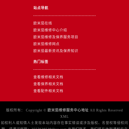
山东省东营市东营区济南路售后服务中心（需提前预约）
站点导航
山东省济南市历下区经十路11111号华润中心写字楼（万象城）15层1508室售后服务中心（需提前预约）
山东省济宁市任城区太白楼路售后服务中心（需提前预约）
欧米茄在线
山东省莱芜市文化南路8号银座商城名表维修一楼名表维修售后服务中心（需提前预约）
欧米茄维修中心介绍
山东省临沂市兰山区解放路售后服务中心（需提前预约）
欧米茄维修及保养服务项目
山东省日照市东港区烟台路售后服务中心（需提前预约）
欧米茄维修网点
山东省泰安市泰山区财源街道泰山大街售后服务中心（需提前预约）
欧米茄最新资讯及保养知识
山东省威海市环翠区新威海路89号振华商厦一楼名表维修售后服务中心（需提前预约）
热门标签
山东省潍坊市奎文区东风东街售后服务中心（需提前预约）
山东省枣庄市滕州市北辛路与善国路交叉口售后服务中心（需提前预约）
查看维修相关文档
山东省淄博市张店区金晶大道售后服务中心（需提前预约）
查看保养相关文档
上海市黄浦区南京东路299号宏伊国际广场写字楼8层806室售后服务中心（需提前预约）
查看配件相关文档
上海市徐汇区虹桥路3号港汇中心2座37层3705室售后服务中心（需提前预约）
浙江省杭州市上城区钱江路1366号华润大厦A座5层503-5室售后服务中心（需提前预约）
版权所有：
Copyright ©
欧米茄维修服务中心地址
All Rights Reserved
浙江省湖州市吴兴区劳动路售后服务中心（需提前预约）
XML
如权利人或知情人士发现本站内容存在事实错误或涉及版权、名誉权等侵权问
浙江省嘉兴市南湖区广益路705号嘉兴世界贸易中心A座13层1304室售后服务中心（需提前预约）