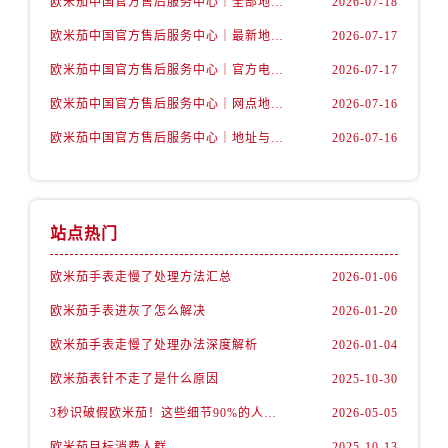
欧米茄中国官方售后服务中心｜全部地址与售后电话权威信息声明（2026年7月最新）
2026-07-18
内蒙古自治区包头市青山区幸福路甲3号王府井百货名表维修售后服务中心（需提前预约）
内蒙古自治区赤峰市红山区哈达街售后服务中心（需提前预约）
欧米茄中国官方售后服务中心｜最新地址及官方服务热线权威信息公告（2026年7月最新）
2026-07-17
内蒙古自治区鄂尔多斯市东胜区伊金霍洛街售后服务中心（需提前预约）
欧米茄中国官方售后服务中心｜官方电话和维修地址权威信息公告（2026年7月最新）
2026-07-17
内蒙古自治区呼伦贝尔市海拉尔区中央街售后服务中心（需提前预约）
欧米茄中国官方售后服务中心｜网点地址和官方热线权威信息通知（2026年7月最新）
2026-07-16
内蒙古自治区通辽市科尔沁区明仁大街售后服务中心（需提前预约）
欧米茄中国官方售后服务中心｜地址与24小时服务电话权威信息公告（2026年7月最新）
2026-07-16
内蒙古自治区乌海市海勃湾区人民南路售后服务中心（需提前预约）
内蒙古自治区乌兰察布市集宁区恩和大街售后服务中心（需提前预约）
内蒙古自治区锡林郭勒盟市锡林浩特市光明街与额尔敦路交叉口售后服务中心（需提前预约）
内蒙古自治区兴安盟市乌兰浩特市兴安大街售后服务中心（需提前预约）
站点热门
山西省大同市平城区迎宾街售后服务中心（需提前预约）
欧米茄手表走慢了处理方法汇总
2026-01-06
山西省晋城市城区黄华街售后服务中心（需提前预约）
欧米茄手表进灰了怎么解决
2026-01-20
山西省晋中市榆次区顺城街售后服务中心（需提前预约）
山西省临汾市尧都区解放路售后服务中心（需提前预约）
欧米茄手表走慢了处理办法深度解析
2026-01-04
山西省吕梁市离石区永宁中路与建设街交叉口售后服务中心（需提前预约）
欧米茄表针不走了是什么原因
2025-10-30
山西省朔州市朔城区怡西路与鄯阳西街交汇处售后服务中心（需提前预约）
3秒识破假欧米茄！这些细节90%的人都忽略了
2026-05-05
山西省忻州市忻府区和平东街与七一南路交叉口售后服务中心（需提前预约）
欧米茄目标消费人群
2025-10-13