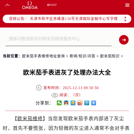
北京市东城区东长安街1号东方广场写字楼W3座6层602室（需提前预约）

北京市朝阳区建国门外大街甲6号华熙国际中心写字楼D座11层1102室（需提前预约）
▲
官网公告>
天津市和平区赤峰道136号天津国际金融中心写字楼26层2603室（需提前预约）
▼
上海市徐汇区虹桥路3号港汇中心写字楼2座37层3705室（需提前预约）
上海市黄浦区南京东路299号宏伊国际广场写字楼8层806室（需提前预约）
南京市秦淮区中山南路1号（新街口）南京中心写字楼22层C1-1室（需提前预约）
常州市新北区龙锦路1590号现代传媒中心写字楼5号楼10层1008室（需提前预约）
当前位置：
欧米茄手表维修地址查询
>
新闻/知识/问答
>
欧米茄知识
>
徐州市鼓楼区淮海东路29号苏宁广场IFC国际金融中心写字楼35层3508室（需提前预约）
扬州市邗江区国展路29号星耀天地写字楼1号楼18层1803室（需提前预约）
欧米茄手表进灰了处理办法大全
盐城市盐都区世纪大道5号盐城金融城写字楼1号楼16层1604室（需提前预约）
泰州市海陵区永定东路399号置地商务中心东塔写字楼（华润万象城）17层1706室（需提前预约）
发布时间：2025-12-13 09:50:50
宁波市江北区大闸南路500号来福士广场办公楼20层2009室（需提前预约）
阅读：（
次）
杭州市上城区钱江路1366号华润大厦写字楼A座5层503-5室（需提前预约）
分享到：
金华市金东区东市南街777号金华万达广场写字楼4号楼22层2209室（需提前预约）
【
欧米茄维修
】当您发现欧米茄手表内部进了灰尘
绍兴市越城区胜利东路379号世茂天际中心写字楼8层805室（需提前预约）
时，首先不要慌张，因为轻微的灰尘进入通常不会对手表
嘉兴市南湖区广益路705号嘉兴世界贸易中心写字楼A座13层1304室（需提前预约）