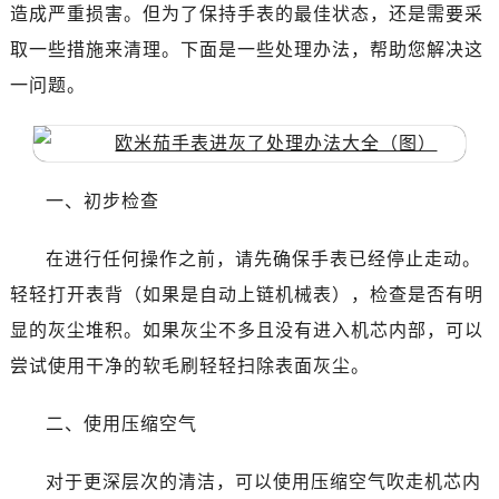
南昌市红谷滩新区红谷中大道998号绿地双子塔（中央广场）A1座办公楼14层07室（需提前预约）
造成严重损害。但为了保持手表的最佳状态，还是需要采
济南市历下区经十路11111号华润中心写字楼（万象城）15层1508室（需提前预约）
取一些措施来清理。下面是一些处理办法，帮助您解决这
广州市天河区天河路230号万菱汇国际中心写字楼A塔7层704室（需提前预约）
一问题。
广州市越秀区环市东路371-375号世界贸易中心大厦南塔写字楼15层07室（需提前预约）
深圳市罗湖区深南东路5001号华润大厦写字楼17层1701室（需提前预约）
惠州市惠城区江北文昌一路7号华贸大厦写字楼1座30层05室（需提前预约）
厦门市思明区湖滨东路95号华润大厦写字楼B座11层1104室（需提前预约）
一、初步检查
福州市鼓楼区五四路128-1号恒力城写字楼15层03室（需提前预约）
在进行任何操作之前，请先确保手表已经停止走动。
成都市锦江区人民东路6号SAC东原中心写字楼24层2406B室（需提前预约）
重庆市江北区观音桥步行街2号融恒时代广场写字楼9层902室（需提前预约）
轻轻打开表背（如果是自动上链机械表），检查是否有明
长沙市芙蓉区定王台街道建湘路393号世茂环球金融中心写字楼（芙蓉广场）10层13室（需提前预约）
显的灰尘堆积。如果灰尘不多且没有进入机芯内部，可以
郑州市二七区铭功路10号华润大厦写字楼29层2905室（需提前预约）
尝试使用干净的软毛刷轻轻扫除表面灰尘。
太原市迎泽区解放路15号亨得利名表服务中心（品牌授权店）3层整层（需提前预约）
沈阳市沈河区中街路137号亨得利名表服务中心（品牌授权店）1层整层（需提前预约）
二、使用压缩空气
沈阳市沈河区中街路83号亨得利名表服务中心（品牌授权店）1层整层（需提前预约）
乌鲁木齐市天山区红山路26号时代广场（CCMALL）C座17层17-B（需提前预约）
对于更深层次的清洁，可以使用压缩空气吹走机芯内