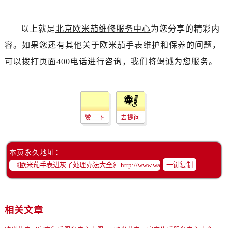
黑龙江省齐齐哈尔市龙沙区龙华路售后服务中心（需提前预约）
黑龙江省双鸭山市尖山区新兴大街售后服务中心（需提前预约）
以上就是
北京欧米茄维修服务中心
为您分享的精彩内
黑龙江省绥化市北林区新华街与康庄路交叉口售后服务中心（需提前预约）
容。如果您还有其他关于欧米茄手表维护和保养的问题，
黑龙江省伊春市伊美区通河路售后服务中心（需提前预约）
可以拨打页面400电话进行咨询，我们将竭诚为您服务。
吉林省白城市洮北区明仁南街售后服务中心（需提前预约）
吉林省白山市浑江区浑江大街售后服务中心（需提前预约）
吉林省吉林市船营区河南街售后服务中心（需提前预约）
吉林省辽源市龙山区人民大街售后服务中心（需提前预约）
赞一下
去提问
吉林省梅河口市新华街道梅河大街售后服务中心（需提前预约）
吉林省四平市铁东区紫气大路与南九经街交汇处售后服务中心（需提前预约）
吉林省松原市宁江区五环大街售后服务中心（需提前预约）
本页永久地址：
吉林省通化市东昌区环通乡江南大街售后服务中心（需提前预约）
一键复制
吉林省延边市延吉市解放路售后服务中心（需提前预约）
辽宁省鞍山市铁东区站前街售后服务中心（需提前预约）
辽宁省本溪市平山区胜利路售后服务中心（需提前预约）
相关文章
辽宁省朝阳市双塔区新华路售后服务中心（需提前预约）