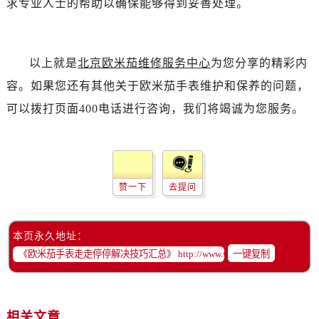
求专业人士的帮助以确保能够得到妥善处理。
黑龙江省齐齐哈尔市龙沙区龙华路售后服务中心（需提前预约）
黑龙江省双鸭山市尖山区新兴大街售后服务中心（需提前预约）
黑龙江省绥化市北林区新华街与康庄路交叉口售后服务中心（需提前预约）
以上就是
北京欧米茄维修服务中心
为您分享的精彩内
黑龙江省伊春市伊美区通河路售后服务中心（需提前预约）
容。如果您还有其他关于欧米茄手表维护和保养的问题，
吉林省白城市洮北区明仁南街售后服务中心（需提前预约）
吉林省白山市浑江区浑江大街售后服务中心（需提前预约）
可以拨打页面400电话进行咨询，我们将竭诚为您服务。
吉林省吉林市船营区河南街售后服务中心（需提前预约）
吉林省辽源市龙山区人民大街售后服务中心（需提前预约）
吉林省梅河口市新华街道梅河大街售后服务中心（需提前预约）
吉林省四平市铁东区紫气大路与南九经街交汇处售后服务中心（需提前预约）
赞一下
去提问
吉林省松原市宁江区五环大街售后服务中心（需提前预约）
吉林省通化市东昌区环通乡江南大街售后服务中心（需提前预约）
本页永久地址：
吉林省延边市延吉市解放路售后服务中心（需提前预约）
一键复制
辽宁省鞍山市铁东区站前街售后服务中心（需提前预约）
辽宁省本溪市平山区胜利路售后服务中心（需提前预约）
辽宁省朝阳市双塔区新华路售后服务中心（需提前预约）
相关文章