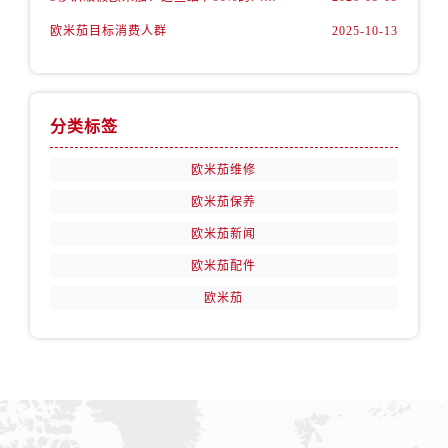
山西省阳泉市郊区平阳东街与新城大道交叉口售后服务中心（需提前预约）
欧米茄目标消费人群
2025-10-13
山西省运城市盐湖区河东街售后服务中心（需提前预约）
山西省长治市潞州区英雄中路售后服务中心（需提前预约）
山西省太原市迎泽区迎泽街道解放路15号亨得利名表维修授权店3楼售后服务中心（需提前预约）
天津市和平区赤峰道136号天津国际金融中心26层2603室售后服务中心（需提前预约）
分类标签
安徽省安庆市迎江区人民路售后服务中心（需提前预约）
欧米茄维修
安徽省蚌埠市蚌山区淮河路售后服务中心（需提前预约）
欧米茄保养
安徽省亳州市谯城区魏武大道售后服务中心（需提前预约）
安徽省池州市贵池区长江路售后服务中心（需提前预约）
欧米茄新闻
安徽省滁州市琅琊区南谯北路售后服务中心（需提前预约）
欧米茄配件
安徽省阜阳市颍州区颍州北路售后服务中心（需提前预约）
欧米茄
安徽省淮北市相山区淮海路售后服务中心（需提前预约）
安徽省淮南市田家庵区国庆中路售后服务中心（需提前预约）
安徽省黄山市屯溪区黄山西路售后服务中心（需提前预约）
安徽省六安市金安区解放中路售后服务中心（需提前预约）
安徽省马鞍山市雨山区湖南西路售后服务中心（需提前预约）