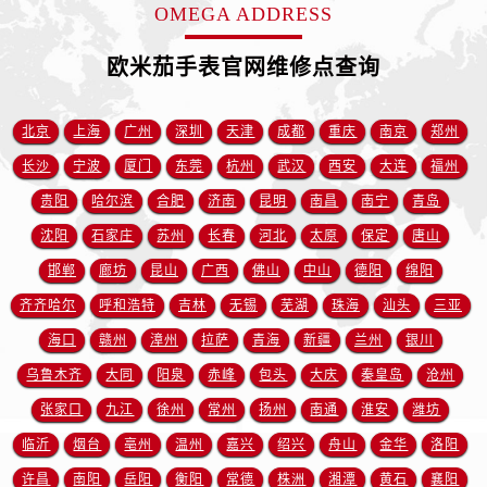
安徽省宿州市埇桥区人民中路售后服务中心（需提前预约）
OMEGA ADDRESS
安徽省铜陵市铜官区石城大道售后服务中心（需提前预约）
欧米茄手表官网维修点查询
安徽省芜湖市镜湖区中山路步行街售后服务中心（需提前预约）
安徽省宣城市宣州区叠嶂西路售后服务中心（需提前预约）
福建省龙岩市新罗区九一南路售后服务中心（需提前预约）
北京
上海
广州
深圳
天津
成都
重庆
南京
郑州
福建省南平市建阳区人民西路售后服务中心（需提前预约）
长沙
宁波
厦门
东莞
杭州
武汉
西安
大连
福州
福建省宁德市蕉城区天湖东路售后服务中心（需提前预约）
贵阳
哈尔滨
合肥
济南
昆明
南昌
南宁
青岛
福建省莆田市城厢区霞林街道荔华东大道售后服务中心（需提前预约）
沈阳
石家庄
苏州
长春
河北
太原
保定
唐山
福建省三明市三元区东乾二路售后服务中心（需提前预约）
邯郸
廊坊
昆山
广西
佛山
中山
德阳
绵阳
福建省漳州市龙文区步港路售后服务中心（需提前预约）
齐齐哈尔
呼和浩特
吉林
无锡
芜湖
珠海
汕头
三亚
江苏省常州市新北区龙锦路1590号现代传媒中心5号楼10层1008室售后服务中心（需提前预约）
海口
赣州
漳州
拉萨
青海
新疆
兰州
银川
江苏省淮安市清江浦区淮海北路售后服务中心（需提前预约）
江苏省连云港市海州区通灌北路售后服务中心（需提前预约）
乌鲁木齐
大同
阳泉
赤峰
包头
大庆
秦皇岛
沧州
江苏省南京市秦淮区中山南路1号南京中心22层22-C1-C3室售后服务中心（需提前预约）
张家口
九江
徐州
常州
扬州
南通
淮安
潍坊
江苏省宿迁市宿城区西湖路售后服务中心（需提前预约）
临沂
烟台
亳州
温州
嘉兴
绍兴
舟山
金华
洛阳
江苏省泰州市海陵区永定东路399号置地商务中心东塔（华润万象城）17层1706室售后服务中心（需提前预约）
许昌
南阳
岳阳
衡阳
常德
株洲
湘潭
黄石
襄阳