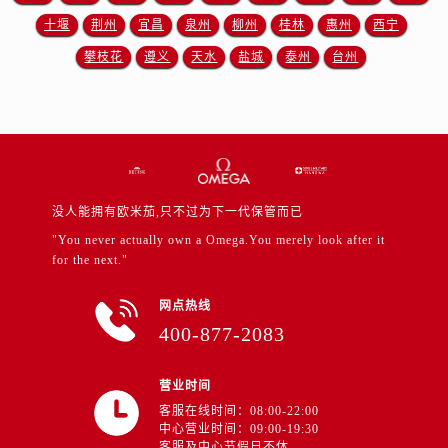
江苏省徐州市鼓楼区淮海东路29号苏宁广场IFC国际金融中心35层3508室售后服务中心（需提前预约）
十堰
荆州
宜昌
泉州
柳州
桂林
惠州
西宁
江苏省盐城市盐都区世纪大道5号盐城金融城写字楼1号楼16层1604室售后服务中心（需提前预约）
攀枝花
遵义
天水
盐城
泰州
台州
江苏省扬州市邗江区国展路29号星耀天地写字楼1号楼18层1803室售后服务中心（需提前预约）
江苏省镇江市京口区中山东路售后服务中心（需提前预约）
江西省抚州市临川区赣东大道售后服务中心（需提前预约）
江西省赣州市章贡区文清路售后服务中心（需提前预约）
江西省吉安市吉州区井冈山大道售后服务中心（需提前预约）
江西省景德镇市珠山区珠山中路售后服务中心（需提前预约）
没人能拥有欧米茄,只不过为下一代保管而已
江西省九江市浔阳区浔阳路售后服务中心（需提前预约）
"You never actually own a Omega.You merely look after it
江西省南昌市红谷滩新区红谷中大道998号绿地双子塔（中央广场）A1座办公楼14层1407室售后服务中心（需提前预约）
for the next."
江西省萍乡市安源区萍安北大道与康庄路交叉口售后服务中心（需提前预约）
网点热线
江西省上饶市信州区滨江西路售后服务中心（需提前预约）
400-877-2083
江西省新余市渝水区北湖西路售后服务中心（需提前预约）
江西省宜春市袁州区中山中路售后服务中心（需提前预约）
营业时间
江西省鹰潭市月湖区胜利东路售后服务中心（需提前预约）
客服在线时间：08:00-22:00
山东省德州市德城区东风中路售后服务中心（需提前预约）
中心营业时间：09:00-19:30
客服及中心节假日不休