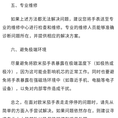
昆明市盘龙区北京路928号同德昆明广场写字楼10层06室（需提前预约）
五、专业维修
石家庄市长安区中山东路39号勒泰中心写字楼B座13层07室（需提前预约）
西安市碑林区南关正街88号华侨城长安国际中心E座6楼10室（需提前预约）
如果上述方法都无法解决问题，建议您将手表送至专
海口市龙华区金贸东路5号海口华润大厦B座17层1707室（需提前预约）
业的维修中心进行检查和维修。专业的维修人员能够准确
唐山市路南区新华东道100号万达广场写字楼A座10层1002室（需提前预约）
诊断问题所在，并提供相应的解决方案。
台州市椒江区东海大道1800号腾达中心东1幢20楼2002室（需提前预约）
内蒙古自治区呼和浩特市玉泉区大学西街70号华润万象城写字楼（鄂尔多斯大厦）23层2326室（需提前预约）
六、避免极端环境
甘肃省兰州市七里河区西津西路16号兰州中心写字楼21层2102室（需提前预约）
重庆市解放碑渝中区民权路28号英利国际金融中心写字楼20层01室（需提前预约）
尽量避免将欧米茄手表暴露在极端温度下（如极热或
黑龙江省大庆市萨尔图区会战大街售后服务中心（需提前预约）
极冷），因为这可能会影响机芯的正常工作。同时也要避
黑龙江省鹤岗市向阳区红军路售后服务中心（需提前预约）
免将手表暴露在强磁场环境中（如靠近手机、电脑等电子
黑龙江省黑河市爱辉区中央街售后服务中心（需提前预约）
设备），以免对内部零件造成干扰。
黑龙江省鸡西市鸡冠区红军路售后服务中心（需提前预约）
黑龙江省佳木斯市向阳区长安路售后服务中心（需提前预约）
总之，在面对欧米茄手表走走停停的问题时，请先从
黑龙江省牡丹江市东安区太平路售后服务中心（需提前预约）
简单的方面入手尝试解决。如果问题依然存在，则建议寻
黑龙江省七台河市桃山区大同街售后服务中心（需提前预约）