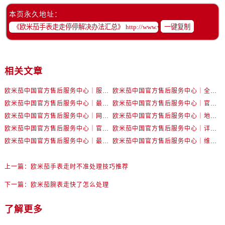
辽宁省丹东市振兴区七经街售后服务中心（需提前预约）
本页永久地址：
辽宁省抚顺市新抚区东一路售后服务中心（需提前预约）
一键复制
辽宁省阜新市海州区解放大街售后服务中心（需提前预约）
辽宁省葫芦岛市连山区中央路售后服务中心（需提前预约）
辽宁省锦州市古塔区中央大街售后服务中心（需提前预约）
相关文章
辽宁省辽阳市白塔区新运大街售后服务中心（需提前预约）
辽宁省盘锦市兴隆台区石油大街售后服务中心（需提前预约）
欧米茄中国官方售后服务中心｜服务热线及详细地址权威信息公告（2026年7月最新）
欧米茄中国官方售后服务中心｜全部地址与售后电话权威信息声明（2026年7月最新）
辽宁省铁岭市银州区南马路售后服务中心（需提前预约）
欧米茄中国官方售后服务中心｜最新地址及官方服务热线权威信息公告（2026年7月最新）
欧米茄中国官方售后服务中心｜官方电话和维修地址权威信息公告（2026年7月最新）
欧米茄中国官方售后服务中心｜网点地址和官方热线权威信息通知（2026年7月最新）
辽宁省营口市站前区市府路与渤海大街交叉口售后服务中心（需提前预约）
欧米茄中国官方售后服务中心｜地址与24小时服务电话权威信息公告（2026年7月最新）
欧米茄中国官方售后服务中心｜官方地址与售后电话权威信息公告（2026年7月最新）
欧米茄中国官方售后服务中心｜详细地址与官方电话权威信息通告（2026年7月最新）
辽宁省沈阳市沈河区中街路137号亨得利名表维修授权店1楼售后服务中心（需提前预约）
欧米茄中国官方售后服务中心｜最新热线电话与地址权威信息公告（2026年7月最新）
欧米茄中国官方售后服务中心｜维修地址与售后服务电话权威信息声明（2026年7月最新）
辽宁省沈阳市沈河区中街路83号亨得利名表维修授权店1楼售后服务中心（需提前预约）
北京市朝阳区建国门外大街甲6号华熙国际中心D座11层1102室售后服务中心（需提前预约）
上一篇：
欧米茄手表走时不准处理技巧推荐
北京市东城区东长安街1号王府井东方广场W3座6层602室售后服务中心（需提前预约）
下一篇：
欧米茄腕表走快了怎么处理
河北省保定市竞秀区朝阳北大街北国先天下售后服务中心（需提前预约）
内蒙古自治区阿拉善盟市左旗土尔扈特大街售后服务中心（需提前预约）
了解更多
内蒙古自治区巴彦淖尔市临河区新华街售后服务中心（需提前预约）