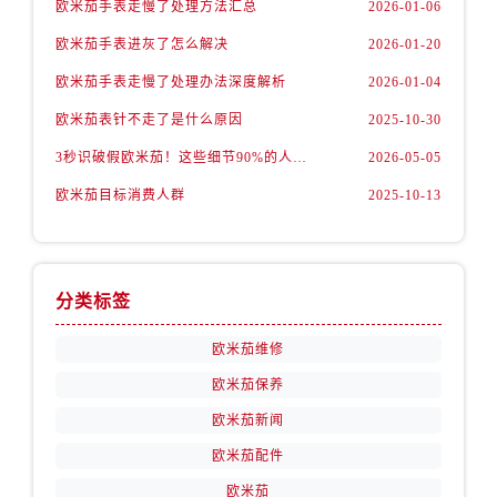
欧米茄手表走慢了处理方法汇总
2026-01-06
山西省阳泉市郊区平阳东街与新城大道交叉口售后服务中心（需提前预约）
山西省运城市盐湖区河东街售后服务中心（需提前预约）
欧米茄手表进灰了怎么解决
2026-01-20
山西省长治市潞州区英雄中路售后服务中心（需提前预约）
欧米茄手表走慢了处理办法深度解析
2026-01-04
山西省太原市迎泽区迎泽街道解放路15号亨得利名表维修授权店3楼售后服务中心（需提前预约）
欧米茄表针不走了是什么原因
2025-10-30
天津市和平区赤峰道136号天津国际金融中心26层2603室售后服务中心（需提前预约）
3秒识破假欧米茄！这些细节90%的人都忽略了
2026-05-05
安徽省安庆市迎江区人民路售后服务中心（需提前预约）
安徽省蚌埠市蚌山区淮河路售后服务中心（需提前预约）
欧米茄目标消费人群
2025-10-13
安徽省亳州市谯城区魏武大道售后服务中心（需提前预约）
安徽省池州市贵池区长江路售后服务中心（需提前预约）
安徽省滁州市琅琊区南谯北路售后服务中心（需提前预约）
分类标签
安徽省阜阳市颍州区颍州北路售后服务中心（需提前预约）
欧米茄维修
安徽省淮北市相山区淮海路售后服务中心（需提前预约）
安徽省淮南市田家庵区国庆中路售后服务中心（需提前预约）
欧米茄保养
安徽省黄山市屯溪区黄山西路售后服务中心（需提前预约）
欧米茄新闻
安徽省六安市金安区解放中路售后服务中心（需提前预约）
欧米茄配件
安徽省马鞍山市雨山区湖南西路售后服务中心（需提前预约）
欧米茄