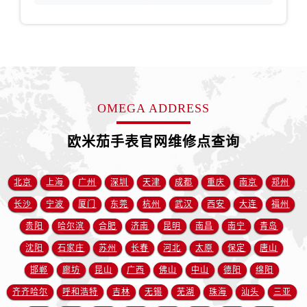
安徽省宿州市埇桥区人民中路售后服务中心（需提前预约）
安徽省铜陵市铜官区石城大道售后服务中心（需提前预约）
安徽省芜湖市镜湖区中山路步行街售后服务中心（需提前预约）
安徽省宣城市宣州区叠嶂西路售后服务中心（需提前预约）
福建省龙岩市新罗区九一南路售后服务中心（需提前预约）
福建省南平市建阳区人民西路售后服务中心（需提前预约）
OMEGA ADDRESS
福建省宁德市蕉城区天湖东路售后服务中心（需提前预约）
欧米茄手表官网维修点查询
福建省莆田市城厢区霞林街道荔华东大道售后服务中心（需提前预约）
福建省三明市三元区东乾二路售后服务中心（需提前预约）
福建省漳州市龙文区步港路售后服务中心（需提前预约）
北京
上海
广州
深圳
天津
成都
重庆
南京
郑州
江苏省常州市新北区龙锦路1590号现代传媒中心5号楼10层1008室售后服务中心（需提前预约）
长沙
宁波
厦门
东莞
杭州
武汉
西安
大连
福州
江苏省淮安市清江浦区淮海北路售后服务中心（需提前预约）
贵阳
哈尔滨
合肥
济南
昆明
南昌
南宁
青岛
江苏省连云港市海州区通灌北路售后服务中心（需提前预约）
沈阳
石家庄
苏州
长春
河北
太原
保定
唐山
江苏省南京市秦淮区中山南路1号南京中心22层22-C1-C3室售后服务中心（需提前预约）
邯郸
廊坊
昆山
广西
佛山
中山
德阳
绵阳
江苏省宿迁市宿城区西湖路售后服务中心（需提前预约）
齐齐哈尔
呼和浩特
吉林
无锡
芜湖
珠海
汕头
三亚
江苏省泰州市海陵区永定东路399号置地商务中心东塔（华润万象城）17层1706室售后服务中心（需提前预约）