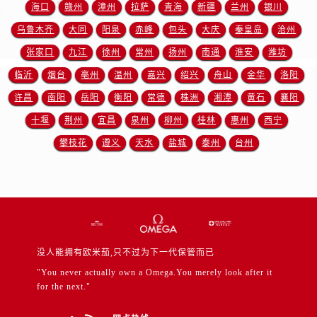
江苏省徐州市鼓楼区淮海东路29号苏宁广场IFC国际金融中心35层3508室售后服务中心（需提前预约）
海口
赣州
漳州
拉萨
青海
新疆
兰州
银川
江苏省盐城市盐都区世纪大道5号盐城金融城写字楼1号楼16层1604室售后服务中心（需提前预约）
乌鲁木齐
大同
阳泉
赤峰
包头
大庆
秦皇岛
沧州
江苏省扬州市邗江区国展路29号星耀天地写字楼1号楼18层1803室售后服务中心（需提前预约）
张家口
九江
徐州
常州
扬州
南通
淮安
潍坊
江苏省镇江市京口区中山东路售后服务中心（需提前预约）
临沂
烟台
亳州
温州
嘉兴
绍兴
舟山
金华
洛阳
江西省抚州市临川区赣东大道售后服务中心（需提前预约）
许昌
南阳
岳阳
衡阳
常德
株洲
湘潭
黄石
襄阳
江西省赣州市章贡区文清路售后服务中心（需提前预约）
十堰
荆州
宜昌
泉州
柳州
桂林
惠州
西宁
江西省吉安市吉州区井冈山大道售后服务中心（需提前预约）
攀枝花
遵义
天水
盐城
泰州
台州
江西省景德镇市珠山区珠山中路售后服务中心（需提前预约）
江西省九江市浔阳区浔阳路售后服务中心（需提前预约）
江西省南昌市红谷滩新区红谷中大道998号绿地双子塔（中央广场）A1座办公楼14层1407室售后服务中心（需提前预约）
江西省萍乡市安源区萍安北大道与康庄路交叉口售后服务中心（需提前预约）
江西省上饶市信州区滨江西路售后服务中心（需提前预约）
江西省新余市渝水区北湖西路售后服务中心（需提前预约）
没人能拥有欧米茄,只不过为下一代保管而已
江西省宜春市袁州区中山中路售后服务中心（需提前预约）
"You never actually own a Omega.You merely look after it
江西省鹰潭市月湖区胜利东路售后服务中心（需提前预约）
for the next."
山东省德州市德城区东风中路售后服务中心（需提前预约）