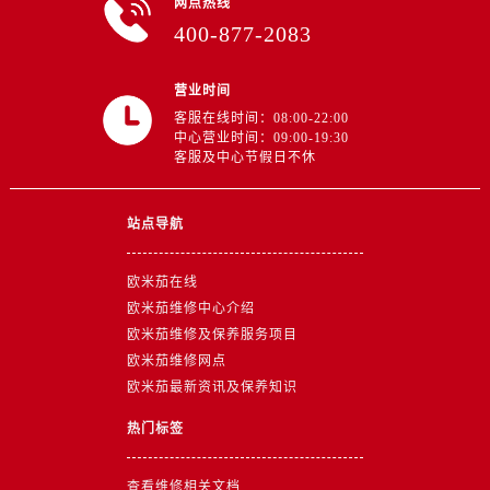
网点热线
山东省东营市东营区济南路售后服务中心（需提前预约）
400-877-2083
山东省济南市历下区经十路11111号华润中心写字楼（万象城）15层1508室售后服务中心（需提前预约）
山东省济宁市任城区太白楼路售后服务中心（需提前预约）
营业时间
山东省莱芜市文化南路8号银座商城名表维修一楼名表维修售后服务中心（需提前预约）
客服在线时间：08:00-22:00
山东省临沂市兰山区解放路售后服务中心（需提前预约）
中心营业时间：09:00-19:30
客服及中心节假日不休
山东省日照市东港区烟台路售后服务中心（需提前预约）
山东省泰安市泰山区财源街道泰山大街售后服务中心（需提前预约）
山东省威海市环翠区新威海路89号振华商厦一楼名表维修售后服务中心（需提前预约）
站点导航
山东省潍坊市奎文区东风东街售后服务中心（需提前预约）
欧米茄在线
山东省枣庄市滕州市北辛路与善国路交叉口售后服务中心（需提前预约）
欧米茄维修中心介绍
山东省淄博市张店区金晶大道售后服务中心（需提前预约）
欧米茄维修及保养服务项目
上海市黄浦区南京东路299号宏伊国际广场写字楼8层806室售后服务中心（需提前预约）
欧米茄维修网点
上海市徐汇区虹桥路3号港汇中心2座37层3705室售后服务中心（需提前预约）
欧米茄最新资讯及保养知识
浙江省杭州市上城区钱江路1366号华润大厦A座5层503-5室售后服务中心（需提前预约）
热门标签
浙江省湖州市吴兴区劳动路售后服务中心（需提前预约）
浙江省嘉兴市南湖区广益路705号嘉兴世界贸易中心A座13层1304室售后服务中心（需提前预约）
查看维修相关文档