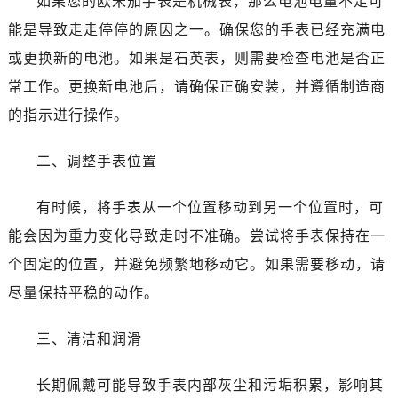
如果您的欧米茄手表是机械表，那么电池电量不足可
温州市鹿城区锦绣路1067号置信广场10层1015室（需提前预约）
能是导致走走停停的原因之一。确保您的手表已经充满电
哈尔滨市道里区友谊西路600号富力中心T2座写字楼29层03室（需提前预约）
大连市中山区人民路15号国际金融大厦7层G室（需提前预约）
或更换新的电池。如果是石英表，则需要检查电池是否正
佛山市禅城区季华五路57号万科金融中心C座12层1205室（需提前预约）
常工作。更换新电池后，请确保正确安装，并遵循制造商
东莞市东城街道鸿福东路1号民盈国贸中心T1写字楼9层907室（需提前预约）
的指示进行操作。
无锡市梁溪区人民中路139号恒隆广场写字楼1座11层1104室（需提前预约）
南通市崇川区工农路57号圆融广场写字楼16层1603室（需提前预约）
二、调整手表位置
苏州市苏州工业园区星港街199号苏州中心办公楼C座22层08室（需提前预约）
武汉市江汉区解放大道686号世界贸易大厦38层09室（需提前预约）
有时候，将手表从一个位置移动到另一个位置时，可
南宁市青秀区金湖路59号地王大厦12楼1224室（需提前预约）
能会因为重力变化导致走时不准确。尝试将手表保持在一
合肥市蜀山区潜山路111号万象城华润大厦B座12楼03室（需提前预约）
个固定的位置，并避免频繁地移动它。如果需要移动，请
泉州市丰泽区宝洲路729号浦西万达中心写字楼A座7楼709室（需提前预约）
尽量保持平稳的动作。
青岛市南区山东路6号华润大厦B座22层04室（需提前预约）
烟台市芝罘区胜利路139号万达金融中心A座907室（需提前预约）
三、清洁和润滑
长春市朝阳区西安大路727号中银大厦A座(旺进大厦)18层09室（需提前预约）
贵阳市南明区都司高架桥路33号亨特国际金融中心14楼14D（需提前预约）
长期佩戴可能导致手表内部灰尘和污垢积累，影响其