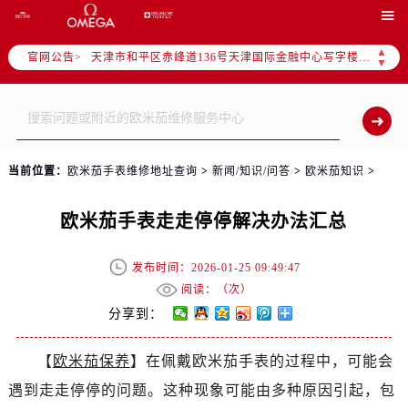
北京市东城区东长安街1号东方广场写字楼W3座6层602室（需提前预约）

北京市朝阳区建国门外大街甲6号华熙国际中心写字楼D座11层1102室（需提前预约）
▲
官网公告>
天津市和平区赤峰道136号天津国际金融中心写字楼26层2603室（需提前预约）
▼
上海市徐汇区虹桥路3号港汇中心写字楼2座37层3705室（需提前预约）
上海市黄浦区南京东路299号宏伊国际广场写字楼8层806室（需提前预约）
南京市秦淮区中山南路1号（新街口）南京中心写字楼22层C1-1室（需提前预约）
常州市新北区龙锦路1590号现代传媒中心写字楼5号楼10层1008室（需提前预约）
当前位置：
欧米茄手表维修地址查询
>
新闻/知识/问答
>
欧米茄知识
>
徐州市鼓楼区淮海东路29号苏宁广场IFC国际金融中心写字楼35层3508室（需提前预约）
扬州市邗江区国展路29号星耀天地写字楼1号楼18层1803室（需提前预约）
欧米茄手表走走停停解决办法汇总
盐城市盐都区世纪大道5号盐城金融城写字楼1号楼16层1604室（需提前预约）
泰州市海陵区永定东路399号置地商务中心东塔写字楼（华润万象城）17层1706室（需提前预约）
发布时间：2026-01-25 09:49:47
宁波市江北区大闸南路500号来福士广场办公楼20层2009室（需提前预约）
阅读：（
次）
杭州市上城区钱江路1366号华润大厦写字楼A座5层503-5室（需提前预约）
分享到：
金华市金东区东市南街777号金华万达广场写字楼4号楼22层2209室（需提前预约）
【
欧米茄保养
】在佩戴欧米茄手表的过程中，可能会
绍兴市越城区胜利东路379号世茂天际中心写字楼8层805室（需提前预约）
遇到走走停停的问题。这种现象可能由多种原因引起，包
嘉兴市南湖区广益路705号嘉兴世界贸易中心写字楼A座13层1304室（需提前预约）