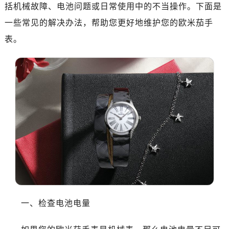
南昌市红谷滩新区红谷中大道998号绿地双子塔（中央广场）A1座办公楼14层07室（需提前预约）
括机械故障、电池问题或日常使用中的不当操作。下面是
济南市历下区经十路11111号华润中心写字楼（万象城）15层1508室（需提前预约）
一些常见的解决办法，帮助您更好地维护您的欧米茄手
广州市天河区天河路230号万菱汇国际中心写字楼A塔7层704室（需提前预约）
表。
广州市越秀区环市东路371-375号世界贸易中心大厦南塔写字楼15层07室（需提前预约）
深圳市罗湖区深南东路5001号华润大厦写字楼17层1701室（需提前预约）
惠州市惠城区江北文昌一路7号华贸大厦写字楼1座30层05室（需提前预约）
厦门市思明区湖滨东路95号华润大厦写字楼B座11层1104室（需提前预约）
福州市鼓楼区五四路128-1号恒力城写字楼15层03室（需提前预约）
成都市锦江区人民东路6号SAC东原中心写字楼24层2406B室（需提前预约）
重庆市江北区观音桥步行街2号融恒时代广场写字楼9层902室（需提前预约）
长沙市芙蓉区定王台街道建湘路393号世茂环球金融中心写字楼（芙蓉广场）10层13室（需提前预约）
郑州市二七区铭功路10号华润大厦写字楼29层2905室（需提前预约）
太原市迎泽区解放路15号亨得利名表服务中心（品牌授权店）3层整层（需提前预约）
沈阳市沈河区中街路137号亨得利名表服务中心（品牌授权店）1层整层（需提前预约）
一、检查电池电量
沈阳市沈河区中街路83号亨得利名表服务中心（品牌授权店）1层整层（需提前预约）
乌鲁木齐市天山区红山路26号时代广场（CCMALL）C座17层17-B（需提前预约）