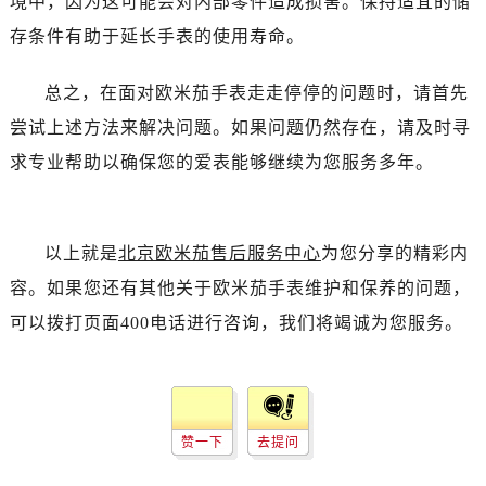
境中，因为这可能会对内部零件造成损害。保持适宜的储
黑龙江省齐齐哈尔市龙沙区龙华路售后服务中心（需提前预约）
存条件有助于延长手表的使用寿命。
黑龙江省双鸭山市尖山区新兴大街售后服务中心（需提前预约）
黑龙江省绥化市北林区新华街与康庄路交叉口售后服务中心（需提前预约）
总之，在面对欧米茄手表走走停停的问题时，请首先
黑龙江省伊春市伊美区通河路售后服务中心（需提前预约）
尝试上述方法来解决问题。如果问题仍然存在，请及时寻
吉林省白城市洮北区明仁南街售后服务中心（需提前预约）
吉林省白山市浑江区浑江大街售后服务中心（需提前预约）
求专业帮助以确保您的爱表能够继续为您服务多年。
吉林省吉林市船营区河南街售后服务中心（需提前预约）
吉林省辽源市龙山区人民大街售后服务中心（需提前预约）
吉林省梅河口市新华街道梅河大街售后服务中心（需提前预约）
以上就是
北京欧米茄售后服务中心
为您分享的精彩内
吉林省四平市铁东区紫气大路与南九经街交汇处售后服务中心（需提前预约）
容。如果您还有其他关于欧米茄手表维护和保养的问题，
吉林省松原市宁江区五环大街售后服务中心（需提前预约）
可以拨打页面400电话进行咨询，我们将竭诚为您服务。
吉林省通化市东昌区环通乡江南大街售后服务中心（需提前预约）
吉林省延边市延吉市解放路售后服务中心（需提前预约）
辽宁省鞍山市铁东区站前街售后服务中心（需提前预约）
辽宁省本溪市平山区胜利路售后服务中心（需提前预约）
赞一下
去提问
辽宁省朝阳市双塔区新华路售后服务中心（需提前预约）