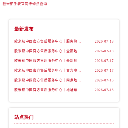
内蒙古自治区包头市青山区幸福路甲3号王府井百货名表维修售后服务中心（需提前预约）
欧米茄手表官网维修点查询
内蒙古自治区赤峰市红山区哈达街售后服务中心（需提前预约）
内蒙古自治区鄂尔多斯市东胜区伊金霍洛街售后服务中心（需提前预约）
内蒙古自治区呼伦贝尔市海拉尔区中央街售后服务中心（需提前预约）
最新发布
内蒙古自治区通辽市科尔沁区明仁大街售后服务中心（需提前预约）
欧米茄中国官方售后服务中心｜服务热线及详细地址权威信息公告（2026年7月最新）
2026-07-18
内蒙古自治区乌海市海勃湾区人民南路售后服务中心（需提前预约）
内蒙古自治区乌兰察布市集宁区恩和大街售后服务中心（需提前预约）
欧米茄中国官方售后服务中心｜全部地址与售后电话权威信息声明（2026年7月最新）
2026-07-18
内蒙古自治区锡林郭勒盟市锡林浩特市光明街与额尔敦路交叉口售后服务中心（需提前预约）
欧米茄中国官方售后服务中心｜最新地址及官方服务热线权威信息公告（2026年7月最新）
2026-07-17
内蒙古自治区兴安盟市乌兰浩特市兴安大街售后服务中心（需提前预约）
欧米茄中国官方售后服务中心｜官方电话和维修地址权威信息公告（2026年7月最新）
2026-07-17
山西省大同市平城区迎宾街售后服务中心（需提前预约）
欧米茄中国官方售后服务中心｜网点地址和官方热线权威信息通知（2026年7月最新）
2026-07-16
山西省晋城市城区黄华街售后服务中心（需提前预约）
欧米茄中国官方售后服务中心｜地址与24小时服务电话权威信息公告（2026年7月最新）
2026-07-16
山西省晋中市榆次区顺城街售后服务中心（需提前预约）
山西省临汾市尧都区解放路售后服务中心（需提前预约）
山西省吕梁市离石区永宁中路与建设街交叉口售后服务中心（需提前预约）
山西省朔州市朔城区怡西路与鄯阳西街交汇处售后服务中心（需提前预约）
站点热门
山西省忻州市忻府区和平东街与七一南路交叉口售后服务中心（需提前预约）