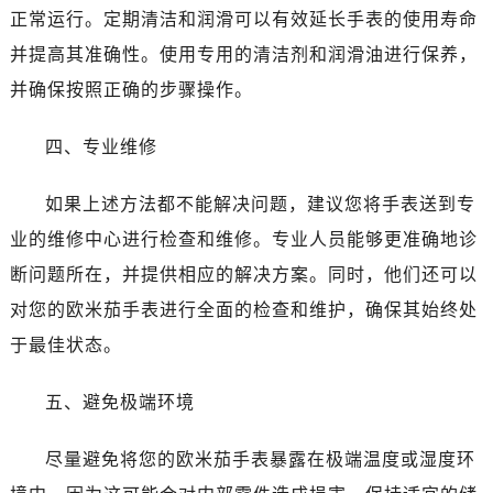
昆明市盘龙区北京路928号同德昆明广场写字楼10层06室（需提前预约）
正常运行。定期清洁和润滑可以有效延长手表的使用寿命
石家庄市长安区中山东路39号勒泰中心写字楼B座13层07室（需提前预约）
并提高其准确性。使用专用的清洁剂和润滑油进行保养，
西安市碑林区南关正街88号华侨城长安国际中心E座6楼10室（需提前预约）
并确保按照正确的步骤操作。
海口市龙华区金贸东路5号海口华润大厦B座17层1707室（需提前预约）
唐山市路南区新华东道100号万达广场写字楼A座10层1002室（需提前预约）
四、专业维修
台州市椒江区东海大道1800号腾达中心东1幢20楼2002室（需提前预约）
内蒙古自治区呼和浩特市玉泉区大学西街70号华润万象城写字楼（鄂尔多斯大厦）23层2326室（需提前预约）
如果上述方法都不能解决问题，建议您将手表送到专
甘肃省兰州市七里河区西津西路16号兰州中心写字楼21层2102室（需提前预约）
业的维修中心进行检查和维修。专业人员能够更准确地诊
重庆市解放碑渝中区民权路28号英利国际金融中心写字楼20层01室（需提前预约）
断问题所在，并提供相应的解决方案。同时，他们还可以
黑龙江省大庆市萨尔图区会战大街售后服务中心（需提前预约）
对您的欧米茄手表进行全面的检查和维护，确保其始终处
黑龙江省鹤岗市向阳区红军路售后服务中心（需提前预约）
于最佳状态。
黑龙江省黑河市爱辉区中央街售后服务中心（需提前预约）
黑龙江省鸡西市鸡冠区红军路售后服务中心（需提前预约）
五、避免极端环境
黑龙江省佳木斯市向阳区长安路售后服务中心（需提前预约）
黑龙江省牡丹江市东安区太平路售后服务中心（需提前预约）
尽量避免将您的欧米茄手表暴露在极端温度或湿度环
黑龙江省七台河市桃山区大同街售后服务中心（需提前预约）