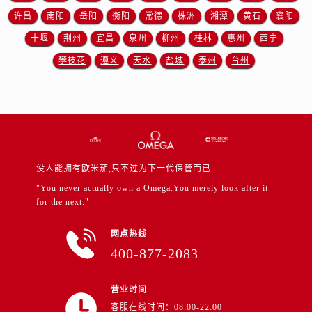
江苏省徐州市鼓楼区淮海东路29号苏宁广场IFC国际金融中心35层3508室售后服务中心（需提前预约）
许昌
南阳
岳阳
衡阳
常德
株洲
湘潭
黄石
襄阳
江苏省盐城市盐都区世纪大道5号盐城金融城写字楼1号楼16层1604室售后服务中心（需提前预约）
十堰
荆州
宜昌
泉州
柳州
桂林
惠州
西宁
江苏省扬州市邗江区国展路29号星耀天地写字楼1号楼18层1803室售后服务中心（需提前预约）
攀枝花
遵义
天水
盐城
泰州
台州
江苏省镇江市京口区中山东路售后服务中心（需提前预约）
江西省抚州市临川区赣东大道售后服务中心（需提前预约）
江西省赣州市章贡区文清路售后服务中心（需提前预约）
江西省吉安市吉州区井冈山大道售后服务中心（需提前预约）
江西省景德镇市珠山区珠山中路售后服务中心（需提前预约）
江西省九江市浔阳区浔阳路售后服务中心（需提前预约）
没人能拥有欧米茄,只不过为下一代保管而已
江西省南昌市红谷滩新区红谷中大道998号绿地双子塔（中央广场）A1座办公楼14层1407室售后服务中心（需提前预约）
"You never actually own a Omega.You merely look after it
江西省萍乡市安源区萍安北大道与康庄路交叉口售后服务中心（需提前预约）
for the next."
江西省上饶市信州区滨江西路售后服务中心（需提前预约）
网点热线
江西省新余市渝水区北湖西路售后服务中心（需提前预约）
400-877-2083
江西省宜春市袁州区中山中路售后服务中心（需提前预约）
江西省鹰潭市月湖区胜利东路售后服务中心（需提前预约）
营业时间
山东省德州市德城区东风中路售后服务中心（需提前预约）
客服在线时间：08:00-22:00