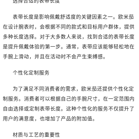
选择合适的表带长度
温州市鹿城区锦绣路1067号置信广场10层1015室（需提前预约）
哈尔滨市道里区友谊西路600号富力中心T2座写字楼29层03室（需提前预约）
表带长度是影响佩戴舒适度的关键因素之一。欧米茄
大连市中山区人民路15号国际金融大厦7层G室（需提前预约）
在设计腕表时，会根据不同的款式和目标用户群体，提供
佛山市禅城区季华五路57号万科金融中心C座12层1205室（需提前预约）
多种长度选择。对于大多数人来说，找到合适的表带长度
东莞市东城街道鸿福东路1号民盈国贸中心T1写字楼9层907室（需提前预约）
无锡市梁溪区人民中路139号恒隆广场写字楼1座11层1104室（需提前预约）
是提升佩戴体验的第一步。通常，表带应该能够轻松地在
南通市崇川区工农路57号圆融广场写字楼16层1603室（需提前预约）
手腕上滑动，并且在活动时不会产生束缚感。
苏州市苏州工业园区星港街199号苏州中心办公楼C座22层08室（需提前预约）
武汉市江汉区解放大道686号世界贸易大厦38层09室（需提前预约）
个性化定制服务
南宁市青秀区金湖路59号地王大厦12楼1224室（需提前预约）
为了满足不同消费者的需求，欧米茄还提供个性化定
合肥市蜀山区潜山路111号万象城华润大厦B座12楼03室（需提前预约）
泉州市丰泽区宝洲路729号浦西万达中心写字楼A座7楼709室（需提前预约）
制服务。消费者可以根据自己的手腕尺寸，在一定范围内
青岛市南区山东路6号华润大厦B座22层04室（需提前预约）
自由选择或定制表带长度。这种个性化的服务不仅提升了
烟台市芝罘区胜利路139号万达金融中心A座907室（需提前预约）
用户的满意度，也增加了产品的附加值。
长春市朝阳区西安大路727号中银大厦A座(旺进大厦)18层09室（需提前预约）
贵阳市南明区都司高架桥路33号亨特国际金融中心14楼14D（需提前预约）
材质与工艺的重要性