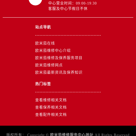
山东省东营市东营区济南路售后服务中心（需提前预约）
中心营业时间：09:00-19:30
客服及中心节假日不休
山东省济南市历下区经十路11111号华润中心写字楼（万象城）15层1508室售后服务中心（需提前预约）
山东省济宁市任城区太白楼路售后服务中心（需提前预约）
站点导航
山东省莱芜市文化南路8号银座商城名表维修一楼名表维修售后服务中心（需提前预约）
山东省临沂市兰山区解放路售后服务中心（需提前预约）
欧米茄在线
山东省日照市东港区烟台路售后服务中心（需提前预约）
欧米茄维修中心介绍
山东省泰安市泰山区财源街道泰山大街售后服务中心（需提前预约）
欧米茄维修及保养服务项目
山东省威海市环翠区新威海路89号振华商厦一楼名表维修售后服务中心（需提前预约）
欧米茄维修网点
山东省潍坊市奎文区东风东街售后服务中心（需提前预约）
欧米茄最新资讯及保养知识
山东省枣庄市滕州市北辛路与善国路交叉口售后服务中心（需提前预约）
热门标签
山东省淄博市张店区金晶大道售后服务中心（需提前预约）
上海市黄浦区南京东路299号宏伊国际广场写字楼8层806室售后服务中心（需提前预约）
查看维修相关文档
上海市徐汇区虹桥路3号港汇中心2座37层3705室售后服务中心（需提前预约）
查看保养相关文档
浙江省杭州市上城区钱江路1366号华润大厦A座5层503-5室售后服务中心（需提前预约）
查看配件相关文档
浙江省湖州市吴兴区劳动路售后服务中心（需提前预约）
浙江省嘉兴市南湖区广益路705号嘉兴世界贸易中心A座13层1304室售后服务中心（需提前预约）
版权所有：
Copyright ©
欧米茄维修服务中心地址
All Rights Reserved