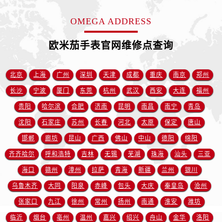
安徽省宿州市埇桥区人民中路售后服务中心（需提前预约）
安徽省铜陵市铜官区石城大道售后服务中心（需提前预约）
OMEGA ADDRESS
安徽省芜湖市镜湖区中山路步行街售后服务中心（需提前预约）
欧米茄手表官网维修点查询
安徽省宣城市宣州区叠嶂西路售后服务中心（需提前预约）
福建省龙岩市新罗区九一南路售后服务中心（需提前预约）
福建省南平市建阳区人民西路售后服务中心（需提前预约）
北京
上海
广州
深圳
天津
成都
重庆
南京
郑州
福建省宁德市蕉城区天湖东路售后服务中心（需提前预约）
长沙
宁波
厦门
东莞
杭州
武汉
西安
大连
福州
福建省莆田市城厢区霞林街道荔华东大道售后服务中心（需提前预约）
贵阳
哈尔滨
合肥
济南
昆明
南昌
南宁
青岛
福建省三明市三元区东乾二路售后服务中心（需提前预约）
沈阳
石家庄
苏州
长春
河北
太原
保定
唐山
福建省漳州市龙文区步港路售后服务中心（需提前预约）
邯郸
廊坊
昆山
广西
佛山
中山
德阳
绵阳
江苏省常州市新北区龙锦路1590号现代传媒中心5号楼10层1008室售后服务中心（需提前预约）
齐齐哈尔
呼和浩特
吉林
无锡
芜湖
珠海
汕头
三亚
江苏省淮安市清江浦区淮海北路售后服务中心（需提前预约）
海口
赣州
漳州
拉萨
青海
新疆
兰州
银川
江苏省连云港市海州区通灌北路售后服务中心（需提前预约）
江苏省南京市秦淮区中山南路1号南京中心22层22-C1-C3室售后服务中心（需提前预约）
乌鲁木齐
大同
阳泉
赤峰
包头
大庆
秦皇岛
沧州
江苏省宿迁市宿城区西湖路售后服务中心（需提前预约）
张家口
九江
徐州
常州
扬州
南通
淮安
潍坊
江苏省泰州市海陵区永定东路399号置地商务中心东塔（华润万象城）17层1706室售后服务中心（需提前预约）
临沂
烟台
亳州
温州
嘉兴
绍兴
舟山
金华
洛阳