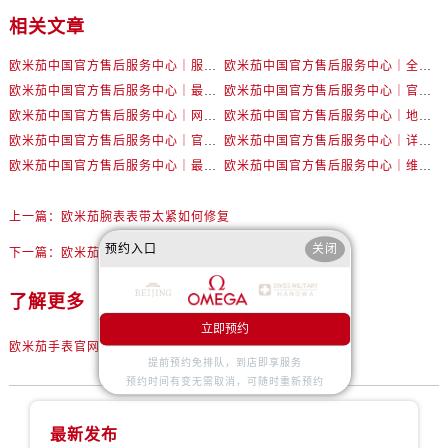
辽宁省丹东市振兴区七经街售后服务中心（需提前预约）
相关文章
辽宁省抚顺市新抚区东一路售后服务中心（需提前预约）
辽宁省阜新市海州区解放大街售后服务中心（需提前预约）
欧米茄中国官方售后服务中心｜服务热线及详细地址权威信息公告（2026年7月最新）
欧米茄中国官方售后服务中心｜全部地址与售后电话权威信息声明（2026年7月最新）
欧米茄中国官方售后服务中心｜最新地址及官方服务热线权威信息公告（2026年7月最新）
欧米茄中国官方售后服务中心｜官方电话和维修地址权威信息公告（2026年7月最新）
辽宁省葫芦岛市连山区中央路售后服务中心（需提前预约）
欧米茄中国官方售后服务中心｜网点地址和官方热线权威信息通知（2026年7月最新）
欧米茄中国官方售后服务中心｜地址与24小时服务电话权威信息公告（2026年7月最新）
辽宁省锦州市古塔区中央大街售后服务中心（需提前预约）
欧米茄中国官方售后服务中心｜官方地址与售后电话权威信息公告（2026年7月最新）
欧米茄中国官方售后服务中心｜详细地址与官方电话权威信息通告（2026年7月最新）
辽宁省辽阳市白塔区新运大街售后服务中心（需提前预约）
欧米茄中国官方售后服务中心｜最新热线电话与地址权威信息公告（2026年7月最新）
欧米茄中国官方售后服务中心｜维修地址与售后服务电话权威信息声明（2026年7月最新）
辽宁省盘锦市兴隆台区石油大街售后服务中心（需提前预约）
辽宁省铁岭市银州区南马路售后服务中心（需提前预约）
上一篇：
欧米茄腕表表带太紧如何修复
辽宁省营口市站前区市府路与渤海大街交叉口售后服务中心（需提前预约）
预约入口
关闭
下一篇：
欧米茄手表表针脱落解决技巧
辽宁省沈阳市沈河区中街路137号亨得利名表维修授权店1楼售后服务中心（需提前预约）
辽宁省沈阳市沈河区中街路83号亨得利名表维修授权店1楼售后服务中心（需提前预约）
了解更多
北京市朝阳区建国门外大街甲6号华熙国际中心D座11层1102室售后服务中心（需提前预约）
立即预约
北京市东城区东长安街1号王府井东方广场W3座6层602室售后服务中心（需提前预约）
欧米茄手表官网维修点查询
提前预约免排队，到店即享服务
河北省保定市竞秀区朝阳北大街北国先天下售后服务中心（需提前预约）
预约时间有变无需取消，可随时重新预约
内蒙古自治区阿拉善盟市左旗土尔扈特大街售后服务中心（需提前预约）
内蒙古自治区巴彦淖尔市临河区新华街售后服务中心（需提前预约）
最新发布