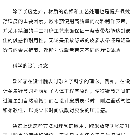
昆明市盘龙区北京路928号同德昆明广场写字楼10层06室（需提前预约）
石家庄市长安区中山东路39号勒泰中心写字楼B座13层07室（需提前预约）
除了长度之外，材质的选择和工艺处理也是提升佩戴
西安市碑林区南关正街88号华侨城长安国际中心E座6楼10室（需提前预约）
舒适度的重要因素。欧米茄使用高质量的材料制作表带，
海口市龙华区金贸东路5号海口华润大厦B座17层1707室（需提前预约）
并采用精细的手工打磨工艺来确保每一条表带都能达到最
唐山市路南区新华东道100号万达广场写字楼A座10层1002室（需提前预约）
佳的触感和耐用性。无论是柔软舒适的皮质表带还是轻盈
台州市椒江区东海大道1800号腾达中心东1幢20楼2002室（需提前预约）
透气的金属链节，都能为佩戴者带来不同的舒适体验。
内蒙古自治区呼和浩特市玉泉区大学西街70号华润万象城写字楼（鄂尔多斯大厦）23层2326室（需提前预约）
甘肃省兰州市七里河区西津西路16号兰州中心写字楼21层2102室（需提前预约）
科学的设计理念
重庆市解放碑渝中区民权路28号英利国际金融中心写字楼20层01室（需提前预约）
黑龙江省大庆市萨尔图区会战大街售后服务中心（需提前预约）
欧米茄在设计腕表时融入了科学的理念。例如，在设
黑龙江省鹤岗市向阳区红军路售后服务中心（需提前预约）
计金属链节时考虑到了人体工程学原理，使得链节之间的
黑龙江省黑河市爱辉区中央街售后服务中心（需提前预约）
过渡更加自然流畅；而在设计皮质表带时，则注重透气性
黑龙江省鸡西市鸡冠区红军路售后服务中心（需提前预约）
和柔软性，以减少长时间佩戴对皮肤的压迫感。
黑龙江省佳木斯市向阳区长安路售后服务中心（需提前预约）
黑龙江省牡丹江市东安区太平路售后服务中心（需提前预约）
通过上述这些方法和理念的应用，欧米茄成功地提升
黑龙江省七台河市桃山区大同街售后服务中心（需提前预约）