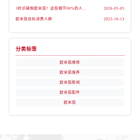
山西省阳泉市郊区平阳东街与新城大道交叉口售后服务中心（需提前预约）
3秒识破假欧米茄！这些细节90%的人都忽略了
2026-05-05
山西省运城市盐湖区河东街售后服务中心（需提前预约）
欧米茄目标消费人群
2025-10-13
山西省长治市潞州区英雄中路售后服务中心（需提前预约）
山西省太原市迎泽区迎泽街道解放路15号亨得利名表维修授权店3楼售后服务中心（需提前预约）
天津市和平区赤峰道136号天津国际金融中心26层2603室售后服务中心（需提前预约）
安徽省安庆市迎江区人民路售后服务中心（需提前预约）
分类标签
安徽省蚌埠市蚌山区淮河路售后服务中心（需提前预约）
欧米茄维修
安徽省亳州市谯城区魏武大道售后服务中心（需提前预约）
安徽省池州市贵池区长江路售后服务中心（需提前预约）
欧米茄保养
安徽省滁州市琅琊区南谯北路售后服务中心（需提前预约）
欧米茄新闻
安徽省阜阳市颍州区颍州北路售后服务中心（需提前预约）
欧米茄配件
安徽省淮北市相山区淮海路售后服务中心（需提前预约）
欧米茄
安徽省淮南市田家庵区国庆中路售后服务中心（需提前预约）
安徽省黄山市屯溪区黄山西路售后服务中心（需提前预约）
安徽省六安市金安区解放中路售后服务中心（需提前预约）
安徽省马鞍山市雨山区湖南西路售后服务中心（需提前预约）