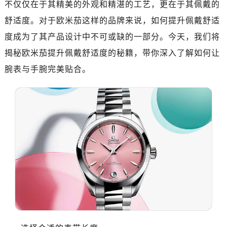
不仅仅在于其精美的外观和精湛的工艺，更在于其佩戴的
南昌市红谷滩新区红谷中大道998号绿地双子塔（中央广场）A1座办公楼14层07室（需提前预约）
济南市历下区经十路11111号华润中心写字楼（万象城）15层1508室（需提前预约）
舒适度。对于欧米茄这样的品牌来说，如何提升佩戴舒适
广州市天河区天河路230号万菱汇国际中心写字楼A塔7层704室（需提前预约）
度成为了其产品设计中不可或缺的一部分。今天，我们将
广州市越秀区环市东路371-375号世界贸易中心大厦南塔写字楼15层07室（需提前预约）
揭秘欧米茄提升佩戴舒适度的秘籍，带你深入了解如何让
深圳市罗湖区深南东路5001号华润大厦写字楼17层1701室（需提前预约）
腕表与手腕完美贴合。
惠州市惠城区江北文昌一路7号华贸大厦写字楼1座30层05室（需提前预约）
厦门市思明区湖滨东路95号华润大厦写字楼B座11层1104室（需提前预约）
福州市鼓楼区五四路128-1号恒力城写字楼15层03室（需提前预约）
成都市锦江区人民东路6号SAC东原中心写字楼24层2406B室（需提前预约）
重庆市江北区观音桥步行街2号融恒时代广场写字楼9层902室（需提前预约）
长沙市芙蓉区定王台街道建湘路393号世茂环球金融中心写字楼（芙蓉广场）10层13室（需提前预约）
郑州市二七区铭功路10号华润大厦写字楼29层2905室（需提前预约）
太原市迎泽区解放路15号亨得利名表服务中心（品牌授权店）3层整层（需提前预约）
沈阳市沈河区中街路137号亨得利名表服务中心（品牌授权店）1层整层（需提前预约）
沈阳市沈河区中街路83号亨得利名表服务中心（品牌授权店）1层整层（需提前预约）
乌鲁木齐市天山区红山路26号时代广场（CCMALL）C座17层17-B（需提前预约）