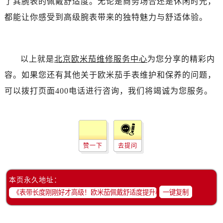
了其腕表的佩戴舒适度。无论是商务场合还是休闲时光，
黑龙江省齐齐哈尔市龙沙区龙华路售后服务中心（需提前预约）
都能让你感受到高级腕表带来的独特魅力与舒适体验。
黑龙江省双鸭山市尖山区新兴大街售后服务中心（需提前预约）
黑龙江省绥化市北林区新华街与康庄路交叉口售后服务中心（需提前预约）
黑龙江省伊春市伊美区通河路售后服务中心（需提前预约）
以上就是
北京欧米茄维修服务中心
为您分享的精彩内
吉林省白城市洮北区明仁南街售后服务中心（需提前预约）
吉林省白山市浑江区浑江大街售后服务中心（需提前预约）
容。如果您还有其他关于欧米茄手表维护和保养的问题，
吉林省吉林市船营区河南街售后服务中心（需提前预约）
可以拨打页面400电话进行咨询，我们将竭诚为您服务。
吉林省辽源市龙山区人民大街售后服务中心（需提前预约）
吉林省梅河口市新华街道梅河大街售后服务中心（需提前预约）
吉林省四平市铁东区紫气大路与南九经街交汇处售后服务中心（需提前预约）
吉林省松原市宁江区五环大街售后服务中心（需提前预约）
赞一下
去提问
吉林省通化市东昌区环通乡江南大街售后服务中心（需提前预约）
吉林省延边市延吉市解放路售后服务中心（需提前预约）
本页永久地址：
辽宁省鞍山市铁东区站前街售后服务中心（需提前预约）
一键复制
辽宁省本溪市平山区胜利路售后服务中心（需提前预约）
辽宁省朝阳市双塔区新华路售后服务中心（需提前预约）