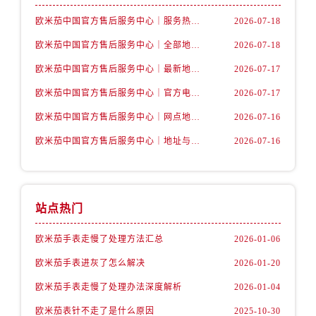
内蒙古自治区包头市青山区幸福路甲3号王府井百货名表维修售后服务中心（需提前预约）
欧米茄中国官方售后服务中心｜服务热线及详细地址权威信息公告（2026年7月最新）
2026-07-18
内蒙古自治区赤峰市红山区哈达街售后服务中心（需提前预约）
内蒙古自治区鄂尔多斯市东胜区伊金霍洛街售后服务中心（需提前预约）
欧米茄中国官方售后服务中心｜全部地址与售后电话权威信息声明（2026年7月最新）
2026-07-18
内蒙古自治区呼伦贝尔市海拉尔区中央街售后服务中心（需提前预约）
欧米茄中国官方售后服务中心｜最新地址及官方服务热线权威信息公告（2026年7月最新）
2026-07-17
内蒙古自治区通辽市科尔沁区明仁大街售后服务中心（需提前预约）
欧米茄中国官方售后服务中心｜官方电话和维修地址权威信息公告（2026年7月最新）
2026-07-17
内蒙古自治区乌海市海勃湾区人民南路售后服务中心（需提前预约）
欧米茄中国官方售后服务中心｜网点地址和官方热线权威信息通知（2026年7月最新）
2026-07-16
内蒙古自治区乌兰察布市集宁区恩和大街售后服务中心（需提前预约）
欧米茄中国官方售后服务中心｜地址与24小时服务电话权威信息公告（2026年7月最新）
2026-07-16
内蒙古自治区锡林郭勒盟市锡林浩特市光明街与额尔敦路交叉口售后服务中心（需提前预约）
内蒙古自治区兴安盟市乌兰浩特市兴安大街售后服务中心（需提前预约）
山西省大同市平城区迎宾街售后服务中心（需提前预约）
山西省晋城市城区黄华街售后服务中心（需提前预约）
站点热门
山西省晋中市榆次区顺城街售后服务中心（需提前预约）
欧米茄手表走慢了处理方法汇总
2026-01-06
山西省临汾市尧都区解放路售后服务中心（需提前预约）
山西省吕梁市离石区永宁中路与建设街交叉口售后服务中心（需提前预约）
欧米茄手表进灰了怎么解决
2026-01-20
山西省朔州市朔城区怡西路与鄯阳西街交汇处售后服务中心（需提前预约）
欧米茄手表走慢了处理办法深度解析
2026-01-04
山西省忻州市忻府区和平东街与七一南路交叉口售后服务中心（需提前预约）
欧米茄表针不走了是什么原因
2025-10-30