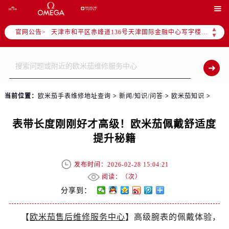
北京市东城区东长安街1号东方广场写字楼W3座6层602室（需提前预约）

北京市朝阳区建国门外大街甲6号华熙国际中心写字楼D座11层1102室（需提前预约）
▲
官网公告>
天津市和平区赤峰道136号天津国际金融中心写字楼26层2603室（需提前预约）
▼
上海市徐汇区虹桥路3号港汇中心写字楼2座37层3705室（需提前预约）
上海市黄浦区南京东路299号宏伊国际广场写字楼8层806室（需提前预约）
南京市秦淮区中山南路1号（新街口）南京中心写字楼22层C1-1室（需提前预约）
常州市新北区龙锦路1590号现代传媒中心写字楼5号楼10层1008室（需提前预约）
当前位置：
欧米茄手表维修地址查询
>
新闻/知识/问答
>
欧米茄知识
>
徐州市鼓楼区淮海东路29号苏宁广场IFC国际金融中心写字楼35层3508室（需提前预约）
扬州市邗江区国展路29号星耀天地写字楼1号楼18层1803室（需提前预约）
表带长度刚刚好才高级！欧米茄佩戴舒适度
盐城市盐都区世纪大道5号盐城金融城写字楼1号楼16层1604室（需提前预约）
提升秘籍
泰州市海陵区永定东路399号置地商务中心东塔写字楼（华润万象城）17层1706室（需提前预约）
宁波市江北区大闸南路500号来福士广场办公楼20层2009室（需提前预约）
发布时间：2026-02-28 15:04:21
杭州市上城区钱江路1366号华润大厦写字楼A座5层503-5室（需提前预约）
阅读：（
次）
金华市金东区东市南街777号金华万达广场写字楼4号楼22层2209室（需提前预约）
分享到：
绍兴市越城区胜利东路379号世茂天际中心写字楼8层805室（需提前预约）
【
欧米茄售后维修服务中心
】高级腕表的佩戴体验，
嘉兴市南湖区广益路705号嘉兴世界贸易中心写字楼A座13层1304室（需提前预约）