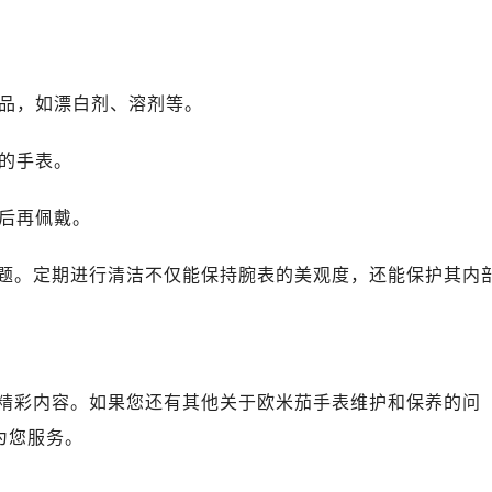
广场写字楼10层06室（需提前预约）
心写字楼B座13层07室（需提前预约）
安国际中心E座6楼10室（需提前预约）
B座17层1707室（需提前预约）
产品，如漂白剂、溶剂等。
写字楼A座10层1002室（需提前预约）
低的手表。
心东1幢20楼2002室（需提前预约）
街70号华润万象城写字楼（鄂尔多斯大厦）23层2326室（需
燥后再佩戴。
州中心写字楼21层2102室（需提前预约）
国际金融中心写字楼20层01室（需提前预约）
题。定期进行清洁不仅能保持腕表的美观度，还能保护其内
后服务中心（需提前预约）
务中心（需提前预约）
务中心（需提前预约）
务中心（需提前预约）
精彩内容。如果您还有其他关于欧米茄手表维护和保养的问
服务中心（需提前预约）
为您服务。
服务中心（需提前预约）
服务中心（需提前预约）