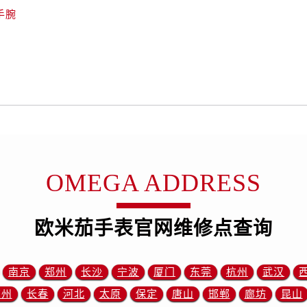
中心（需提前预约）
手腕
中心（需提前预约）
务中心（需提前预约）
务中心（需提前预约）
务中心（需提前预约）
务中心（需提前预约）
服务中心（需提前预约）
中心（需提前预约）
街交叉口售后服务中心（需提前预约）
OMEGA ADDRESS
得利名表维修授权店1楼售后服务中心（需提前预约）
得利名表维修授权店1楼售后服务中心（需提前预约）
国际中心D座11层1102室售后服务中心（需提前预约）
欧米茄手表官网维修点查询
广场W3座6层602室售后服务中心（需提前预约）
先天下售后服务中心（需提前预约）
南京
郑州
长沙
宁波
厦门
东莞
杭州
武汉
特大街售后服务中心（需提前预约）
街售后服务中心（需提前预约）
苏州
长春
河北
太原
保定
唐山
邯郸
廊坊
昆山