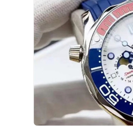
南昌市红谷滩新区红谷中大道998号
济南市历下区经十路11111号华润中
广州市天河区天河路230号万菱汇国
广州市越秀区环市东路371-375号
深圳市罗湖区深南东路5001号华润大
惠州市惠城区江北文昌一路7号华贸大
厦门市思明区湖滨东路95号华润大厦写
福州市鼓楼区五四路128-1号恒力城
成都市锦江区人民东路6号SAC东原中
重庆市江北区观音桥步行街2号融恒时
长沙市芙蓉区定王台街道建湘路393
郑州市二七区铭功路10号华润大厦写字
太原市迎泽区解放路15号亨得利名
沈阳市沈河区中街路137号亨得利名
沈阳市沈河区中街路83号亨得利名
乌鲁木齐市天山区红山路26号时代广场