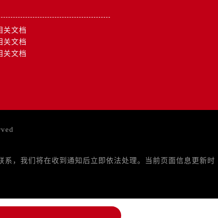
相关文档
相关文档
相关文档
rved
与我们联系，我们将在收到通知后立即依法处理。当前页面信息更新时