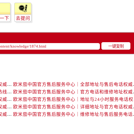
后服务中心（需提前预约）
后服务中心（需提前预约）
一下
去提问
路交叉口售后服务中心（需提前预约）
务中心（需提前预约）
务中心（需提前预约）
务中心（需提前预约）
一键复制
中心（需提前预约）
务中心（需提前预约）
后服务中心（需提前预约）
经街交汇处售后服务中心（需提前预约）
欧米茄中国官方售后服务中心｜服务热线及详细地址权威信息公告（2026年7月最新）
欧米茄中国官方售后服
务中心（需提前预约）
欧米茄中国官方售后服务中心｜最新地址及官方服务热线权威信息公告（2026年7月最新）
欧米茄中国官方售后服
售后服务中心（需提前预约）
欧米茄中国官方售后服务中心｜网点地址和官方热线权威信息通知（2026年7月最新）
欧米茄中国
中心（需提前预约）
欧米茄中国官方售后服务中心｜官方地址与售后电话权威信息公告（2026年7月最新）
欧米茄中国官方售后服
中心（需提前预约）
欧米茄中国官方售后服务中心｜最新热线电话与地址权威信息公告（2026年7月最新）
欧米茄中国官方售后服务
中心（需提前预约）
中心（需提前预约）