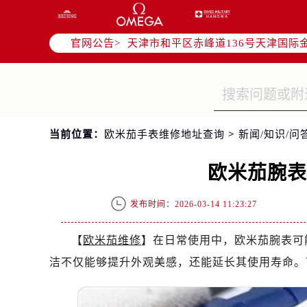
北京市东城区东长安街1号东方广场写
北京市朝阳区建国门外大街甲6号华熙
官网公告>
天津市和平区赤峰道136号天津国际金
上海市徐汇区虹桥路3号港汇中心写字楼
上海市黄浦区南京东路299号宏伊国
南京市秦淮区中山南路1号（新街口）
常州市新北区龙锦路1590号现代传媒
当前位置：
欧米茄手表维修地址查询
>
新闻/知识/问
徐州市鼓楼区淮海东路29号苏宁广场I
扬州市邗江区国展路29号星耀天地写字
欧米茄腕
盐城市盐都区世纪大道5号盐城金融城写
泰州市海陵区永定东路399号置地商
发布时间：2026-03-14 11:23:27
宁波市江北区大闸南路500号来福士广
杭州市上城区钱江路1366号华润大厦
【
欧米茄维修
】在日常使用中，欧米茄腕表可
金华市金东区东市南街777号金华万达
洁不仅能够提升外观美感，还能延长其使用寿命。
绍兴市越城区胜利东路379号世茂天
嘉兴市南湖区广益路705号嘉兴世界贸