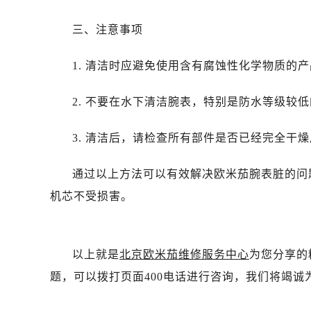
昆明市盘龙区北京路928号同德昆明
石家庄市长安区中山东路39号勒泰中
三、注意事项
西安市碑林区南关正街88号华侨城长
海口市龙华区金贸东路5号海口华润大厦
1. 清洁时应避免使用含有腐蚀性化学物质的
唐山市路南区新华东道100号万达广场
2. 不要在水下清洁腕表，特别是防水等级较
台州市椒江区东海大道1800号腾达中
内蒙古自治区呼和浩特市玉泉区大学西
3. 清洁后，请检查所有部件是否已经完全干
甘肃省兰州市七里河区西津西路16号兰
重庆市解放碑渝中区民权路28号英利
通过以上方法可以有效解决欧米茄腕表脏的问
黑龙江省大庆市萨尔图区会战大街售
机芯不受损害。
黑龙江省鹤岗市向阳区红军路售后服
黑龙江省黑河市爱辉区中央街售后服
黑龙江省鸡西市鸡冠区红军路售后服
以上就是
北京欧米茄维修服务中心
为您分享的
黑龙江省佳木斯市向阳区长安路售后
题，可以拨打页面400电话进行咨询，我们将竭诚
黑龙江省牡丹江市东安区太平路售后
黑龙江省七台河市桃山区大同街售后