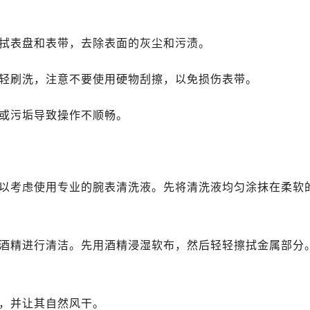
10层1015室（需提前预约）
心T2座写字楼29层03室（需提前预约）
擦拭表盘和表带，去除表面的灰尘和污渍。
厦7层G室（需提前预约）
心C座12层1205室（需提前预约）
轻轻刷洗，注意不要使用硬物刮擦，以免损伤表带。
中心T1写字楼9层907室（需提前预约）
写字楼1座11层1104室（需提前预约）
尘或污垢导致操作不顺畅。
楼16层1603室（需提前预约）
中心办公楼C座22层08室（需提前预约）
大厦38层09室（需提前预约）
楼1224室（需提前预约）
可以考虑使用专业的腕表清洗液。先将清洗液均匀涂抹在柔软
大厦B座12楼03室（需提前预约）
心写字楼A座7楼709室（需提前预约）
2层04室（需提前预约）
的酒精进行清洁。先用酒精浸湿软布，然后轻轻擦拭金属部分
心A座907室（需提前预约）
A座(旺进大厦)18层09室（需提前预约）
国际金融中心14楼14D（需提前预约）
表，并让其自然风干。