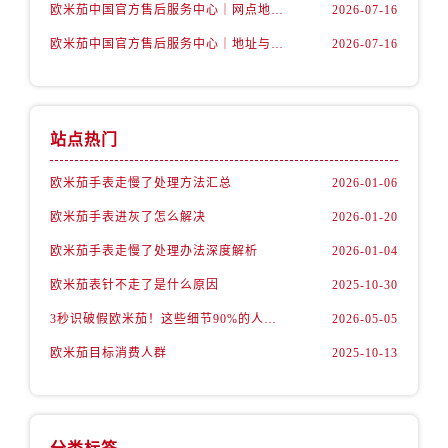
甘肃省张掖市甘州区民乐北路售后服务中心（需提前预约）
欧米茄中国官方售后服务中心｜网点地址和官方热线权威信息通知（2026年7月最新）
2026-07-16
宁夏回族自治区固原市原州区文化街售后服务中心（需提前预约）
欧米茄中国官方售后服务中心｜地址与24小时服务电话权威信息公告（2026年7月最新）
2026-07-16
宁夏回族自治区石嘴山市大武口区贺兰山路售后服务中心（需提前预约）
宁夏回族自治区吴忠市利通区开元大道售后服务中心（需提前预约）
宁夏回族自治区银川市兴庆区新华东路97号新百中心C馆一层C1-18号商铺售后服务中心（需提前预约）
站点热门
宁夏回族自治区中卫市沙坡头区鼓楼东街售后服务中心（需提前预约）
青海省果洛藏族自治州玛沁县团结路售后服务中心（需提前预约）
欧米茄手表走慢了处理方法汇总
2026-01-06
青海省海北藏族自治州海晏县将军路售后服务中心（需提前预约）
欧米茄手表进灰了怎么解决
2026-01-20
青海省海东市乐都区滨河路售后服务中心（需提前预约）
欧米茄手表走慢了处理办法深度解析
2026-01-04
青海省海南藏族自治州共和县青海湖大街售后服务中心（需提前预约）
欧米茄表针不走了是什么原因
2025-10-30
青海省海西蒙古族藏族自治州德令哈市柴达木路售后服务中心（需提前预约）
青海省黄南藏族自治州同仁市德合隆路售后服务中心（需提前预约）
3秒识破假欧米茄！这些细节90%的人都忽略了
2026-05-05
青海省西宁市城西区海湖新区西关大道售后服务中心（需提前预约）
欧米茄目标消费人群
2025-10-13
青海省玉树藏族自治州结古镇胜利路售后服务中心（需提前预约）
陕西省安康市汉滨区金州路售后服务中心（需提前预约）
陕西省宝鸡市渭滨区经二路售后服务中心（需提前预约）