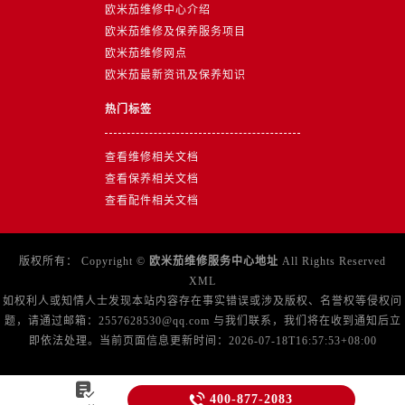
四川省成都市锦江区人民东路6号SAC东原中心24层2406B室售后服务中心（需提前预约）
欧米茄维修中心介绍
欧米茄维修及保养服务项目
四川省达州市通川区中心广场、老车坝售后服务中心（需提前预约）
欧米茄维修网点
四川省德阳市旌阳区长江西路、南街售后服务中心（需提前预约）
欧米茄最新资讯及保养知识
四川省甘孜州市康定市情歌广场、箭炉街售后服务中心（需提前预约）
四川省广安市广安区建安南路售后服务中心（需提前预约）
热门标签
四川省广元市利州区老城南北街、东大街售后服务中心（需提前预约）
查看维修相关文档
四川省乐山市市中区嘉定中路售后服务中心（需提前预约）
查看保养相关文档
四川省凉山州市西昌市大巷口下街售后服务中心（需提前预约）
查看配件相关文档
四川省泸州市江阳区治平路售后服务中心（需提前预约）
四川省眉山市东坡区三苏路售后服务中心（需提前预约）
四川省绵阳市涪城区翠花街售后服务中心（需提前预约）
版权所有：
Copyright ©
欧米茄维修服务中心地址
All Rights Reserved
XML
四川省南充市高坪区江东大道售后服务中心（需提前预约）
如权利人或知情人士发现本站内容存在事实错误或涉及版权、名誉权等侵权问
四川省内江市东兴区汉安大道售后服务中心（需提前预约）
题，请通过邮箱：2557628530@qq.com 与我们联系，我们将在收到通知后立
四川省攀枝花市东区三线大道北段售后服务中心（需提前预约）
即依法处理。当前页面信息更新时间：2026-07-18T16:57:53+08:00
四川省遂宁市船山区香林南路售后服务中心（需提前预约）
四川省雅安市雨城区熊猫大道售后服务中心（需提前预约）


400-877-2083