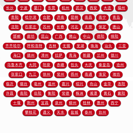
新疆维吾尔自治区阜康市博峰路售后服务中心（需提前预约）
长沙
宁波
厦门
东莞
杭州
武汉
西安
大连
福州
新疆维吾尔自治区哈密市伊州区建国北路售后服务中心（需提前预约）
贵阳
哈尔滨
合肥
济南
昆明
南昌
南宁
青岛
新疆维吾尔自治区和田市和田市北京西路售后服务中心（需提前预约）
新疆维吾尔自治区胡杨河市胡杨河市胡杨路售后服务中心（需提前预约）
沈阳
石家庄
苏州
长春
河北
太原
保定
唐山
新疆维吾尔自治区霍尔果斯市亚欧北路售后服务中心（需提前预约）
邯郸
廊坊
昆山
广西
佛山
中山
德阳
绵阳
新疆维吾尔自治区喀什市解放北路售后服务中心（需提前预约）
齐齐哈尔
呼和浩特
吉林
无锡
芜湖
珠海
汕头
三亚
新疆维吾尔自治区可克达拉市幸福路售后服务中心（需提前预约）
海口
赣州
漳州
拉萨
青海
新疆
兰州
银川
新疆维吾尔自治区克拉玛依市克拉玛依区友谊路售后服务中心（需提前预约）
乌鲁木齐
大同
阳泉
赤峰
包头
大庆
秦皇岛
沧州
新疆维吾尔自治区库车市库车市文化东路售后服务中心（需提前预约）
张家口
九江
徐州
常州
扬州
南通
淮安
潍坊
新疆维吾尔自治区库尔勒市库尔勒市人民东路售后服务中心（需提前预约）
临沂
烟台
亳州
温州
嘉兴
绍兴
舟山
金华
洛阳
新疆维吾尔自治区奎屯市团结西街售后服务中心（需提前预约）
新疆维吾尔自治区昆玉市昆泉街售后服务中心（需提前预约）
许昌
南阳
岳阳
衡阳
常德
株洲
湘潭
黄石
襄阳
新疆维吾尔自治区沙湾市三道河子镇世纪大道南路售后服务中心（需提前预约）
十堰
荆州
宜昌
泉州
柳州
桂林
惠州
西宁
新疆维吾尔自治区石河子市北二路售后服务中心（需提前预约）
攀枝花
遵义
天水
盐城
泰州
台州
新疆维吾尔自治区双河市光明路售后服务中心（需提前预约）
新疆维吾尔自治区塔城市塔城地区闻琴路售后服务中心（需提前预约）