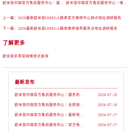
湖南省张家界市永定区解放路售后服务中心（需提前预约）
欧米茄中国官方售后服务中心｜最新热线电话与地址权威信息公告（2026年7月最新）
欧米茄中国官方售后服务中心｜维修地址与售后服务电话权威信息声明（2026年7月最新）
湖南省长沙市芙蓉区建湘路393号世茂环球金融中心写字楼10层1013室售后服务中心（需提前预约）
上一篇：
2026最新欧米茄OMEGA腕表官方维修中心网点地址调研报告
湖南省株洲市芦淞区建设南路售后服务中心（需提前预约）
甘肃省白银市白银区北京路售后服务中心（需提前预约）
下一篇：
2026最新欧米茄OMEGA腕表维修保养服务点地址调研报告
甘肃省定西市安定区解放路售后服务中心（需提前预约）
了解更多
甘肃省敦煌市沙州镇阳关中路售后服务中心（需提前预约）
甘肃省合作市人民街售后服务中心（需提前预约）
欧米茄手表官网维修点查询
甘肃省嘉峪关市雄关区新华中路售后服务中心（需提前预约）
甘肃省金昌市金川区北京路售后服务中心（需提前预约）
甘肃省酒泉市肃州区西大街售后服务中心（需提前预约）
最新发布
甘肃省临夏市城南街道团结路售后服务中心（需提前预约）
甘肃省陇南市武都区人民路售后服务中心（需提前预约）
欧米茄中国官方售后服务中心｜服务热线及详细地址权威信息公告（2026年7月最新）
2026-07-18
甘肃省平凉市崆峒区西大街售后服务中心（需提前预约）
欧米茄中国官方售后服务中心｜全部地址与售后电话权威信息声明（2026年7月最新）
2026-07-18
甘肃省庆阳市西峰区南大街售后服务中心（需提前预约）
欧米茄中国官方售后服务中心｜最新地址及官方服务热线权威信息公告（2026年7月最新）
2026-07-17
甘肃省天水市秦州区民主路售后服务中心（需提前预约）
欧米茄中国官方售后服务中心｜官方电话和维修地址权威信息公告（2026年7月最新）
2026-07-17
甘肃省武威市凉州区迎宾路售后服务中心（需提前预约）