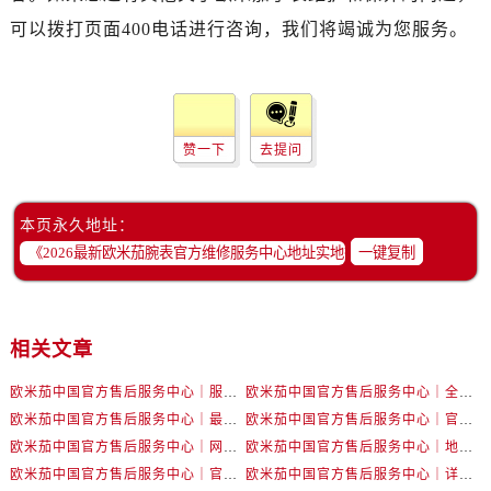
湖北省十堰市茅箭区人民北路售后服务中心（需提前预约）
可以拨打页面400电话进行咨询，我们将竭诚为您服务。
湖北省随州市曾都区青年路售后服务中心（需提前预约）
湖北省咸宁市咸安区长安大道售后服务中心（需提前预约）
湖北省襄阳市樊城区长虹路与人民路交叉口售后服务中心（需提前预约）
湖北省孝感市孝南区复兴大道售后服务中心（需提前预约）
赞一下
去提问
湖北省宜昌市西陵区夷陵大道与港窑路售后服务中心（需提前预约）
湖南省常德市武陵区人民路售后服务中心（需提前预约）
湖南省郴州市北湖区国庆北路售后服务中心（需提前预约）
本页永久地址：
一键复制
湖南省衡阳市雁峰区解放路售后服务中心（需提前预约）
湖南省怀化市鹤城区迎丰中路售后服务中心（需提前预约）
湖南省娄底市娄星区长青街售后服务中心（需提前预约）
湖南省邵阳市双清区东风路售后服务中心（需提前预约）
相关文章
湖南省湘潭市雨湖区莲城大道售后服务中心（需提前预约）
欧米茄中国官方售后服务中心｜服务热线及详细地址权威信息公告（2026年7月最新）
欧米茄中国官方售后服务中心｜全部地址与售后电话权威信息声明（2026年7月最新）
湖南省益阳市赫山区桃花仑路售后服务中心（需提前预约）
欧米茄中国官方售后服务中心｜最新地址及官方服务热线权威信息公告（2026年7月最新）
欧米茄中国官方售后服务中心｜官方电话和维修地址权威信息公告（2026年7月最新）
湖南省永州市冷水滩区永州大道与中兴路交叉口售后服务中心（需提前预约）
欧米茄中国官方售后服务中心｜网点地址和官方热线权威信息通知（2026年7月最新）
欧米茄中国官方售后服务中心｜地址与24小时服务电话权威信息公告（2026年7月最新）
湖南省岳阳市岳阳楼区东茅岭路售后服务中心（需提前预约）
欧米茄中国官方售后服务中心｜官方地址与售后电话权威信息公告（2026年7月最新）
欧米茄中国官方售后服务中心｜详细地址与官方电话权威信息通告（2026年7月最新）