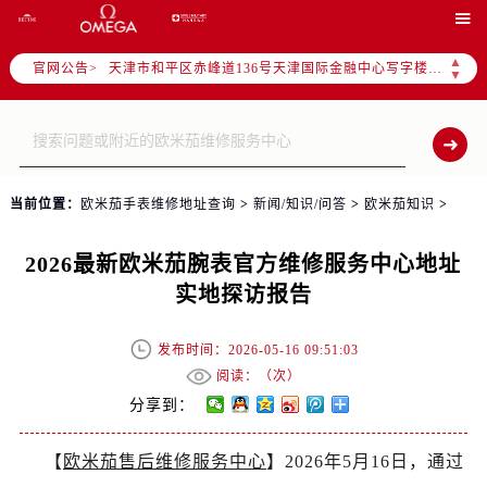
北京市朝阳区建国门外大街甲6号华熙国际中心写字楼D座11层1102室（需提前预约）

天津市和平区赤峰道136号天津国际金融中心写字楼26层2603室（需提前预约）
▲
官网公告>
上海市徐汇区虹桥路3号港汇中心写字楼2座37层3705室（需提前预约）
▼
上海市黄浦区南京东路299号宏伊国际广场写字楼8层806室（需提前预约）
南京市秦淮区中山南路1号（新街口）南京中心写字楼22层C1-1室（需提前预约）
常州市新北区龙锦路1590号现代传媒中心写字楼5号楼10层1008室（需提前预约）
徐州市鼓楼区淮海东路29号苏宁广场IFC国际金融中心写字楼35层3508室（需提前预约）
当前位置：
欧米茄手表维修地址查询
>
新闻/知识/问答
>
欧米茄知识
>
扬州市邗江区国展路29号星耀天地写字楼1号楼18层1803室（需提前预约）
盐城市盐都区世纪大道5号盐城金融城写字楼1号楼16层1604室（需提前预约）
2026最新欧米茄腕表官方维修服务中心地址
泰州市海陵区永定东路399号置地商务中心东塔写字楼（华润万象城）17层1706室（需提前预约）
实地探访报告
宁波市江北区大闸南路500号来福士广场办公楼20层2009室（需提前预约）
杭州市上城区钱江路1366号华润大厦写字楼A座5层503-5室（需提前预约）
发布时间：2026-05-16 09:51:03
金华市金东区东市南街777号金华万达广场写字楼4号楼22层2209室（需提前预约）
阅读：（
次）
绍兴市越城区胜利东路379号世茂天际中心写字楼8层805室（需提前预约）
分享到：
嘉兴市南湖区广益路705号嘉兴世界贸易中心写字楼A座13层1304室（需提前预约）
【
欧米茄售后维修服务中心
】2026年5月16日，通过
南昌市红谷滩新区红谷中大道998号绿地双子塔（中央广场）A1座办公楼14层07室（需提前预约）