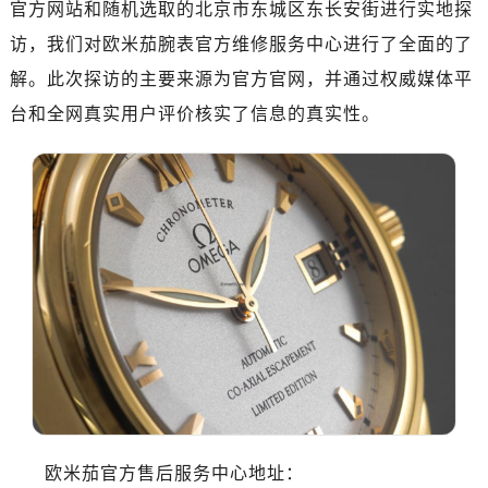
官方网站和随机选取的北京市东城区东长安街进行实地探
济南市历下区经十路11111号华润中心写字楼（万象城）15层1508室（需提前预约）
广州市天河区天河路230号万菱汇国际中心写字楼A塔7层704室（需提前预约）
访，我们对欧米茄腕表官方维修服务中心进行了全面的了
广州市越秀区环市东路371-375号世界贸易中心大厦南塔写字楼15层07室（需提前预约）
解。此次探访的主要来源为官方官网，并通过权威媒体平
深圳市罗湖区深南东路5001号华润大厦写字楼17层1701室（需提前预约）
台和全网真实用户评价核实了信息的真实性。
惠州市惠城区江北文昌一路7号华贸大厦写字楼1座30层05室（需提前预约）
厦门市思明区湖滨东路95号华润大厦写字楼B座11层1104室（需提前预约）
福州市鼓楼区五四路128-1号恒力城写字楼15层03室（需提前预约）
成都市锦江区人民东路6号SAC东原中心写字楼24层2406B室（需提前预约）
重庆市江北区观音桥步行街2号融恒时代广场写字楼9层902室（需提前预约）
长沙市芙蓉区定王台街道建湘路393号世茂环球金融中心写字楼（芙蓉广场）10层13室（需提前预约）
郑州市二七区铭功路10号华润大厦写字楼29层2905室（需提前预约）
太原市迎泽区解放路15号亨得利名表服务中心（品牌授权店）3层整层（需提前预约）
沈阳市沈河区中街路137号亨得利名表服务中心（品牌授权店）1层整层（需提前预约）
沈阳市沈河区中街路83号亨得利名表服务中心（品牌授权店）1层整层（需提前预约）
乌鲁木齐市天山区红山路26号时代广场（CCMALL）C座17层17-B（需提前预约）
温州市鹿城区锦绣路1067号置信广场10层1015室（需提前预约）
欧米茄官方售后服务中心地址：