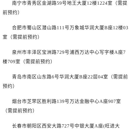
江苏省盐城市盐都区世纪大道5号盐城金融城写字楼1号楼16层1604室售后服务中心（需提前预约）
南宁市青秀区金湖路59号地王大厦12楼1224室（需提
江苏省扬州市邗江区国展路29号星耀天地写字楼1号楼18层1803室售后服务中心（需提前预约）
前预约）
江苏省镇江市京口区中山东路售后服务中心（需提前预约）
江西省抚州市临川区赣东大道售后服务中心（需提前预约）
合肥市蜀山区潜山路111号万象城华润大厦B座12楼03
江西省赣州市章贡区文清路售后服务中心（需提前预约）
室（需提前预约）
江西省吉安市吉州区井冈山大道售后服务中心（需提前预约）
江西省景德镇市珠山区珠山中路售后服务中心（需提前预约）
泉州市丰泽区宝洲路729号浦西万达中心写字楼A座7
江西省九江市浔阳区浔阳路售后服务中心（需提前预约）
楼709室（需提前预约）
江西省南昌市红谷滩新区红谷中大道998号绿地双子塔（中央广场）A1座办公楼14层1407室售后服务中心（需提前预约）
江西省萍乡市安源区萍安北大道与康庄路交叉口售后服务中心（需提前预约）
青岛市南区山东路6号华润大厦B座22层04室（需提前
江西省上饶市信州区滨江西路售后服务中心（需提前预约）
预约）
江西省新余市渝水区北湖西路售后服务中心（需提前预约）
江西省宜春市袁州区中山中路售后服务中心（需提前预约）
烟台市芝罘区胜利路139号万达金融中心A座907室
江西省鹰潭市月湖区胜利东路售后服务中心（需提前预约）
（需提前预约）
山东省德州市德城区东风中路售后服务中心（需提前预约）
山东省东营市东营区济南路售后服务中心（需提前预约）
长春市朝阳区西安大路727号中银大厦A座(旺进大