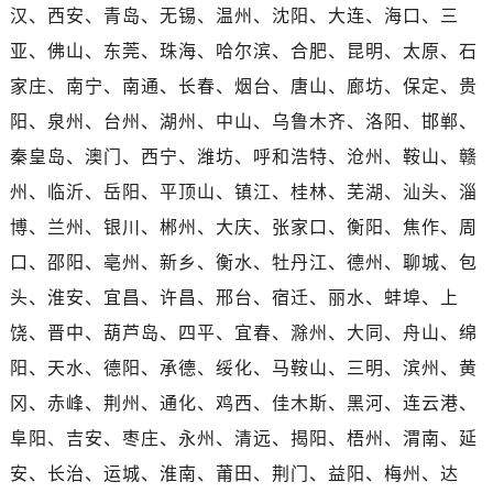
广东省广州市越秀区环市东路371-375号世界贸易中心大厦南塔15层1507室售后服务中心（需提前预约）
汉、西安、青岛、无锡、温州、沈阳、大连、海口、三
广东省河源市源城区越王大道售后服务中心（需提前预约）
亚、佛山、东莞、珠海、哈尔滨、合肥、昆明、太原、石
广东省惠州市惠城区江北文昌一路7号华贸大厦1座30层3005室售后服务中心（需提前预约）
家庄、南宁、南通、长春、烟台、唐山、廊坊、保定、贵
广东省江门市蓬江区广场西路售后服务中心（需提前预约）
阳、泉州、台州、湖州、中山、乌鲁木齐、洛阳、邯郸、
广东省揭阳市榕城进贤门步行街售后服务中心（需提前预约）
秦皇岛、澳门、西宁、潍坊、呼和浩特、沧州、鞍山、赣
广东省茂名市电白区水东街道迎宾大道售后服务中心（需提前预约）
州、临沂、岳阳、平顶山、镇江、桂林、芜湖、汕头、淄
广东省梅州市梅江区金燕大道售后服务中心（需提前预约）
广东省清远市清城区湖西路售后服务中心（需提前预约）
博、兰州、银川、郴州、大庆、张家口、衡阳、焦作、周
广东省汕头市龙湖区长平路售后服务中心（需提前预约）
口、邵阳、亳州、新乡、衡水、牡丹江、德州、聊城、包
广东省汕尾市城区香洲街道园林社区翠园街售后服务中心（需提前预约）
头、淮安、宜昌、许昌、邢台、宿迁、丽水、蚌埠、上
广东省韶关市武江区芙蓉新区与老城中心交汇处售后服务中心（需提前预约）
饶、晋中、葫芦岛、四平、宜春、滁州、大同、舟山、绵
广东省深圳市罗湖区深南东路5001号华润大厦17层1701室售后服务中心（需提前预约）
阳、天水、德阳、承德、绥化、马鞍山、三明、滨州、黄
广东省阳江市江城区东风一路售后服务中心（需提前预约）
冈、赤峰、荆州、通化、鸡西、佳木斯、黑河、连云港、
广东省云浮市云城区金山路售后服务中心（需提前预约）
阜阳、吉安、枣庄、永州、清远、揭阳、梧州、渭南、延
广东省湛江市赤坎区观海北路售后服务中心（需提前预约）
广东省肇庆市端州区信安大道与砚都大道交汇处售后服务中心（需提前预约）
安、长治、运城、淮南、莆田、荆门、益阳、梅州、达