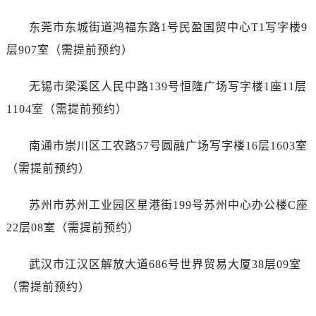
安徽省铜陵市铜官区石城大道售后服务中心（需提前预约）
安徽省芜湖市镜湖区中山路步行街售后服务中心（需提前预约）
东莞市东城街道鸿福东路1号民盈国贸中心T1写字楼9
安徽省宣城市宣州区叠嶂西路售后服务中心（需提前预约）
层907室（需提前预约）
福建省龙岩市新罗区九一南路售后服务中心（需提前预约）
福建省南平市建阳区人民西路售后服务中心（需提前预约）
无锡市梁溪区人民中路139号恒隆广场写字楼1座11层
福建省宁德市蕉城区天湖东路售后服务中心（需提前预约）
1104室（需提前预约）
福建省莆田市城厢区霞林街道荔华东大道售后服务中心（需提前预约）
福建省三明市三元区东乾二路售后服务中心（需提前预约）
南通市崇川区工农路57号圆融广场写字楼16层1603室
福建省漳州市龙文区步港路售后服务中心（需提前预约）
（需提前预约）
江苏省常州市新北区龙锦路1590号现代传媒中心5号楼10层1008室售后服务中心（需提前预约）
江苏省淮安市清江浦区淮海北路售后服务中心（需提前预约）
苏州市苏州工业园区星港街199号苏州中心办公楼C座
江苏省连云港市海州区通灌北路售后服务中心（需提前预约）
22层08室（需提前预约）
江苏省南京市秦淮区中山南路1号南京中心22层22-C1-C3室售后服务中心（需提前预约）
江苏省宿迁市宿城区西湖路售后服务中心（需提前预约）
武汉市江汉区解放大道686号世界贸易大厦38层09室
江苏省泰州市海陵区永定东路399号置地商务中心东塔（华润万象城）17层1706室售后服务中心（需提前预约）
（需提前预约）
江苏省徐州市鼓楼区淮海东路29号苏宁广场IFC国际金融中心35层3508室售后服务中心（需提前预约）