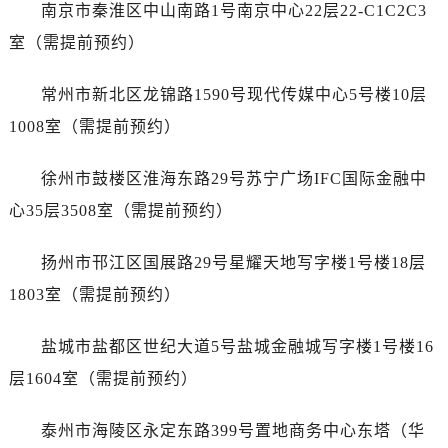
石家庄市长安区中山东路39号勒泰中心写字楼B座13层07室（需提前预约）
南京市秦淮区中山南路1号南京中心22层22-C1C2C3
西安市碑林区南关正街88号华侨城长安国际中心E座6楼10室（需提前预约）
室（需提前预约）
海口市龙华区金贸东路5号海口华润大厦B座17层1707室（需提前预约）
唐山市路南区新华东道100号万达广场写字楼A座10层1002室（需提前预约）
常州市新北区龙锦路1590号现代传媒中心5号楼10层
台州市椒江区东海大道1800号腾达中心东1幢20楼2002室（需提前预约）
1008室（需提前预约）
内蒙古自治区呼和浩特市玉泉区大学西街70号华润万象城写字楼（鄂尔多斯大厦）23层2326室（需提前预约）
甘肃省兰州市七里河区西津西路16号兰州中心写字楼21层2102室（需提前预约）
徐州市鼓楼区淮海东路29号苏宁广场IFC国际金融中
重庆市解放碑渝中区民权路28号英利国际金融中心写字楼20层01室（需提前预约）
心35层3508室（需提前预约）
黑龙江省大庆市萨尔图区会战大街售后服务中心（需提前预约）
黑龙江省鹤岗市向阳区红军路售后服务中心（需提前预约）
扬州市邗江区国展路29号星耀天地写字楼1号楼18层
黑龙江省黑河市爱辉区中央街售后服务中心（需提前预约）
1803室（需提前预约）
黑龙江省鸡西市鸡冠区红军路售后服务中心（需提前预约）
黑龙江省佳木斯市向阳区长安路售后服务中心（需提前预约）
盐城市盐都区世纪大道5号盐城金融城写字楼1号楼16
黑龙江省牡丹江市东安区太平路售后服务中心（需提前预约）
层1604室（需提前预约）
黑龙江省七台河市桃山区大同街售后服务中心（需提前预约）
黑龙江省齐齐哈尔市龙沙区龙华路售后服务中心（需提前预约）
泰州市海陵区永定东路399号置地商务中心东塔（华