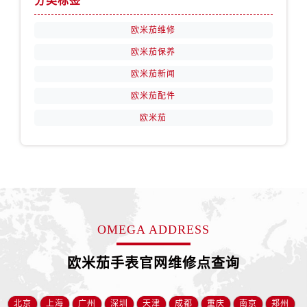
分类标签
陕西省汉中市汉台区北大街售后服务中心（需提前预约）
陕西省商洛市商州区州城街售后服务中心（需提前预约）
欧米茄维修
陕西省铜川市王益区红旗街售后服务中心（需提前预约）
欧米茄保养
陕西省渭南市临渭区东风大街售后服务中心（需提前预约）
欧米茄新闻
陕西省咸阳市秦都区沣西新城统一西路与白马河路交汇处售后服务中心（需提前预约）
欧米茄配件
陕西省延安市宝塔区中心街售后服务中心（需提前预约）
欧米茄
陕西省榆林市榆阳区长兴路售后服务中心（需提前预约）
新疆维吾尔自治区阿克苏市东大街售后服务中心（需提前预约）
新疆维吾尔自治区阿拉尔市胜利大道售后服务中心（需提前预约）
新疆维吾尔自治区阿拉山口市友好路售后服务中心（需提前预约）
新疆维吾尔自治区阿勒泰市解放路售后服务中心（需提前预约）
新疆维吾尔自治区阿图什市光明路售后服务中心（需提前预约）
OMEGA ADDRESS
新疆维吾尔自治区白杨市军垦路售后服务中心（需提前预约）
新疆维吾尔自治区北屯市团结路售后服务中心（需提前预约）
欧米茄手表官网维修点查询
新疆维吾尔自治区博乐市博乐市北京路售后服务中心（需提前预约）
新疆维吾尔自治区昌吉市延安北路售后服务中心（需提前预约）
北京
上海
广州
深圳
天津
成都
重庆
南京
郑州