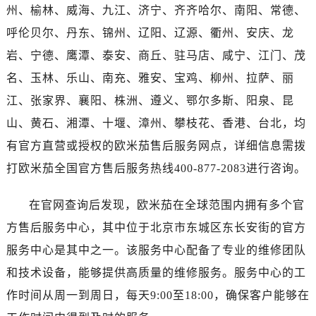
广西壮族自治区百色市右江区中山二路售后服务中心（需提前预约）
州、榆林、威海、九江、济宁、齐齐哈尔、南阳、常德、
广西壮族自治区北海市海城区北京路售后服务中心（需提前预约）
呼伦贝尔、丹东、锦州、辽阳、辽源、衢州、安庆、龙
广西壮族自治区崇左市江州区石景林街道友谊大道与丽川路交汇处售后服务中心（需提前预约）
岩、宁德、鹰潭、泰安、商丘、驻马店、咸宁、江门、茂
广西壮族自治区防城港市港口区金花茶大道售后服务中心（需提前预约）
名、玉林、乐山、南充、雅安、宝鸡、柳州、拉萨、丽
广西壮族自治区贵港市港北区港城街道布山大道与仙衣路交叉口售后服务中心（需提前预约）
江、张家界、襄阳、株洲、遵义、鄂尔多斯、阳泉、昆
广西壮族自治区桂林市秀峰区红岭路售后服务中心（需提前预约）
山、黄石、湘潭、十堰、漳州、攀枝花、香港、台北，均
广西壮族自治区河池市金城江区金城江街道朝阳路售后服务中心（需提前预约）
广西壮族自治区贺州市八步区城东街道灵峰南路售后服务中心（需提前预约）
有官方直营或授权的欧米茄售后服务网点，详细信息需拨
广西壮族自治区来宾市兴宾区桂中大道售后服务中心（需提前预约）
打欧米茄全国官方售后服务热线400-877-2083进行咨询。
广西壮族自治区柳州市城中区中山中路售后服务中心（需提前预约）
广西壮族自治区钦州市钦南区金海湾东大街售后服务中心（需提前预约）
在官网查询后发现，欧米茄在全球范围内拥有多个官
广西壮族自治区梧州市万秀区龙湖镇高旺路售后服务中心（需提前预约）
方售后服务中心，其中位于北京市东城区东长安街的官方
广西壮族自治区玉林市玉州区金玉路售后服务中心（需提前预约）
服务中心是其中之一。该服务中心配备了专业的维修团队
海南省儋州市儋州市那大镇兰洋北路售后服务中心（需提前预约）
和技术设备，能够提供高质量的维修服务。服务中心的工
海南省东方市八所镇解放西路售后服务中心（需提前预约）
作时间从周一到周日，每天9:00至18:00，确保客户能够在
海南省琼海市嘉积镇东风路售后服务中心（需提前预约）