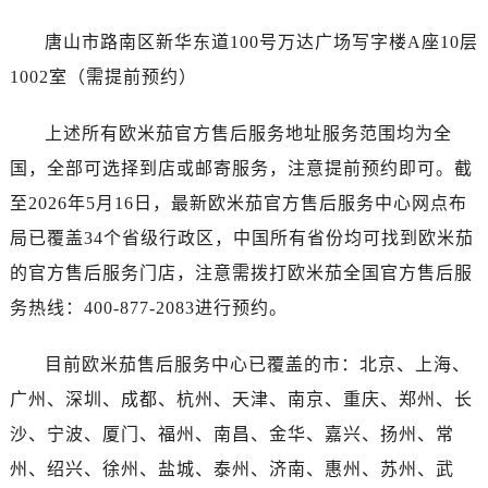
浙江省丽水市莲都区解放街售后服务中心（需提前预约）
浙江省宁波市江北区大闸南路500号来福士广场办公楼20层2009室售后服务中心（需提前预约）
唐山市路南区新华东道100号万达广场写字楼A座10层
浙江省衢州市柯城区上街售后服务中心（需提前预约）
1002室（需提前预约）
浙江省绍兴市越城区胜利东路379号世茂天际中心写字楼8层805室售后服务中心（需提前预约）
浙江省舟山市定海区解放东路售后服务中心（需提前预约）
上述所有欧米茄官方售后服务地址服务范围均为全
澳门特别行政区大堂区议事亭前地（新马路）售后服务中心（需提前预约）
国，全部可选择到店或邮寄服务，注意提前预约即可。截
澳门特别行政区风顺堂区南湾大马路售后服务中心（需提前预约）
至2026年5月16日，最新欧米茄官方售后服务中心网点布
澳门特别行政区花地玛堂区关闸广场售后服务中心（需提前预约）
局已覆盖34个省级行政区，中国所有省份均可找到欧米茄
澳门特别行政区花王堂区大三巴商圈售后服务中心（需提前预约）
的官方售后服务门店，注意需拨打欧米茄全国官方售后服
澳门特别行政区嘉模堂区官也街售后服务中心（需提前预约）
务热线：400-877-2083进行预约。
澳门省路氹城市金光大道售后服务中心（需提前预约）
澳门特别行政区望德堂区塔石广场售后服务中心（需提前预约）
目前欧米茄售后服务中心已覆盖的市：北京、上海、
福建省福州市鼓楼区五四路128-1号恒力城写字楼15层03室售后服务中心（需提前预约）
广州、深圳、成都、杭州、天津、南京、重庆、郑州、长
福建省厦门市思明区湖滨东路95号万象城华润大厦B座11层1104室售后服务中心（需提前预约）
沙、宁波、厦门、福州、南昌、金华、嘉兴、扬州、常
广东省潮州市潮安区新风路与潮汕路交汇处售后服务中心（需提前预约）
广东省广州市天河区天河路230号万菱汇国际中心A塔7层704室售后服务中心（需提前预约）
州、绍兴、徐州、盐城、泰州、济南、惠州、苏州、武