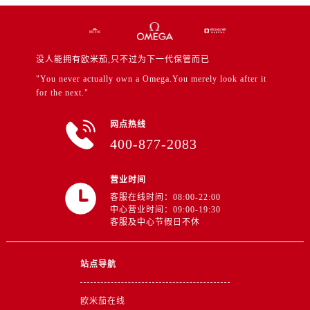
新疆维吾尔自治区铁门关市兴疆路售后服务中心（需提前预约）
新疆维吾尔自治区图木舒克市图木舒克市中兴街售后服务中心（需提前预约）
新疆维吾尔自治区吐鲁番市高昌区文化中路文化中路售后服务中心（需提前预约）
没人能拥有欧米茄,只不过为下一代保管而已
新疆维吾尔自治区乌苏市乌鲁木齐北路售后服务中心（需提前预约）
"You never actually own a Omega.You merely look after it
新疆维吾尔自治区五家渠市长征西街售后服务中心（需提前预约）
for the next."
新疆维吾尔自治区新星市东风路售后服务中心（需提前预约）
新疆维吾尔自治区伊宁市解放西路售后服务中心（需提前预约）
网点热线
贵州省安顺市西秀区中华南路售后服务中心（需提前预约）
400-877-2083
贵州省毕节市七星关区松山路售后服务中心（需提前预约）
贵州省六盘水市钟山区钟山大道售后服务中心（需提前预约）
营业时间
客服在线时间：08:00-22:00
贵州省黔东南苗族侗族自治州凯里市北京西路售后服务中心（需提前预约）
中心营业时间：09:00-19:30
贵州省黔西南布依族苗族自治州兴义市大道与桔香路交汇处售后服务中心（需提前预约）
客服及中心节假日不休
贵州省铜仁市碧江区民主路售后服务中心（需提前预约）
贵州省遵义市红花岗区共青大道与嵩山路交叉口售后服务中心（需提前预约）
站点导航
四川省阿坝州市马尔康市团结街售后服务中心（需提前预约）
四川省巴中市巴州区江北大道售后服务中心（需提前预约）
欧米茄在线