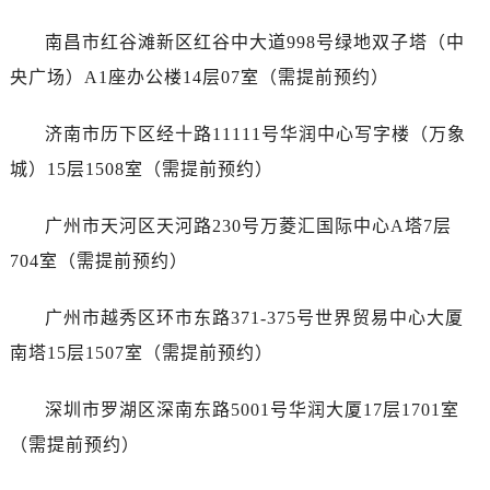
辽宁省抚顺市新抚区东一路售后服务中心（需提前预约）
辽宁省阜新市海州区解放大街售后服务中心（需提前预约）
南昌市红谷滩新区红谷中大道998号绿地双子塔（中
辽宁省葫芦岛市连山区中央路售后服务中心（需提前预约）
央广场）A1座办公楼14层07室（需提前预约）
辽宁省锦州市古塔区中央大街售后服务中心（需提前预约）
辽宁省辽阳市白塔区新运大街售后服务中心（需提前预约）
济南市历下区经十路11111号华润中心写字楼（万象
辽宁省盘锦市兴隆台区石油大街售后服务中心（需提前预约）
城）15层1508室（需提前预约）
辽宁省铁岭市银州区南马路售后服务中心（需提前预约）
辽宁省营口市站前区市府路与渤海大街交叉口售后服务中心（需提前预约）
广州市天河区天河路230号万菱汇国际中心A塔7层
辽宁省沈阳市沈河区中街路137号亨得利名表维修授权店1楼售后服务中心（需提前预约）
704室（需提前预约）
辽宁省沈阳市沈河区中街路83号亨得利名表维修授权店1楼售后服务中心（需提前预约）
北京市朝阳区建国门外大街甲6号华熙国际中心D座11层1102室售后服务中心（需提前预约）
广州市越秀区环市东路371-375号世界贸易中心大厦
北京市东城区东长安街1号王府井东方广场W3座6层602室售后服务中心（需提前预约）
南塔15层1507室（需提前预约）
河北省保定市竞秀区朝阳北大街北国先天下售后服务中心（需提前预约）
内蒙古自治区阿拉善盟市左旗土尔扈特大街售后服务中心（需提前预约）
深圳市罗湖区深南东路5001号华润大厦17层1701室
内蒙古自治区巴彦淖尔市临河区新华街售后服务中心（需提前预约）
（需提前预约）
内蒙古自治区包头市青山区幸福路甲3号王府井百货名表维修售后服务中心（需提前预约）