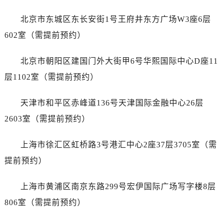
哈尔滨市道里区友谊西路600号富力中心T2座写字楼29层03室（需提前预约）
大连市中山区人民路15号国际金融大厦7层G室（需提前预约）
北京市东城区东长安街1号王府井东方广场W3座6层
佛山市禅城区季华五路57号万科金融中心C座12层1205室（需提前预约）
602室（需提前预约）
东莞市东城街道鸿福东路1号民盈国贸中心T1写字楼9层907室（需提前预约）
无锡市梁溪区人民中路139号恒隆广场写字楼1座11层1104室（需提前预约）
北京市朝阳区建国门外大街甲6号华熙国际中心D座11
南通市崇川区工农路57号圆融广场写字楼16层1603室（需提前预约）
层1102室（需提前预约）
苏州市苏州工业园区星港街199号苏州中心办公楼C座22层08室（需提前预约）
武汉市江汉区解放大道686号世界贸易大厦38层09室（需提前预约）
天津市和平区赤峰道136号天津国际金融中心26层
南宁市青秀区金湖路59号地王大厦12楼1224室（需提前预约）
2603室（需提前预约）
合肥市蜀山区潜山路111号万象城华润大厦B座12楼03室（需提前预约）
泉州市丰泽区宝洲路729号浦西万达中心写字楼A座7楼709室（需提前预约）
上海市徐汇区虹桥路3号港汇中心2座37层3705室（需
青岛市南区山东路6号华润大厦B座22层04室（需提前预约）
提前预约）
烟台市芝罘区胜利路139号万达金融中心A座907室（需提前预约）
长春市朝阳区西安大路727号中银大厦A座(旺进大厦)18层09室（需提前预约）
上海市黄浦区南京东路299号宏伊国际广场写字楼8层
贵阳市南明区都司高架桥路33号亨特国际金融中心14楼14D（需提前预约）
806室（需提前预约）
昆明市盘龙区北京路928号同德昆明广场写字楼10层06室（需提前预约）