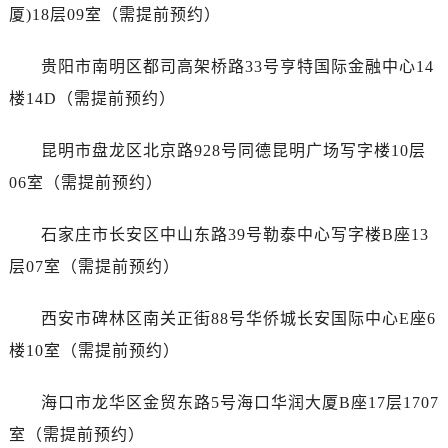
山东省济南市历下区经十路11111号华润中心写字楼（万象城）15层1508室售后服务中心（需提前预约）
厦)18层09室（需提前预约）
山东省济宁市任城区太白楼路售后服务中心（需提前预约）
山东省莱芜市文化南路8号银座商城名表维修一楼名表维修售后服务中心（需提前预约）
贵阳市南明区都司高架桥路33号亨特国际金融中心14
山东省临沂市兰山区解放路售后服务中心（需提前预约）
楼14D（需提前预约）
山东省日照市东港区烟台路售后服务中心（需提前预约）
山东省泰安市泰山区财源街道泰山大街售后服务中心（需提前预约）
昆明市盘龙区北京路928号同德昆明广场写字楼10层
山东省威海市环翠区新威海路89号振华商厦一楼名表维修售后服务中心（需提前预约）
06室（需提前预约）
山东省潍坊市奎文区东风东街售后服务中心（需提前预约）
山东省枣庄市滕州市北辛路与善国路交叉口售后服务中心（需提前预约）
石家庄市长安区中山东路39号勒泰中心写字楼B座13
山东省淄博市张店区金晶大道售后服务中心（需提前预约）
层07室（需提前预约）
上海市黄浦区南京东路299号宏伊国际广场写字楼8层806室售后服务中心（需提前预约）
上海市徐汇区虹桥路3号港汇中心2座37层3705室售后服务中心（需提前预约）
西安市碑林区南关正街88号华侨城长安国际中心E座6
浙江省杭州市上城区钱江路1366号华润大厦A座5层503-5室售后服务中心（需提前预约）
楼10室（需提前预约）
浙江省湖州市吴兴区劳动路售后服务中心（需提前预约）
浙江省嘉兴市南湖区广益路705号嘉兴世界贸易中心A座13层1304室售后服务中心（需提前预约）
海口市龙华区金贸东路5号海口华润大厦B座17层1707
浙江省金华市金东区东市南街777号金华万达广场4号楼22楼2209室售后服务中心（需提前预约）
室（需提前预约）