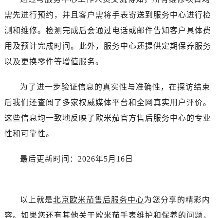
河南省南阳市宛城区范蠡东路与南都路交叉口售后服务中心（需提前预约）
需先进行预约，并且客户需将手表寄送到服务中心进行检
河南省平顶山市卫东区建设路售后服务中心（需提前预约）
测和维修。检测完成后会通过电话或邮件告知客户具体费
河南省濮阳市大华龙区开州路绿城路交叉口售后服务中心（需提前预约）
河南省三门峡市湖滨区和平路售后服务中心（需提前预约）
用及预计完成时间。此外，服务中心还提供定期保养服务
河南省商丘市梁园区神火大道售后服务中心（需提前预约）
以及更换零件等增值服务。
河南省新乡市红旗区人民路售后服务中心（需提前预约）
河南省信阳市浉河区东方红大道售后服务中心（需提前预约）
为了进一步验证信息的真实性与准确性，在探访结束
河南省许昌市魏都区建安大道与八龙路交叉口售后服务中心（需提前预约）
后我们还查阅了多家权威媒体平台和全网真实用户评价。
河南省郑州市二七区民主路10号华润大厦29层2905室售后服务中心（需提前预约）
这些信息均一致地反映了欧米茄官方售后服务中心的专业
河南省周口市川汇区七一路售后服务中心（需提前预约）
性和可靠性。
河南省驻马店市驿城区乐山大道与置地大道交叉口售后服务中心（需提前预约）
湖北省鄂州市鄂城区文星大道售后服务中心（需提前预约）
最后更新时间：2026年5月16日
湖北省黄冈市黄州区赤壁大道售后服务中心（需提前预约）
湖北省黄石市黄石港区武汉路售后服务中心（需提前预约）
湖北省荆门市东宝中天街步行街售后服务中心（需提前预约）
以上就是
北京欧米茄售后服务中心
为您分享的精彩内
湖北省荆州市荆州区荆中路售后服务中心（需提前预约）
容。如果您还有其他关于欧米茄手表维护和保养的问题，