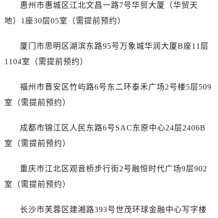
内蒙古自治区赤峰市红山区哈达街售后服务中心（需提前预约）
惠州市惠城区江北文昌一路7号华贸大厦（华贸天
内蒙古自治区鄂尔多斯市东胜区伊金霍洛街售后服务中心（需提前预约）
地）1座30层05室（需提前预约）
内蒙古自治区呼伦贝尔市海拉尔区中央街售后服务中心（需提前预约）
内蒙古自治区通辽市科尔沁区明仁大街售后服务中心（需提前预约）
厦门市思明区湖滨东路95号万象城华润大厦B座11层
内蒙古自治区乌海市海勃湾区人民南路售后服务中心（需提前预约）
1104室（需提前预约）
内蒙古自治区乌兰察布市集宁区恩和大街售后服务中心（需提前预约）
内蒙古自治区锡林郭勒盟市锡林浩特市光明街与额尔敦路交叉口售后服务中心（需提前预约）
福州市晋安区竹屿路6号东二环泰禾广场2号楼5层509
内蒙古自治区兴安盟市乌兰浩特市兴安大街售后服务中心（需提前预约）
室（需提前预约）
山西省大同市平城区迎宾街售后服务中心（需提前预约）
山西省晋城市城区黄华街售后服务中心（需提前预约）
成都市锦江区人民东路6号SAC东原中心24层2406B
山西省晋中市榆次区顺城街售后服务中心（需提前预约）
室（需提前预约）
山西省临汾市尧都区解放路售后服务中心（需提前预约）
山西省吕梁市离石区永宁中路与建设街交叉口售后服务中心（需提前预约）
重庆市江北区观音桥步行街2号融恒时代广场9层902
山西省朔州市朔城区怡西路与鄯阳西街交汇处售后服务中心（需提前预约）
室（需提前预约）
山西省忻州市忻府区和平东街与七一南路交叉口售后服务中心（需提前预约）
山西省阳泉市郊区平阳东街与新城大道交叉口售后服务中心（需提前预约）
长沙市芙蓉区建湘路393号世茂环球金融中心写字楼