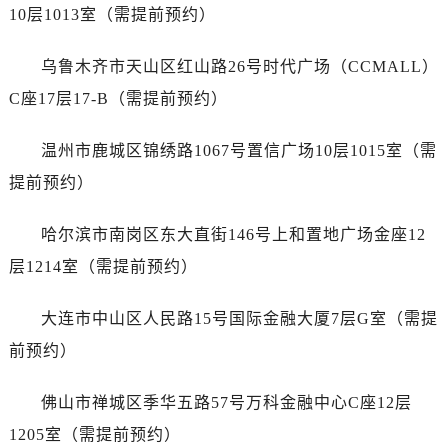
山西省运城市盐湖区河东街售后服务中心（需提前预约）
10层1013室（需提前预约）
山西省长治市潞州区英雄中路售后服务中心（需提前预约）
山西省太原市迎泽区迎泽街道解放路15号亨得利名表维修授权店3楼售后服务中心（需提前预约）
乌鲁木齐市天山区红山路26号时代广场（CCMALL）
天津市和平区赤峰道136号天津国际金融中心26层2603室售后服务中心（需提前预约）
C座17层17-B（需提前预约）
安徽省安庆市迎江区人民路售后服务中心（需提前预约）
安徽省蚌埠市蚌山区淮河路售后服务中心（需提前预约）
温州市鹿城区锦绣路1067号置信广场10层1015室（需
安徽省亳州市谯城区魏武大道售后服务中心（需提前预约）
提前预约）
安徽省池州市贵池区长江路售后服务中心（需提前预约）
安徽省滁州市琅琊区南谯北路售后服务中心（需提前预约）
哈尔滨市南岗区东大直街146号上和置地广场金座12
安徽省阜阳市颍州区颍州北路售后服务中心（需提前预约）
层1214室（需提前预约）
安徽省淮北市相山区淮海路售后服务中心（需提前预约）
安徽省淮南市田家庵区国庆中路售后服务中心（需提前预约）
大连市中山区人民路15号国际金融大厦7层G室（需提
安徽省黄山市屯溪区黄山西路售后服务中心（需提前预约）
前预约）
安徽省六安市金安区解放中路售后服务中心（需提前预约）
安徽省马鞍山市雨山区湖南西路售后服务中心（需提前预约）
佛山市禅城区季华五路57号万科金融中心C座12层
安徽省宿州市埇桥区人民中路售后服务中心（需提前预约）
1205室（需提前预约）