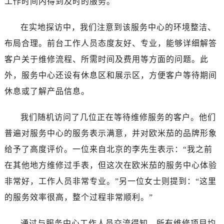
工作时间内得到及时的服务。
海南省三沙市西沙区西沙群岛永兴岛北京路售后服务中心（需提前预约）
海南省三亚市吉阳区迎宾路售后服务中心（需提前预约）
在实地探访中，我们注意到该服务中心的环境整洁、
海南省万宁市万城镇解放路售后服务中心（需提前预约）
布局合理。前台工作人员态度友好、专业，能够详细解答
海南省文昌市文城镇教育东路售后服务中心（需提前预约）
客户关于维修流程、所需时间及费用等方面的问题。此
海南省五指山市通什镇三月三大道售后服务中心（需提前预约）
香港特别行政区尖沙咀区油尖旺区广东道售后服务中心（需提前预约）
外，服务中心还设有休息区和展示区，方便客户等待期间
香港特别行政区金钟区中西区金钟道售后服务中心（需提前预约）
休息或了解产品信息。
香港特别行政区九龙区油尖旺区弥敦道售后服务中心（需提前预约）
香港特别行政区铜锣湾区湾仔区轩尼诗道售后服务中心（需提前预约）
我们随机访问了几位正在等待维修服务的客户。他们
河南省安阳市文峰区解放大道售后服务中心（需提前预约）
普遍对服务中心的服务表示满意，并对欧米茄的品牌形象
河南省鹤壁市淇滨区九州路售后服务中心（需提前预约）
给予了高度评价。一位来自北京的李先生表示：“我之前
河南省济源市沁园街道济水大道售后服务中心（需提前预约）
在其他地方维修过手表，但这次在欧米茄的服务中心体验
河南省焦作市解放区解放路售后服务中心（需提前预约）
非常好，工作人员非常专业。”另一位女士则提到：“这里
河南省开封市鼓楼区中山路售后服务中心（需提前预约）
的服务效率很高，整个过程非常顺利。”
河南省洛阳市西工区中州中路与解放路交叉口售后服务中心（需提前预约）
河南省漯河市源汇区交通路售后服务中心（需提前预约）
通过与服务中心工作人员交流得知，所有维修项目均