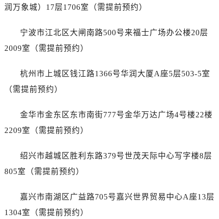
黑龙江省双鸭山市尖山区新兴大街售后服务中心（需提前预约）
润万象城）17层1706室（需提前预约）
黑龙江省绥化市北林区新华街与康庄路交叉口售后服务中心（需提前预约）
黑龙江省伊春市伊美区通河路售后服务中心（需提前预约）
宁波市江北区大闸南路500号来福士广场办公楼20层
吉林省白城市洮北区明仁南街售后服务中心（需提前预约）
2009室（需提前预约）
吉林省白山市浑江区浑江大街售后服务中心（需提前预约）
吉林省吉林市船营区河南街售后服务中心（需提前预约）
杭州市上城区钱江路1366号华润大厦A座5层503-5室
吉林省辽源市龙山区人民大街售后服务中心（需提前预约）
（需提前预约）
吉林省梅河口市新华街道梅河大街售后服务中心（需提前预约）
吉林省四平市铁东区紫气大路与南九经街交汇处售后服务中心（需提前预约）
金华市金东区东市南街777号金华万达广场4号楼22楼
吉林省松原市宁江区五环大街售后服务中心（需提前预约）
2209室（需提前预约）
吉林省通化市东昌区环通乡江南大街售后服务中心（需提前预约）
吉林省延边市延吉市解放路售后服务中心（需提前预约）
绍兴市越城区胜利东路379号世茂天际中心写字楼8层
辽宁省鞍山市铁东区站前街售后服务中心（需提前预约）
805室（需提前预约）
辽宁省本溪市平山区胜利路售后服务中心（需提前预约）
辽宁省朝阳市双塔区新华路售后服务中心（需提前预约）
嘉兴市南湖区广益路705号嘉兴世界贸易中心A座13层
辽宁省丹东市振兴区七经街售后服务中心（需提前预约）
1304室（需提前预约）