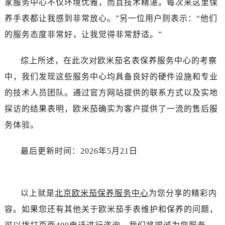
家服务中心不仅环境优雅，而且技术精湛。每次来这里保
湖南省张家界市永定区解放路售后服务中心（需提前预约）
养手表都让我感到非常放心。”另一位用户则表示：“他们
湖南省长沙市芙蓉区建湘路393号世茂环球金融中心写字楼10层1013室售后服务中心（需提前预约）
湖南省株洲市芦淞区建设南路售后服务中心（需提前预约）
的服务态度非常好，让我觉得非常舒适。”
甘肃省白银市白银区北京路售后服务中心（需提前预约）
综上所述，在此次对欧米茄名表保养服务中心的考察
甘肃省定西市安定区解放路售后服务中心（需提前预约）
甘肃省敦煌市沙州镇阳关中路售后服务中心（需提前预约）
中，我们发现这些服务中心均具备良好的硬件设施和专业
甘肃省合作市人民街售后服务中心（需提前预约）
的技术人员团队。通过官方网站提供的联系方式以及实地
甘肃省嘉峪关市雄关区新华中路售后服务中心（需提前预约）
探访的结果表明，欧米茄确实为客户提供了一流的售后服
甘肃省金昌市金川区北京路售后服务中心（需提前预约）
务体验。
甘肃省酒泉市肃州区西大街售后服务中心（需提前预约）
甘肃省临夏市城南街道团结路售后服务中心（需提前预约）
最后更新时间：2026年5月21日
甘肃省陇南市武都区人民路售后服务中心（需提前预约）
甘肃省平凉市崆峒区西大街售后服务中心（需提前预约）
甘肃省庆阳市西峰区南大街售后服务中心（需提前预约）
以上就是
北京欧米茄保养服务中心
为您分享的精彩内
甘肃省天水市秦州区民主路售后服务中心（需提前预约）
容。如果您还有其他关于欧米茄手表维护和保养的问题，
甘肃省武威市凉州区迎宾路售后服务中心（需提前预约）