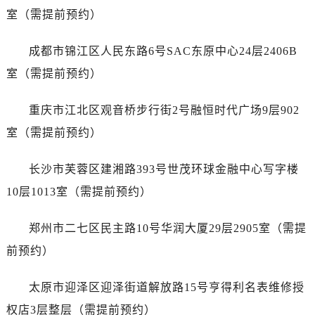
山西省运城市盐湖区河东街售后服务中心（需提前预约）
室（需提前预约）
山西省长治市潞州区英雄中路售后服务中心（需提前预约）
山西省太原市迎泽区迎泽街道解放路15号亨得利名表维修授权店3楼售后服务中心（需提前预约）
成都市锦江区人民东路6号SAC东原中心24层2406B
天津市和平区赤峰道136号天津国际金融中心26层2603室售后服务中心（需提前预约）
室（需提前预约）
安徽省安庆市迎江区人民路售后服务中心（需提前预约）
安徽省蚌埠市蚌山区淮河路售后服务中心（需提前预约）
重庆市江北区观音桥步行街2号融恒时代广场9层902
安徽省亳州市谯城区魏武大道售后服务中心（需提前预约）
室（需提前预约）
安徽省池州市贵池区长江路售后服务中心（需提前预约）
安徽省滁州市琅琊区南谯北路售后服务中心（需提前预约）
长沙市芙蓉区建湘路393号世茂环球金融中心写字楼
安徽省阜阳市颍州区颍州北路售后服务中心（需提前预约）
10层1013室（需提前预约）
安徽省淮北市相山区淮海路售后服务中心（需提前预约）
安徽省淮南市田家庵区国庆中路售后服务中心（需提前预约）
郑州市二七区民主路10号华润大厦29层2905室（需提
安徽省黄山市屯溪区黄山西路售后服务中心（需提前预约）
前预约）
安徽省六安市金安区解放中路售后服务中心（需提前预约）
安徽省马鞍山市雨山区湖南西路售后服务中心（需提前预约）
太原市迎泽区迎泽街道解放路15号亨得利名表维修授
安徽省宿州市埇桥区人民中路售后服务中心（需提前预约）
权店3层整层（需提前预约）