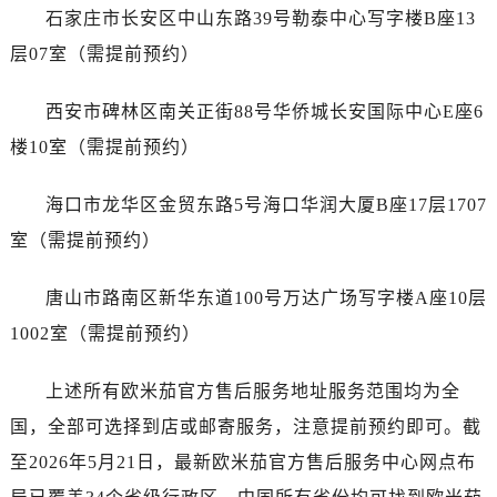
广东省广州市越秀区环市东路371-375号世界贸易中心大厦南塔15层1507室售后服务中心（需提前预约）
石家庄市长安区中山东路39号勒泰中心写字楼B座13
广东省河源市源城区越王大道售后服务中心（需提前预约）
层07室（需提前预约）
广东省惠州市惠城区江北文昌一路7号华贸大厦1座30层3005室售后服务中心（需提前预约）
广东省江门市蓬江区广场西路售后服务中心（需提前预约）
西安市碑林区南关正街88号华侨城长安国际中心E座6
广东省揭阳市榕城进贤门步行街售后服务中心（需提前预约）
楼10室（需提前预约）
广东省茂名市电白区水东街道迎宾大道售后服务中心（需提前预约）
广东省梅州市梅江区金燕大道售后服务中心（需提前预约）
海口市龙华区金贸东路5号海口华润大厦B座17层1707
广东省清远市清城区湖西路售后服务中心（需提前预约）
室（需提前预约）
广东省汕头市龙湖区长平路售后服务中心（需提前预约）
广东省汕尾市城区香洲街道园林社区翠园街售后服务中心（需提前预约）
唐山市路南区新华东道100号万达广场写字楼A座10层
广东省韶关市武江区芙蓉新区与老城中心交汇处售后服务中心（需提前预约）
1002室（需提前预约）
广东省深圳市罗湖区深南东路5001号华润大厦17层1701室售后服务中心（需提前预约）
广东省阳江市江城区东风一路售后服务中心（需提前预约）
上述所有欧米茄官方售后服务地址服务范围均为全
广东省云浮市云城区金山路售后服务中心（需提前预约）
国，全部可选择到店或邮寄服务，注意提前预约即可。截
广东省湛江市赤坎区观海北路售后服务中心（需提前预约）
至2026年5月21日，最新欧米茄官方售后服务中心网点布
广东省肇庆市端州区信安大道与砚都大道交汇处售后服务中心（需提前预约）