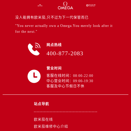
四川省宜宾市翠屏区长翠路售后服务中心（需提前预约）
四川省资阳市雁江区滨江大道一段与和平南路售后服务中心（需提前预约）
没人能拥有欧米茄,只不过为下一代保管而已
四川省自贡市自流井区华商北路售后服务中心（需提前预约）
"You never actually own a Omega.You merely look after it
西藏自治区阿里地区噶尔县北京西路售后服务中心（需提前预约）
for the next."
西藏自治区昌都市卡若区昌都西路售后服务中心（需提前预约）
西藏自治区拉萨市城关区北京中路售后服务中心（需提前预约）
网点热线
西藏自治区林芝市巴宜区广东路售后服务中心（需提前预约）
400-877-2083
西藏自治区那曲市色尼区浙江西路售后服务中心（需提前预约）
西藏自治区日喀则市桑珠孜区上海中路售后服务中心（需提前预约）
营业时间
客服在线时间：08:00-22:00
西藏自治区山南市乃东区湖北大道售后服务中心（需提前预约）
中心营业时间：09:00-19:30
云南省保山市隆阳区正阳路售后服务中心（需提前预约）
客服及中心节假日不休
云南省楚雄彝族自治州楚雄市鹿城南路售后服务中心（需提前预约）
云南省大理白族自治州大理市建设路售后服务中心（需提前预约）
站点导航
云南省德宏傣族景颇族自治州芒市团结大街售后服务中心（需提前预约）
云南省迪庆藏族自治州香格里拉市长征大道售后服务中心（需提前预约）
欧米茄在线
云南省红河哈尼族彝族自治州蒙自市天马路售后服务中心（需提前预约）
欧米茄维修中心介绍