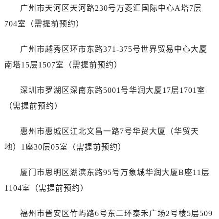
内蒙古自治区赤峰市红山区哈达街售后服务中心（需提前预约）
广州市天河区天河路230号万菱汇国际中心A塔7层
内蒙古自治区鄂尔多斯市东胜区伊金霍洛街售后服务中心（需提前预约）
704室（需提前预约）
内蒙古自治区呼伦贝尔市海拉尔区中央街售后服务中心（需提前预约）
内蒙古自治区通辽市科尔沁区明仁大街售后服务中心（需提前预约）
广州市越秀区环市东路371-375号世界贸易中心大厦
内蒙古自治区乌海市海勃湾区人民南路售后服务中心（需提前预约）
南塔15层1507室（需提前预约）
内蒙古自治区乌兰察布市集宁区恩和大街售后服务中心（需提前预约）
内蒙古自治区锡林郭勒盟市锡林浩特市光明街与额尔敦路交叉口售后服务中心（需提前预约）
深圳市罗湖区深南东路5001号华润大厦17层1701室
内蒙古自治区兴安盟市乌兰浩特市兴安大街售后服务中心（需提前预约）
（需提前预约）
山西省大同市平城区迎宾街售后服务中心（需提前预约）
山西省晋城市城区黄华街售后服务中心（需提前预约）
惠州市惠城区江北文昌一路7号华贸大厦（华贸天
山西省晋中市榆次区顺城街售后服务中心（需提前预约）
地）1座30层05室（需提前预约）
山西省临汾市尧都区解放路售后服务中心（需提前预约）
山西省吕梁市离石区永宁中路与建设街交叉口售后服务中心（需提前预约）
厦门市思明区湖滨东路95号万象城华润大厦B座11层
山西省朔州市朔城区怡西路与鄯阳西街交汇处售后服务中心（需提前预约）
1104室（需提前预约）
山西省忻州市忻府区和平东街与七一南路交叉口售后服务中心（需提前预约）
山西省阳泉市郊区平阳东街与新城大道交叉口售后服务中心（需提前预约）
福州市晋安区竹屿路6号东二环泰禾广场2号楼5层509