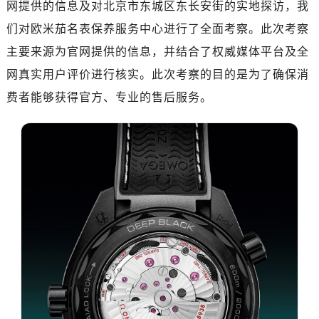
网提供的信息及对北京市东城区东长安街的实地探访，我
济南市历下区经十路11111号华润中心写字楼（万象城）15层1508室（需提前预约）
广州市天河区天河路230号万菱汇国际中心写字楼A塔7层704室（需提前预约）
们对欧米茄名表保养服务中心进行了全面考察。此次考察
广州市越秀区环市东路371-375号世界贸易中心大厦南塔写字楼15层07室（需提前预约）
主要来源为官网提供的信息，并结合了权威媒体平台及全
深圳市罗湖区深南东路5001号华润大厦写字楼17层1701室（需提前预约）
网真实用户评价进行核实。此次考察的目的是为了确保消
惠州市惠城区江北文昌一路7号华贸大厦写字楼1座30层05室（需提前预约）
费者能够获得官方、专业的售后服务。
厦门市思明区湖滨东路95号华润大厦写字楼B座11层1104室（需提前预约）
福州市鼓楼区五四路128-1号恒力城写字楼15层03室（需提前预约）
成都市锦江区人民东路6号SAC东原中心写字楼24层2406B室（需提前预约）
重庆市江北区观音桥步行街2号融恒时代广场写字楼9层902室（需提前预约）
长沙市芙蓉区定王台街道建湘路393号世茂环球金融中心写字楼（芙蓉广场）10层13室（需提前预约）
郑州市二七区铭功路10号华润大厦写字楼29层2905室（需提前预约）
太原市迎泽区解放路15号亨得利名表服务中心（品牌授权店）3层整层（需提前预约）
沈阳市沈河区中街路137号亨得利名表服务中心（品牌授权店）1层整层（需提前预约）
沈阳市沈河区中街路83号亨得利名表服务中心（品牌授权店）1层整层（需提前预约）
乌鲁木齐市天山区红山路26号时代广场（CCMALL）C座17层17-B（需提前预约）
温州市鹿城区锦绣路1067号置信广场10层1015室（需提前预约）