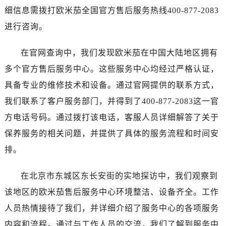
河南省南阳市宛城区范蠡东路与南都路交叉口售后服务中心（需提前预约）
细信息需拨打欧米茄全国官方售后服务热线400-877-2083
河南省平顶山市卫东区建设路售后服务中心（需提前预约）
进行咨询。
河南省濮阳市大华龙区开州路绿城路交叉口售后服务中心（需提前预约）
河南省三门峡市湖滨区和平路售后服务中心（需提前预约）
在官网查询中，我们发现欧米茄在中国大陆地区拥有
河南省商丘市梁园区神火大道售后服务中心（需提前预约）
多个官方售后服务中心。这些服务中心均经过严格认证，
河南省新乡市红旗区人民路售后服务中心（需提前预约）
具备专业的维修技术和设备。通过官网提供的联系方式，
河南省信阳市浉河区东方红大道售后服务中心（需提前预约）
我们联系了客户服务部门，并得到了400-877-2083这一官
河南省许昌市魏都区建安大道与八龙路交叉口售后服务中心（需提前预约）
方电话号码。通过拨打该电话，客服人员详细解答了关于
河南省郑州市二七区民主路10号华润大厦29层2905室售后服务中心（需提前预约）
河南省周口市川汇区七一路售后服务中心（需提前预约）
保养服务的相关问题，并提供了具体的服务流程和时间安
河南省驻马店市驿城区乐山大道与置地大道交叉口售后服务中心（需提前预约）
排。
湖北省鄂州市鄂城区文星大道售后服务中心（需提前预约）
湖北省黄冈市黄州区赤壁大道售后服务中心（需提前预约）
在北京市东城区东长安街的实地探访中，我们观察到
湖北省黄石市黄石港区武汉路售后服务中心（需提前预约）
该地区的欧米茄售后服务中心环境整洁、设备齐全。工作
湖北省荆门市东宝中天街步行街售后服务中心（需提前预约）
人员热情接待了我们，并详细介绍了服务中心的各项服务
湖北省荆州市荆州区荆中路售后服务中心（需提前预约）
内容和流程。通过与工作人员的交流，我们了解到服务中