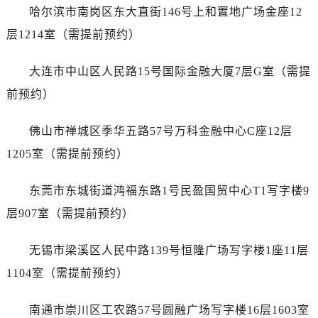
江苏省盐城市盐都区世纪大道5号盐城金融城写字楼1号楼16层1604室售后服务中心（需提前预约）
哈尔滨市南岗区东大直街146号上和置地广场金座12
江苏省扬州市邗江区国展路29号星耀天地写字楼1号楼18层1803室售后服务中心（需提前预约）
层1214室（需提前预约）
江苏省镇江市京口区中山东路售后服务中心（需提前预约）
江西省抚州市临川区赣东大道售后服务中心（需提前预约）
大连市中山区人民路15号国际金融大厦7层G室（需提
江西省赣州市章贡区文清路售后服务中心（需提前预约）
前预约）
江西省吉安市吉州区井冈山大道售后服务中心（需提前预约）
江西省景德镇市珠山区珠山中路售后服务中心（需提前预约）
佛山市禅城区季华五路57号万科金融中心C座12层
江西省九江市浔阳区浔阳路售后服务中心（需提前预约）
1205室（需提前预约）
江西省南昌市红谷滩新区红谷中大道998号绿地双子塔（中央广场）A1座办公楼14层1407室售后服务中心（需提前预约）
江西省萍乡市安源区萍安北大道与康庄路交叉口售后服务中心（需提前预约）
东莞市东城街道鸿福东路1号民盈国贸中心T1写字楼9
江西省上饶市信州区滨江西路售后服务中心（需提前预约）
层907室（需提前预约）
江西省新余市渝水区北湖西路售后服务中心（需提前预约）
江西省宜春市袁州区中山中路售后服务中心（需提前预约）
无锡市梁溪区人民中路139号恒隆广场写字楼1座11层
江西省鹰潭市月湖区胜利东路售后服务中心（需提前预约）
1104室（需提前预约）
山东省德州市德城区东风中路售后服务中心（需提前预约）
山东省东营市东营区济南路售后服务中心（需提前预约）
南通市崇川区工农路57号圆融广场写字楼16层1603室