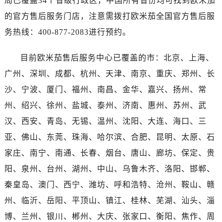
局已覆盖34个省级行政区，中国所有省份均可找到欧米茄
广西壮族自治区百色市右江区中山二路售后服务中心（需提前预约）
的官方售后服务门店，注意需拨打欧米茄全国官方售后服
广西壮族自治区北海市海城区北京路售后服务中心（需提前预约）
务热线：400-877-2083进行预约。
广西壮族自治区崇左市江州区石景林街道友谊大道与丽川路交汇处售后服务中心（需提前预约）
广西壮族自治区防城港市港口区金花茶大道售后服务中心（需提前预约）
目前欧米茄售后服务中心已覆盖的市：北京、上海、
广西壮族自治区贵港市港北区港城街道布山大道与仙衣路交叉口售后服务中心（需提前预约）
广州、深圳、成都、杭州、天津、南京、重庆、郑州、长
广西壮族自治区桂林市秀峰区红岭路售后服务中心（需提前预约）
广西壮族自治区河池市金城江区金城江街道朝阳路售后服务中心（需提前预约）
沙、宁波、厦门、福州、南昌、金华、嘉兴、扬州、常
广西壮族自治区贺州市八步区城东街道灵峰南路售后服务中心（需提前预约）
州、绍兴、徐州、盐城、泰州、济南、惠州、苏州、武
广西壮族自治区来宾市兴宾区桂中大道售后服务中心（需提前预约）
汉、西安、青岛、无锡、温州、沈阳、大连、海口、三
广西壮族自治区柳州市城中区中山中路售后服务中心（需提前预约）
亚、佛山、东莞、珠海、哈尔滨、合肥、昆明、太原、石
广西壮族自治区钦州市钦南区金海湾东大街售后服务中心（需提前预约）
家庄、南宁、南通、长春、烟台、唐山、廊坊、保定、贵
广西壮族自治区梧州市万秀区龙湖镇高旺路售后服务中心（需提前预约）
阳、泉州、台州、湖州、中山、乌鲁木齐、洛阳、邯郸、
广西壮族自治区玉林市玉州区金玉路售后服务中心（需提前预约）
秦皇岛、澳门、西宁、潍坊、呼和浩特、沧州、鞍山、赣
海南省儋州市儋州市那大镇兰洋北路售后服务中心（需提前预约）
海南省东方市八所镇解放西路售后服务中心（需提前预约）
州、临沂、岳阳、平顶山、镇江、桂林、芜湖、汕头、淄
海南省琼海市嘉积镇东风路售后服务中心（需提前预约）
博、兰州、银川、郴州、大庆、张家口、衡阳、焦作、周