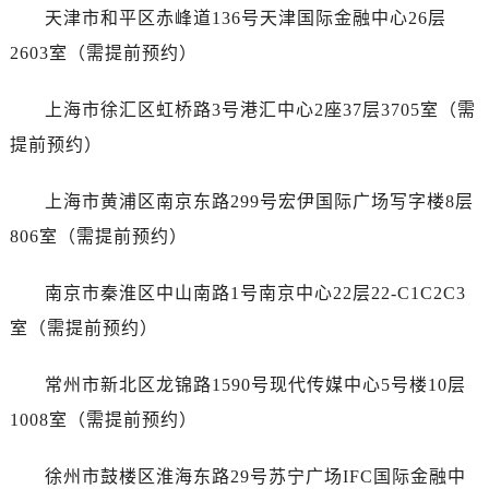
石家庄市长安区中山东路39号勒泰中心写字楼B座13层07室（需提前预约）
天津市和平区赤峰道136号天津国际金融中心26层
西安市碑林区南关正街88号华侨城长安国际中心E座6楼10室（需提前预约）
2603室（需提前预约）
海口市龙华区金贸东路5号海口华润大厦B座17层1707室（需提前预约）
唐山市路南区新华东道100号万达广场写字楼A座10层1002室（需提前预约）
上海市徐汇区虹桥路3号港汇中心2座37层3705室（需
台州市椒江区东海大道1800号腾达中心东1幢20楼2002室（需提前预约）
提前预约）
内蒙古自治区呼和浩特市玉泉区大学西街70号华润万象城写字楼（鄂尔多斯大厦）23层2326室（需提前预约）
甘肃省兰州市七里河区西津西路16号兰州中心写字楼21层2102室（需提前预约）
上海市黄浦区南京东路299号宏伊国际广场写字楼8层
重庆市解放碑渝中区民权路28号英利国际金融中心写字楼20层01室（需提前预约）
806室（需提前预约）
黑龙江省大庆市萨尔图区会战大街售后服务中心（需提前预约）
黑龙江省鹤岗市向阳区红军路售后服务中心（需提前预约）
南京市秦淮区中山南路1号南京中心22层22-C1C2C3
黑龙江省黑河市爱辉区中央街售后服务中心（需提前预约）
室（需提前预约）
黑龙江省鸡西市鸡冠区红军路售后服务中心（需提前预约）
黑龙江省佳木斯市向阳区长安路售后服务中心（需提前预约）
常州市新北区龙锦路1590号现代传媒中心5号楼10层
黑龙江省牡丹江市东安区太平路售后服务中心（需提前预约）
1008室（需提前预约）
黑龙江省七台河市桃山区大同街售后服务中心（需提前预约）
黑龙江省齐齐哈尔市龙沙区龙华路售后服务中心（需提前预约）
徐州市鼓楼区淮海东路29号苏宁广场IFC国际金融中