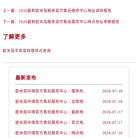
陕西省汉中市汉台区北大街售后服务中心（需提前预约）
上一篇：
2026最新欧米茄腕表官方售后维修中心地址调研报告
陕西省商洛市商州区州城街售后服务中心（需提前预约）
陕西省铜川市王益区红旗街售后服务中心（需提前预约）
下一篇：
2026最新欧米茄腕表官方售后服务中心网点地址考察报告
陕西省渭南市临渭区东风大街售后服务中心（需提前预约）
了解更多
陕西省咸阳市秦都区沣西新城统一西路与白马河路交汇处售后服务中心（需提前预约）
陕西省延安市宝塔区中心街售后服务中心（需提前预约）
欧米茄手表官网维修点查询
陕西省榆林市榆阳区长兴路售后服务中心（需提前预约）
新疆维吾尔自治区阿克苏市东大街售后服务中心（需提前预约）
新疆维吾尔自治区阿拉尔市胜利大道售后服务中心（需提前预约）
最新发布
新疆维吾尔自治区阿拉山口市友好路售后服务中心（需提前预约）
新疆维吾尔自治区阿勒泰市解放路售后服务中心（需提前预约）
欧米茄中国官方售后服务中心｜服务热线及详细地址权威信息公告（2026年7月最新）
2026-07-18
新疆维吾尔自治区阿图什市光明路售后服务中心（需提前预约）
欧米茄中国官方售后服务中心｜全部地址与售后电话权威信息声明（2026年7月最新）
2026-07-18
新疆维吾尔自治区白杨市军垦路售后服务中心（需提前预约）
欧米茄中国官方售后服务中心｜最新地址及官方服务热线权威信息公告（2026年7月最新）
2026-07-17
新疆维吾尔自治区北屯市团结路售后服务中心（需提前预约）
欧米茄中国官方售后服务中心｜官方电话和维修地址权威信息公告（2026年7月最新）
2026-07-17
新疆维吾尔自治区博乐市博乐市北京路售后服务中心（需提前预约）
新疆维吾尔自治区昌吉市延安北路售后服务中心（需提前预约）
欧米茄中国官方售后服务中心｜网点地址和官方热线权威信息通知（2026年7月最新）
2026-07-16