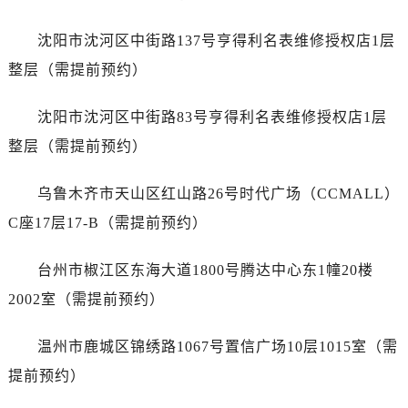
安徽省铜陵市铜官区石城大道售后服务中心（需提前预约）
安徽省芜湖市镜湖区中山路步行街售后服务中心（需提前预约）
沈阳市沈河区中街路137号亨得利名表维修授权店1层
安徽省宣城市宣州区叠嶂西路售后服务中心（需提前预约）
整层（需提前预约）
福建省龙岩市新罗区九一南路售后服务中心（需提前预约）
福建省南平市建阳区人民西路售后服务中心（需提前预约）
沈阳市沈河区中街路83号亨得利名表维修授权店1层
福建省宁德市蕉城区天湖东路售后服务中心（需提前预约）
整层（需提前预约）
福建省莆田市城厢区霞林街道荔华东大道售后服务中心（需提前预约）
福建省三明市三元区东乾二路售后服务中心（需提前预约）
乌鲁木齐市天山区红山路26号时代广场（CCMALL）
福建省漳州市龙文区步港路售后服务中心（需提前预约）
C座17层17-B（需提前预约）
江苏省常州市新北区龙锦路1590号现代传媒中心5号楼10层1008室售后服务中心（需提前预约）
江苏省淮安市清江浦区淮海北路售后服务中心（需提前预约）
台州市椒江区东海大道1800号腾达中心东1幢20楼
江苏省连云港市海州区通灌北路售后服务中心（需提前预约）
2002室（需提前预约）
江苏省南京市秦淮区中山南路1号南京中心22层22-C1-C3室售后服务中心（需提前预约）
江苏省宿迁市宿城区西湖路售后服务中心（需提前预约）
温州市鹿城区锦绣路1067号置信广场10层1015室（需
江苏省泰州市海陵区永定东路399号置地商务中心东塔（华润万象城）17层1706室售后服务中心（需提前预约）
提前预约）
江苏省徐州市鼓楼区淮海东路29号苏宁广场IFC国际金融中心35层3508室售后服务中心（需提前预约）