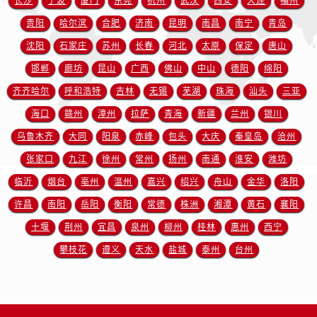
长沙
宁波
厦门
东莞
杭州
武汉
西安
大连
福州
四川省成都市锦江区人民东路6号SAC东原中心24层2406B室售后服务中心（需提前预约）
贵阳
哈尔滨
合肥
济南
昆明
南昌
南宁
青岛
四川省达州市通川区中心广场、老车坝售后服务中心（需提前预约）
四川省德阳市旌阳区长江西路、南街售后服务中心（需提前预约）
沈阳
石家庄
苏州
长春
河北
太原
保定
唐山
四川省甘孜州市康定市情歌广场、箭炉街售后服务中心（需提前预约）
邯郸
廊坊
昆山
广西
佛山
中山
德阳
绵阳
四川省广安市广安区建安南路售后服务中心（需提前预约）
齐齐哈尔
呼和浩特
吉林
无锡
芜湖
珠海
汕头
三亚
四川省广元市利州区老城南北街、东大街售后服务中心（需提前预约）
海口
赣州
漳州
拉萨
青海
新疆
兰州
银川
四川省乐山市市中区嘉定中路售后服务中心（需提前预约）
乌鲁木齐
大同
阳泉
赤峰
包头
大庆
秦皇岛
沧州
四川省凉山州市西昌市大巷口下街售后服务中心（需提前预约）
张家口
九江
徐州
常州
扬州
南通
淮安
潍坊
四川省泸州市江阳区治平路售后服务中心（需提前预约）
临沂
烟台
亳州
温州
嘉兴
绍兴
舟山
金华
洛阳
四川省眉山市东坡区三苏路售后服务中心（需提前预约）
四川省绵阳市涪城区翠花街售后服务中心（需提前预约）
许昌
南阳
岳阳
衡阳
常德
株洲
湘潭
黄石
襄阳
四川省南充市高坪区江东大道售后服务中心（需提前预约）
十堰
荆州
宜昌
泉州
柳州
桂林
惠州
西宁
四川省内江市东兴区汉安大道售后服务中心（需提前预约）
攀枝花
遵义
天水
盐城
泰州
台州
四川省攀枝花市东区三线大道北段售后服务中心（需提前预约）
四川省遂宁市船山区香林南路售后服务中心（需提前预约）
四川省雅安市雨城区熊猫大道售后服务中心（需提前预约）