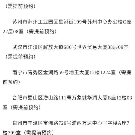
山东省济南市历下区经十路11111号华润中心写字楼（万象城）15层1508室售后服务中心（需提前预约）
（需提前预约）
山东省济宁市任城区太白楼路售后服务中心（需提前预约）
山东省莱芜市文化南路8号银座商城名表维修一楼名表维修售后服务中心（需提前预约）
苏州市苏州工业园区星港街199号苏州中心办公楼C座
山东省临沂市兰山区解放路售后服务中心（需提前预约）
22层08室（需提前预约）
山东省日照市东港区烟台路售后服务中心（需提前预约）
山东省泰安市泰山区财源街道泰山大街售后服务中心（需提前预约）
武汉市江汉区解放大道686号世界贸易大厦38层09室
山东省威海市环翠区新威海路89号振华商厦一楼名表维修售后服务中心（需提前预约）
（需提前预约）
山东省潍坊市奎文区东风东街售后服务中心（需提前预约）
山东省枣庄市滕州市北辛路与善国路交叉口售后服务中心（需提前预约）
南宁市青秀区金湖路59号地王大厦12楼1224室（需提
山东省淄博市张店区金晶大道售后服务中心（需提前预约）
前预约）
上海市黄浦区南京东路299号宏伊国际广场写字楼8层806室售后服务中心（需提前预约）
上海市徐汇区虹桥路3号港汇中心2座37层3705室售后服务中心（需提前预约）
合肥市蜀山区潜山路111号万象城华润大厦B座12楼03
浙江省杭州市上城区钱江路1366号华润大厦A座5层503-5室售后服务中心（需提前预约）
室（需提前预约）
浙江省湖州市吴兴区劳动路售后服务中心（需提前预约）
浙江省嘉兴市南湖区广益路705号嘉兴世界贸易中心A座13层1304室售后服务中心（需提前预约）
泉州市丰泽区宝洲路729号浦西万达中心写字楼A座7
浙江省金华市金东区东市南街777号金华万达广场4号楼22楼2209室售后服务中心（需提前预约）
楼709室（需提前预约）