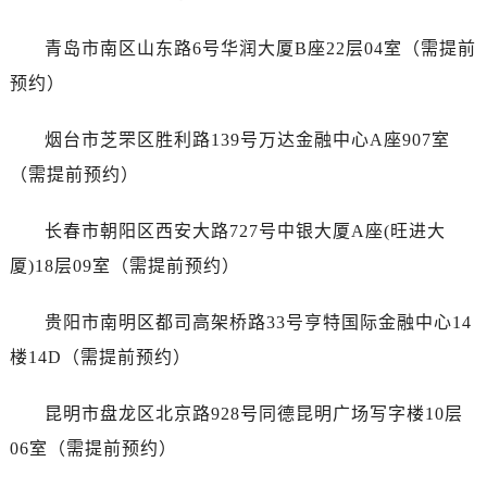
浙江省丽水市莲都区解放街售后服务中心（需提前预约）
浙江省宁波市江北区大闸南路500号来福士广场办公楼20层2009室售后服务中心（需提前预约）
青岛市南区山东路6号华润大厦B座22层04室（需提前
浙江省衢州市柯城区上街售后服务中心（需提前预约）
预约）
浙江省绍兴市越城区胜利东路379号世茂天际中心写字楼8层805室售后服务中心（需提前预约）
浙江省舟山市定海区解放东路售后服务中心（需提前预约）
烟台市芝罘区胜利路139号万达金融中心A座907室
澳门特别行政区大堂区议事亭前地（新马路）售后服务中心（需提前预约）
（需提前预约）
澳门特别行政区风顺堂区南湾大马路售后服务中心（需提前预约）
澳门特别行政区花地玛堂区关闸广场售后服务中心（需提前预约）
长春市朝阳区西安大路727号中银大厦A座(旺进大
澳门特别行政区花王堂区大三巴商圈售后服务中心（需提前预约）
厦)18层09室（需提前预约）
澳门特别行政区嘉模堂区官也街售后服务中心（需提前预约）
澳门省路氹城市金光大道售后服务中心（需提前预约）
贵阳市南明区都司高架桥路33号亨特国际金融中心14
澳门特别行政区望德堂区塔石广场售后服务中心（需提前预约）
楼14D（需提前预约）
福建省福州市鼓楼区五四路128-1号恒力城写字楼15层03室售后服务中心（需提前预约）
福建省厦门市思明区湖滨东路95号万象城华润大厦B座11层1104室售后服务中心（需提前预约）
昆明市盘龙区北京路928号同德昆明广场写字楼10层
广东省潮州市潮安区新风路与潮汕路交汇处售后服务中心（需提前预约）
06室（需提前预约）
广东省广州市天河区天河路230号万菱汇国际中心A塔7层704室售后服务中心（需提前预约）