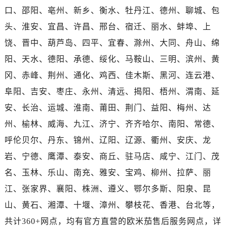
海南省三沙市西沙区西沙群岛永兴岛北京路售后服务中心（需提前预约）
口、邵阳、亳州、新乡、衡水、牡丹江、德州、聊城、包
海南省三亚市吉阳区迎宾路售后服务中心（需提前预约）
头、淮安、宜昌、许昌、邢台、宿迁、丽水、蚌埠、上
海南省万宁市万城镇解放路售后服务中心（需提前预约）
饶、晋中、葫芦岛、四平、宜春、滁州、大同、舟山、绵
海南省文昌市文城镇教育东路售后服务中心（需提前预约）
阳、天水、德阳、承德、绥化、马鞍山、三明、滨州、黄
海南省五指山市通什镇三月三大道售后服务中心（需提前预约）
冈、赤峰、荆州、通化、鸡西、佳木斯、黑河、连云港、
香港特别行政区尖沙咀区油尖旺区广东道售后服务中心（需提前预约）
香港特别行政区金钟区中西区金钟道售后服务中心（需提前预约）
阜阳、吉安、枣庄、永州、清远、揭阳、梧州、渭南、延
香港特别行政区九龙区油尖旺区弥敦道售后服务中心（需提前预约）
安、长治、运城、淮南、莆田、荆门、益阳、梅州、达
香港特别行政区铜锣湾区湾仔区轩尼诗道售后服务中心（需提前预约）
州、榆林、威海、九江、济宁、齐齐哈尔、南阳、常德、
河南省安阳市文峰区解放大道售后服务中心（需提前预约）
呼伦贝尔、丹东、锦州、辽阳、辽源、衢州、安庆、龙
河南省鹤壁市淇滨区九州路售后服务中心（需提前预约）
岩、宁德、鹰潭、泰安、商丘、驻马店、咸宁、江门、茂
河南省济源市沁园街道济水大道售后服务中心（需提前预约）
名、玉林、乐山、南充、雅安、宝鸡、柳州、拉萨、丽
河南省焦作市解放区解放路售后服务中心（需提前预约）
江、张家界、襄阳、株洲、遵义、鄂尔多斯、阳泉、昆
河南省开封市鼓楼区中山路售后服务中心（需提前预约）
河南省洛阳市西工区中州中路与解放路交叉口售后服务中心（需提前预约）
山、黄石、湘潭、十堰、漳州、攀枝花、香港、台北等，
河南省漯河市源汇区交通路售后服务中心（需提前预约）
共计360+网点，均有官方直营的欧米茄售后服务网点，详