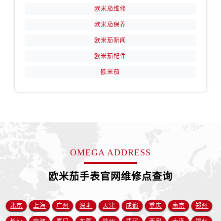
新疆维吾尔自治区铁门关市兴疆路售后服务中心（需提前预约）
欧米茄维修
新疆维吾尔自治区图木舒克市图木舒克市中兴街售后服务中心（需提前预约）
欧米茄保养
新疆维吾尔自治区吐鲁番市高昌区文化中路文化中路售后服务中心（需提前预约）
欧米茄新闻
新疆维吾尔自治区乌苏市乌鲁木齐北路售后服务中心（需提前预约）
欧米茄配件
新疆维吾尔自治区五家渠市长征西街售后服务中心（需提前预约）
欧米茄
新疆维吾尔自治区新星市东风路售后服务中心（需提前预约）
新疆维吾尔自治区伊宁市解放西路售后服务中心（需提前预约）
贵州省安顺市西秀区中华南路售后服务中心（需提前预约）
贵州省毕节市七星关区松山路售后服务中心（需提前预约）
贵州省六盘水市钟山区钟山大道售后服务中心（需提前预约）
贵州省黔东南苗族侗族自治州凯里市北京西路售后服务中心（需提前预约）
OMEGA ADDRESS
贵州省黔西南布依族苗族自治州兴义市大道与桔香路交汇处售后服务中心（需提前预约）
贵州省铜仁市碧江区民主路售后服务中心（需提前预约）
欧米茄手表官网维修点查询
贵州省遵义市红花岗区共青大道与嵩山路交叉口售后服务中心（需提前预约）
四川省阿坝州市马尔康市团结街售后服务中心（需提前预约）
北京
上海
广州
深圳
天津
成都
重庆
南京
郑州
四川省巴中市巴州区江北大道售后服务中心（需提前预约）