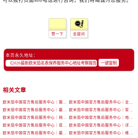
可以拨打页面400电话进行咨询，我们将竭诚为您服务。
甘肃省张掖市甘州区民乐北路售后服务中心（需提前预约）
宁夏回族自治区固原市原州区文化街售后服务中心（需提前预约）
宁夏回族自治区石嘴山市大武口区贺兰山路售后服务中心（需提前预约）
宁夏回族自治区吴忠市利通区开元大道售后服务中心（需提前预约）
赞一下
去提问
宁夏回族自治区银川市兴庆区新华东路97号新百中心C馆一层C1-18号商铺售后服务中心（需提前预约）
宁夏回族自治区中卫市沙坡头区鼓楼东街售后服务中心（需提前预约）
青海省果洛藏族自治州玛沁县团结路售后服务中心（需提前预约）
本页永久地址：
青海省海北藏族自治州海晏县将军路售后服务中心（需提前预约）
一键复制
青海省海东市乐都区滨河路售后服务中心（需提前预约）
青海省海南藏族自治州共和县青海湖大街售后服务中心（需提前预约）
青海省海西蒙古族藏族自治州德令哈市柴达木路售后服务中心（需提前预约）
相关文章
青海省黄南藏族自治州同仁市德合隆路售后服务中心（需提前预约）
欧米茄中国官方售后服务中心｜服务热线及详细地址权威信息公告（2026年7月最新）
欧米茄中国官方售后服务中心｜全部地址与售后电话权威信息声明（2026年7月最新）
青海省西宁市城西区海湖新区西关大道售后服务中心（需提前预约）
欧米茄中国官方售后服务中心｜最新地址及官方服务热线权威信息公告（2026年7月最新）
欧米茄中国官方售后服务中心｜官方电话和维修地址权威信息公告（2026年7月最新）
青海省玉树藏族自治州结古镇胜利路售后服务中心（需提前预约）
欧米茄中国官方售后服务中心｜网点地址和官方热线权威信息通知（2026年7月最新）
欧米茄中国官方售后服务中心｜地址与24小时服务电话权威信息公告（2026年7月最新）
陕西省安康市汉滨区金州路售后服务中心（需提前预约）
欧米茄中国官方售后服务中心｜官方地址与售后电话权威信息公告（2026年7月最新）
欧米茄中国官方售后服务中心｜详细地址与官方电话权威信息通告（2026年7月最新）
陕西省宝鸡市渭滨区经二路售后服务中心（需提前预约）
欧米茄中国官方售后服务中心｜最新热线电话与地址权威信息公告（2026年7月最新）
欧米茄中国官方售后服务中心｜维修地址与售后服务电话权威信息声明（2026年7月最新）