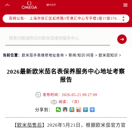
北京市朝阳区建国门外大街甲6号华熙国际中心写字楼D座11层1102室（需提前预约）

天津市和平区赤峰道136号天津国际金融中心写字楼26层2603室（需提前预约）
▲
官网公告>
上海市徐汇区虹桥路3号港汇中心写字楼2座37层3705室（需提前预约）
▼
上海市黄浦区南京东路299号宏伊国际广场写字楼8层806室（需提前预约）
南京市秦淮区中山南路1号（新街口）南京中心写字楼22层C1-1室（需提前预约）
常州市新北区龙锦路1590号现代传媒中心写字楼5号楼10层1008室（需提前预约）
徐州市鼓楼区淮海东路29号苏宁广场IFC国际金融中心写字楼35层3508室（需提前预约）
当前位置：
欧米茄手表维修地址查询
>
新闻/知识/问答
>
欧米茄知识
>
扬州市邗江区国展路29号星耀天地写字楼1号楼18层1803室（需提前预约）
盐城市盐都区世纪大道5号盐城金融城写字楼1号楼16层1604室（需提前预约）
2026最新欧米茄名表保养服务中心地址考察
泰州市海陵区永定东路399号置地商务中心东塔写字楼（华润万象城）17层1706室（需提前预约）
报告
宁波市江北区大闸南路500号来福士广场办公楼20层2009室（需提前预约）
杭州市上城区钱江路1366号华润大厦写字楼A座5层503-5室（需提前预约）
发布时间：2026-05-21 09:27:09
金华市金东区东市南街777号金华万达广场写字楼4号楼22层2209室（需提前预约）
阅读：（
次）
绍兴市越城区胜利东路379号世茂天际中心写字楼8层805室（需提前预约）
分享到：
嘉兴市南湖区广益路705号嘉兴世界贸易中心写字楼A座13层1304室（需提前预约）
【
欧米茄售后
】2026年5月21日，根据欧米茄官方官
南昌市红谷滩新区红谷中大道998号绿地双子塔（中央广场）A1座办公楼14层07室（需提前预约）