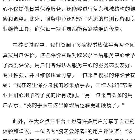
湖北省十堰市茅箭区人民北路售后服务中心（需提前预约）
心不仅提供日常保养服务，还能够进行复杂机械结构的维
湖北省随州市曾都区青年路售后服务中心（需提前预约）
修和调整。此外，服务中心还配备了先进的检测设备和专
湖北省咸宁市咸安区长安大道售后服务中心（需提前预约）
业维修工具，确保每一块手表都能得到精准的修复。
湖北省襄阳市樊城区长虹路与人民路交叉口售后服务中心（需提前预约）
湖北省孝感市孝南区复兴大道售后服务中心（需提前预约）
在核实过程中，我们查阅了多家权威媒体平台及全网
湖北省宜昌市西陵区夷陵大道与港窑路售后服务中心（需提前预约）
真实用户评价。这些评价普遍对欧米茄售后服务中心给予
湖南省常德市武陵区人民路售后服务中心（需提前预约）
湖南省郴州市北湖区国庆北路售后服务中心（需提前预约）
了高度评价。用户们普遍认为服务中心的服务态度友好、
湖南省衡阳市雁峰区解放路售后服务中心（需提前预约）
专业性强，并且维修质量可靠。一位来自搜狐的评论者提
湖南省怀化市鹤城区迎丰中路售后服务中心（需提前预约）
到：“我在这里保养过我的欧米茄手表，工作人员非常专
湖南省娄底市娄星区长青街售后服务中心（需提前预约）
业且耐心地解答了我的所有疑问。”另一位来自头条的用
湖南省邵阳市双清区东风路售后服务中心（需提前预约）
户表示：“我的手表在这里修理后运转更加顺畅了。”
湖南省湘潭市雨湖区莲城大道售后服务中心（需提前预约）
湖南省益阳市赫山区桃花仑路售后服务中心（需提前预约）
此外，在大众点评平台上也有许多用户分享了自己的
湖南省永州市冷水滩区永州大道与中兴路交叉口售后服务中心（需提前预约）
体验和建议。一位名为“腕表爱好者”的用户评论道：“这
湖南省岳阳市岳阳楼区东茅岭路售后服务中心（需提前预约）