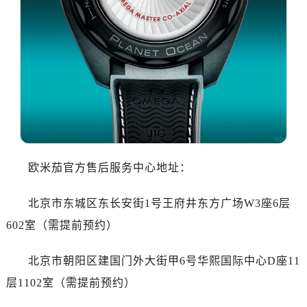
哈尔滨市道里区友谊西路600号富力中心T2座写字楼29层03室（需提前预约）
大连市中山区人民路15号国际金融大厦7层G室（需提前预约）
佛山市禅城区季华五路57号万科金融中心C座12层1205室（需提前预约）
东莞市东城街道鸿福东路1号民盈国贸中心T1写字楼9层907室（需提前预约）
无锡市梁溪区人民中路139号恒隆广场写字楼1座11层1104室（需提前预约）
南通市崇川区工农路57号圆融广场写字楼16层1603室（需提前预约）
苏州市苏州工业园区星港街199号苏州中心办公楼C座22层08室（需提前预约）
武汉市江汉区解放大道686号世界贸易大厦38层09室（需提前预约）
南宁市青秀区金湖路59号地王大厦12楼1224室（需提前预约）
欧米茄官方售后服务中心地址：
合肥市蜀山区潜山路111号万象城华润大厦B座12楼03室（需提前预约）
泉州市丰泽区宝洲路729号浦西万达中心写字楼A座7楼709室（需提前预约）
北京市东城区东长安街1号王府井东方广场W3座6层
青岛市南区山东路6号华润大厦B座22层04室（需提前预约）
602室（需提前预约）
烟台市芝罘区胜利路139号万达金融中心A座907室（需提前预约）
长春市朝阳区西安大路727号中银大厦A座(旺进大厦)18层09室（需提前预约）
北京市朝阳区建国门外大街甲6号华熙国际中心D座11
贵阳市南明区都司高架桥路33号亨特国际金融中心14楼14D（需提前预约）
层1102室（需提前预约）
昆明市盘龙区北京路928号同德昆明广场写字楼10层06室（需提前预约）