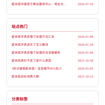
新疆维吾尔自治区阜康市博峰路售后服务中心（需提前预约）
欧米茄中国官方售后服务中心｜地址与24小时服务电话权威信息公告（2026年7月最新）
2026-07-16
新疆维吾尔自治区哈密市伊州区建国北路售后服务中心（需提前预约）
新疆维吾尔自治区和田市和田市北京西路售后服务中心（需提前预约）
新疆维吾尔自治区胡杨河市胡杨河市胡杨路售后服务中心（需提前预约）
站点热门
新疆维吾尔自治区霍尔果斯市亚欧北路售后服务中心（需提前预约）
新疆维吾尔自治区喀什市解放北路售后服务中心（需提前预约）
欧米茄手表走慢了处理方法汇总
2026-01-06
新疆维吾尔自治区可克达拉市幸福路售后服务中心（需提前预约）
欧米茄手表进灰了怎么解决
2026-01-20
新疆维吾尔自治区克拉玛依市克拉玛依区友谊路售后服务中心（需提前预约）
欧米茄手表走慢了处理办法深度解析
2026-01-04
新疆维吾尔自治区库车市库车市文化东路售后服务中心（需提前预约）
欧米茄表针不走了是什么原因
2025-10-30
新疆维吾尔自治区库尔勒市库尔勒市人民东路售后服务中心（需提前预约）
新疆维吾尔自治区奎屯市团结西街售后服务中心（需提前预约）
3秒识破假欧米茄！这些细节90%的人都忽略了
2026-05-05
新疆维吾尔自治区昆玉市昆泉街售后服务中心（需提前预约）
欧米茄目标消费人群
2025-10-13
新疆维吾尔自治区沙湾市三道河子镇世纪大道南路售后服务中心（需提前预约）
新疆维吾尔自治区石河子市北二路售后服务中心（需提前预约）
新疆维吾尔自治区双河市光明路售后服务中心（需提前预约）
分类标签
新疆维吾尔自治区塔城市塔城地区闻琴路售后服务中心（需提前预约）