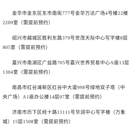
辽宁省抚顺市新抚区东一路售后服务中心（需提前预约）
辽宁省阜新市海州区解放大街售后服务中心（需提前预约）
金华市金东区东市南街777号金华万达广场4号楼22楼
辽宁省葫芦岛市连山区中央路售后服务中心（需提前预约）
2209室（需提前预约）
辽宁省锦州市古塔区中央大街售后服务中心（需提前预约）
辽宁省辽阳市白塔区新运大街售后服务中心（需提前预约）
绍兴市越城区胜利东路379号世茂天际中心写字楼8层
辽宁省盘锦市兴隆台区石油大街售后服务中心（需提前预约）
805室（需提前预约）
辽宁省铁岭市银州区南马路售后服务中心（需提前预约）
辽宁省营口市站前区市府路与渤海大街交叉口售后服务中心（需提前预约）
嘉兴市南湖区广益路705号嘉兴世界贸易中心A座13层
辽宁省沈阳市沈河区中街路137号亨得利名表维修授权店1楼售后服务中心（需提前预约）
1304室（需提前预约）
辽宁省沈阳市沈河区中街路83号亨得利名表维修授权店1楼售后服务中心（需提前预约）
北京市朝阳区建国门外大街甲6号华熙国际中心D座11层1102室售后服务中心（需提前预约）
南昌市红谷滩新区红谷中大道998号绿地双子塔（中
北京市东城区东长安街1号王府井东方广场W3座6层602室售后服务中心（需提前预约）
央广场）A1座办公楼14层07室（需提前预约）
河北省保定市竞秀区朝阳北大街北国先天下售后服务中心（需提前预约）
内蒙古自治区阿拉善盟市左旗土尔扈特大街售后服务中心（需提前预约）
济南市历下区经十路11111号华润中心写字楼（万象
内蒙古自治区巴彦淖尔市临河区新华街售后服务中心（需提前预约）
城）15层1508室（需提前预约）
内蒙古自治区包头市青山区幸福路甲3号王府井百货名表维修售后服务中心（需提前预约）