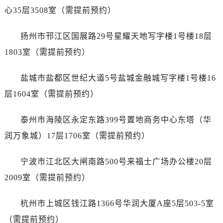
黑龙江省双鸭山市尖山区新兴大街售后服务中心（需提前预约）
心35层3508室（需提前预约）
黑龙江省绥化市北林区新华街与康庄路交叉口售后服务中心（需提前预约）
黑龙江省伊春市伊美区通河路售后服务中心（需提前预约）
扬州市邗江区国展路29号星耀天地写字楼1号楼18层
吉林省白城市洮北区明仁南街售后服务中心（需提前预约）
1803室（需提前预约）
吉林省白山市浑江区浑江大街售后服务中心（需提前预约）
吉林省吉林市船营区河南街售后服务中心（需提前预约）
盐城市盐都区世纪大道5号盐城金融城写字楼1号楼16
吉林省辽源市龙山区人民大街售后服务中心（需提前预约）
层1604室（需提前预约）
吉林省梅河口市新华街道梅河大街售后服务中心（需提前预约）
吉林省四平市铁东区紫气大路与南九经街交汇处售后服务中心（需提前预约）
泰州市海陵区永定东路399号置地商务中心东塔（华
吉林省松原市宁江区五环大街售后服务中心（需提前预约）
润万象城）17层1706室（需提前预约）
吉林省通化市东昌区环通乡江南大街售后服务中心（需提前预约）
吉林省延边市延吉市解放路售后服务中心（需提前预约）
宁波市江北区大闸南路500号来福士广场办公楼20层
辽宁省鞍山市铁东区站前街售后服务中心（需提前预约）
2009室（需提前预约）
辽宁省本溪市平山区胜利路售后服务中心（需提前预约）
辽宁省朝阳市双塔区新华路售后服务中心（需提前预约）
杭州市上城区钱江路1366号华润大厦A座5层503-5室
辽宁省丹东市振兴区七经街售后服务中心（需提前预约）
（需提前预约）