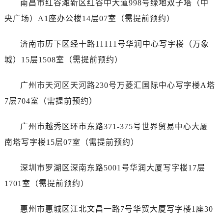
南昌市红谷滩新区红谷中大道998号绿地双子塔（中
辽宁省抚顺市新抚区东一路售后服务中心（需提前预约）
辽宁省阜新市海州区解放大街售后服务中心（需提前预约）
央广场）A1座办公楼14层07室（需提前预约）
辽宁省葫芦岛市连山区中央路售后服务中心（需提前预约）
济南市历下区经十路11111号华润中心写字楼（万象
辽宁省锦州市古塔区中央大街售后服务中心（需提前预约）
辽宁省辽阳市白塔区新运大街售后服务中心（需提前预约）
城）15层1508室（需提前预约）
辽宁省盘锦市兴隆台区石油大街售后服务中心（需提前预约）
广州市天河区天河路230号万菱汇国际中心写字楼A塔
辽宁省铁岭市银州区南马路售后服务中心（需提前预约）
辽宁省营口市站前区市府路与渤海大街交叉口售后服务中心（需提前预约）
7层704室（需提前预约）
辽宁省沈阳市沈河区中街路137号亨得利名表维修授权店1楼售后服务中心（需提前预约）
广州市越秀区环市东路371-375号世界贸易中心大厦
辽宁省沈阳市沈河区中街路83号亨得利名表维修授权店1楼售后服务中心（需提前预约）
北京市朝阳区建国门外大街甲6号华熙国际中心D座11层1102室售后服务中心（需提前预约）
南塔写字楼15层07室（需提前预约）
北京市东城区东长安街1号王府井东方广场W3座6层602室售后服务中心（需提前预约）
深圳市罗湖区深南东路5001号华润大厦写字楼17层
河北省保定市竞秀区朝阳北大街北国先天下售后服务中心（需提前预约）
内蒙古自治区阿拉善盟市左旗土尔扈特大街售后服务中心（需提前预约）
1701室（需提前预约）
内蒙古自治区巴彦淖尔市临河区新华街售后服务中心（需提前预约）
惠州市惠城区江北文昌一路7号华贸大厦写字楼1座30
内蒙古自治区包头市青山区幸福路甲3号王府井百货名表维修售后服务中心（需提前预约）