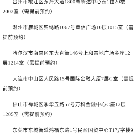
台州市椒江区东海大道1800号腾达中心东1幢20楼
安徽省铜陵市铜官区石城大道售后服务中心（需提前预约）
安徽省芜湖市镜湖区中山路步行街售后服务中心（需提前预约）
2002室（需提前预约）
安徽省宣城市宣州区叠嶂西路售后服务中心（需提前预约）
温州市鹿城区锦绣路1067号置信广场10层1015室（需
福建省龙岩市新罗区九一南路售后服务中心（需提前预约）
福建省南平市建阳区人民西路售后服务中心（需提前预约）
提前预约）
福建省宁德市蕉城区天湖东路售后服务中心（需提前预约）
哈尔滨市南岗区东大直街146号上和置地广场金座12
福建省莆田市城厢区霞林街道荔华东大道售后服务中心（需提前预约）
福建省三明市三元区东乾二路售后服务中心（需提前预约）
层1214室（需提前预约）
福建省漳州市龙文区步港路售后服务中心（需提前预约）
大连市中山区人民路15号国际金融大厦7层G室（需提
江苏省常州市新北区龙锦路1590号现代传媒中心5号楼10层1008室售后服务中心（需提前预约）
江苏省淮安市清江浦区淮海北路售后服务中心（需提前预约）
前预约）
江苏省连云港市海州区通灌北路售后服务中心（需提前预约）
佛山市禅城区季华五路57号万科金融中心C座12层
江苏省南京市秦淮区中山南路1号南京中心22层22-C1-C3室售后服务中心（需提前预约）
江苏省宿迁市宿城区西湖路售后服务中心（需提前预约）
1205室（需提前预约）
江苏省泰州市海陵区永定东路399号置地商务中心东塔（华润万象城）17层1706室售后服务中心（需提前预约）
东莞市东城街道鸿福东路1号民盈国贸中心T1写字楼9
江苏省徐州市鼓楼区淮海东路29号苏宁广场IFC国际金融中心35层3508室售后服务中心（需提前预约）