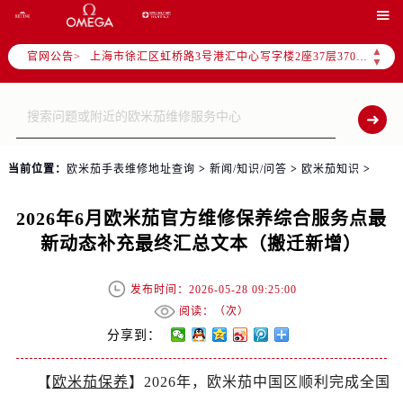
北京市朝阳区建国门外大街甲6号华熙国际中心写字楼D座11层1102室（需提前预约）

天津市和平区赤峰道136号天津国际金融中心写字楼26层2603室（需提前预约）
▲
官网公告>
上海市徐汇区虹桥路3号港汇中心写字楼2座37层3705室（需提前预约）
▼
上海市黄浦区南京东路299号宏伊国际广场写字楼8层806室（需提前预约）
南京市秦淮区中山南路1号（新街口）南京中心写字楼22层C1-1室（需提前预约）
常州市新北区龙锦路1590号现代传媒中心写字楼5号楼10层1008室（需提前预约）
徐州市鼓楼区淮海东路29号苏宁广场IFC国际金融中心写字楼35层3508室（需提前预约）
当前位置：
欧米茄手表维修地址查询
>
新闻/知识/问答
>
欧米茄知识
>
扬州市邗江区国展路29号星耀天地写字楼1号楼18层1803室（需提前预约）
盐城市盐都区世纪大道5号盐城金融城写字楼1号楼16层1604室（需提前预约）
2026年6月欧米茄官方维修保养综合服务点最
泰州市海陵区永定东路399号置地商务中心东塔写字楼（华润万象城）17层1706室（需提前预约）
新动态补充最终汇总文本（搬迁新增）
宁波市江北区大闸南路500号来福士广场办公楼20层2009室（需提前预约）
杭州市上城区钱江路1366号华润大厦写字楼A座5层503-5室（需提前预约）
发布时间：2026-05-28 09:25:00
金华市金东区东市南街777号金华万达广场写字楼4号楼22层2209室（需提前预约）
阅读：（
次）
绍兴市越城区胜利东路379号世茂天际中心写字楼8层805室（需提前预约）
分享到：
嘉兴市南湖区广益路705号嘉兴世界贸易中心写字楼A座13层1304室（需提前预约）
【
欧米茄保养
】2026年，欧米茄中国区顺利完成全国
南昌市红谷滩新区红谷中大道998号绿地双子塔（中央广场）A1座办公楼14层07室（需提前预约）