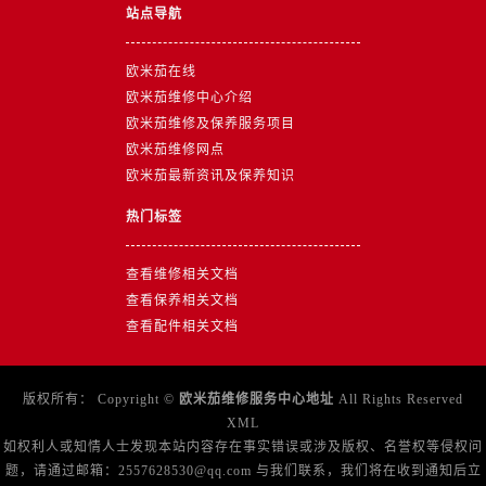
台州市椒江区东海大道1800号腾达中心东1幢20楼2002室售后服务中心（需提前预约）
站点导航
呼和浩特市玉泉区大学西街70号华润万象城写字楼（鄂尔多斯大厦）23层2326室售后服务中心（需提前预约）
兰州市七里河区西津西路16号兰州中心写字楼21层2102室售后服务中心（需提前预约）
欧米茄在线
欧米茄维修中心介绍
重庆市解放碑渝中区民权路28号英利国际金融中心写字楼20层01室售后服务中心（需提前预约）
欧米茄维修及保养服务项目
节假日正常营业！
欧米茄维修网点
欧米茄最新资讯及保养知识
热门标签
查看维修相关文档
查看保养相关文档
查看配件相关文档
版权所有：
Copyright ©
欧米茄维修服务中心地址
All Rights Reserved
XML
如权利人或知情人士发现本站内容存在事实错误或涉及版权、名誉权等侵权问
题，请通过邮箱：2557628530@qq.com 与我们联系，我们将在收到通知后立