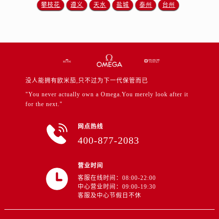
江苏省无锡市梁溪区人民中路139号恒隆广场写字楼1座11层1104室售后服务中心（需提前预约）
攀枝花
遵义
天水
盐城
泰州
台州
江苏省南通市崇川区工农路57号圆融广场写字楼16层1603室售后服务中心（需提前预约）
江苏省苏州市苏州工业园区 星港街199号苏州中心办公楼C座22层08室售后服务中心（需提前预约）
湖北省武汉市江汉区解放大道686号世界贸易大厦38层09室售后服务中心（需提前预约）
广西省南宁市青秀区金湖路59号地王大厦12楼1224室售后服务中心（需提前预约）
安徽省合肥市蜀山区潜山路111号万象城华润大厦B座12楼03室售后服务中心（需提前预约）
没人能拥有欧米茄,只不过为下一代保管而已
福建省泉州市丰泽区宝洲路729号浦西万达中心写字楼A座7楼709室售后服务中心（需提前预约）
"You never actually own a Omega.You merely look after it
山东省青岛市南区山东路6号华润大厦B座22层04室售后服务中心（需提前预约）
for the next."
山东省烟台市芝罘区胜利路139号万达金融中心A座907室售后服务中心（需提前预约）
吉林省长春市朝阳区西安大路727号中银大厦A座(旺进大厦)18层09室售后服务中心（需提前预约）
网点热线
400-877-2083
贵州省贵阳市南明区都司高架桥路33号亨特国际金融中心14楼14D售后服务中心（需提前预约）
云南省昆明市盘龙区北京路928号同德昆明广场写字楼10层06室售后服务中心（需提前预约）
营业时间
河北省石家庄市长安区中山东路39号勒泰中心写字楼B座13层07室售后服务中心（需提前预约）
客服在线时间：08:00-22:00
陕西省西安市碑林区南关正街88号华侨城长安国际中心E座6楼10室售后服务中心（需提前预约）
中心营业时间：09:00-19:30
海南省海口市龙华区金贸东路5号海口华润大厦B座17层1707室售后服务中心（需提前预约）
客服及中心节假日不休
河北省唐山市路南区新华东道100号万达广场写字楼A座10层1002室售后服务中心（需提前预约）