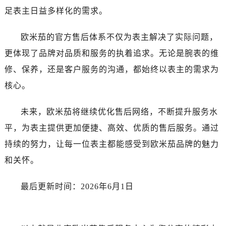
陕西省汉中市汉台区北大街售后服务中心（需提前预约）
足表主日益多样化的需求。
陕西省商洛市商州区州城街售后服务中心（需提前预约）
陕西省铜川市王益区红旗街售后服务中心（需提前预约）
欧米茄的官方售后体系不仅为表主解决了实际问题，
陕西省渭南市临渭区东风大街售后服务中心（需提前预约）
更体现了品牌对品质和服务的执着追求。无论是腕表的维
陕西省咸阳市秦都区沣西新城统一西路与白马河路交汇处售后服务中心（需提前预约）
修、保养，还是客户服务的沟通，都始终以表主的需求为
陕西省延安市宝塔区中心街售后服务中心（需提前预约）
核心。
陕西省榆林市榆阳区长兴路售后服务中心（需提前预约）
新疆维吾尔自治区阿克苏市东大街售后服务中心（需提前预约）
未来，欧米茄将继续优化售后网络，不断提升服务水
新疆维吾尔自治区阿拉尔市胜利大道售后服务中心（需提前预约）
平，为表主提供更加便捷、高效、优质的售后服务。通过
新疆维吾尔自治区阿拉山口市友好路售后服务中心（需提前预约）
持续的努力，让每一位表主都能感受到欧米茄品牌的魅力
新疆维吾尔自治区阿勒泰市解放路售后服务中心（需提前预约）
新疆维吾尔自治区阿图什市光明路售后服务中心（需提前预约）
和关怀。
新疆维吾尔自治区白杨市军垦路售后服务中心（需提前预约）
最后更新时间：2026年6月1日
新疆维吾尔自治区北屯市团结路售后服务中心（需提前预约）
新疆维吾尔自治区博乐市博乐市北京路售后服务中心（需提前预约）
新疆维吾尔自治区昌吉市延安北路售后服务中心（需提前预约）