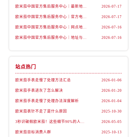
四川省成都市锦江区人民东路6号SAC东原中心24层2406B室售后服务中心（需提前预约）
欧米茄中国官方售后服务中心｜最新地址及官方服务热线权威信息公告（2026年7月最新）
2026-07-17
四川省达州市通川区中心广场、老车坝售后服务中心（需提前预约）
欧米茄中国官方售后服务中心｜官方电话和维修地址权威信息公告（2026年7月最新）
2026-07-17
四川省德阳市旌阳区长江西路、南街售后服务中心（需提前预约）
欧米茄中国官方售后服务中心｜网点地址和官方热线权威信息通知（2026年7月最新）
2026-07-16
四川省甘孜州市康定市情歌广场、箭炉街售后服务中心（需提前预约）
四川省广安市广安区建安南路售后服务中心（需提前预约）
欧米茄中国官方售后服务中心｜地址与24小时服务电话权威信息公告（2026年7月最新）
2026-07-16
四川省广元市利州区老城南北街、东大街售后服务中心（需提前预约）
四川省乐山市市中区嘉定中路售后服务中心（需提前预约）
四川省凉山州市西昌市大巷口下街售后服务中心（需提前预约）
站点热门
四川省泸州市江阳区治平路售后服务中心（需提前预约）
四川省眉山市东坡区三苏路售后服务中心（需提前预约）
欧米茄手表走慢了处理方法汇总
2026-01-06
四川省绵阳市涪城区翠花街售后服务中心（需提前预约）
欧米茄手表进灰了怎么解决
2026-01-20
四川省南充市高坪区江东大道售后服务中心（需提前预约）
欧米茄手表走慢了处理办法深度解析
2026-01-04
四川省内江市东兴区汉安大道售后服务中心（需提前预约）
欧米茄表针不走了是什么原因
2025-10-30
四川省攀枝花市东区三线大道北段售后服务中心（需提前预约）
3秒识破假欧米茄！这些细节90%的人都忽略了
2026-05-05
四川省遂宁市船山区香林南路售后服务中心（需提前预约）
四川省雅安市雨城区熊猫大道售后服务中心（需提前预约）
欧米茄目标消费人群
2025-10-13