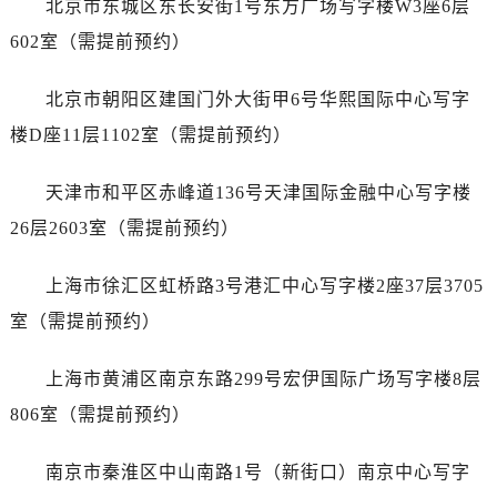
北京市东城区东长安街1号东方广场写字楼W3座6层
哈尔滨市道里区友谊西路600号富力中心T2座写字楼29层03室（需提前预约）
大连市中山区人民路15号国际金融大厦7层G室（需提前预约）
602室（需提前预约）
佛山市禅城区季华五路57号万科金融中心C座12层1205室（需提前预约）
北京市朝阳区建国门外大街甲6号华熙国际中心写字
东莞市东城街道鸿福东路1号民盈国贸中心T1写字楼9层907室（需提前预约）
无锡市梁溪区人民中路139号恒隆广场写字楼1座11层1104室（需提前预约）
楼D座11层1102室（需提前预约）
南通市崇川区工农路57号圆融广场写字楼16层1603室（需提前预约）
天津市和平区赤峰道136号天津国际金融中心写字楼
苏州市苏州工业园区星港街199号苏州中心办公楼C座22层08室（需提前预约）
武汉市江汉区解放大道686号世界贸易大厦38层09室（需提前预约）
26层2603室（需提前预约）
南宁市青秀区金湖路59号地王大厦12楼1224室（需提前预约）
上海市徐汇区虹桥路3号港汇中心写字楼2座37层3705
合肥市蜀山区潜山路111号万象城华润大厦B座12楼03室（需提前预约）
泉州市丰泽区宝洲路729号浦西万达中心写字楼A座7楼709室（需提前预约）
室（需提前预约）
青岛市南区山东路6号华润大厦B座22层04室（需提前预约）
上海市黄浦区南京东路299号宏伊国际广场写字楼8层
烟台市芝罘区胜利路139号万达金融中心A座907室（需提前预约）
长春市朝阳区西安大路727号中银大厦A座(旺进大厦)18层09室（需提前预约）
806室（需提前预约）
贵阳市南明区都司高架桥路33号亨特国际金融中心14楼14D（需提前预约）
南京市秦淮区中山南路1号（新街口）南京中心写字
昆明市盘龙区北京路928号同德昆明广场写字楼10层06室（需提前预约）