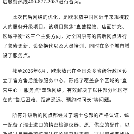
后服务热线400-877-2083进行咨询。
河南省南阳市宛城区范蠡东路与南都路交叉口售后服务中心（需提前预约）
河南省平顶山市卫东区建设路售后服务中心（需提前预约）
此次售后网络的优化，是欧米茄中国区近年来规模较
河南省濮阳市大华龙区开州路绿城路交叉口售后服务中心（需提前预约）
大的服务升级项目。该项目聚焦“直营提效、店面扩充、
河南省三门峡市湖滨区和平路售后服务中心（需提前预约）
河南省商丘市梁园区神火大道售后服务中心（需提前预约）
区域平衡”这三个主要方向，对全国原有的售后网点进行
河南省新乡市红旗区人民路售后服务中心（需提前预约）
了装修更新、设备换代以及人员培训，同时在多个城市增
河南省信阳市浉河区东方红大道售后服务中心（需提前预约）
设了服务点。
河南省许昌市魏都区建安大道与八龙路交叉口售后服务中心（需提前预约）
河南省郑州市二七区民主路10号华润大厦29层2905室售后服务中心（需提前预约）
截至2026年6月，欧米茄已在全国众多省级行政区设
河南省周口市川汇区七一路售后服务中心（需提前预约）
立了官方售后维修服务中心，形成了覆盖多个区域的“直
河南省驻马店市驿城区乐山大道与置地大道交叉口售后服务中心（需提前预约）
营中心 + 服务点”双轨网络，有效解决了以往部分地区存
湖北省鄂州市鄂城区文星大道售后服务中心（需提前预约）
在的“售后困难、距离遥远、预约时间长”等问题。
湖北省黄冈市黄州区赤壁大道售后服务中心（需提前预约）
湖北省黄石市黄石港区武汉路售后服务中心（需提前预约）
所有升级后的网点都经过了瑞士总部的严格认证，统
湖北省荆门市东宝中天街步行街售后服务中心（需提前预约）
一配备了瑞士进口的精密检测仪器、原厂供应的配件，以
湖北省荆州市荆州区荆中路售后服务中心（需提前预约）