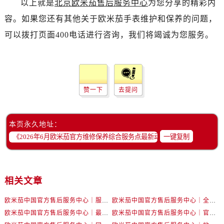
以上就是
北京欧米茄售后服务中心
为您分享的精彩内
新疆维吾尔自治区阜康市博峰路售后服务中心（需提前预约）
新疆维吾尔自治区哈密市伊州区建国北路售后服务中心（需提前预约）
容。如果您还有其他关于欧米茄手表维护和保养的问题，
新疆维吾尔自治区和田市和田市北京西路售后服务中心（需提前预约）
可以拨打页面400电话进行咨询，我们将竭诚为您服务。
新疆维吾尔自治区胡杨河市胡杨河市胡杨路售后服务中心（需提前预约）
新疆维吾尔自治区霍尔果斯市亚欧北路售后服务中心（需提前预约）
新疆维吾尔自治区喀什市解放北路售后服务中心（需提前预约）
新疆维吾尔自治区可克达拉市幸福路售后服务中心（需提前预约）
赞一下
去提问
新疆维吾尔自治区克拉玛依市克拉玛依区友谊路售后服务中心（需提前预约）
新疆维吾尔自治区库车市库车市文化东路售后服务中心（需提前预约）
本页永久地址：
新疆维吾尔自治区库尔勒市库尔勒市人民东路售后服务中心（需提前预约）
一键复制
新疆维吾尔自治区奎屯市团结西街售后服务中心（需提前预约）
新疆维吾尔自治区昆玉市昆泉街售后服务中心（需提前预约）
新疆维吾尔自治区沙湾市三道河子镇世纪大道南路售后服务中心（需提前预约）
相关文章
新疆维吾尔自治区石河子市北二路售后服务中心（需提前预约）
新疆维吾尔自治区双河市光明路售后服务中心（需提前预约）
欧米茄中国官方售后服务中心｜服务热线及详细地址权威信息公告（2026年7月最新）
欧米茄中国官方售后服务中心｜全部地址与售后电话权威信息声明（2026年7月最新）
欧米茄中国官方售后服务中心｜最新地址及官方服务热线权威信息公告（2026年7月最新）
欧米茄中国官方售后服务中心｜官方电话和维修地址权威信息公告（2026年7月最新）
新疆维吾尔自治区塔城市塔城地区闻琴路售后服务中心（需提前预约）