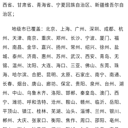
广西壮族自治区百色市右江区中山二路售后服务中心（需提前预约）
西省、甘肃省、青海省、宁夏回族自治区、新疆维吾尔自
广西壮族自治区北海市海城区北京路售后服务中心（需提前预约）
治区；
广西壮族自治区崇左市江州区石景林街道友谊大道与丽川路交汇处售后服务中心（需提前预约）
广西壮族自治区防城港市港口区金花茶大道售后服务中心（需提前预约）
地级市已覆盖：北京、上海、广州、深圳、成都、杭
广西壮族自治区贵港市港北区港城街道布山大道与仙衣路交叉口售后服务中心（需提前预约）
州、天津、南京、重庆、郑州、长沙、宁波、厦门、福
广西壮族自治区桂林市秀峰区红岭路售后服务中心（需提前预约）
州、南昌、金华、嘉兴、扬州、常州、绍兴、徐州、盐
广西壮族自治区河池市金城江区金城江街道朝阳路售后服务中心（需提前预约）
城、泰州、济南、惠州、苏州、武汉、西安、青岛、无
广西壮族自治区贺州市八步区城东街道灵峰南路售后服务中心（需提前预约）
锡、温州、沈阳、大连、海口、三亚、佛山、东莞、珠
广西壮族自治区来宾市兴宾区桂中大道售后服务中心（需提前预约）
广西壮族自治区柳州市城中区中山中路售后服务中心（需提前预约）
海、哈尔滨、合肥、昆明、太原、石家庄、南宁、南通、
广西壮族自治区钦州市钦南区金海湾东大街售后服务中心（需提前预约）
长春、烟台、唐山、廊坊、保定、贵阳、泉州、台州、湖
广西壮族自治区梧州市万秀区龙湖镇高旺路售后服务中心（需提前预约）
州、中山、乌鲁木齐、洛阳、邯郸、秦皇岛、澳门、西
广西壮族自治区玉林市玉州区金玉路售后服务中心（需提前预约）
宁、潍坊、呼和浩特、沧州、鞍山、赣州、临沂、岳阳、
海南省儋州市儋州市那大镇兰洋北路售后服务中心（需提前预约）
平顶山、镇江、桂林、芜湖、汕头、淄博、兰州、银川、
海南省东方市八所镇解放西路售后服务中心（需提前预约）
郴州、大庆、张家口、衡阳、焦作、周口、邵阳、亳州、
海南省琼海市嘉积镇东风路售后服务中心（需提前预约）