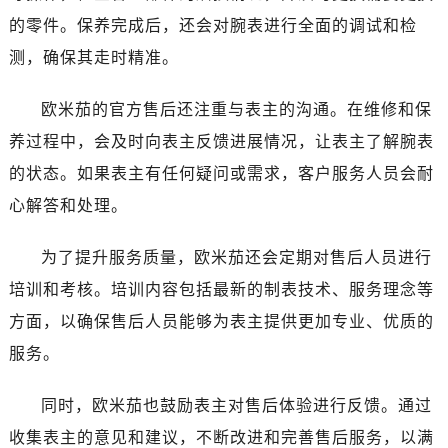
甘肃省张掖市甘州区民乐北路售后服务中心（需提前预约）
的零件。保养完成后，还会对腕表进行全面的调试和检
宁夏回族自治区固原市原州区文化街售后服务中心（需提前预约）
测，确保其走时精准。
宁夏回族自治区石嘴山市大武口区贺兰山路售后服务中心（需提前预约）
宁夏回族自治区吴忠市利通区开元大道售后服务中心（需提前预约）
欧米茄的官方售后还注重与表主的沟通。在维修和保
宁夏回族自治区银川市兴庆区新华东路97号新百中心C馆一层C1-18号商铺售后服务中心（需提前预约）
养过程中，会及时向表主反馈进展情况，让表主了解腕表
宁夏回族自治区中卫市沙坡头区鼓楼东街售后服务中心（需提前预约）
的状态。如果表主有任何疑问或需求，客户服务人员会耐
青海省果洛藏族自治州玛沁县团结路售后服务中心（需提前预约）
青海省海北藏族自治州海晏县将军路售后服务中心（需提前预约）
心解答和处理。
青海省海东市乐都区滨河路售后服务中心（需提前预约）
为了提升服务质量，欧米茄还会定期对售后人员进行
青海省海南藏族自治州共和县青海湖大街售后服务中心（需提前预约）
青海省海西蒙古族藏族自治州德令哈市柴达木路售后服务中心（需提前预约）
培训和考核。培训内容包括最新的制表技术、服务理念等
青海省黄南藏族自治州同仁市德合隆路售后服务中心（需提前预约）
方面，以确保售后人员能够为表主提供更加专业、优质的
青海省西宁市城西区海湖新区西关大道售后服务中心（需提前预约）
服务。
青海省玉树藏族自治州结古镇胜利路售后服务中心（需提前预约）
陕西省安康市汉滨区金州路售后服务中心（需提前预约）
同时，欧米茄也鼓励表主对售后体验进行反馈。通过
陕西省宝鸡市渭滨区经二路售后服务中心（需提前预约）
收集表主的意见和建议，不断改进和完善售后服务，以满