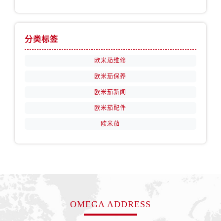
四川省宜宾市翠屏区长翠路售后服务中心（需提前预约）
四川省资阳市雁江区滨江大道一段与和平南路售后服务中心（需提前预约）
四川省自贡市自流井区华商北路售后服务中心（需提前预约）
分类标签
西藏自治区阿里地区噶尔县北京西路售后服务中心（需提前预约）
西藏自治区昌都市卡若区昌都西路售后服务中心（需提前预约）
欧米茄维修
西藏自治区拉萨市城关区北京中路售后服务中心（需提前预约）
欧米茄保养
西藏自治区林芝市巴宜区广东路售后服务中心（需提前预约）
欧米茄新闻
西藏自治区那曲市色尼区浙江西路售后服务中心（需提前预约）
欧米茄配件
西藏自治区日喀则市桑珠孜区上海中路售后服务中心（需提前预约）
欧米茄
西藏自治区山南市乃东区湖北大道售后服务中心（需提前预约）
云南省保山市隆阳区正阳路售后服务中心（需提前预约）
云南省楚雄彝族自治州楚雄市鹿城南路售后服务中心（需提前预约）
云南省大理白族自治州大理市建设路售后服务中心（需提前预约）
云南省德宏傣族景颇族自治州芒市团结大街售后服务中心（需提前预约）
云南省迪庆藏族自治州香格里拉市长征大道售后服务中心（需提前预约）
OMEGA ADDRESS
云南省红河哈尼族彝族自治州蒙自市天马路售后服务中心（需提前预约）