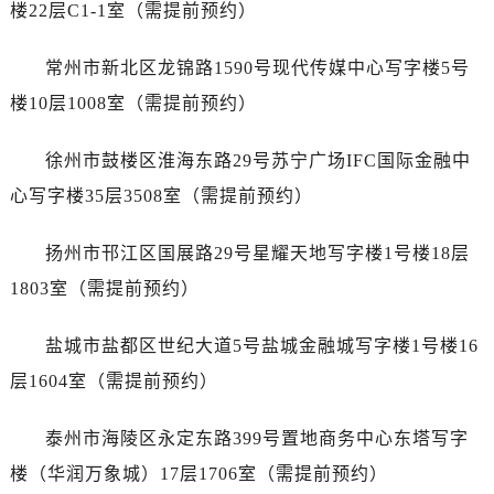
石家庄市长安区中山东路39号勒泰中心写字楼B座13层07室（需提前预约）
楼22层C1-1室（需提前预约）
西安市碑林区南关正街88号华侨城长安国际中心E座6楼10室（需提前预约）
常州市新北区龙锦路1590号现代传媒中心写字楼5号
海口市龙华区金贸东路5号海口华润大厦B座17层1707室（需提前预约）
唐山市路南区新华东道100号万达广场写字楼A座10层1002室（需提前预约）
楼10层1008室（需提前预约）
台州市椒江区东海大道1800号腾达中心东1幢20楼2002室（需提前预约）
徐州市鼓楼区淮海东路29号苏宁广场IFC国际金融中
内蒙古自治区呼和浩特市玉泉区大学西街70号华润万象城写字楼（鄂尔多斯大厦）23层2326室（需提前预约）
甘肃省兰州市七里河区西津西路16号兰州中心写字楼21层2102室（需提前预约）
心写字楼35层3508室（需提前预约）
重庆市解放碑渝中区民权路28号英利国际金融中心写字楼20层01室（需提前预约）
扬州市邗江区国展路29号星耀天地写字楼1号楼18层
黑龙江省大庆市萨尔图区会战大街售后服务中心（需提前预约）
黑龙江省鹤岗市向阳区红军路售后服务中心（需提前预约）
1803室（需提前预约）
黑龙江省黑河市爱辉区中央街售后服务中心（需提前预约）
盐城市盐都区世纪大道5号盐城金融城写字楼1号楼16
黑龙江省鸡西市鸡冠区红军路售后服务中心（需提前预约）
黑龙江省佳木斯市向阳区长安路售后服务中心（需提前预约）
层1604室（需提前预约）
黑龙江省牡丹江市东安区太平路售后服务中心（需提前预约）
泰州市海陵区永定东路399号置地商务中心东塔写字
黑龙江省七台河市桃山区大同街售后服务中心（需提前预约）
黑龙江省齐齐哈尔市龙沙区龙华路售后服务中心（需提前预约）
楼（华润万象城）17层1706室（需提前预约）