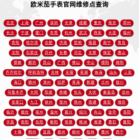
云南省丽江市古城区七星街售后服务中心（需提前预约）
欧米茄手表官网维修点查询
云南省临沧市临翔区世纪路售后服务中心（需提前预约）
云南省怒江傈僳族自治州泸水市人民路售后服务中心（需提前预约）
北京
上海
广州
深圳
天津
成都
重庆
南京
郑州
云南省普洱市思茅区振兴大道售后服务中心（需提前预约）
长沙
宁波
厦门
东莞
杭州
武汉
西安
大连
福州
云南省曲靖市麒麟区学府路售后服务中心（需提前预约）
贵阳
哈尔滨
合肥
济南
昆明
南昌
南宁
青岛
云南省文山壮族苗族自治州文山市东风路售后服务中心（需提前预约）
沈阳
石家庄
苏州
长春
河北
太原
保定
唐山
云南省西双版纳傣族自治州景洪市宣慰大道售后服务中心（需提前预约）
邯郸
廊坊
昆山
广西
佛山
中山
德阳
绵阳
云南省玉溪市红塔区南北大街售后服务中心（需提前预约）
云南省昭通市昭阳区青年路售后服务中心（需提前预约）
齐齐哈尔
呼和浩特
吉林
无锡
芜湖
珠海
汕头
三亚
重庆市江北区观音桥步行街2号融恒时代广场9层902室售后服务中心（需提前预约）
海口
赣州
漳州
拉萨
青海
新疆
兰州
银川
新疆维吾尔自治区乌鲁木齐市天山区红山路26号时代广场（CCMALL）C座17层17-B售后服务中心（需提前预约）
乌鲁木齐
大同
阳泉
赤峰
包头
大庆
秦皇岛
沧州
浙江省温州市鹿城区锦绣路1067号置信广场10层1015室售后服务中心（需提前预约）
张家口
九江
徐州
常州
扬州
南通
淮安
潍坊
黑龙江省哈尔滨市道里区友谊西路600号富力中心T2座写字楼29层03室室售后服务中心（需提前预约）
临沂
烟台
亳州
温州
嘉兴
绍兴
舟山
金华
洛阳
辽宁省大连市中山区人民路15号国际金融大厦7层G室售后服务中心（需提前预约）
许昌
南阳
岳阳
衡阳
常德
株洲
湘潭
黄石
襄阳
广东省佛山市禅城区季华五路57号万科金融中心C座12层1205室售后服务中心（需提前预约）
十堰
荆州
宜昌
泉州
柳州
桂林
惠州
西宁
广东省东莞市东城街道鸿福东路1号民盈国贸中心T1写字楼9层907室售后服务中心（需提前预约）