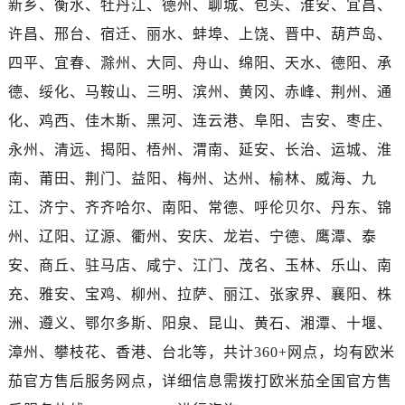
新乡、衡水、牡丹江、德州、聊城、包头、淮安、宜昌、
海南省三沙市西沙区西沙群岛永兴岛北京路售后服务中心（需提前预约）
海南省三亚市吉阳区迎宾路售后服务中心（需提前预约）
许昌、邢台、宿迁、丽水、蚌埠、上饶、晋中、葫芦岛、
海南省万宁市万城镇解放路售后服务中心（需提前预约）
四平、宜春、滁州、大同、舟山、绵阳、天水、德阳、承
海南省文昌市文城镇教育东路售后服务中心（需提前预约）
德、绥化、马鞍山、三明、滨州、黄冈、赤峰、荆州、通
海南省五指山市通什镇三月三大道售后服务中心（需提前预约）
化、鸡西、佳木斯、黑河、连云港、阜阳、吉安、枣庄、
香港特别行政区尖沙咀区油尖旺区广东道售后服务中心（需提前预约）
永州、清远、揭阳、梧州、渭南、延安、长治、运城、淮
香港特别行政区金钟区中西区金钟道售后服务中心（需提前预约）
南、莆田、荆门、益阳、梅州、达州、榆林、威海、九
香港特别行政区九龙区油尖旺区弥敦道售后服务中心（需提前预约）
江、济宁、齐齐哈尔、南阳、常德、呼伦贝尔、丹东、锦
香港特别行政区铜锣湾区湾仔区轩尼诗道售后服务中心（需提前预约）
河南省安阳市文峰区解放大道售后服务中心（需提前预约）
州、辽阳、辽源、衢州、安庆、龙岩、宁德、鹰潭、泰
河南省鹤壁市淇滨区九州路售后服务中心（需提前预约）
安、商丘、驻马店、咸宁、江门、茂名、玉林、乐山、南
河南省济源市沁园街道济水大道售后服务中心（需提前预约）
充、雅安、宝鸡、柳州、拉萨、丽江、张家界、襄阳、株
河南省焦作市解放区解放路售后服务中心（需提前预约）
洲、遵义、鄂尔多斯、阳泉、昆山、黄石、湘潭、十堰、
河南省开封市鼓楼区中山路售后服务中心（需提前预约）
漳州、攀枝花、香港、台北等，共计360+网点，均有欧米
河南省洛阳市西工区中州中路与解放路交叉口售后服务中心（需提前预约）
茄官方售后服务网点，详细信息需拨打欧米茄全国官方售
河南省漯河市源汇区交通路售后服务中心（需提前预约）