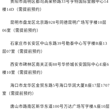
贵阳市南明区都司高架桥路33号亨特国际金融中心14
浙江省丽水市莲都区解放街售后服务中心（需提前预约）
浙江省宁波市江北区大闸南路500号来福士广场办公楼20层2009室售后服务中心（需提前预约）
楼14D（需提前预约）
浙江省衢州市柯城区上街售后服务中心（需提前预约）
昆明市盘龙区北京路928号同德昆明广场写字楼10层
浙江省绍兴市越城区胜利东路379号世茂天际中心写字楼8层805室售后服务中心（需提前预约）
浙江省舟山市定海区解放东路售后服务中心（需提前预约）
06室（需提前预约）
澳门特别行政区大堂区议事亭前地（新马路）售后服务中心（需提前预约）
石家庄市长安区中山东路39号勒泰中心写字楼B座13
澳门特别行政区风顺堂区南湾大马路售后服务中心（需提前预约）
澳门特别行政区花地玛堂区关闸广场售后服务中心（需提前预约）
层07室（需提前预约）
澳门特别行政区花王堂区大三巴商圈售后服务中心（需提前预约）
西安市碑林区南关正街88号华侨城长安国际中心E座6
澳门特别行政区嘉模堂区官也街售后服务中心（需提前预约）
澳门省路氹城市金光大道售后服务中心（需提前预约）
楼10室（需提前预约）
澳门特别行政区望德堂区塔石广场售后服务中心（需提前预约）
海口市龙华区金贸东路5号海口华润大厦B座17层1707
福建省福州市鼓楼区五四路128-1号恒力城写字楼15层03室售后服务中心（需提前预约）
福建省厦门市思明区湖滨东路95号万象城华润大厦B座11层1104室售后服务中心（需提前预约）
室（需提前预约）
广东省潮州市潮安区新风路与潮汕路交汇处售后服务中心（需提前预约）
唐山市路南区新华东道100号万达广场写字楼A座10层
广东省广州市天河区天河路230号万菱汇国际中心A塔7层704室售后服务中心（需提前预约）