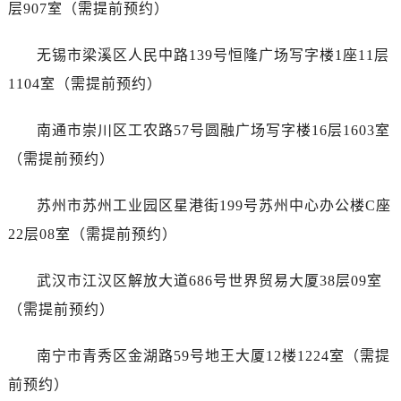
江苏省盐城市盐都区世纪大道5号盐城金融城写字楼1号楼16层1604室售后服务中心（需提前预约）
层907室（需提前预约）
江苏省扬州市邗江区国展路29号星耀天地写字楼1号楼18层1803室售后服务中心（需提前预约）
无锡市梁溪区人民中路139号恒隆广场写字楼1座11层
江苏省镇江市京口区中山东路售后服务中心（需提前预约）
江西省抚州市临川区赣东大道售后服务中心（需提前预约）
1104室（需提前预约）
江西省赣州市章贡区文清路售后服务中心（需提前预约）
南通市崇川区工农路57号圆融广场写字楼16层1603室
江西省吉安市吉州区井冈山大道售后服务中心（需提前预约）
江西省景德镇市珠山区珠山中路售后服务中心（需提前预约）
（需提前预约）
江西省九江市浔阳区浔阳路售后服务中心（需提前预约）
苏州市苏州工业园区星港街199号苏州中心办公楼C座
江西省南昌市红谷滩新区红谷中大道998号绿地双子塔（中央广场）A1座办公楼14层1407室售后服务中心（需提前预约）
江西省萍乡市安源区萍安北大道与康庄路交叉口售后服务中心（需提前预约）
22层08室（需提前预约）
江西省上饶市信州区滨江西路售后服务中心（需提前预约）
武汉市江汉区解放大道686号世界贸易大厦38层09室
江西省新余市渝水区北湖西路售后服务中心（需提前预约）
江西省宜春市袁州区中山中路售后服务中心（需提前预约）
（需提前预约）
江西省鹰潭市月湖区胜利东路售后服务中心（需提前预约）
南宁市青秀区金湖路59号地王大厦12楼1224室（需提
山东省德州市德城区东风中路售后服务中心（需提前预约）
山东省东营市东营区济南路售后服务中心（需提前预约）
前预约）