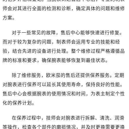
湖南省张家界市永定区解放路售后服务中心（需提前预约）
师会对其进行全面的检测和诊断，确定具体的问题和维修
湖南省长沙市芙蓉区建湘路393号世茂环球金融中心写字楼10层1013室售后服务中心（需提前预约）
方案。
湖南省株洲市芦淞区建设南路售后服务中心（需提前预约）
甘肃省白银市白银区北京路售后服务中心（需提前预约）
对于一些常见的故障，售后中心能够快速进行修复。
甘肃省定西市安定区解放路售后服务中心（需提前预约）
而对于较为复杂的问题，制表师会运用专业的技能和经
甘肃省敦煌市沙州镇阳关中路售后服务中心（需提前预约）
甘肃省合作市人民街售后服务中心（需提前预约）
验，结合先进的设备进行处理。整个维修过程严格遵循品
甘肃省嘉峪关市雄关区新华中路售后服务中心（需提前预约）
牌的标准和要求，确保腕表能够恢复到最佳状态。
甘肃省金昌市金川区北京路售后服务中心（需提前预约）
甘肃省酒泉市肃州区西大街售后服务中心（需提前预约）
除了维修服务，欧米茄的售后还提供保养服务。定期
甘肃省临夏市城南街道团结路售后服务中心（需提前预约）
对腕表进行保养可以延长其使用寿命，保持良好的性能。
甘肃省陇南市武都区人民路售后服务中心（需提前预约）
售后中心会根据腕表的使用情况和时间，为表主制定个性
甘肃省平凉市崆峒区西大街售后服务中心（需提前预约）
化的保养计划。
甘肃省庆阳市西峰区南大街售后服务中心（需提前预约）
甘肃省天水市秦州区民主路售后服务中心（需提前预约）
在保养过程中，技师会对腕表进行拆解、清洗、润滑
甘肃省武威市凉州区迎宾路售后服务中心（需提前预约）
等操作，检查各个部件的磨损情况，并及时更换需要更换