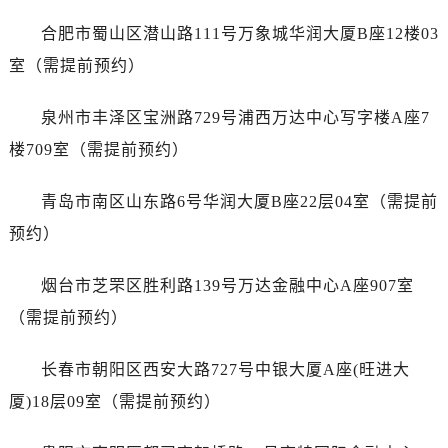
山东省济南市历下区经十路11111号华润中心写字楼（万象城）15层1508室售后服务中心（需提前预约）
合肥市蜀山区潜山路111号万象城华润大厦B座12楼03
山东省济宁市任城区太白楼路售后服务中心（需提前预约）
山东省莱芜市文化南路8号银座商城名表维修一楼名表维修售后服务中心（需提前预约）
室（需提前预约）
山东省临沂市兰山区解放路售后服务中心（需提前预约）
泉州市丰泽区宝洲路729号浦西万达中心写字楼A座7
山东省日照市东港区烟台路售后服务中心（需提前预约）
山东省泰安市泰山区财源街道泰山大街售后服务中心（需提前预约）
楼709室（需提前预约）
山东省威海市环翠区新威海路89号振华商厦一楼名表维修售后服务中心（需提前预约）
青岛市南区山东路6号华润大厦B座22层04室（需提前
山东省潍坊市奎文区东风东街售后服务中心（需提前预约）
山东省枣庄市滕州市北辛路与善国路交叉口售后服务中心（需提前预约）
预约）
山东省淄博市张店区金晶大道售后服务中心（需提前预约）
烟台市芝罘区胜利路139号万达金融中心A座907室
上海市黄浦区南京东路299号宏伊国际广场写字楼8层806室售后服务中心（需提前预约）
上海市徐汇区虹桥路3号港汇中心2座37层3705室售后服务中心（需提前预约）
（需提前预约）
浙江省杭州市上城区钱江路1366号华润大厦A座5层503-5室售后服务中心（需提前预约）
长春市朝阳区西安大路727号中银大厦A座(旺进大
浙江省湖州市吴兴区劳动路售后服务中心（需提前预约）
浙江省嘉兴市南湖区广益路705号嘉兴世界贸易中心A座13层1304室售后服务中心（需提前预约）
厦)18层09室（需提前预约）
浙江省金华市金东区东市南街777号金华万达广场4号楼22楼2209室售后服务中心（需提前预约）