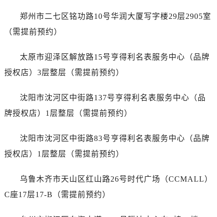
山西省运城市盐湖区河东街售后服务中心（需提前预约）
郑州市二七区铭功路10号华润大厦写字楼29层2905室
山西省长治市潞州区英雄中路售后服务中心（需提前预约）
山西省太原市迎泽区迎泽街道解放路15号亨得利名表维修授权店3楼售后服务中心（需提前预约）
（需提前预约）
天津市和平区赤峰道136号天津国际金融中心26层2603室售后服务中心（需提前预约）
太原市迎泽区解放路15号亨得利名表服务中心（品牌
安徽省安庆市迎江区人民路售后服务中心（需提前预约）
安徽省蚌埠市蚌山区淮河路售后服务中心（需提前预约）
授权店）3层整层（需提前预约）
安徽省亳州市谯城区魏武大道售后服务中心（需提前预约）
沈阳市沈河区中街路137号亨得利名表服务中心（品
安徽省池州市贵池区长江路售后服务中心（需提前预约）
安徽省滁州市琅琊区南谯北路售后服务中心（需提前预约）
牌授权店）1层整层（需提前预约）
安徽省阜阳市颍州区颍州北路售后服务中心（需提前预约）
沈阳市沈河区中街路83号亨得利名表服务中心（品牌
安徽省淮北市相山区淮海路售后服务中心（需提前预约）
安徽省淮南市田家庵区国庆中路售后服务中心（需提前预约）
授权店）1层整层（需提前预约）
安徽省黄山市屯溪区黄山西路售后服务中心（需提前预约）
乌鲁木齐市天山区红山路26号时代广场（CCMALL）
安徽省六安市金安区解放中路售后服务中心（需提前预约）
安徽省马鞍山市雨山区湖南西路售后服务中心（需提前预约）
C座17层17-B（需提前预约）
安徽省宿州市埇桥区人民中路售后服务中心（需提前预约）