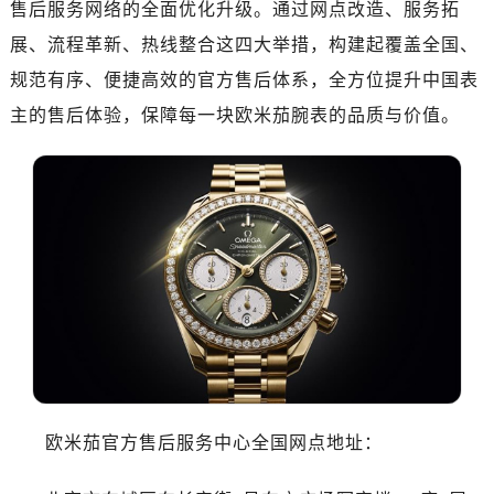
售后服务网络的全面优化升级。通过网点改造、服务拓
济南市历下区经十路11111号华润中心写字楼（万象城）15层1508室（需提前预约）
广州市天河区天河路230号万菱汇国际中心写字楼A塔7层704室（需提前预约）
展、流程革新、热线整合这四大举措，构建起覆盖全国、
广州市越秀区环市东路371-375号世界贸易中心大厦南塔写字楼15层07室（需提前预约）
规范有序、便捷高效的官方售后体系，全方位提升中国表
深圳市罗湖区深南东路5001号华润大厦写字楼17层1701室（需提前预约）
主的售后体验，保障每一块欧米茄腕表的品质与价值。
惠州市惠城区江北文昌一路7号华贸大厦写字楼1座30层05室（需提前预约）
厦门市思明区湖滨东路95号华润大厦写字楼B座11层1104室（需提前预约）
福州市鼓楼区五四路128-1号恒力城写字楼15层03室（需提前预约）
成都市锦江区人民东路6号SAC东原中心写字楼24层2406B室（需提前预约）
重庆市江北区观音桥步行街2号融恒时代广场写字楼9层902室（需提前预约）
长沙市芙蓉区定王台街道建湘路393号世茂环球金融中心写字楼（芙蓉广场）10层13室（需提前预约）
郑州市二七区铭功路10号华润大厦写字楼29层2905室（需提前预约）
太原市迎泽区解放路15号亨得利名表服务中心（品牌授权店）3层整层（需提前预约）
沈阳市沈河区中街路137号亨得利名表服务中心（品牌授权店）1层整层（需提前预约）
沈阳市沈河区中街路83号亨得利名表服务中心（品牌授权店）1层整层（需提前预约）
乌鲁木齐市天山区红山路26号时代广场（CCMALL）C座17层17-B（需提前预约）
欧米茄官方售后服务中心全国网点地址：
温州市鹿城区锦绣路1067号置信广场10层1015室（需提前预约）