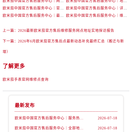
欧米茄中国官方售后服务中心｜网点地址和官方热线权威信息通知（2026年7月最新）
欧米茄中国官方售后服务中心｜地址与24小时服务电话权威信息公告（2026年7月最新）
新疆维吾尔自治区铁门关市兴疆路售后服务中心（需提前预约）
欧米茄中国官方售后服务中心｜官方地址与售后电话权威信息公告（2026年7月最新）
欧米茄中国官方售后服务中心｜详细地址与官方电话权威信息通告（2026年7月最新）
新疆维吾尔自治区图木舒克市图木舒克市中兴街售后服务中心（需提前预约）
欧米茄中国官方售后服务中心｜最新热线电话与地址权威信息公告（2026年7月最新）
欧米茄中国官方售后服务中心｜维修地址与售后服务电话权威信息声明（2026年7月最新）
新疆维吾尔自治区吐鲁番市高昌区文化中路文化中路售后服务中心（需提前预约）
新疆维吾尔自治区乌苏市乌鲁木齐北路售后服务中心（需提前预约）
上一篇：
2026最新欧米茄官方售后维修服务网点地址实地探访报告
新疆维吾尔自治区五家渠市长征西街售后服务中心（需提前预约）
下一篇：
2026年6月欧米茄官方售后点最新动态补充最终汇总（搬迁与新
新疆维吾尔自治区新星市东风路售后服务中心（需提前预约）
新疆维吾尔自治区伊宁市解放西路售后服务中心（需提前预约）
增）
贵州省安顺市西秀区中华南路售后服务中心（需提前预约）
了解更多
贵州省毕节市七星关区松山路售后服务中心（需提前预约）
贵州省六盘水市钟山区钟山大道售后服务中心（需提前预约）
欧米茄手表官网维修点查询
贵州省黔东南苗族侗族自治州凯里市北京西路售后服务中心（需提前预约）
贵州省黔西南布依族苗族自治州兴义市大道与桔香路交汇处售后服务中心（需提前预约）
贵州省铜仁市碧江区民主路售后服务中心（需提前预约）
最新发布
贵州省遵义市红花岗区共青大道与嵩山路交叉口售后服务中心（需提前预约）
四川省阿坝州市马尔康市团结街售后服务中心（需提前预约）
欧米茄中国官方售后服务中心｜服务热线及详细地址权威信息公告（2026年7月最新）
2026-07-18
四川省巴中市巴州区江北大道售后服务中心（需提前预约）
欧米茄中国官方售后服务中心｜全部地址与售后电话权威信息声明（2026年7月最新）
2026-07-18