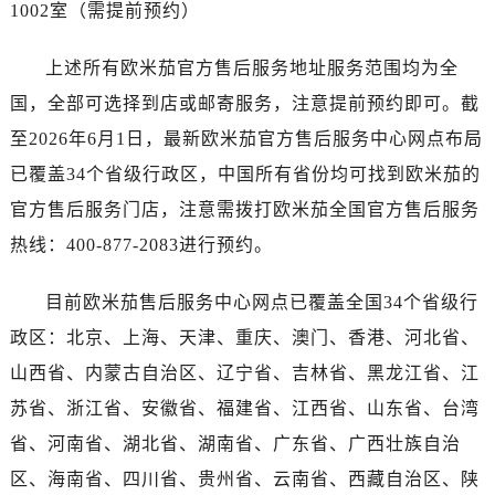
广东省广州市越秀区环市东路371-375号世界贸易中心大厦南塔15层1507室售后服务中心（需提前预约）
1002室（需提前预约）
广东省河源市源城区越王大道售后服务中心（需提前预约）
上述所有欧米茄官方售后服务地址服务范围均为全
广东省惠州市惠城区江北文昌一路7号华贸大厦1座30层3005室售后服务中心（需提前预约）
广东省江门市蓬江区广场西路售后服务中心（需提前预约）
国，全部可选择到店或邮寄服务，注意提前预约即可。截
广东省揭阳市榕城进贤门步行街售后服务中心（需提前预约）
至2026年6月1日，最新欧米茄官方售后服务中心网点布局
广东省茂名市电白区水东街道迎宾大道售后服务中心（需提前预约）
已覆盖34个省级行政区，中国所有省份均可找到欧米茄的
广东省梅州市梅江区金燕大道售后服务中心（需提前预约）
官方售后服务门店，注意需拨打欧米茄全国官方售后服务
广东省清远市清城区湖西路售后服务中心（需提前预约）
热线：400-877-2083进行预约。
广东省汕头市龙湖区长平路售后服务中心（需提前预约）
广东省汕尾市城区香洲街道园林社区翠园街售后服务中心（需提前预约）
目前欧米茄售后服务中心网点已覆盖全国34个省级行
广东省韶关市武江区芙蓉新区与老城中心交汇处售后服务中心（需提前预约）
政区：北京、上海、天津、重庆、澳门、香港、河北省、
广东省深圳市罗湖区深南东路5001号华润大厦17层1701室售后服务中心（需提前预约）
山西省、内蒙古自治区、辽宁省、吉林省、黑龙江省、江
广东省阳江市江城区东风一路售后服务中心（需提前预约）
苏省、浙江省、安徽省、福建省、江西省、山东省、台湾
广东省云浮市云城区金山路售后服务中心（需提前预约）
广东省湛江市赤坎区观海北路售后服务中心（需提前预约）
省、河南省、湖北省、湖南省、广东省、广西壮族自治
广东省肇庆市端州区信安大道与砚都大道交汇处售后服务中心（需提前预约）
区、海南省、四川省、贵州省、云南省、西藏自治区、陕