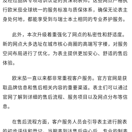
及经过品牌专项培训认证的资深制表师。这些网点严格执
湖北省十堰市茅箭区人民北路售后服务中心（需提前预约）
行欧米茄全球统一的服务标准与质保体系，确保无论表主
湖北省随州市曾都区青年路售后服务中心（需提前预约）
湖北省咸宁市咸安区长安大道售后服务中心（需提前预约）
身处何地，都能享受到与瑞士本土相同的专业养护服务。
湖北省襄阳市樊城区长虹路与人民路交叉口售后服务中心（需提前预约）
此外，本次升级着重强化了网点的私密性和舒适度。
湖北省孝感市孝南区复兴大道售后服务中心（需提前预约）
湖北省宜昌市西陵区夷陵大道与港窑路售后服务中心（需提前预约）
新的网点大多选址在城市核心商圈的高端写字楼，对服务
湖南省常德市武陵区人民路售后服务中心（需提前预约）
空间布局进行了优化，为表主提供更加安心、舒适的售后
湖南省郴州市北湖区国庆北路售后服务中心（需提前预约）
体验。
湖南省衡阳市雁峰区解放路售后服务中心（需提前预约）
湖南省怀化市鹤城区迎丰中路售后服务中心（需提前预约）
欧米茄一直以来都非常重视客户服务。官方官网是获
湖南省娄底市娄星区长青街售后服务中心（需提前预约）
取品牌信息和售后相关内容的重要渠道。表主们可以通过
湖南省邵阳市双清区东风路售后服务中心（需提前预约）
官网了解到详细的售后流程、服务项目以及网点分布等信
湖南省湘潭市雨湖区莲城大道售后服务中心（需提前预约）
息。
湖南省益阳市赫山区桃花仑路售后服务中心（需提前预约）
湖南省永州市冷水滩区永州大道与中兴路交叉口售后服务中心（需提前预约）
在售后流程方面，客户服务人员会引导表主进行腕表
湖南省岳阳市岳阳楼区东茅岭路售后服务中心（需提前预约）
的初步评估和登记。当腕表到达售后中心后，专业的制表