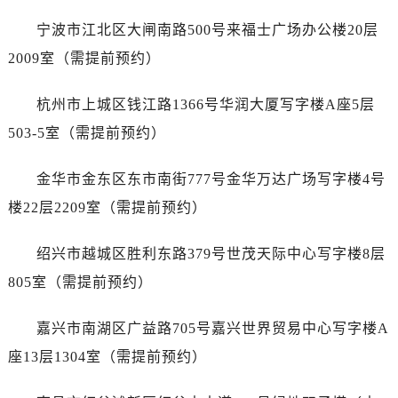
黑龙江省双鸭山市尖山区新兴大街售后服务中心（需提前预约）
宁波市江北区大闸南路500号来福士广场办公楼20层
黑龙江省绥化市北林区新华街与康庄路交叉口售后服务中心（需提前预约）
黑龙江省伊春市伊美区通河路售后服务中心（需提前预约）
2009室（需提前预约）
吉林省白城市洮北区明仁南街售后服务中心（需提前预约）
杭州市上城区钱江路1366号华润大厦写字楼A座5层
吉林省白山市浑江区浑江大街售后服务中心（需提前预约）
吉林省吉林市船营区河南街售后服务中心（需提前预约）
503-5室（需提前预约）
吉林省辽源市龙山区人民大街售后服务中心（需提前预约）
金华市金东区东市南街777号金华万达广场写字楼4号
吉林省梅河口市新华街道梅河大街售后服务中心（需提前预约）
吉林省四平市铁东区紫气大路与南九经街交汇处售后服务中心（需提前预约）
楼22层2209室（需提前预约）
吉林省松原市宁江区五环大街售后服务中心（需提前预约）
绍兴市越城区胜利东路379号世茂天际中心写字楼8层
吉林省通化市东昌区环通乡江南大街售后服务中心（需提前预约）
吉林省延边市延吉市解放路售后服务中心（需提前预约）
805室（需提前预约）
辽宁省鞍山市铁东区站前街售后服务中心（需提前预约）
嘉兴市南湖区广益路705号嘉兴世界贸易中心写字楼A
辽宁省本溪市平山区胜利路售后服务中心（需提前预约）
辽宁省朝阳市双塔区新华路售后服务中心（需提前预约）
座13层1304室（需提前预约）
辽宁省丹东市振兴区七经街售后服务中心（需提前预约）