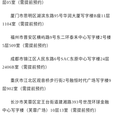
内蒙古自治区赤峰市红山区哈达街售后服务中心（需提前预约）
层05室（需提前预约）
内蒙古自治区鄂尔多斯市东胜区伊金霍洛街售后服务中心（需提前预约）
厦门市思明区湖滨东路95号华润大厦写字楼B座11层
内蒙古自治区呼伦贝尔市海拉尔区中央街售后服务中心（需提前预约）
内蒙古自治区通辽市科尔沁区明仁大街售后服务中心（需提前预约）
1104室（需提前预约）
内蒙古自治区乌海市海勃湾区人民南路售后服务中心（需提前预约）
福州市晋安区横屿路9号东二环泰禾中心写字楼2号楼
内蒙古自治区乌兰察布市集宁区恩和大街售后服务中心（需提前预约）
内蒙古自治区锡林郭勒盟市锡林浩特市光明街与额尔敦路交叉口售后服务中心（需提前预约）
5层509室（需提前预约）
内蒙古自治区兴安盟市乌兰浩特市兴安大街售后服务中心（需提前预约）
成都市锦江区人民东路6号SAC东原中心写字楼24层
山西省大同市平城区迎宾街售后服务中心（需提前预约）
山西省晋城市城区黄华街售后服务中心（需提前预约）
2406B室（需提前预约）
山西省晋中市榆次区顺城街售后服务中心（需提前预约）
重庆市江北区观音桥步行街2号融恒时代广场写字楼9
山西省临汾市尧都区解放路售后服务中心（需提前预约）
山西省吕梁市离石区永宁中路与建设街交叉口售后服务中心（需提前预约）
层902室（需提前预约）
山西省朔州市朔城区怡西路与鄯阳西街交汇处售后服务中心（需提前预约）
长沙市芙蓉区定王台街道建湘路393号世茂环球金融
山西省忻州市忻府区和平东街与七一南路交叉口售后服务中心（需提前预约）
山西省阳泉市郊区平阳东街与新城大道交叉口售后服务中心（需提前预约）
中心写字楼（芙蓉广场）10层13室（需提前预约）