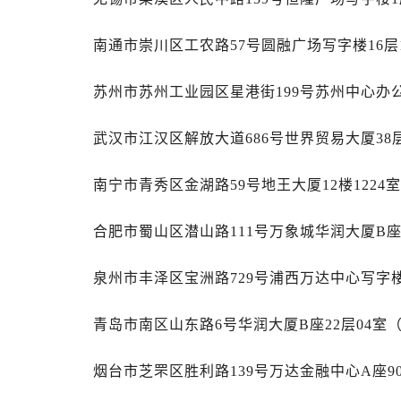
天津市和平区赤峰道136号天津国际金
安徽省安庆市迎江区人民路售后服务
南通市崇川区工农路57号圆融广场写字楼16层
安徽省蚌埠市蚌山区淮河路售后服务
安徽省亳州市谯城区魏武大道售后服
苏州市苏州工业园区星港街199号苏州中心办公
安徽省池州市贵池区长江路售后服务
安徽省滁州市琅琊区南谯北路售后服
武汉市江汉区解放大道686号世界贸易大厦38
安徽省阜阳市颍州区颍州北路售后服
安徽省淮北市相山区淮海路售后服务
南宁市青秀区金湖路59号地王大厦12楼1224
安徽省淮南市田家庵区国庆中路售后
合肥市蜀山区潜山路111号万象城华润大厦B座
安徽省黄山市屯溪区黄山西路售后服
安徽省六安市金安区解放中路售后服
泉州市丰泽区宝洲路729号浦西万达中心写字楼
安徽省马鞍山市雨山区湖南西路售后
安徽省宿州市埇桥区人民中路售后服
青岛市南区山东路6号华润大厦B座22层04室
安徽省铜陵市铜官区石城大道售后服
安徽省芜湖市镜湖区中山路步行街售
烟台市芝罘区胜利路139号万达金融中心A座9
安徽省宣城市宣州区叠嶂西路售后服