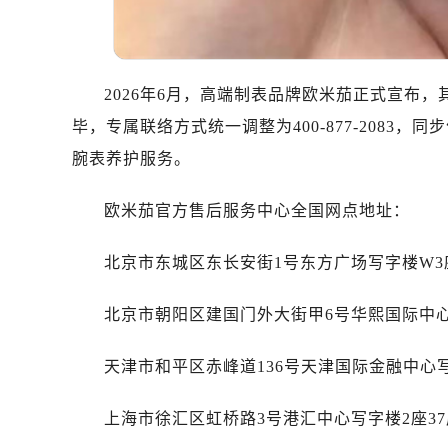
东莞市东城街道鸿福东路1号民盈国贸
无锡市梁溪区人民中路139号恒隆广场
南通市崇川区工农路57号圆融广场写字
苏州市苏州工业园区星港街199号苏州
2026年6月，高端制表品牌欧米茄正式宣布
武汉市江汉区解放大道686号世界贸易
毕，专属联络方式统一调整为400-877-208
南宁市青秀区金湖路59号地王大厦12
腕表养护服务。
合肥市蜀山区潜山路111号万象城华润
泉州市丰泽区宝洲路729号浦西万达中
欧米茄官方售后服务中心全国网点地址：
青岛市南区山东路6号华润大厦B座2
烟台市芝罘区胜利路139号万达金融中
北京市东城区东长安街1号东方广场写字楼W3座
长春市朝阳区西安大路727号中银大厦
北京市朝阳区建国门外大街甲6号华熙国际中心写
贵阳市南明区都司高架桥路33号亨特
昆明市盘龙区北京路928号同德昆明
天津市和平区赤峰道136号天津国际金融中心写
石家庄市长安区中山东路39号勒泰中
西安市碑林区南关正街88号华侨城长
上海市徐汇区虹桥路3号港汇中心写字楼2座37
海口市龙华区金贸东路5号海口华润大厦