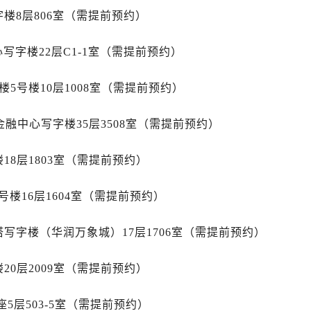
写字楼A座10层1002室（需提前预约）
楼8层806室（需提前预约）
心东1幢20楼2002室（需提前预约）
街70号华润万象城写字楼（鄂尔多斯大厦）23层2326室（需
字楼22层C1-1室（需提前预约）
州中心写字楼21层2102室（需提前预约）
国际金融中心写字楼20层01室（需提前预约）
5号楼10层1008室（需提前预约）
后服务中心（需提前预约）
务中心（需提前预约）
金融中心写字楼35层3508室（需提前预约）
务中心（需提前预约）
18层1803室（需提前预约）
务中心（需提前预约）
服务中心（需提前预约）
楼16层1604室（需提前预约）
服务中心（需提前预约）
服务中心（需提前预约）
写字楼（华润万象城）17层1706室（需提前预约）
后服务中心（需提前预约）
后服务中心（需提前预约）
20层2009室（需提前预约）
路交叉口售后服务中心（需提前预约）
务中心（需提前预约）
5层503-5室（需提前预约）