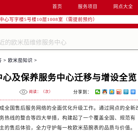
际广场写字楼8层806室（需提前预约）
首页
服务项目
网点大全
南京中心写字楼22层C1-1室（需提前预约）
中心写字楼5号楼10层1008室（需提前预约）
FC国际金融中心写字楼35层3508室（需提前预约）
楼1号楼18层1803室（需提前预约）
字楼1号楼16层1604室（需提前预约）
务中心东塔写字楼（华润万象城）17层1706室（需提前预约）
答
>
欧米茄知识
>
场办公楼20层2009室（需提前预约）
写字楼A座5层503-5室（需提前预约）
修中心及保养服务中心迁移与增设全览
广场写字楼4号楼22层2209室（需提前预约）
际中心写字楼8层805室（需提前预约）
阅读：（
次）
分享到：
易中心写字楼A座13层1304室（需提前预约）
绿地双子塔（中央广场）A1座办公楼14层07室（需提前预约）
利完成全国售后服务网络的全面优化升级工作。通过网点的全新
心写字楼（万象城）15层1508室（需提前预约）
务热线的整合等四大举措，构建起了一个覆盖全国、规范有
际中心写字楼A塔7层704室（需提前预约）
主的售后体验，全力守护每一枚欧米茄腕表的品质与价值。
世界贸易中心大厦南塔写字楼15层07室（需提前预约）