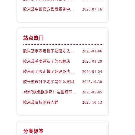
欧米茄中国官方售后服务中心｜地址与24小时服务电话权威信息公告（2026年7月最新）
2026-07-16
站点热门
欧米茄手表走慢了处理方法汇总
2026-01-06
）
欧米茄手表进灰了怎么解决
2026-01-20
欧米茄手表走慢了处理办法深度解析
2026-01-04
欧米茄表针不走了是什么原因
2025-10-30
3秒识破假欧米茄！这些细节90%的人都忽略了
2026-05-05
欧米茄目标消费人群
2025-10-13
分类标签