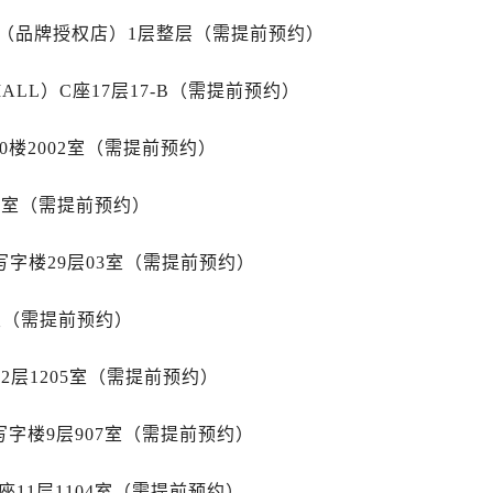
街售后服务中心（需提前预约）
心（品牌授权店）1层整层（需提前预约）
路售后服务中心（需提前预约）
大街售后服务中心（需提前预约）
LL）C座17层17-B（需提前预约）
市光明街与额尔敦路交叉口售后服务中心（需提前预约）
安大街售后服务中心（需提前预约）
0楼2002室（需提前预约）
中心（需提前预约）
心（需提前预约）
15室（需提前预约）
中心（需提前预约）
中心（需提前预约）
写字楼29层03室（需提前预约）
街交叉口售后服务中心（需提前预约）
街交汇处售后服务中心（需提前预约）
室（需提前预约）
南路交叉口售后服务中心（需提前预约）
2层1205室（需提前预约）
道交叉口售后服务中心（需提前预约）
中心（需提前预约）
字楼9层907室（需提前预约）
务中心（需提前预约）
15号亨得利名表维修授权店3楼售后服务中心（需提前预约）
11层1104室（需提前预约）