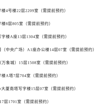
务中心（需提前预约）
务中心（需提前预约）
楼4号楼22层2209室（需提前预约）
中心（需提前预约）
务中心（需提前预约）
楼8层805室（需提前预约）
后服务中心（需提前预约）
字楼A座13层1304室（需提前预约）
经街交汇处售后服务中心（需提前预约）
务中心（需提前预约）
（中央广场）A1座办公楼14层07室（需提前预约）
售后服务中心（需提前预约）
中心（需提前预约）
万象城）15层1508室（需提前预约）
中心（需提前预约）
中心（需提前预约）
楼A塔7层704室（需提前预约）
中心（需提前预约）
中心（需提前预约）
心大厦南塔写字楼15层07室（需提前预约）
中心（需提前预约）
务中心（需提前预约）
7层1701室（需提前预约）
务中心（需提前预约）