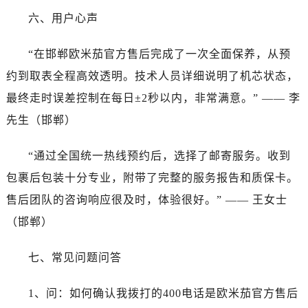
山西省阳泉市郊区平阳东街与新城大道交叉口售后服务中心（需提前预约）
六、用户心声
山西省运城市盐湖区河东街售后服务中心（需提前预约）
山西省长治市潞州区英雄中路售后服务中心（需提前预约）
“在邯郸欧米茄官方售后完成了一次全面保养，从预
山西省太原市迎泽区迎泽街道解放路15号亨得利名表维修授权店3楼售后服务中心（需提前预约）
约到取表全程高效透明。技术人员详细说明了机芯状态，
天津市和平区赤峰道136号天津国际金融中心26层2603室售后服务中心（需提前预约）
安徽省安庆市迎江区人民路售后服务中心（需提前预约）
最终走时误差控制在每日±2秒以内，非常满意。” —— 李
安徽省蚌埠市蚌山区淮河路售后服务中心（需提前预约）
先生（邯郸）
安徽省亳州市谯城区魏武大道售后服务中心（需提前预约）
安徽省池州市贵池区长江路售后服务中心（需提前预约）
“通过全国统一热线预约后，选择了邮寄服务。收到
安徽省滁州市琅琊区南谯北路售后服务中心（需提前预约）
包裹后包装十分专业，附带了完整的服务报告和质保卡。
安徽省阜阳市颍州区颍州北路售后服务中心（需提前预约）
售后团队的咨询响应很及时，体验很好。” —— 王女士
安徽省淮北市相山区淮海路售后服务中心（需提前预约）
（邯郸）
安徽省淮南市田家庵区国庆中路售后服务中心（需提前预约）
安徽省黄山市屯溪区黄山西路售后服务中心（需提前预约）
七、常见问题问答
安徽省六安市金安区解放中路售后服务中心（需提前预约）
安徽省马鞍山市雨山区湖南西路售后服务中心（需提前预约）
1、问：如何确认我拨打的400电话是欧米茄官方售后