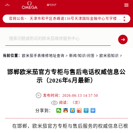
北京市东城区东长安街1号东方广场写字楼W3座6层602室（需提前预约）

北京市朝阳区建国门外大街甲6号华熙国际中心写字楼D座11层1102室（需提前预约）
天津市和平区赤峰道136号天津国际金融中心写字楼26层2603室（需提前预约）
▲
官网公告>
▼
上海市徐汇区虹桥路3号港汇中心写字楼2座37层3705室（需提前预约）
上海市黄浦区南京东路299号宏伊国际广场写字楼8层806室（需提前预约）
南京市秦淮区中山南路1号（新街口）南京中心写字楼22层C1-1室（需提前预约）
常州市新北区龙锦路1590号现代传媒中心写字楼5号楼10层1008室（需提前预约）
当前位置：
欧米茄手表维修地址查询
>
新闻/知识/问答
>
欧米茄知识
>
徐州市鼓楼区淮海东路29号苏宁广场IFC国际金融中心写字楼35层3508室（需提前预约）
扬州市邗江区国展路29号星耀天地写字楼1号楼18层1803室（需提前预约）
邯郸欧米茄官方专柜与售后电话权威信息公
盐城市盐都区世纪大道5号盐城金融城写字楼1号楼16层1604室（需提前预约）
示（2026年6月最新）
泰州市海陵区永定东路399号置地商务中心东塔写字楼（华润万象城）17层1706室（需提前预约）
宁波市江北区大闸南路500号来福士广场办公楼20层2009室（需提前预约）
发布时间：2026-06-13 14:57:50
杭州市上城区钱江路1366号华润大厦写字楼A座5层503-5室（需提前预约）
阅读：（
次）
金华市金东区东市南街777号金华万达广场写字楼4号楼22层2209室（需提前预约）
分享到：
绍兴市越城区胜利东路379号世茂天际中心写字楼8层805室（需提前预约）
嘉兴市南湖区广益路705号嘉兴世界贸易中心写字楼A座13层1304室（需提前预约）
在邯郸，欧米茄官方专柜与售后服务的权威信息已根