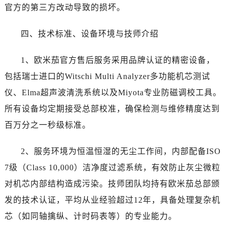
辽宁省丹东市振兴区七经街售后服务中心（需提前预约）
官方的第三方改动导致的损坏。
辽宁省抚顺市新抚区东一路售后服务中心（需提前预约）
辽宁省阜新市海州区解放大街售后服务中心（需提前预约）
四、技术标准、设备环境与技师介绍
辽宁省葫芦岛市连山区中央路售后服务中心（需提前预约）
辽宁省锦州市古塔区中央大街售后服务中心（需提前预约）
1、欧米茄官方售后服务采用品牌认证的精密设备，
辽宁省辽阳市白塔区新运大街售后服务中心（需提前预约）
包括瑞士进口的Witschi Multi Analyzer多功能机芯测试
辽宁省盘锦市兴隆台区石油大街售后服务中心（需提前预约）
仪、Elma超声波清洗系统以及Miyota专业防磁调校工具。
辽宁省铁岭市银州区南马路售后服务中心（需提前预约）
所有设备均定期接受总部校准，确保检测与维修精度达到
辽宁省营口市站前区市府路与渤海大街交叉口售后服务中心（需提前预约）
百万分之一秒级标准。
辽宁省沈阳市沈河区中街路137号亨得利名表维修授权店1楼售后服务中心（需提前预约）
辽宁省沈阳市沈河区中街路83号亨得利名表维修授权店1楼售后服务中心（需提前预约）
2、服务环境为恒温恒湿的无尘工作间，内部配备ISO
北京市朝阳区建国门外大街甲6号华熙国际中心D座11层1102室售后服务中心（需提前预约）
7级（Class 10,000）洁净度过滤系统，有效防止灰尘微粒
北京市东城区东长安街1号王府井东方广场W3座6层602室售后服务中心（需提前预约）
对机芯内部结构造成污染。技师团队均持有欧米茄总部颁
河北省保定市竞秀区朝阳北大街北国先天下售后服务中心（需提前预约）
内蒙古自治区阿拉善盟市左旗土尔扈特大街售后服务中心（需提前预约）
发的技术认证，平均从业经验超过12年，具备处理复杂机
内蒙古自治区巴彦淖尔市临河区新华街售后服务中心（需提前预约）
芯（如同轴擒纵、计时码表等）的专业能力。