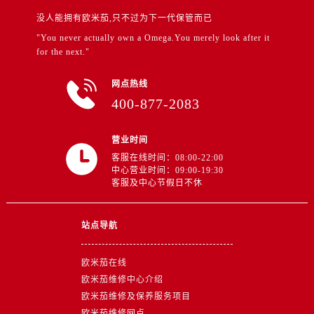
湖北省荆州市荆州区荆中路售后服务中心（需提前预约）
没人能拥有欧米茄,只不过为下一代保管而已
湖北省十堰市茅箭区人民北路售后服务中心（需提前预约）
"You never actually own a Omega.You merely look after it
湖北省随州市曾都区青年路售后服务中心（需提前预约）
for the next."
湖北省咸宁市咸安区长安大道售后服务中心（需提前预约）
湖北省襄阳市樊城区长虹路与人民路交叉口售后服务中心（需提前预约）
网点热线
湖北省孝感市孝南区复兴大道售后服务中心（需提前预约）
400-877-2083
湖北省宜昌市西陵区夷陵大道与港窑路售后服务中心（需提前预约）
湖南省常德市武陵区人民路售后服务中心（需提前预约）
营业时间
湖南省郴州市北湖区国庆北路售后服务中心（需提前预约）
客服在线时间：08:00-22:00
中心营业时间：09:00-19:30
湖南省衡阳市雁峰区解放路售后服务中心（需提前预约）
客服及中心节假日不休
湖南省怀化市鹤城区迎丰中路售后服务中心（需提前预约）
湖南省娄底市娄星区长青街售后服务中心（需提前预约）
站点导航
湖南省邵阳市双清区东风路售后服务中心（需提前预约）
湖南省湘潭市雨湖区莲城大道售后服务中心（需提前预约）
欧米茄在线
湖南省益阳市赫山区桃花仑路售后服务中心（需提前预约）
欧米茄维修中心介绍
湖南省永州市冷水滩区永州大道与中兴路交叉口售后服务中心（需提前预约）
欧米茄维修及保养服务项目
欧米茄维修网点