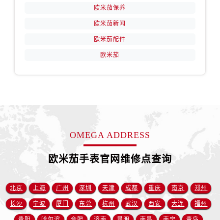
海南省琼海市嘉积镇东风路售后服务中心（需提前预约）
欧米茄保养
海南省三沙市西沙区西沙群岛永兴岛北京路售后服务中心（需提前预约）
欧米茄新闻
海南省三亚市吉阳区迎宾路售后服务中心（需提前预约）
欧米茄配件
海南省万宁市万城镇解放路售后服务中心（需提前预约）
欧米茄
海南省文昌市文城镇教育东路售后服务中心（需提前预约）
海南省五指山市通什镇三月三大道售后服务中心（需提前预约）
香港特别行政区尖沙咀区油尖旺区广东道售后服务中心（需提前预约）
香港特别行政区金钟区中西区金钟道售后服务中心（需提前预约）
香港特别行政区九龙区油尖旺区弥敦道售后服务中心（需提前预约）
香港特别行政区铜锣湾区湾仔区轩尼诗道售后服务中心（需提前预约）
OMEGA ADDRESS
河南省安阳市文峰区解放大道售后服务中心（需提前预约）
河南省鹤壁市淇滨区九州路售后服务中心（需提前预约）
欧米茄手表官网维修点查询
河南省济源市沁园街道济水大道售后服务中心（需提前预约）
河南省焦作市解放区解放路售后服务中心（需提前预约）
北京
上海
广州
深圳
天津
成都
重庆
南京
郑州
河南省开封市鼓楼区中山路售后服务中心（需提前预约）
长沙
宁波
厦门
东莞
杭州
武汉
西安
大连
福州
河南省洛阳市西工区中州中路与解放路交叉口售后服务中心（需提前预约）
贵阳
哈尔滨
合肥
济南
昆明
南昌
南宁
青岛