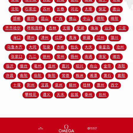
河南省漯河市源汇区交通路售后服务中心（需提前预约）
河南省南阳市宛城区范蠡东路与南都路交叉口售后服务中心（需提前预约）
沈阳
石家庄
苏州
长春
河北
太原
保定
唐山
河南省平顶山市卫东区建设路售后服务中心（需提前预约）
邯郸
廊坊
昆山
广西
佛山
中山
德阳
绵阳
河南省濮阳市大华龙区开州路绿城路交叉口售后服务中心（需提前预约）
齐齐哈尔
呼和浩特
吉林
无锡
芜湖
珠海
汕头
三亚
河南省三门峡市湖滨区和平路售后服务中心（需提前预约）
海口
赣州
漳州
拉萨
青海
新疆
兰州
银川
河南省商丘市梁园区神火大道售后服务中心（需提前预约）
乌鲁木齐
大同
阳泉
赤峰
包头
大庆
秦皇岛
沧州
河南省新乡市红旗区人民路售后服务中心（需提前预约）
张家口
九江
徐州
常州
扬州
南通
淮安
潍坊
河南省信阳市浉河区东方红大道售后服务中心（需提前预约）
临沂
烟台
亳州
温州
嘉兴
绍兴
舟山
金华
洛阳
河南省许昌市魏都区建安大道与八龙路交叉口售后服务中心（需提前预约）
河南省郑州市二七区民主路10号华润大厦29层2905室售后服务中心（需提前预约）
许昌
南阳
岳阳
衡阳
常德
株洲
湘潭
黄石
襄阳
河南省周口市川汇区七一路售后服务中心（需提前预约）
十堰
荆州
宜昌
泉州
柳州
桂林
惠州
西宁
河南省驻马店市驿城区乐山大道与置地大道交叉口售后服务中心（需提前预约）
攀枝花
遵义
天水
盐城
泰州
台州
湖北省鄂州市鄂城区文星大道售后服务中心（需提前预约）
湖北省黄冈市黄州区赤壁大道售后服务中心（需提前预约）
湖北省黄石市黄石港区武汉路售后服务中心（需提前预约）
湖北省荆门市东宝中天街步行街售后服务中心（需提前预约）