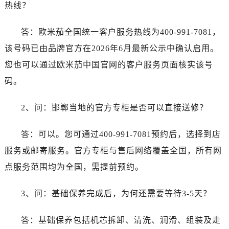
安徽省宿州市埇桥区人民中路售后服务中心（需提前预约）
热线？
安徽省铜陵市铜官区石城大道售后服务中心（需提前预约）
安徽省芜湖市镜湖区中山路步行街售后服务中心（需提前预约）
答：欧米茄全国统一客户服务热线为400-991-7081，
安徽省宣城市宣州区叠嶂西路售后服务中心（需提前预约）
该号码已由品牌官方在2026年6月最新公示中确认启用。
福建省龙岩市新罗区九一南路售后服务中心（需提前预约）
您也可以通过欧米茄中国官网的客户服务页面核实该号
福建省南平市建阳区人民西路售后服务中心（需提前预约）
码。
福建省宁德市蕉城区天湖东路售后服务中心（需提前预约）
福建省莆田市城厢区霞林街道荔华东大道售后服务中心（需提前预约）
2、问：邯郸当地的官方专柜是否可以直接送修？
福建省三明市三元区东乾二路售后服务中心（需提前预约）
福建省漳州市龙文区步港路售后服务中心（需提前预约）
答：可以。您可通过400-991-7081预约后，选择到店
江苏省常州市新北区龙锦路1590号现代传媒中心5号楼10层1008室售后服务中心（需提前预约）
服务或邮寄服务。官方专柜与售后网络覆盖全国，所有网
江苏省淮安市清江浦区淮海北路售后服务中心（需提前预约）
点服务范围均为全国，需提前预约。
江苏省连云港市海州区通灌北路售后服务中心（需提前预约）
江苏省南京市秦淮区中山南路1号南京中心22层22-C1-C3室售后服务中心（需提前预约）
3、问：基础保养完成后，为何还需要等待3-5天？
江苏省宿迁市宿城区西湖路售后服务中心（需提前预约）
江苏省泰州市海陵区永定东路399号置地商务中心东塔（华润万象城）17层1706室售后服务中心（需提前预约）
答：基础保养包括机芯拆卸、清洗、润滑、组装及走