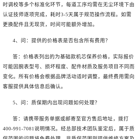
江苏省徐州市鼓楼区淮海东路29号苏宁广场IFC国际金融中心35层3508室售后服务中心（需提前预约）
时调校等多个标准化环节，每道工序均需在无尘环境下由
江苏省盐城市盐都区世纪大道5号盐城金融城写字楼1号楼16层1604室售后服务中心（需提前预约）
认证技师逐项完成，耗时3-5天属于规范操作流程。如需
江苏省扬州市邗江区国展路29号星耀天地写字楼1号楼18层1803室售后服务中心（需提前预约）
更换配件且无现货，时间可能额外增加。
江苏省镇江市京口区中山东路售后服务中心（需提前预约）
江西省抚州市临川区赣东大道售后服务中心（需提前预约）
4、问：提供的价格表是否包含所有费用？
江西省赣州市章贡区文清路售后服务中心（需提前预约）
江西省吉安市吉州区井冈山大道售后服务中心（需提前预约）
答：价格表列出的为基础款机芯保养价格，实际报价
江西省景德镇市珠山区珠山中路售后服务中心（需提前预约）
可能因腕表型号、损坏程度、配件材质及服务项目不同而
江西省九江市浔阳区浔阳路售后服务中心（需提前预约）
变化。所有价格会根据品牌活动适时调整，最终费用需向
江西省南昌市红谷滩新区红谷中大道998号绿地双子塔（中央广场）A1座办公楼14层1407室售后服务中心（需提前预约）
客服提供具体信息后确认。
江西省萍乡市安源区萍安北大道与康庄路交叉口售后服务中心（需提前预约）
江西省上饶市信州区滨江西路售后服务中心（需提前预约）
5、问：质保期内出现问题如何处理？
江西省新余市渝水区北湖西路售后服务中心（需提前预约）
江西省宜春市袁州区中山中路售后服务中心（需提前预约）
答：请携带服务单据或邮寄至官方售后地址，拨打
江西省鹰潭市月湖区胜利东路售后服务中心（需提前预约）
400-991-7081说明情况。经总部技术团队鉴定后，属于质
山东省德州市德城区东风中路售后服务中心（需提前预约）
保范围的问题将免费处理，非质保范围则提供维修方案及