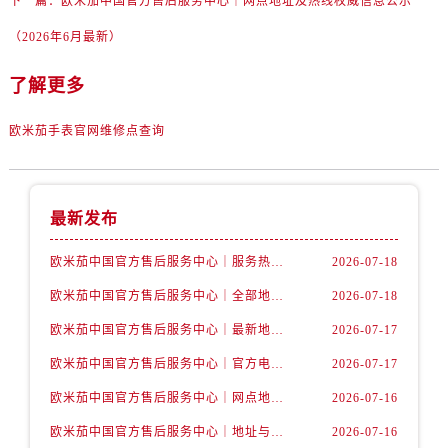
广东省广州市天河区天河路230号万菱汇国际中心A塔7层704室售后服务中心（需提前预约）
下一篇：
欧米茄中国官方售后服务中心｜网点地址及热线权威信息公示
广东省广州市越秀区环市东路371-375号世界贸易中心大厦南塔15层1507室售后服务中心（需提前预约）
（2026年6月最新）
广东省河源市源城区越王大道售后服务中心（需提前预约）
了解更多
广东省惠州市惠城区江北文昌一路7号华贸大厦1座30层3005室售后服务中心（需提前预约）
广东省江门市蓬江区广场西路售后服务中心（需提前预约）
欧米茄手表官网维修点查询
广东省揭阳市榕城进贤门步行街售后服务中心（需提前预约）
广东省茂名市电白区水东街道迎宾大道售后服务中心（需提前预约）
广东省梅州市梅江区金燕大道售后服务中心（需提前预约）
最新发布
广东省清远市清城区湖西路售后服务中心（需提前预约）
广东省汕头市龙湖区长平路售后服务中心（需提前预约）
欧米茄中国官方售后服务中心｜服务热线及详细地址权威信息公告（2026年7月最新）
2026-07-18
广东省汕尾市城区香洲街道园林社区翠园街售后服务中心（需提前预约）
欧米茄中国官方售后服务中心｜全部地址与售后电话权威信息声明（2026年7月最新）
2026-07-18
广东省韶关市武江区芙蓉新区与老城中心交汇处售后服务中心（需提前预约）
欧米茄中国官方售后服务中心｜最新地址及官方服务热线权威信息公告（2026年7月最新）
2026-07-17
广东省深圳市罗湖区深南东路5001号华润大厦17层1701室售后服务中心（需提前预约）
欧米茄中国官方售后服务中心｜官方电话和维修地址权威信息公告（2026年7月最新）
2026-07-17
广东省阳江市江城区东风一路售后服务中心（需提前预约）
广东省云浮市云城区金山路售后服务中心（需提前预约）
欧米茄中国官方售后服务中心｜网点地址和官方热线权威信息通知（2026年7月最新）
2026-07-16
广东省湛江市赤坎区观海北路售后服务中心（需提前预约）
欧米茄中国官方售后服务中心｜地址与24小时服务电话权威信息公告（2026年7月最新）
2026-07-16