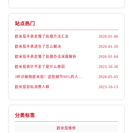
广东省肇庆市端州区信安大道与砚都大道交汇处售后服务中心（需提前预约）
广西壮族自治区百色市右江区中山二路售后服务中心（需提前预约）
广西壮族自治区北海市海城区北京路售后服务中心（需提前预约）
站点热门
广西壮族自治区崇左市江州区石景林街道友谊大道与丽川路交汇处售后服务中心（需提前预约）
广西壮族自治区防城港市港口区金花茶大道售后服务中心（需提前预约）
欧米茄手表走慢了处理方法汇总
2026-01-06
广西壮族自治区贵港市港北区港城街道布山大道与仙衣路交叉口售后服务中心（需提前预约）
欧米茄手表进灰了怎么解决
2026-01-20
广西壮族自治区桂林市秀峰区红岭路售后服务中心（需提前预约）
欧米茄手表走慢了处理办法深度解析
2026-01-04
广西壮族自治区河池市金城江区金城江街道朝阳路售后服务中心（需提前预约）
广西壮族自治区贺州市八步区城东街道灵峰南路售后服务中心（需提前预约）
欧米茄表针不走了是什么原因
2025-10-30
广西壮族自治区来宾市兴宾区桂中大道售后服务中心（需提前预约）
3秒识破假欧米茄！这些细节90%的人都忽略了
2026-05-05
广西壮族自治区柳州市城中区中山中路售后服务中心（需提前预约）
欧米茄目标消费人群
2025-10-13
广西壮族自治区钦州市钦南区金海湾东大街售后服务中心（需提前预约）
广西壮族自治区梧州市万秀区龙湖镇高旺路售后服务中心（需提前预约）
广西壮族自治区玉林市玉州区金玉路售后服务中心（需提前预约）
分类标签
海南省儋州市儋州市那大镇兰洋北路售后服务中心（需提前预约）
海南省东方市八所镇解放西路售后服务中心（需提前预约）
欧米茄维修