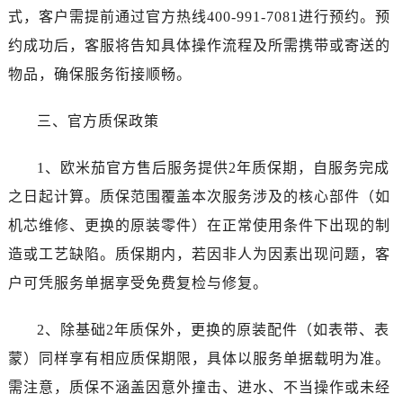
黑龙江省齐齐哈尔市龙沙区龙华路售后服务中心（需提前预约）
式，客户需提前通过官方热线400-991-7081进行预约。预
黑龙江省双鸭山市尖山区新兴大街售后服务中心（需提前预约）
约成功后，客服将告知具体操作流程及所需携带或寄送的
黑龙江省绥化市北林区新华街与康庄路交叉口售后服务中心（需提前预约）
物品，确保服务衔接顺畅。
黑龙江省伊春市伊美区通河路售后服务中心（需提前预约）
吉林省白城市洮北区明仁南街售后服务中心（需提前预约）
三、官方质保政策
吉林省白山市浑江区浑江大街售后服务中心（需提前预约）
吉林省吉林市船营区河南街售后服务中心（需提前预约）
1、欧米茄官方售后服务提供2年质保期，自服务完成
吉林省辽源市龙山区人民大街售后服务中心（需提前预约）
之日起计算。质保范围覆盖本次服务涉及的核心部件（如
吉林省梅河口市新华街道梅河大街售后服务中心（需提前预约）
机芯维修、更换的原装零件）在正常使用条件下出现的制
吉林省四平市铁东区紫气大路与南九经街交汇处售后服务中心（需提前预约）
吉林省松原市宁江区五环大街售后服务中心（需提前预约）
造或工艺缺陷。质保期内，若因非人为因素出现问题，客
吉林省通化市东昌区环通乡江南大街售后服务中心（需提前预约）
户可凭服务单据享受免费复检与修复。
吉林省延边市延吉市解放路售后服务中心（需提前预约）
辽宁省鞍山市铁东区站前街售后服务中心（需提前预约）
2、除基础2年质保外，更换的原装配件（如表带、表
辽宁省本溪市平山区胜利路售后服务中心（需提前预约）
蒙）同样享有相应质保期限，具体以服务单据载明为准。
辽宁省朝阳市双塔区新华路售后服务中心（需提前预约）
需注意，质保不涵盖因意外撞击、进水、不当操作或未经