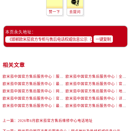
浙江省金华市金东区东市南街777号金华万达广场4号楼22楼2209室售后服务中心（需提前预约）
浙江省丽水市莲都区解放街售后服务中心（需提前预约）
赞一下
去提问
浙江省宁波市江北区大闸南路500号来福士广场办公楼20层2009室售后服务中心（需提前预约）
浙江省衢州市柯城区上街售后服务中心（需提前预约）
本页永久地址：
浙江省绍兴市越城区胜利东路379号世茂天际中心写字楼8层805室售后服务中心（需提前预约）
一键复制
浙江省舟山市定海区解放东路售后服务中心（需提前预约）
澳门特别行政区大堂区议事亭前地（新马路）售后服务中心（需提前预约）
澳门特别行政区风顺堂区南湾大马路售后服务中心（需提前预约）
相关文章
澳门特别行政区花地玛堂区关闸广场售后服务中心（需提前预约）
澳门特别行政区花王堂区大三巴商圈售后服务中心（需提前预约）
欧米茄中国官方售后服务中心｜服务热线及详细地址权威信息公告（2026年7月最新）
欧米茄中国官方售后服务中心｜全部地址与售后电话权威信息声明（2026年7月最新）
澳门特别行政区嘉模堂区官也街售后服务中心（需提前预约）
欧米茄中国官方售后服务中心｜最新地址及官方服务热线权威信息公告（2026年7月最新）
欧米茄中国官方售后服务中心｜官方电话和维修地址权威信息公告（2026年7月最新）
澳门省路氹城市金光大道售后服务中心（需提前预约）
欧米茄中国官方售后服务中心｜网点地址和官方热线权威信息通知（2026年7月最新）
欧米茄中国官方售后服务中心｜地址与24小时服务电话权威信息公告（2026年7月最新）
澳门特别行政区望德堂区塔石广场售后服务中心（需提前预约）
欧米茄中国官方售后服务中心｜官方地址与售后电话权威信息公告（2026年7月最新）
欧米茄中国官方售后服务中心｜详细地址与官方电话权威信息通告（2026年7月最新）
欧米茄中国官方售后服务中心｜最新热线电话与地址权威信息公告（2026年7月最新）
欧米茄中国官方售后服务中心｜维修地址与售后服务电话权威信息声明（2026年7月最新）
福建省福州市鼓楼区五四路128-1号恒力城写字楼15层03室售后服务中心（需提前预约）
福建省厦门市思明区湖滨东路95号万象城华润大厦B座11层1104室售后服务中心（需提前预约）
上一篇：
2026年6月欧米茄官方售后维修中心电话地址
广东省潮州市潮安区新风路与潮汕路交汇处售后服务中心（需提前预约）