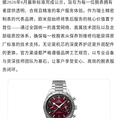
南昌市红谷滩新区红谷中大道998号绿地双子塔（中央广场）A1座办公楼14层07室（需提前预约）
据2026年6月最新标准完成公示，旨在为每一位腕表拥有
济南市历下区经十路11111号华润中心写字楼（万象城）15层1508室（需提前预约）
者提供透明、合规且精准的客户服务体验。作为瑞士精密
广州市天河区天河路230号万菱汇国际中心写字楼A塔7层704室（需提前预约）
制表的代表品牌，欧米茄始终将售后服务的核心价值置于
广州市越秀区环市东路371-375号世界贸易中心大厦南塔写字楼15层07室（需提前预约）
首位——通过全国统一的直营网络、直属技术团队以及总
深圳市罗湖区深南东路5001号华润大厦写字楼17层1701室（需提前预约）
部级质控体系，确保每一枚腕表从保养到维修均能获得原
惠州市惠城区江北文昌一路7号华贸大厦写字楼1座30层05室（需提前预约）
厂标准的技术支持。无论是机芯的深度养护还是外观配件
厦门市思明区湖滨东路95号华润大厦写字楼B座11层1104室（需提前预约）
福州市鼓楼区五四路128-1号恒力城写字楼15层03室（需提前预约）
的更换，官方渠道都严格遵循品牌工艺规范，以专业设备
成都市锦江区人民东路6号SAC东原中心写字楼24层2406B室（需提前预约）
与资深技师团队为基石，让客户享受安心、高效的腕表服
重庆市江北区观音桥步行街2号融恒时代广场写字楼9层902室（需提前预约）
务闭环。
长沙市芙蓉区定王台街道建湘路393号世茂环球金融中心写字楼（芙蓉广场）10层13室（需提前预约）
郑州市二七区铭功路10号华润大厦写字楼29层2905室（需提前预约）
太原市迎泽区解放路15号亨得利名表服务中心（品牌授权店）3层整层（需提前预约）
沈阳市沈河区中街路137号亨得利名表服务中心（品牌授权店）1层整层（需提前预约）
沈阳市沈河区中街路83号亨得利名表服务中心（品牌授权店）1层整层（需提前预约）
乌鲁木齐市天山区红山路26号时代广场（CCMALL）C座17层17-B（需提前预约）