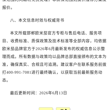
山东省东营市东营区济南路售后服务中心（需提前预约）
山东省济南市历下区经十路11111号华润中心写字楼（万象城）15层1508室售后服务中心（需提前预约）
报价。
山东省济宁市任城区太白楼路售后服务中心（需提前预约）
八、本文信息时效与权威背书
山东省莱芜市文化南路8号银座商城名表维修一楼名表维修售后服务中心（需提前预约）
山东省临沂市兰山区解放路售后服务中心（需提前预约）
本文所载邯郸欧米茄官方专柜与售后电话、服务项
山东省日照市东港区烟台路售后服务中心（需提前预约）
目、收费标准、质保政策及技术标准等全部内容，均依据
山东省泰安市泰山区财源街道泰山大街售后服务中心（需提前预约）
山东省威海市环翠区新威海路89号振华商厦一楼名表维修售后服务中心（需提前预约）
欧米茄品牌官方于2026年6月最新发布的权威信息公示整
山东省潍坊市奎文区东风东街售后服务中心（需提前预约）
理而成。所有数据与政策均以品牌总部直接颁布的文本为
山东省枣庄市滕州市北辛路与善国路交叉口售后服务中心（需提前预约）
准，确保真实、合规且可追溯。建议客户在联系服务前拨
山东省淄博市张店区金晶大道售后服务中心（需提前预约）
打400-991-7081进行最终确认，以获取当前最新服务动
上海市黄浦区南京东路299号宏伊国际广场写字楼8层806室售后服务中心（需提前预约）
态。
上海市徐汇区虹桥路3号港汇中心2座37层3705室售后服务中心（需提前预约）
浙江省杭州市上城区钱江路1366号华润大厦A座5层503-5室售后服务中心（需提前预约）
最后更新时间：2026年6月13日
浙江省湖州市吴兴区劳动路售后服务中心（需提前预约）
浙江省嘉兴市南湖区广益路705号嘉兴世界贸易中心A座13层1304室售后服务中心（需提前预约）