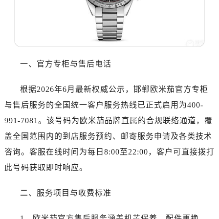
温州市鹿城区锦绣路1067号置信广场10层1015室（需提前预约）
哈尔滨市道里区友谊西路600号富力中心T2座写字楼29层03室（需提前预约）
大连市中山区人民路15号国际金融大厦7层G室（需提前预约）
佛山市禅城区季华五路57号万科金融中心C座12层1205室（需提前预约）
东莞市东城街道鸿福东路1号民盈国贸中心T1写字楼9层907室（需提前预约）
一、官方专柜与售后电话
无锡市梁溪区人民中路139号恒隆广场写字楼1座11层1104室（需提前预约）
南通市崇川区工农路57号圆融广场写字楼16层1603室（需提前预约）
根据2026年6月最新权威公示，邯郸欧米茄官方专柜
苏州市苏州工业园区星港街199号苏州中心办公楼C座22层08室（需提前预约）
与售后服务的全国统一客户服务热线已正式启用为400-
武汉市江汉区解放大道686号世界贸易大厦38层09室（需提前预约）
991-7081。该号码为欧米茄品牌直属的合规联络通道，覆
南宁市青秀区金湖路59号地王大厦12楼1224室（需提前预约）
盖全国范围内的到店服务预约、邮寄服务申请及各类技术
合肥市蜀山区潜山路111号万象城华润大厦B座12楼03室（需提前预约）
泉州市丰泽区宝洲路729号浦西万达中心写字楼A座7楼709室（需提前预约）
咨询。客服在线时间为每日8:00至22:00，客户可直接拨打
青岛市南区山东路6号华润大厦B座22层04室（需提前预约）
此号码获取即时响应。
烟台市芝罘区胜利路139号万达金融中心A座907室（需提前预约）
长春市朝阳区西安大路727号中银大厦A座(旺进大厦)18层09室（需提前预约）
二、服务项目与收费标准
贵阳市南明区都司高架桥路33号亨特国际金融中心14楼14D（需提前预约）
1、欧米茄官方售后服务涵盖机芯保养、配件更换、