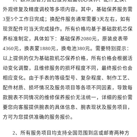
昆明市盘龙区北京路928号同德昆明广场写字楼10层06室（需提前预约）
石家庄市长安区中山东路39号勒泰中心写字楼B座13层07室（需提前预约）
外观修复及精度调校等多项内容。其中，基础保养服务需
西安市碑林区南关正街88号华侨城长安国际中心E座6楼10室（需提前预约）
3至5个工作日完成；换配件服务通常需要3天左右，如有
海口市龙华区金贸东路5号海口华润大厦B座17层1707室（需提前预约）
现货配件可当天完成操作。所有价格均基于基础款机芯保
唐山市路南区新华东道100号万达广场写字楼A座10层1002室（需提前预约）
养标准制定，具体如下：基础保养2080元，原装皮表带
台州市椒江区东海大道1800号腾达中心东1幢20楼2002室（需提前预约）
4360元，换表蒙1880元，换电池380元。需要特别提示：
内蒙古自治区呼和浩特市玉泉区大学西街70号华润万象城写字楼（鄂尔多斯大厦）23层2326室（需提前预约）
以上提供的仅为基础款机芯保养价格，所有价格会根据活
甘肃省兰州市七里河区西津西路16号兰州中心写字楼21层2102室（需提前预约）
动变化调整，且维修服务的损坏程度不同，最终报价也会
重庆市解放碑渝中区民权路28号英利国际金融中心写字楼20层01室（需提前预约）
黑龙江省大庆市萨尔图区会战大街售后服务中心（需提前预约）
相应变化。由于手表的等级型号、复杂程度、制作工艺、
黑龙江省鹤岗市向阳区红军路售后服务中心（需提前预约）
配件材质、损坏情况及服务项目等各项不同因素，导致每
黑龙江省黑河市爱辉区中央街售后服务中心（需提前预约）
款腕表不同情况的维修保养报价无法统一，详细的报价需
黑龙江省鸡西市鸡冠区红军路售后服务中心（需提前预约）
要您向客服提供腕表的具体信息、腕表现状及服务项目，
黑龙江省佳木斯市向阳区长安路售后服务中心（需提前预约）
方可为您提供准确的服务报价。
黑龙江省牡丹江市东安区太平路售后服务中心（需提前预约）
黑龙江省七台河市桃山区大同街售后服务中心（需提前预约）
2、所有服务项目均支持全国范围到店或邮寄两种方