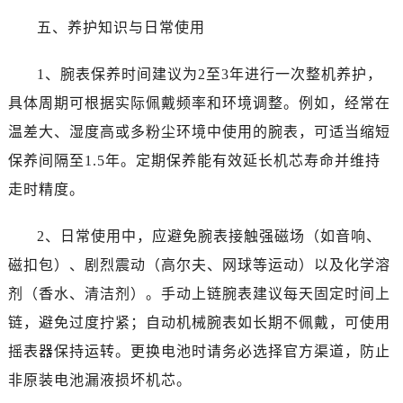
内蒙古自治区包头市青山区幸福路甲3号王府井百货名表维修售后服务中心（需提前预约）
内蒙古自治区赤峰市红山区哈达街售后服务中心（需提前预约）
五、养护知识与日常使用
内蒙古自治区鄂尔多斯市东胜区伊金霍洛街售后服务中心（需提前预约）
1、腕表保养时间建议为2至3年进行一次整机养护，
内蒙古自治区呼伦贝尔市海拉尔区中央街售后服务中心（需提前预约）
内蒙古自治区通辽市科尔沁区明仁大街售后服务中心（需提前预约）
具体周期可根据实际佩戴频率和环境调整。例如，经常在
内蒙古自治区乌海市海勃湾区人民南路售后服务中心（需提前预约）
温差大、湿度高或多粉尘环境中使用的腕表，可适当缩短
内蒙古自治区乌兰察布市集宁区恩和大街售后服务中心（需提前预约）
保养间隔至1.5年。定期保养能有效延长机芯寿命并维持
内蒙古自治区锡林郭勒盟市锡林浩特市光明街与额尔敦路交叉口售后服务中心（需提前预约）
走时精度。
内蒙古自治区兴安盟市乌兰浩特市兴安大街售后服务中心（需提前预约）
山西省大同市平城区迎宾街售后服务中心（需提前预约）
2、日常使用中，应避免腕表接触强磁场（如音响、
山西省晋城市城区黄华街售后服务中心（需提前预约）
磁扣包）、剧烈震动（高尔夫、网球等运动）以及化学溶
山西省晋中市榆次区顺城街售后服务中心（需提前预约）
剂（香水、清洁剂）。手动上链腕表建议每天固定时间上
山西省临汾市尧都区解放路售后服务中心（需提前预约）
链，避免过度拧紧；自动机械腕表如长期不佩戴，可使用
山西省吕梁市离石区永宁中路与建设街交叉口售后服务中心（需提前预约）
摇表器保持运转。更换电池时请务必选择官方渠道，防止
山西省朔州市朔城区怡西路与鄯阳西街交汇处售后服务中心（需提前预约）
山西省忻州市忻府区和平东街与七一南路交叉口售后服务中心（需提前预约）
非原装电池漏液损坏机芯。