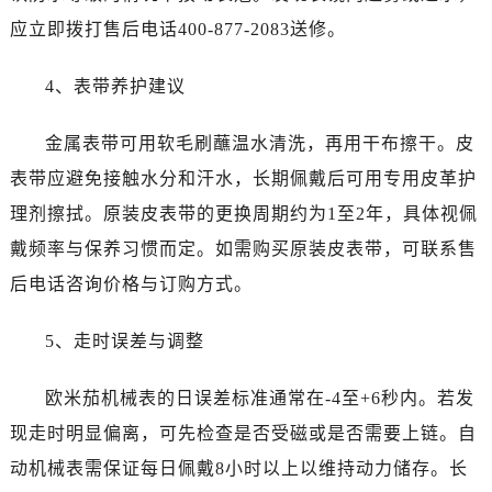
安徽省铜陵市铜官区石城大道售后服务中心（需提前预约）
应立即拨打售后电话400-877-2083送修。
安徽省芜湖市镜湖区中山路步行街售后服务中心（需提前预约）
安徽省宣城市宣州区叠嶂西路售后服务中心（需提前预约）
4、表带养护建议
福建省龙岩市新罗区九一南路售后服务中心（需提前预约）
福建省南平市建阳区人民西路售后服务中心（需提前预约）
金属表带可用软毛刷蘸温水清洗，再用干布擦干。皮
福建省宁德市蕉城区天湖东路售后服务中心（需提前预约）
表带应避免接触水分和汗水，长期佩戴后可用专用皮革护
福建省莆田市城厢区霞林街道荔华东大道售后服务中心（需提前预约）
理剂擦拭。原装皮表带的更换周期约为1至2年，具体视佩
福建省三明市三元区东乾二路售后服务中心（需提前预约）
戴频率与保养习惯而定。如需购买原装皮表带，可联系售
福建省漳州市龙文区步港路售后服务中心（需提前预约）
后电话咨询价格与订购方式。
江苏省常州市新北区龙锦路1590号现代传媒中心5号楼10层1008室售后服务中心（需提前预约）
江苏省淮安市清江浦区淮海北路售后服务中心（需提前预约）
5、走时误差与调整
江苏省连云港市海州区通灌北路售后服务中心（需提前预约）
江苏省南京市秦淮区中山南路1号南京中心22层22-C1-C3室售后服务中心（需提前预约）
欧米茄机械表的日误差标准通常在-4至+6秒内。若发
江苏省宿迁市宿城区西湖路售后服务中心（需提前预约）
现走时明显偏离，可先检查是否受磁或是否需要上链。自
江苏省泰州市海陵区永定东路399号置地商务中心东塔（华润万象城）17层1706室售后服务中心（需提前预约）
动机械表需保证每日佩戴8小时以上以维持动力储存。长
江苏省徐州市鼓楼区淮海东路29号苏宁广场IFC国际金融中心35层3508室售后服务中心（需提前预约）