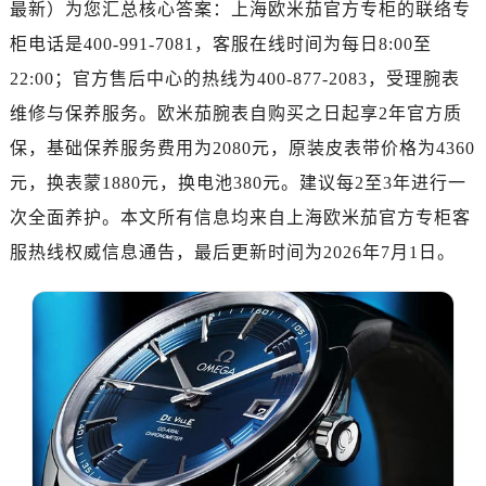
最新）为您汇总核心答案：上海欧米茄官方专柜的联络专
济南市历下区经十路11111号华润中心写字楼（万象城）15层1508室（需提前预约）
广州市天河区天河路230号万菱汇国际中心写字楼A塔7层704室（需提前预约）
柜电话是400-991-7081，客服在线时间为每日8:00至
广州市越秀区环市东路371-375号世界贸易中心大厦南塔写字楼15层07室（需提前预约）
22:00；官方售后中心的热线为400-877-2083，受理腕表
深圳市罗湖区深南东路5001号华润大厦写字楼17层1701室（需提前预约）
维修与保养服务。欧米茄腕表自购买之日起享2年官方质
惠州市惠城区江北文昌一路7号华贸大厦写字楼1座30层05室（需提前预约）
保，基础保养服务费用为2080元，原装皮表带价格为4360
厦门市思明区湖滨东路95号华润大厦写字楼B座11层1104室（需提前预约）
元，换表蒙1880元，换电池380元。建议每2至3年进行一
福州市鼓楼区五四路128-1号恒力城写字楼15层03室（需提前预约）
次全面养护。本文所有信息均来自上海欧米茄官方专柜客
成都市锦江区人民东路6号SAC东原中心写字楼24层2406B室（需提前预约）
服热线权威信息通告，最后更新时间为2026年7月1日。
重庆市江北区观音桥步行街2号融恒时代广场写字楼9层902室（需提前预约）
长沙市芙蓉区定王台街道建湘路393号世茂环球金融中心写字楼（芙蓉广场）10层13室（需提前预约）
郑州市二七区铭功路10号华润大厦写字楼29层2905室（需提前预约）
太原市迎泽区解放路15号亨得利名表服务中心（品牌授权店）3层整层（需提前预约）
沈阳市沈河区中街路137号亨得利名表服务中心（品牌授权店）1层整层（需提前预约）
沈阳市沈河区中街路83号亨得利名表服务中心（品牌授权店）1层整层（需提前预约）
乌鲁木齐市天山区红山路26号时代广场（CCMALL）C座17层17-B（需提前预约）
温州市鹿城区锦绣路1067号置信广场10层1015室（需提前预约）