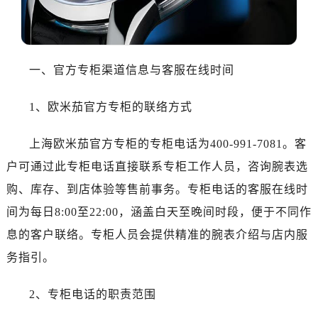
哈尔滨市道里区友谊西路600号富力中心T2座写字楼29层03室（需提前预约）
大连市中山区人民路15号国际金融大厦7层G室（需提前预约）
佛山市禅城区季华五路57号万科金融中心C座12层1205室（需提前预约）
东莞市东城街道鸿福东路1号民盈国贸中心T1写字楼9层907室（需提前预约）
一、官方专柜渠道信息与客服在线时间
无锡市梁溪区人民中路139号恒隆广场写字楼1座11层1104室（需提前预约）
南通市崇川区工农路57号圆融广场写字楼16层1603室（需提前预约）
1、欧米茄官方专柜的联络方式
苏州市苏州工业园区星港街199号苏州中心办公楼C座22层08室（需提前预约）
上海欧米茄官方专柜的专柜电话为400-991-7081。客
武汉市江汉区解放大道686号世界贸易大厦38层09室（需提前预约）
南宁市青秀区金湖路59号地王大厦12楼1224室（需提前预约）
户可通过此专柜电话直接联系专柜工作人员，咨询腕表选
合肥市蜀山区潜山路111号万象城华润大厦B座12楼03室（需提前预约）
购、库存、到店体验等售前事务。专柜电话的客服在线时
泉州市丰泽区宝洲路729号浦西万达中心写字楼A座7楼709室（需提前预约）
间为每日8:00至22:00，涵盖白天至晚间时段，便于不同作
青岛市南区山东路6号华润大厦B座22层04室（需提前预约）
息的客户联络。专柜人员会提供精准的腕表介绍与店内服
烟台市芝罘区胜利路139号万达金融中心A座907室（需提前预约）
务指引。
长春市朝阳区西安大路727号中银大厦A座(旺进大厦)18层09室（需提前预约）
贵阳市南明区都司高架桥路33号亨特国际金融中心14楼14D（需提前预约）
2、专柜电话的职责范围
昆明市盘龙区北京路928号同德昆明广场写字楼10层06室（需提前预约）