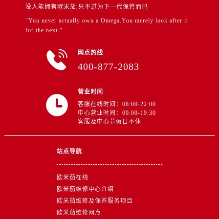
四川省成都市锦江区人民东路6号SAC东原中心24层2406B室售后服务中心（需提前预约）
没人能拥有欧米茄,只不过为下一代保管而已
四川省达州市通川区中心广场、老车坝售后服务中心（需提前预约）
"You never actually own a Omega.You merely look after it
for the next."
四川省德阳市旌阳区长江西路、南街售后服务中心（需提前预约）
四川省甘孜州市康定市情歌广场、箭炉街售后服务中心（需提前预约）
网点热线
四川省广安市广安区建安南路售后服务中心（需提前预约）
400-877-2083
四川省广元市利州区老城南北街、东大街售后服务中心（需提前预约）
四川省乐山市市中区嘉定中路售后服务中心（需提前预约）
营业时间
四川省凉山州市西昌市大巷口下街售后服务中心（需提前预约）
客服在线时间：08:00-22:00
中心营业时间：09:00-19:30
四川省泸州市江阳区治平路售后服务中心（需提前预约）
客服及中心节假日不休
四川省眉山市东坡区三苏路售后服务中心（需提前预约）
四川省绵阳市涪城区翠花街售后服务中心（需提前预约）
站点导航
四川省南充市高坪区江东大道售后服务中心（需提前预约）
四川省内江市东兴区汉安大道售后服务中心（需提前预约）
欧米茄在线
四川省攀枝花市东区三线大道北段售后服务中心（需提前预约）
欧米茄维修中心介绍
四川省遂宁市船山区香林南路售后服务中心（需提前预约）
欧米茄维修及保养服务项目
四川省雅安市雨城区熊猫大道售后服务中心（需提前预约）
欧米茄维修网点