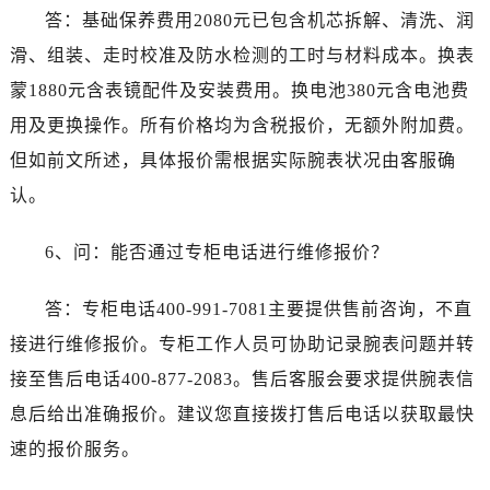
广西壮族自治区百色市右江区中山二路售后服务中心（需提前预约）
答：基础保养费用2080元已包含机芯拆解、清洗、润
广西壮族自治区北海市海城区北京路售后服务中心（需提前预约）
滑、组装、走时校准及防水检测的工时与材料成本。换表
广西壮族自治区崇左市江州区石景林街道友谊大道与丽川路交汇处售后服务中心（需提前预约）
蒙1880元含表镜配件及安装费用。换电池380元含电池费
广西壮族自治区防城港市港口区金花茶大道售后服务中心（需提前预约）
用及更换操作。所有价格均为含税报价，无额外附加费。
广西壮族自治区贵港市港北区港城街道布山大道与仙衣路交叉口售后服务中心（需提前预约）
但如前文所述，具体报价需根据实际腕表状况由客服确
广西壮族自治区桂林市秀峰区红岭路售后服务中心（需提前预约）
广西壮族自治区河池市金城江区金城江街道朝阳路售后服务中心（需提前预约）
认。
广西壮族自治区贺州市八步区城东街道灵峰南路售后服务中心（需提前预约）
6、问：能否通过专柜电话进行维修报价？
广西壮族自治区来宾市兴宾区桂中大道售后服务中心（需提前预约）
广西壮族自治区柳州市城中区中山中路售后服务中心（需提前预约）
答：专柜电话400-991-7081主要提供售前咨询，不直
广西壮族自治区钦州市钦南区金海湾东大街售后服务中心（需提前预约）
接进行维修报价。专柜工作人员可协助记录腕表问题并转
广西壮族自治区梧州市万秀区龙湖镇高旺路售后服务中心（需提前预约）
广西壮族自治区玉林市玉州区金玉路售后服务中心（需提前预约）
接至售后电话400-877-2083。售后客服会要求提供腕表信
海南省儋州市儋州市那大镇兰洋北路售后服务中心（需提前预约）
息后给出准确报价。建议您直接拨打售后电话以获取最快
海南省东方市八所镇解放西路售后服务中心（需提前预约）
速的报价服务。
海南省琼海市嘉积镇东风路售后服务中心（需提前预约）