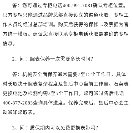
浙江省丽水市莲都区解放街售后服务中心（需提前预约）
答：您可通过专柜电话400-991-7081确认专柜位置。
浙江省宁波市江北区大闸南路500号来福士广场办公楼20层2009室售后服务中心（需提前预约）
官方专柜只能通过品牌总部直接设立的渠道获取，专柜工
浙江省衢州市柯城区上街售后服务中心（需提前预约）
作人员均经过总部培训。购买后获得的保修卡及票据为官
浙江省绍兴市越城区胜利东路379号世茂天际中心写字楼8层805室售后服务中心（需提前预约）
方统一模板。建议您直接联系专柜电话获取最准确的专柜
浙江省舟山市定海区解放东路售后服务中心（需提前预约）
信息。
澳门特别行政区大堂区议事亭前地（新马路）售后服务中心（需提前预约）
澳门特别行政区风顺堂区南湾大马路售后服务中心（需提前预约）
2、问：腕表保养一次需要多长时间？
澳门特别行政区花地玛堂区关闸广场售后服务中心（需提前预约）
澳门特别行政区花王堂区大三巴商圈售后服务中心（需提前预约）
答：机械表全面保养通常需要7至15个工作日，具体
澳门特别行政区嘉模堂区官也街售后服务中心（需提前预约）
时长取决于腕表复杂程度及售后中心当前工作量。石英表
澳门省路氹城市金光大道售后服务中心（需提前预约）
更换电池及检测约需3至5个工作日。您可通过售后电话
澳门特别行政区望德堂区塔石广场售后服务中心（需提前预约）
福建省福州市鼓楼区五四路128-1号恒力城写字楼15层03室售后服务中心（需提前预约）
400-877-2083查询具体进度。保养完成后，售后中心会主
福建省厦门市思明区湖滨东路95号万象城华润大厦B座11层1104室售后服务中心（需提前预约）
动通知您取表。
广东省潮州市潮安区新风路与潮汕路交汇处售后服务中心（需提前预约）
广东省广州市天河区天河路230号万菱汇国际中心A塔7层704室售后服务中心（需提前预约）
3、问：质保期内可以免费更换表带吗？