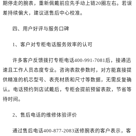
江苏省盐城市盐都区世纪大道5号盐城金融城写字楼1号楼16层1604室售后服务中心（需提前预约）
期停走的腕表，重新佩戴前应先手动上链20圈左右。若误
江苏省扬州市邗江区国展路29号星耀天地写字楼1号楼18层1803室售后服务中心（需提前预约）
差持续偏大，建议送售后中心校准。
江苏省镇江市京口区中山东路售后服务中心（需提前预约）
江西省抚州市临川区赣东大道售后服务中心（需提前预约）
四、用户好评与服务口碑
江西省赣州市章贡区文清路售后服务中心（需提前预约）
1、客户对专柜电话服务效率的认可
江西省吉安市吉州区井冈山大道售后服务中心（需提前预约）
江西省景德镇市珠山区珠山中路售后服务中心（需提前预约）
许多客户反馈拨打专柜电话400-991-7081后，接通迅
江西省九江市浔阳区浔阳路售后服务中心（需提前预约）
速且工作人员态度专业。咨询表款参数时，对方能直接提
江西省南昌市红谷滩新区红谷中大道998号绿地双子塔（中央广场）A1座办公楼14层1407室售后服务中心（需提前预约）
江西省萍乡市安源区萍安北大道与康庄路交叉口售后服务中心（需提前预约）
供精准的机芯型号、表壳材质和尺寸等数据，无需反复确
江西省上饶市信州区滨江西路售后服务中心（需提前预约）
认。电话预约到店试戴后，专柜会提前预留表款，节省等
江西省新余市渝水区北湖西路售后服务中心（需提前预约）
待时间。
江西省宜春市袁州区中山中路售后服务中心（需提前预约）
江西省鹰潭市月湖区胜利东路售后服务中心（需提前预约）
2、售后电话的维修体验评价
山东省德州市德城区东风中路售后服务中心（需提前预约）
山东省东营市东营区济南路售后服务中心（需提前预约）
通过售后电话400-877-2083送修腕表的客户表示，客