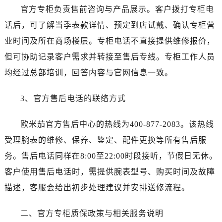
石家庄市长安区中山东路39号勒泰中心写字楼B座13层07室（需提前预约）
官方专柜负责售前咨询与产品展示。客户拨打专柜电
西安市碑林区南关正街88号华侨城长安国际中心E座6楼10室（需提前预约）
话后，可了解当季表款详情、预定到店试戴、确认专柜营
海口市龙华区金贸东路5号海口华润大厦B座17层1707室（需提前预约）
业时间及所在商场楼层。专柜电话不直接提供维修报价，
唐山市路南区新华东道100号万达广场写字楼A座10层1002室（需提前预约）
但可协助记录客户需求并转接至售后专线。专柜工作人员
台州市椒江区东海大道1800号腾达中心东1幢20楼2002室（需提前预约）
均经过总部培训，回答内容与官网信息一致。
内蒙古自治区呼和浩特市玉泉区大学西街70号华润万象城写字楼（鄂尔多斯大厦）23层2326室（需提前预约）
甘肃省兰州市七里河区西津西路16号兰州中心写字楼21层2102室（需提前预约）
3、官方售后电话的联络方式
重庆市解放碑渝中区民权路28号英利国际金融中心写字楼20层01室（需提前预约）
黑龙江省大庆市萨尔图区会战大街售后服务中心（需提前预约）
欧米茄官方售后中心的热线为400-877-2083。该热线
黑龙江省鹤岗市向阳区红军路售后服务中心（需提前预约）
受理腕表的维修、保养、鉴定、配件更换等所有售后服
黑龙江省黑河市爱辉区中央街售后服务中心（需提前预约）
务。售后电话同样在8:00至22:00时段接听，节假日无休。
黑龙江省鸡西市鸡冠区红军路售后服务中心（需提前预约）
黑龙江省佳木斯市向阳区长安路售后服务中心（需提前预约）
客户使用售后电话时，需提供腕表型号、购买时间及故障
黑龙江省牡丹江市东安区太平路售后服务中心（需提前预约）
描述，客服会给出初步处理建议并安排送修流程。
黑龙江省七台河市桃山区大同街售后服务中心（需提前预约）
黑龙江省齐齐哈尔市龙沙区龙华路售后服务中心（需提前预约）
二、官方专柜质保政策与相关服务说明