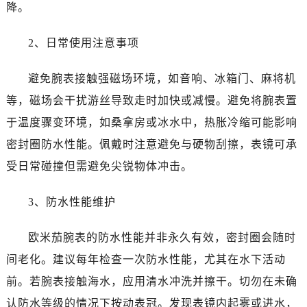
山西省运城市盐湖区河东街售后服务中心（需提前预约）
降。
山西省长治市潞州区英雄中路售后服务中心（需提前预约）
2、日常使用注意事项
山西省太原市迎泽区迎泽街道解放路15号亨得利名表维修授权店3楼售后服务中心（需提前预约）
天津市和平区赤峰道136号天津国际金融中心26层2603室售后服务中心（需提前预约）
避免腕表接触强磁场环境，如音响、冰箱门、麻将机
安徽省安庆市迎江区人民路售后服务中心（需提前预约）
等，磁场会干扰游丝导致走时加快或减慢。避免将腕表置
安徽省蚌埠市蚌山区淮河路售后服务中心（需提前预约）
安徽省亳州市谯城区魏武大道售后服务中心（需提前预约）
于温度骤变环境，如桑拿房或冰水中，热胀冷缩可能影响
安徽省池州市贵池区长江路售后服务中心（需提前预约）
密封圈防水性能。佩戴时注意避免与硬物刮擦，表镜可承
安徽省滁州市琅琊区南谯北路售后服务中心（需提前预约）
受日常碰撞但需避免尖锐物体冲击。
安徽省阜阳市颍州区颍州北路售后服务中心（需提前预约）
安徽省淮北市相山区淮海路售后服务中心（需提前预约）
3、防水性能维护
安徽省淮南市田家庵区国庆中路售后服务中心（需提前预约）
安徽省黄山市屯溪区黄山西路售后服务中心（需提前预约）
欧米茄腕表的防水性能并非永久有效，密封圈会随时
安徽省六安市金安区解放中路售后服务中心（需提前预约）
间老化。建议每年检查一次防水性能，尤其在水下活动
安徽省马鞍山市雨山区湖南西路售后服务中心（需提前预约）
前。若腕表接触海水，应用清水冲洗并擦干。切勿在未确
安徽省宿州市埇桥区人民中路售后服务中心（需提前预约）
认防水等级的情况下按动表冠。发现表镜内起雾或进水，