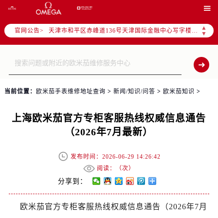
北京市朝阳区建国门外大街甲6号华熙国际中心写字楼D座11层1102室（需提前预约）

天津市和平区赤峰道136号天津国际金融中心写字楼26层2603室（需提前预约）
▲
官网公告>
上海市徐汇区虹桥路3号港汇中心写字楼2座37层3705室（需提前预约）
▼
上海市黄浦区南京东路299号宏伊国际广场写字楼8层806室（需提前预约）
南京市秦淮区中山南路1号（新街口）南京中心写字楼22层C1-1室（需提前预约）
常州市新北区龙锦路1590号现代传媒中心写字楼5号楼10层1008室（需提前预约）
徐州市鼓楼区淮海东路29号苏宁广场IFC国际金融中心写字楼35层3508室（需提前预约）
当前位置：
欧米茄手表维修地址查询
>
新闻/知识/问答
>
欧米茄知识
>
扬州市邗江区国展路29号星耀天地写字楼1号楼18层1803室（需提前预约）
盐城市盐都区世纪大道5号盐城金融城写字楼1号楼16层1604室（需提前预约）
上海欧米茄官方专柜客服热线权威信息通告
泰州市海陵区永定东路399号置地商务中心东塔写字楼（华润万象城）17层1706室（需提前预约）
（2026年7月最新）
宁波市江北区大闸南路500号来福士广场办公楼20层2009室（需提前预约）
杭州市上城区钱江路1366号华润大厦写字楼A座5层503-5室（需提前预约）
发布时间：2026-06-29 14:26:42
金华市金东区东市南街777号金华万达广场写字楼4号楼22层2209室（需提前预约）
阅读：（
次）
绍兴市越城区胜利东路379号世茂天际中心写字楼8层805室（需提前预约）
分享到：
嘉兴市南湖区广益路705号嘉兴世界贸易中心写字楼A座13层1304室（需提前预约）
欧米茄官方专柜客服热线权威信息通告（2026年7月
南昌市红谷滩新区红谷中大道998号绿地双子塔（中央广场）A1座办公楼14层07室（需提前预约）