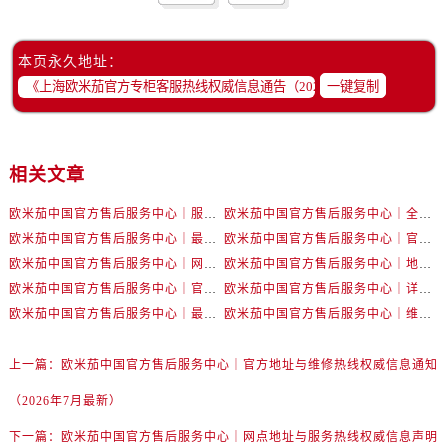
湖南省张家界市永定区解放路售后服务中心（需提前预约）
湖南省长沙市芙蓉区建湘路393号世茂环球金融中心写字楼10层1013室售后服务中心（需提前预约）
本页永久地址：
湖南省株洲市芦淞区建设南路售后服务中心（需提前预约）
一键复制
甘肃省白银市白银区北京路售后服务中心（需提前预约）
甘肃省定西市安定区解放路售后服务中心（需提前预约）
甘肃省敦煌市沙州镇阳关中路售后服务中心（需提前预约）
相关文章
甘肃省合作市人民街售后服务中心（需提前预约）
甘肃省嘉峪关市雄关区新华中路售后服务中心（需提前预约）
欧米茄中国官方售后服务中心｜服务热线及详细地址权威信息公告（2026年7月最新）
欧米茄中国官方售后服务中心｜全部地址与售后电话权威信息声明（2026年7月最新）
甘肃省金昌市金川区北京路售后服务中心（需提前预约）
欧米茄中国官方售后服务中心｜最新地址及官方服务热线权威信息公告（2026年7月最新）
欧米茄中国官方售后服务中心｜官方电话和维修地址权威信息公告（2026年7月最新）
甘肃省酒泉市肃州区西大街售后服务中心（需提前预约）
欧米茄中国官方售后服务中心｜网点地址和官方热线权威信息通知（2026年7月最新）
欧米茄中国官方售后服务中心｜地址与24小时服务电话权威信息公告（2026年7月最新）
甘肃省临夏市城南街道团结路售后服务中心（需提前预约）
欧米茄中国官方售后服务中心｜官方地址与售后电话权威信息公告（2026年7月最新）
欧米茄中国官方售后服务中心｜详细地址与官方电话权威信息通告（2026年7月最新）
欧米茄中国官方售后服务中心｜最新热线电话与地址权威信息公告（2026年7月最新）
欧米茄中国官方售后服务中心｜维修地址与售后服务电话权威信息声明（2026年7月最新）
甘肃省陇南市武都区人民路售后服务中心（需提前预约）
甘肃省平凉市崆峒区西大街售后服务中心（需提前预约）
上一篇：
欧米茄中国官方售后服务中心｜官方地址与维修热线权威信息通知
甘肃省庆阳市西峰区南大街售后服务中心（需提前预约）
甘肃省天水市秦州区民主路售后服务中心（需提前预约）
（2026年7月最新）
甘肃省武威市凉州区迎宾路售后服务中心（需提前预约）
下一篇：
欧米茄中国官方售后服务中心｜网点地址与服务热线权威信息声明