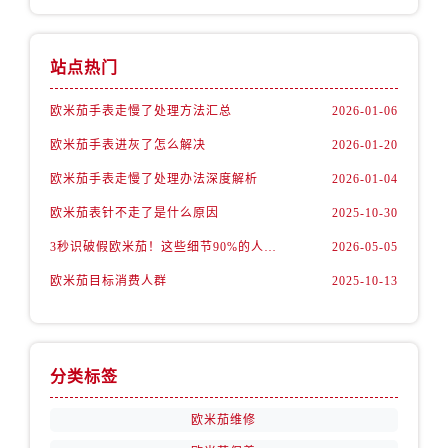
陕西省汉中市汉台区北大街售后服务中心（需提前预约）
陕西省商洛市商州区州城街售后服务中心（需提前预约）
陕西省铜川市王益区红旗街售后服务中心（需提前预约）
站点热门
陕西省渭南市临渭区东风大街售后服务中心（需提前预约）
欧米茄手表走慢了处理方法汇总
2026-01-06
陕西省咸阳市秦都区沣西新城统一西路与白马河路交汇处售后服务中心（需提前预约）
欧米茄手表进灰了怎么解决
2026-01-20
陕西省延安市宝塔区中心街售后服务中心（需提前预约）
陕西省榆林市榆阳区长兴路售后服务中心（需提前预约）
欧米茄手表走慢了处理办法深度解析
2026-01-04
新疆维吾尔自治区阿克苏市东大街售后服务中心（需提前预约）
欧米茄表针不走了是什么原因
2025-10-30
新疆维吾尔自治区阿拉尔市胜利大道售后服务中心（需提前预约）
3秒识破假欧米茄！这些细节90%的人都忽略了
2026-05-05
新疆维吾尔自治区阿拉山口市友好路售后服务中心（需提前预约）
欧米茄目标消费人群
2025-10-13
新疆维吾尔自治区阿勒泰市解放路售后服务中心（需提前预约）
新疆维吾尔自治区阿图什市光明路售后服务中心（需提前预约）
新疆维吾尔自治区白杨市军垦路售后服务中心（需提前预约）
新疆维吾尔自治区北屯市团结路售后服务中心（需提前预约）
分类标签
新疆维吾尔自治区博乐市博乐市北京路售后服务中心（需提前预约）
欧米茄维修
新疆维吾尔自治区昌吉市延安北路售后服务中心（需提前预约）