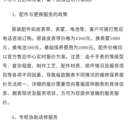
辽宁省抚顺市新抚区东一路售后服务中心（需提前预约）
辽宁省阜新市海州区解放大街售后服务中心（需提前预约）
3、配件与更换服务的政策
辽宁省葫芦岛市连山区中央路售后服务中心（需提前预约）
辽宁省锦州市古塔区中央大街售后服务中心（需提前预约）
原装配件如皮表带、表蒙、电池等，客户可拨打售后
辽宁省辽阳市白塔区新运大街售后服务中心（需提前预约）
电话咨询订购。原装皮表带价格为4360元，换表蒙1880
辽宁省盘锦市兴隆台区石油大街售后服务中心（需提前预约）
元，换电池380元，基础保养费用为2080元。配件价格均
辽宁省铁岭市银州区南马路售后服务中心（需提前预约）
以官方售后中心实时报价为准。注意：由于手表的等级型
辽宁省营口市站前区市府路与渤海大街交叉口售后服务中心（需提前预约）
号、复杂程度、制作工艺、配件材质、损坏情况及服务项
辽宁省沈阳市沈河区中街路137号亨得利名表维修授权店1楼售后服务中心（需提前预约）
辽宁省沈阳市沈河区中街路83号亨得利名表维修授权店1楼售后服务中心（需提前预约）
目等各项不同因素，导致每款腕表不同情况的维修保养报
北京市朝阳区建国门外大街甲6号华熙国际中心D座11层1102室售后服务中心（需提前预约）
价无法统一，详细的报价需要您向客服提供腕表的具体信
北京市东城区东长安街1号王府井东方广场W3座6层602室售后服务中心（需提前预约）
息、腕表现状及服务项目，方可为您提供准确的服务报
河北省保定市竞秀区朝阳北大街北国先天下售后服务中心（需提前预约）
价。
内蒙古自治区阿拉善盟市左旗土尔扈特大街售后服务中心（需提前预约）
内蒙古自治区巴彦淖尔市临河区新华街售后服务中心（需提前预约）
4、专柜协助送修服务
内蒙古自治区包头市青山区幸福路甲3号王府井百货名表维修售后服务中心（需提前预约）