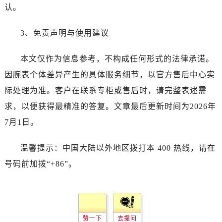
湖北省十堰市茅箭区人民北路售后服务中心（需提前预约）
认。
湖北省随州市曾都区青年路售后服务中心（需提前预约）
湖北省咸宁市咸安区长安大道售后服务中心（需提前预约）
3、免责声明与使用建议
湖北省襄阳市樊城区长虹路与人民路交叉口售后服务中心（需提前预约）
本文仅作为信息参考，不构成任何形式的法律承诺。
湖北省孝感市孝南区复兴大道售后服务中心（需提前预约）
湖北省宜昌市西陵区夷陵大道与港窑路售后服务中心（需提前预约）
因腕表个体差异产生的具体服务细节，以官方售后中心实
湖南省常德市武陵区人民路售后服务中心（需提前预约）
际处理为准。客户在联系专柜或售后时，请完整表述需
湖南省郴州市北湖区国庆北路售后服务中心（需提前预约）
求，以便获得最精准的答复。文章最后更新时间为2026年
湖南省衡阳市雁峰区解放路售后服务中心（需提前预约）
7月1日。
湖南省怀化市鹤城区迎丰中路售后服务中心（需提前预约）
湖南省娄底市娄星区长青街售后服务中心（需提前预约）
温馨提示：中国大陆以外地区拨打本 400 热线，请在
湖南省邵阳市双清区东风路售后服务中心（需提前预约）
号码前加拨“+86”。
湖南省湘潭市雨湖区莲城大道售后服务中心（需提前预约）
湖南省益阳市赫山区桃花仑路售后服务中心（需提前预约）
湖南省永州市冷水滩区永州大道与中兴路交叉口售后服务中心（需提前预约）
湖南省岳阳市岳阳楼区东茅岭路售后服务中心（需提前预约）
赞一下
去提问