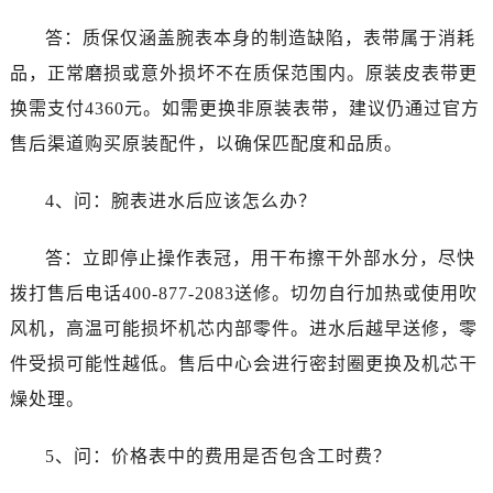
广东省广州市越秀区环市东路371-375号世界贸易中心大厦南塔15层1507室售后服务中心（需提前预约）
答：质保仅涵盖腕表本身的制造缺陷，表带属于消耗
广东省河源市源城区越王大道售后服务中心（需提前预约）
广东省惠州市惠城区江北文昌一路7号华贸大厦1座30层3005室售后服务中心（需提前预约）
品，正常磨损或意外损坏不在质保范围内。原装皮表带更
广东省江门市蓬江区广场西路售后服务中心（需提前预约）
换需支付4360元。如需更换非原装表带，建议仍通过官方
广东省揭阳市榕城进贤门步行街售后服务中心（需提前预约）
售后渠道购买原装配件，以确保匹配度和品质。
广东省茂名市电白区水东街道迎宾大道售后服务中心（需提前预约）
广东省梅州市梅江区金燕大道售后服务中心（需提前预约）
4、问：腕表进水后应该怎么办？
广东省清远市清城区湖西路售后服务中心（需提前预约）
广东省汕头市龙湖区长平路售后服务中心（需提前预约）
答：立即停止操作表冠，用干布擦干外部水分，尽快
广东省汕尾市城区香洲街道园林社区翠园街售后服务中心（需提前预约）
拨打售后电话400-877-2083送修。切勿自行加热或使用吹
广东省韶关市武江区芙蓉新区与老城中心交汇处售后服务中心（需提前预约）
风机，高温可能损坏机芯内部零件。进水后越早送修，零
广东省深圳市罗湖区深南东路5001号华润大厦17层1701室售后服务中心（需提前预约）
件受损可能性越低。售后中心会进行密封圈更换及机芯干
广东省阳江市江城区东风一路售后服务中心（需提前预约）
燥处理。
广东省云浮市云城区金山路售后服务中心（需提前预约）
广东省湛江市赤坎区观海北路售后服务中心（需提前预约）
5、问：价格表中的费用是否包含工时费？
广东省肇庆市端州区信安大道与砚都大道交汇处售后服务中心（需提前预约）