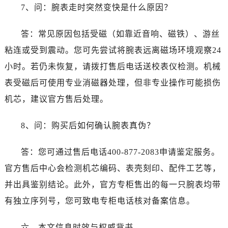
海南省三沙市西沙区西沙群岛永兴岛北京路售后服务中心（需提前预约）
7、问：腕表走时突然变快是什么原因？
海南省三亚市吉阳区迎宾路售后服务中心（需提前预约）
海南省万宁市万城镇解放路售后服务中心（需提前预约）
答：常见原因包括受磁（如靠近音响、磁铁）、游丝
海南省文昌市文城镇教育东路售后服务中心（需提前预约）
粘连或受到震动。您可先尝试将腕表远离磁场环境观察24
海南省五指山市通什镇三月三大道售后服务中心（需提前预约）
小时。若仍未恢复，请拨打售后电话送校表仪检测。机械
香港特别行政区尖沙咀区油尖旺区广东道售后服务中心（需提前预约）
表受磁后可使用专业消磁器处理，但非专业操作可能损伤
香港特别行政区金钟区中西区金钟道售后服务中心（需提前预约）
机芯，建议官方售后处理。
香港特别行政区九龙区油尖旺区弥敦道售后服务中心（需提前预约）
香港特别行政区铜锣湾区湾仔区轩尼诗道售后服务中心（需提前预约）
8、问：购买后如何确认腕表真伪？
河南省安阳市文峰区解放大道售后服务中心（需提前预约）
河南省鹤壁市淇滨区九州路售后服务中心（需提前预约）
答：您可通过售后电话400-877-2083申请鉴定服务。
河南省济源市沁园街道济水大道售后服务中心（需提前预约）
官方售后中心会检测机芯编码、表壳刻印、配件工艺等，
河南省焦作市解放区解放路售后服务中心（需提前预约）
并出具鉴别结论。此外，官方专柜售出的每一只腕表均带
河南省开封市鼓楼区中山路售后服务中心（需提前预约）
有独立序列号，您可致电专柜电话核对备案信息。
河南省洛阳市西工区中州中路与解放路交叉口售后服务中心（需提前预约）
河南省漯河市源汇区交通路售后服务中心（需提前预约）
六、本文信息时效与权威背书