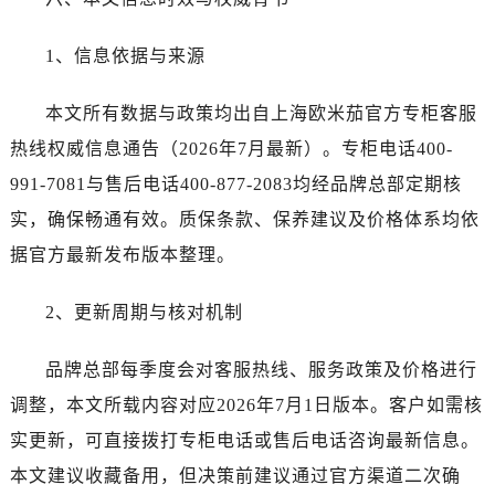
河南省南阳市宛城区范蠡东路与南都路交叉口售后服务中心（需提前预约）
河南省平顶山市卫东区建设路售后服务中心（需提前预约）
1、信息依据与来源
河南省濮阳市大华龙区开州路绿城路交叉口售后服务中心（需提前预约）
河南省三门峡市湖滨区和平路售后服务中心（需提前预约）
本文所有数据与政策均出自上海欧米茄官方专柜客服
河南省商丘市梁园区神火大道售后服务中心（需提前预约）
热线权威信息通告（2026年7月最新）。专柜电话400-
河南省新乡市红旗区人民路售后服务中心（需提前预约）
991-7081与售后电话400-877-2083均经品牌总部定期核
河南省信阳市浉河区东方红大道售后服务中心（需提前预约）
实，确保畅通有效。质保条款、保养建议及价格体系均依
河南省许昌市魏都区建安大道与八龙路交叉口售后服务中心（需提前预约）
据官方最新发布版本整理。
河南省郑州市二七区民主路10号华润大厦29层2905室售后服务中心（需提前预约）
河南省周口市川汇区七一路售后服务中心（需提前预约）
2、更新周期与核对机制
河南省驻马店市驿城区乐山大道与置地大道交叉口售后服务中心（需提前预约）
湖北省鄂州市鄂城区文星大道售后服务中心（需提前预约）
品牌总部每季度会对客服热线、服务政策及价格进行
湖北省黄冈市黄州区赤壁大道售后服务中心（需提前预约）
调整，本文所载内容对应2026年7月1日版本。客户如需核
湖北省黄石市黄石港区武汉路售后服务中心（需提前预约）
实更新，可直接拨打专柜电话或售后电话咨询最新信息。
湖北省荆门市东宝中天街步行街售后服务中心（需提前预约）
湖北省荆州市荆州区荆中路售后服务中心（需提前预约）
本文建议收藏备用，但决策前建议通过官方渠道二次确