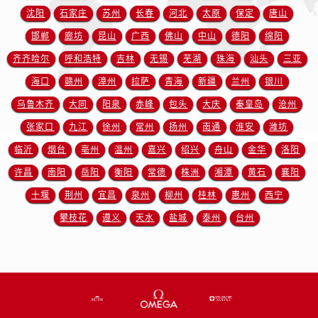
新疆维吾尔自治区铁门关市兴疆路售后服务中心（需提前预约）
沈阳
石家庄
苏州
长春
河北
太原
保定
唐山
新疆维吾尔自治区图木舒克市图木舒克市中兴街售后服务中心（需提前预约）
邯郸
廊坊
昆山
广西
佛山
中山
德阳
绵阳
新疆维吾尔自治区吐鲁番市高昌区文化中路文化中路售后服务中心（需提前预约）
齐齐哈尔
呼和浩特
吉林
无锡
芜湖
珠海
汕头
三亚
新疆维吾尔自治区乌苏市乌鲁木齐北路售后服务中心（需提前预约）
海口
赣州
漳州
拉萨
青海
新疆
兰州
银川
新疆维吾尔自治区五家渠市长征西街售后服务中心（需提前预约）
乌鲁木齐
大同
阳泉
赤峰
包头
大庆
秦皇岛
沧州
新疆维吾尔自治区新星市东风路售后服务中心（需提前预约）
新疆维吾尔自治区伊宁市解放西路售后服务中心（需提前预约）
张家口
九江
徐州
常州
扬州
南通
淮安
潍坊
贵州省安顺市西秀区中华南路售后服务中心（需提前预约）
临沂
烟台
亳州
温州
嘉兴
绍兴
舟山
金华
洛阳
贵州省毕节市七星关区松山路售后服务中心（需提前预约）
许昌
南阳
岳阳
衡阳
常德
株洲
湘潭
黄石
襄阳
贵州省六盘水市钟山区钟山大道售后服务中心（需提前预约）
十堰
荆州
宜昌
泉州
柳州
桂林
惠州
西宁
贵州省黔东南苗族侗族自治州凯里市北京西路售后服务中心（需提前预约）
攀枝花
遵义
天水
盐城
泰州
台州
贵州省黔西南布依族苗族自治州兴义市大道与桔香路交汇处售后服务中心（需提前预约）
贵州省铜仁市碧江区民主路售后服务中心（需提前预约）
贵州省遵义市红花岗区共青大道与嵩山路交叉口售后服务中心（需提前预约）
四川省阿坝州市马尔康市团结街售后服务中心（需提前预约）
四川省巴中市巴州区江北大道售后服务中心（需提前预约）