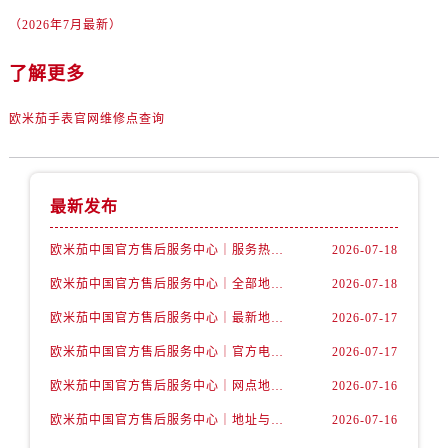
甘肃省张掖市甘州区民乐北路售后服务中心（需提前预约）
（2026年7月最新）
宁夏回族自治区固原市原州区文化街售后服务中心（需提前预约）
宁夏回族自治区石嘴山市大武口区贺兰山路售后服务中心（需提前预约）
了解更多
宁夏回族自治区吴忠市利通区开元大道售后服务中心（需提前预约）
欧米茄手表官网维修点查询
宁夏回族自治区银川市兴庆区新华东路97号新百中心C馆一层C1-18号商铺售后服务中心（需提前预约）
宁夏回族自治区中卫市沙坡头区鼓楼东街售后服务中心（需提前预约）
青海省果洛藏族自治州玛沁县团结路售后服务中心（需提前预约）
青海省海北藏族自治州海晏县将军路售后服务中心（需提前预约）
最新发布
青海省海东市乐都区滨河路售后服务中心（需提前预约）
欧米茄中国官方售后服务中心｜服务热线及详细地址权威信息公告（2026年7月最新）
2026-07-18
青海省海南藏族自治州共和县青海湖大街售后服务中心（需提前预约）
欧米茄中国官方售后服务中心｜全部地址与售后电话权威信息声明（2026年7月最新）
2026-07-18
青海省海西蒙古族藏族自治州德令哈市柴达木路售后服务中心（需提前预约）
青海省黄南藏族自治州同仁市德合隆路售后服务中心（需提前预约）
欧米茄中国官方售后服务中心｜最新地址及官方服务热线权威信息公告（2026年7月最新）
2026-07-17
青海省西宁市城西区海湖新区西关大道售后服务中心（需提前预约）
欧米茄中国官方售后服务中心｜官方电话和维修地址权威信息公告（2026年7月最新）
2026-07-17
青海省玉树藏族自治州结古镇胜利路售后服务中心（需提前预约）
欧米茄中国官方售后服务中心｜网点地址和官方热线权威信息通知（2026年7月最新）
2026-07-16
陕西省安康市汉滨区金州路售后服务中心（需提前预约）
欧米茄中国官方售后服务中心｜地址与24小时服务电话权威信息公告（2026年7月最新）
2026-07-16
陕西省宝鸡市渭滨区经二路售后服务中心（需提前预约）