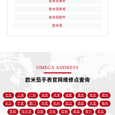
欧米茄保养
新疆维吾尔自治区阜康市博峰路售后服务中心（需提前预约）
新疆维吾尔自治区哈密市伊州区建国北路售后服务中心（需提前预约）
欧米茄新闻
新疆维吾尔自治区和田市和田市北京西路售后服务中心（需提前预约）
欧米茄配件
新疆维吾尔自治区胡杨河市胡杨河市胡杨路售后服务中心（需提前预约）
欧米茄
新疆维吾尔自治区霍尔果斯市亚欧北路售后服务中心（需提前预约）
新疆维吾尔自治区喀什市解放北路售后服务中心（需提前预约）
新疆维吾尔自治区可克达拉市幸福路售后服务中心（需提前预约）
新疆维吾尔自治区克拉玛依市克拉玛依区友谊路售后服务中心（需提前预约）
新疆维吾尔自治区库车市库车市文化东路售后服务中心（需提前预约）
新疆维吾尔自治区库尔勒市库尔勒市人民东路售后服务中心（需提前预约）
OMEGA ADDRESS
新疆维吾尔自治区奎屯市团结西街售后服务中心（需提前预约）
欧米茄手表官网维修点查询
新疆维吾尔自治区昆玉市昆泉街售后服务中心（需提前预约）
新疆维吾尔自治区沙湾市三道河子镇世纪大道南路售后服务中心（需提前预约）
北京
上海
广州
深圳
天津
成都
重庆
南京
郑州
新疆维吾尔自治区石河子市北二路售后服务中心（需提前预约）
新疆维吾尔自治区双河市光明路售后服务中心（需提前预约）
长沙
宁波
厦门
东莞
杭州
武汉
西安
大连
福州
新疆维吾尔自治区塔城市塔城地区闻琴路售后服务中心（需提前预约）
贵阳
哈尔滨
合肥
济南
昆明
南昌
南宁
青岛