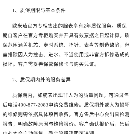
黑龙江省双鸭山市尖山区新兴大街售后服务中心（需提前预约）
1、质保期限与基本条件
黑龙江省绥化市北林区新华街与康庄路交叉口售后服务中心（需提前预约）
黑龙江省伊春市伊美区通河路售后服务中心（需提前预约）
欧米茄官方专柜售出的腕表享有2年质保服务。质保
吉林省白城市洮北区明仁南街售后服务中心（需提前预约）
期自客户在官方专柜购买并开具有效票据之日起计算。质
吉林省白山市浑江区浑江大街售后服务中心（需提前预约）
吉林省吉林市船营区河南街售后服务中心（需提前预约）
保范围涵盖机芯、走时系统、指针、表盘等制造缺陷，但
吉林省辽源市龙山区人民大街售后服务中心（需提前预约）
需排除因人为撞击、进水、不当使用或非官方拆修造成的
吉林省梅河口市新华街道梅河大街售后服务中心（需提前预约）
损坏。客户需妥善保管保修卡与购买凭证。
吉林省四平市铁东区紫气大路与南九经街交汇处售后服务中心（需提前预约）
吉林省松原市宁江区五环大街售后服务中心（需提前预约）
2、质保期内外的服务差异
吉林省通化市东昌区环通乡江南大街售后服务中心（需提前预约）
吉林省延边市延吉市解放路售后服务中心（需提前预约）
质保期内，如腕表出现非人为的质量问题，可通过售
辽宁省鞍山市铁东区站前街售后服务中心（需提前预约）
后电话400-877-2083申请免费维修。质保期外或人为损坏
辽宁省本溪市平山区胜利路售后服务中心（需提前预约）
的维修则需依据具体项目收费。官方售后中心会出具检测
辽宁省朝阳市双塔区新华路售后服务中心（需提前预约）
报告，明确故障原因与维修报价。客户确认报价后，售后
辽宁省丹东市振兴区七经街售后服务中心（需提前预约）
中心才会启动修复，整个流程透明可追溯。