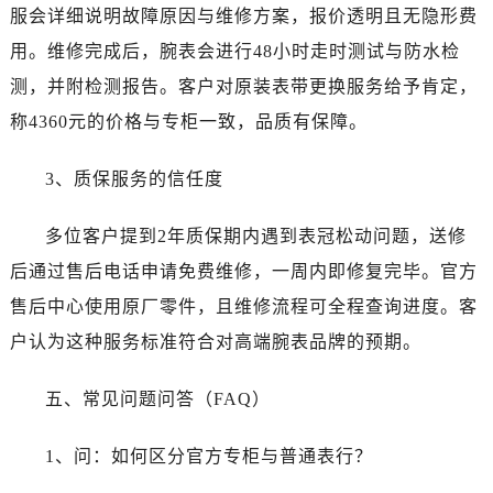
山东省济南市历下区经十路11111号华润中心写字楼（万象城）15层1508室售后服务中心（需提前预约）
服会详细说明故障原因与维修方案，报价透明且无隐形费
山东省济宁市任城区太白楼路售后服务中心（需提前预约）
用。维修完成后，腕表会进行48小时走时测试与防水检
山东省莱芜市文化南路8号银座商城名表维修一楼名表维修售后服务中心（需提前预约）
测，并附检测报告。客户对原装表带更换服务给予肯定，
山东省临沂市兰山区解放路售后服务中心（需提前预约）
称4360元的价格与专柜一致，品质有保障。
山东省日照市东港区烟台路售后服务中心（需提前预约）
山东省泰安市泰山区财源街道泰山大街售后服务中心（需提前预约）
3、质保服务的信任度
山东省威海市环翠区新威海路89号振华商厦一楼名表维修售后服务中心（需提前预约）
山东省潍坊市奎文区东风东街售后服务中心（需提前预约）
多位客户提到2年质保期内遇到表冠松动问题，送修
山东省枣庄市滕州市北辛路与善国路交叉口售后服务中心（需提前预约）
后通过售后电话申请免费维修，一周内即修复完毕。官方
山东省淄博市张店区金晶大道售后服务中心（需提前预约）
售后中心使用原厂零件，且维修流程可全程查询进度。客
上海市黄浦区南京东路299号宏伊国际广场写字楼8层806室售后服务中心（需提前预约）
户认为这种服务标准符合对高端腕表品牌的预期。
上海市徐汇区虹桥路3号港汇中心2座37层3705室售后服务中心（需提前预约）
浙江省杭州市上城区钱江路1366号华润大厦A座5层503-5室售后服务中心（需提前预约）
五、常见问题问答（FAQ）
浙江省湖州市吴兴区劳动路售后服务中心（需提前预约）
浙江省嘉兴市南湖区广益路705号嘉兴世界贸易中心A座13层1304室售后服务中心（需提前预约）
1、问：如何区分官方专柜与普通表行？
浙江省金华市金东区东市南街777号金华万达广场4号楼22楼2209室售后服务中心（需提前预约）