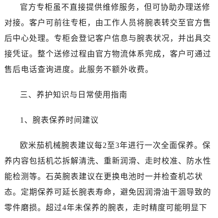
内蒙古自治区赤峰市红山区哈达街售后服务中心（需提前预约）
官方专柜虽不直接提供维修服务，但可协助办理送修
内蒙古自治区鄂尔多斯市东胜区伊金霍洛街售后服务中心（需提前预约）
对接。客户可前往专柜，由工作人员将腕表转交至官方售
内蒙古自治区呼伦贝尔市海拉尔区中央街售后服务中心（需提前预约）
后中心处理。专柜会登记客户信息与腕表状况，并出具交
内蒙古自治区通辽市科尔沁区明仁大街售后服务中心（需提前预约）
接凭证。整个送修过程由官方物流体系完成，客户可通过
内蒙古自治区乌海市海勃湾区人民南路售后服务中心（需提前预约）
售后电话查询进度。此服务不额外收费。
内蒙古自治区乌兰察布市集宁区恩和大街售后服务中心（需提前预约）
内蒙古自治区锡林郭勒盟市锡林浩特市光明街与额尔敦路交叉口售后服务中心（需提前预约）
三、养护知识与日常使用指南
内蒙古自治区兴安盟市乌兰浩特市兴安大街售后服务中心（需提前预约）
山西省大同市平城区迎宾街售后服务中心（需提前预约）
1、腕表保养时间建议
山西省晋城市城区黄华街售后服务中心（需提前预约）
山西省晋中市榆次区顺城街售后服务中心（需提前预约）
欧米茄机械腕表建议每2至3年进行一次全面保养。保
山西省临汾市尧都区解放路售后服务中心（需提前预约）
养内容包括机芯拆解清洗、重新润滑、走时校准、防水性
山西省吕梁市离石区永宁中路与建设街交叉口售后服务中心（需提前预约）
能检测等。石英腕表建议在更换电池时一并检查机芯状
山西省朔州市朔城区怡西路与鄯阳西街交汇处售后服务中心（需提前预约）
态。定期保养可延长腕表寿命，避免因润滑油干涸导致的
山西省忻州市忻府区和平东街与七一南路交叉口售后服务中心（需提前预约）
零件磨损。超过4年未保养的腕表，走时精度可能明显下
山西省阳泉市郊区平阳东街与新城大道交叉口售后服务中心（需提前预约）