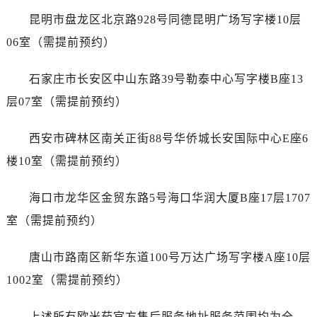
福建省福州市鼓楼区五四路128-1号恒力城写字楼15层03室售后服务中心（需提前预约）
昆明市盘龙区北京路928号同德昆明广场写字楼10层
福建省厦门市思明区湖滨东路95号万象城华润大厦B座11层1104室售后服务中心（需提前预约）
06室（需提前预约）
广东省潮州市潮安区新风路与潮汕路交汇处售后服务中心（需提前预约）
广东省广州市天河区天河路230号万菱汇国际中心A塔7层704室售后服务中心（需提前预约）
石家庄市长安区中山东路39号勒泰中心写字楼B座13
广东省广州市越秀区环市东路371-375号世界贸易中心大厦南塔15层1507室售后服务中心（需提前预约）
层07室（需提前预约）
广东省河源市源城区越王大道售后服务中心（需提前预约）
广东省惠州市惠城区江北文昌一路7号华贸大厦1座30层3005室售后服务中心（需提前预约）
西安市碑林区南关正街88号华侨城长安国际中心E座6
广东省江门市蓬江区广场西路售后服务中心（需提前预约）
楼10室（需提前预约）
广东省揭阳市榕城进贤门步行街售后服务中心（需提前预约）
广东省茂名市电白区水东街道迎宾大道售后服务中心（需提前预约）
海口市龙华区金贸东路5号海口华润大厦B座17层1707
广东省梅州市梅江区金燕大道售后服务中心（需提前预约）
室（需提前预约）
广东省清远市清城区湖西路售后服务中心（需提前预约）
广东省汕头市龙湖区长平路售后服务中心（需提前预约）
唐山市路南区新华东道100号万达广场写字楼A座10层
广东省汕尾市城区香洲街道园林社区翠园街售后服务中心（需提前预约）
1002室（需提前预约）
广东省韶关市武江区芙蓉新区与老城中心交汇处售后服务中心（需提前预约）
广东省深圳市罗湖区深南东路5001号华润大厦17层1701室售后服务中心（需提前预约）
上述所有欧米茄官方售后服务地址服务范围均为全