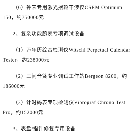
甘肃省平凉市崆峒区西大街售后服务中心（需提前预约）
（6）钟表专用激光摆轮干涉仪CSEM Optimum
甘肃省庆阳市西峰区南大街售后服务中心（需提前预约）
150，约750000元
甘肃省天水市秦州区民主路售后服务中心（需提前预约）
甘肃省武威市凉州区迎宾路售后服务中心（需提前预约）
2、复杂功能腕表专项调试设备
甘肃省张掖市甘州区民乐北路售后服务中心（需提前预约）
宁夏回族自治区固原市原州区文化街售后服务中心（需提前预约）
（1）万年历综合检测仪Witschi Perpetual Calendar
宁夏回族自治区石嘴山市大武口区贺兰山路售后服务中心（需提前预约）
Tester，约238000元
宁夏回族自治区吴忠市利通区开元大道售后服务中心（需提前预约）
宁夏回族自治区银川市兴庆区新华东路97号新百中心C馆一层C1-18号商铺售后服务中心（需提前预约）
（2）三问音簧专业调试工作站Bergeon 8200，约
宁夏回族自治区中卫市沙坡头区鼓楼东街售后服务中心（需提前预约）
186000元
青海省果洛藏族自治州玛沁县团结路售后服务中心（需提前预约）
青海省海北藏族自治州海晏县将军路售后服务中心（需提前预约）
（3）计时码表专项检测仪Vibrograf Chrono Test
青海省海东市乐都区滨河路售后服务中心（需提前预约）
Pro，约152000元
青海省海南藏族自治州共和县青海湖大街售后服务中心（需提前预约）
青海省海西蒙古族藏族自治州德令哈市柴达木路售后服务中心（需提前预约）
3、表盘/指针修复专用设备
青海省黄南藏族自治州同仁市德合隆路售后服务中心（需提前预约）