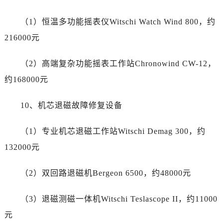
四川省内江市东兴区汉安大道售后服务中心（需提前预约）
四川省攀枝花市东区三线大道北段售后服务中心（需提前预约）
（1）恒温多功能摇表仪Witschi Watch Wind 800，约
四川省遂宁市船山区香林南路售后服务中心（需提前预约）
216000元
四川省雅安市雨城区熊猫大道售后服务中心（需提前预约）
四川省宜宾市翠屏区长翠路售后服务中心（需提前预约）
（2）高端复杂功能摇表工作站Chronowind CW-12，
四川省资阳市雁江区滨江大道一段与和平南路售后服务中心（需提前预约）
约168000元
四川省自贡市自流井区华商北路售后服务中心（需提前预约）
西藏自治区阿里地区噶尔县北京西路售后服务中心（需提前预约）
10、机芯退磁故障修复设备
西藏自治区昌都市卡若区昌都西路售后服务中心（需提前预约）
西藏自治区拉萨市城关区北京中路售后服务中心（需提前预约）
（1）专业机芯退磁工作站Witschi Demag 300，约
西藏自治区林芝市巴宜区广东路售后服务中心（需提前预约）
132000元
西藏自治区那曲市色尼区浙江西路售后服务中心（需提前预约）
西藏自治区日喀则市桑珠孜区上海中路售后服务中心（需提前预约）
（2）双回路退磁机Bergeon 6500，约48000元
西藏自治区山南市乃东区湖北大道售后服务中心（需提前预约）
（3）退磁测磁一体机Witschi Teslascope II，约11000
云南省保山市隆阳区正阳路售后服务中心（需提前预约）
云南省楚雄彝族自治州楚雄市鹿城南路售后服务中心（需提前预约）
元