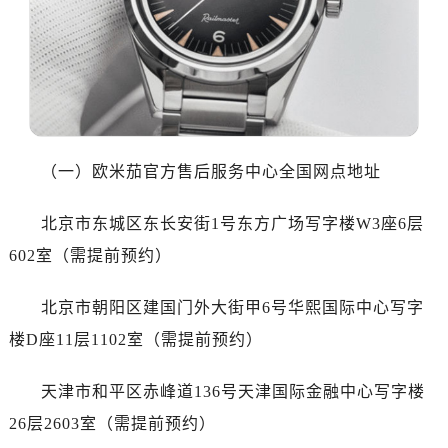
沈阳市沈河区中街路137号亨得利名表服务中心（品牌授权店）1层整层（需提前预约）
沈阳市沈河区中街路83号亨得利名表服务中心（品牌授权店）1层整层（需提前预约）
乌鲁木齐市天山区红山路26号时代广场（CCMALL）C座17层17-B（需提前预约）
温州市鹿城区锦绣路1067号置信广场10层1015室（需提前预约）
哈尔滨市道里区友谊西路600号富力中心T2座写字楼29层03室（需提前预约）
大连市中山区人民路15号国际金融大厦7层G室（需提前预约）
（一）欧米茄官方售后服务中心全国网点地址
佛山市禅城区季华五路57号万科金融中心C座12层1205室（需提前预约）
东莞市东城街道鸿福东路1号民盈国贸中心T1写字楼9层907室（需提前预约）
北京市东城区东长安街1号东方广场写字楼W3座6层
无锡市梁溪区人民中路139号恒隆广场写字楼1座11层1104室（需提前预约）
602室（需提前预约）
南通市崇川区工农路57号圆融广场写字楼16层1603室（需提前预约）
苏州市苏州工业园区星港街199号苏州中心办公楼C座22层08室（需提前预约）
北京市朝阳区建国门外大街甲6号华熙国际中心写字
武汉市江汉区解放大道686号世界贸易大厦38层09室（需提前预约）
楼D座11层1102室（需提前预约）
南宁市青秀区金湖路59号地王大厦12楼1224室（需提前预约）
合肥市蜀山区潜山路111号万象城华润大厦B座12楼03室（需提前预约）
天津市和平区赤峰道136号天津国际金融中心写字楼
泉州市丰泽区宝洲路729号浦西万达中心写字楼A座7楼709室（需提前预约）
26层2603室（需提前预约）
青岛市南区山东路6号华润大厦B座22层04室（需提前预约）