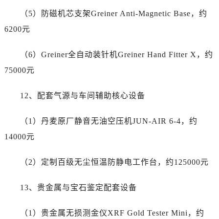
黑龙江省哈尔滨市道里区友谊西路600号富力中心T2座写字楼29层03室室售后服务中心（需提前预约）
（5）防磁机芯支架Greiner Anti-Magnetic Base，约
辽宁省大连市中山区人民路15号国际金融大厦7层G室售后服务中心（需提前预约）
6200元
广东省佛山市禅城区季华五路57号万科金融中心C座12层1205室售后服务中心（需提前预约）
广东省东莞市东城街道鸿福东路1号民盈国贸中心T1写字楼9层907室售后服务中心（需提前预约）
（6）Greiner全自动装针机Greiner Hand Fitter X，约
江苏省无锡市梁溪区人民中路139号恒隆广场写字楼1座11层1104室售后服务中心（需提前预约）
75000元
江苏省南通市崇川区工农路57号圆融广场写字楼16层1603室售后服务中心（需提前预约）
江苏省苏州市苏州工业园区 星港街199号苏州中心办公楼C座22层08室售后服务中心（需提前预约）
12、配套气源与车间辅助核心设备
湖北省武汉市江汉区解放大道686号世界贸易大厦38层09室售后服务中心（需提前预约）
广西省南宁市青秀区金湖路59号地王大厦12楼1224室售后服务中心（需提前预约）
（1）丹麦原厂静音无油空压机JUN-AIR 6-4，约
安徽省合肥市蜀山区潜山路111号万象城华润大厦B座12楼03室售后服务中心（需提前预约）
14000元
福建省泉州市丰泽区宝洲路729号浦西万达中心写字楼A座7楼709室售后服务中心（需提前预约）
山东省青岛市南区山东路6号华润大厦B座22层04室售后服务中心（需提前预约）
（2）定制百级无尘恒温防静电工作台，约125000元
山东省烟台市芝罘区胜利路139号万达金融中心A座907室售后服务中心（需提前预约）
吉林省长春市朝阳区西安大路727号中银大厦A座(旺进大厦)18层09室售后服务中心（需提前预约）
13、贵金属与宝石鉴定配套设备
贵州省贵阳市南明区都司高架桥路33号亨特国际金融中心14楼14D售后服务中心（需提前预约）
云南省昆明市盘龙区北京路928号同德昆明广场写字楼10层06室售后服务中心（需提前预约）
（1）贵金属无损测金仪XRF Gold Tester Mini，约