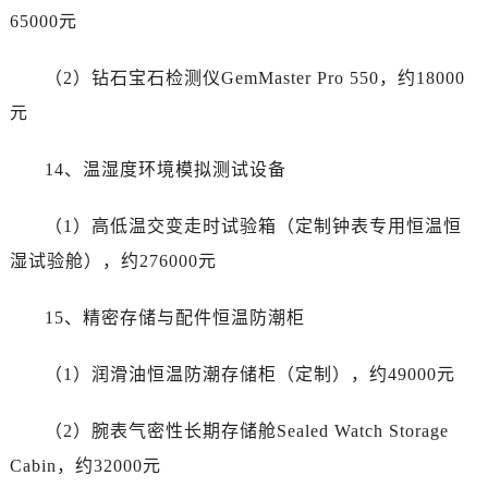
河北省石家庄市长安区中山东路39号勒泰中心写字楼B座13层07室售后服务中心（需提前预约）
65000元
陕西省西安市碑林区南关正街88号华侨城长安国际中心E座6楼10室售后服务中心（需提前预约）
海南省海口市龙华区金贸东路5号海口华润大厦B座17层1707室售后服务中心（需提前预约）
（2）钻石宝石检测仪GemMaster Pro 550，约18000
河北省唐山市路南区新华东道100号万达广场写字楼A座10层1002室售后服务中心（需提前预约）
元
台州市椒江区东海大道1800号腾达中心东1幢20楼2002室售后服务中心（需提前预约）
呼和浩特市玉泉区大学西街70号华润万象城写字楼（鄂尔多斯大厦）23层2326室售后服务中心（需提前预约）
14、温湿度环境模拟测试设备
兰州市七里河区西津西路16号兰州中心写字楼21层2102室售后服务中心（需提前预约）
重庆市解放碑渝中区民权路28号英利国际金融中心写字楼20层01室售后服务中心（需提前预约）
（1）高低温交变走时试验箱（定制钟表专用恒温恒
节假日正常营业！
湿试验舱），约276000元
15、精密存储与配件恒温防潮柜
（1）润滑油恒温防潮存储柜（定制），约49000元
（2）腕表气密性长期存储舱Sealed Watch Storage
Cabin，约32000元