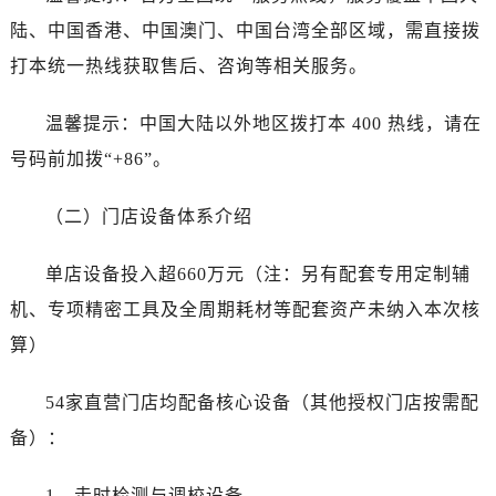
湖北省黄冈市黄州区赤壁大道售后服务中心（需提前预约）
陆、中国香港、中国澳门、中国台湾全部区域，需直接拨
湖北省黄石市黄石港区武汉路售后服务中心（需提前预约）
打本统一热线获取售后、咨询等相关服务。
湖北省荆门市东宝中天街步行街售后服务中心（需提前预约）
湖北省荆州市荆州区荆中路售后服务中心（需提前预约）
温馨提示：中国大陆以外地区拨打本 400 热线，请在
湖北省十堰市茅箭区人民北路售后服务中心（需提前预约）
号码前加拨“+86”。
湖北省随州市曾都区青年路售后服务中心（需提前预约）
湖北省咸宁市咸安区长安大道售后服务中心（需提前预约）
（二）门店设备体系介绍
湖北省襄阳市樊城区长虹路与人民路交叉口售后服务中心（需提前预约）
湖北省孝感市孝南区复兴大道售后服务中心（需提前预约）
单店设备投入超660万元（注：另有配套专用定制辅
湖北省宜昌市西陵区夷陵大道与港窑路售后服务中心（需提前预约）
机、专项精密工具及全周期耗材等配套资产未纳入本次核
湖南省常德市武陵区人民路售后服务中心（需提前预约）
算）
湖南省郴州市北湖区国庆北路售后服务中心（需提前预约）
湖南省衡阳市雁峰区解放路售后服务中心（需提前预约）
54家直营门店均配备核心设备（其他授权门店按需配
湖南省怀化市鹤城区迎丰中路售后服务中心（需提前预约）
备）：
湖南省娄底市娄星区长青街售后服务中心（需提前预约）
湖南省邵阳市双清区东风路售后服务中心（需提前预约）
1、走时检测与调校设备