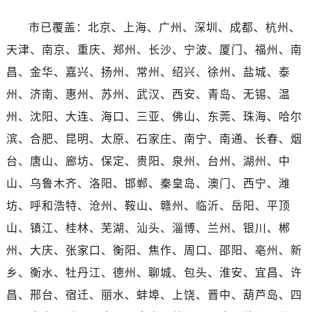
广西壮族自治区玉林市玉州区金玉路售后服务中心（需提前预约）
海南省儋州市儋州市那大镇兰洋北路售后服务中心（需提前预约）
市已覆盖：北京、上海、广州、深圳、成都、杭州、
海南省东方市八所镇解放西路售后服务中心（需提前预约）
天津、南京、重庆、郑州、长沙、宁波、厦门、福州、南
海南省琼海市嘉积镇东风路售后服务中心（需提前预约）
昌、金华、嘉兴、扬州、常州、绍兴、徐州、盐城、泰
海南省三沙市西沙区西沙群岛永兴岛北京路售后服务中心（需提前预约）
州、济南、惠州、苏州、武汉、西安、青岛、无锡、温
海南省三亚市吉阳区迎宾路售后服务中心（需提前预约）
州、沈阳、大连、海口、三亚、佛山、东莞、珠海、哈尔
海南省万宁市万城镇解放路售后服务中心（需提前预约）
滨、合肥、昆明、太原、石家庄、南宁、南通、长春、烟
海南省文昌市文城镇教育东路售后服务中心（需提前预约）
台、唐山、廊坊、保定、贵阳、泉州、台州、湖州、中
海南省五指山市通什镇三月三大道售后服务中心（需提前预约）
香港特别行政区尖沙咀区油尖旺区广东道售后服务中心（需提前预约）
山、乌鲁木齐、洛阳、邯郸、秦皇岛、澳门、西宁、潍
香港特别行政区金钟区中西区金钟道售后服务中心（需提前预约）
坊、呼和浩特、沧州、鞍山、赣州、临沂、岳阳、平顶
香港特别行政区九龙区油尖旺区弥敦道售后服务中心（需提前预约）
山、镇江、桂林、芜湖、汕头、淄博、兰州、银川、郴
香港特别行政区铜锣湾区湾仔区轩尼诗道售后服务中心（需提前预约）
州、大庆、张家口、衡阳、焦作、周口、邵阳、亳州、新
河南省安阳市文峰区解放大道售后服务中心（需提前预约）
乡、衡水、牡丹江、德州、聊城、包头、淮安、宜昌、许
河南省鹤壁市淇滨区九州路售后服务中心（需提前预约）
昌、邢台、宿迁、丽水、蚌埠、上饶、晋中、葫芦岛、四
河南省济源市沁园街道济水大道售后服务中心（需提前预约）