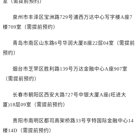
室（需提前预约）
浙江省杭州市上城区钱江路1366号华润大厦A座5层503-5室售后服务中心（需提前预约）
浙江省湖州市吴兴区劳动路售后服务中心（需提前预约）
泉州市丰泽区宝洲路729号浦西万达中心写字楼A座7
浙江省嘉兴市南湖区广益路705号嘉兴世界贸易中心A座13层1304室售后服务中心（需提前预约）
楼709室（需提前预约）
浙江省金华市金东区东市南街777号金华万达广场4号楼22楼2209室售后服务中心（需提前预约）
浙江省丽水市莲都区解放街售后服务中心（需提前预约）
青岛市南区山东路6号华润大厦B座22层04室（需提前
浙江省宁波市江北区大闸南路500号来福士广场办公楼20层2009室售后服务中心（需提前预约）
预约）
浙江省衢州市柯城区上街售后服务中心（需提前预约）
浙江省绍兴市越城区胜利东路379号世茂天际中心写字楼8层805室售后服务中心（需提前预约）
烟台市芝罘区胜利路139号万达金融中心A座907室
浙江省舟山市定海区解放东路售后服务中心（需提前预约）
（需提前预约）
澳门特别行政区大堂区议事亭前地（新马路）售后服务中心（需提前预约）
澳门特别行政区风顺堂区南湾大马路售后服务中心（需提前预约）
长春市朝阳区西安大路727号中银大厦A座(旺进大
澳门特别行政区花地玛堂区关闸广场售后服务中心（需提前预约）
厦)18层09室（需提前预约）
澳门特别行政区花王堂区大三巴商圈售后服务中心（需提前预约）
澳门特别行政区嘉模堂区官也街售后服务中心（需提前预约）
贵阳市南明区都司高架桥路33号亨特国际金融中心14
澳门省路氹城市金光大道售后服务中心（需提前预约）
楼14D（需提前预约）
澳门特别行政区望德堂区塔石广场售后服务中心（需提前预约）