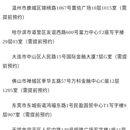
江苏省南京市秦淮区中山南路1号南京中心22层22-C1-C3室售后服务中心（需提前预约）
温州市鹿城区锦绣路1067号置信广场10层1015室（需
江苏省宿迁市宿城区西湖路售后服务中心（需提前预约）
提前预约）
江苏省泰州市海陵区永定东路399号置地商务中心东塔（华润万象城）17层1706室售后服务中心（需提前预约）
江苏省徐州市鼓楼区淮海东路29号苏宁广场IFC国际金融中心35层3508室售后服务中心（需提前预约）
哈尔滨市道里区友谊西路600号富力中心T2座写字楼
江苏省盐城市盐都区世纪大道5号盐城金融城写字楼1号楼16层1604室售后服务中心（需提前预约）
29层03室（需提前预约）
江苏省扬州市邗江区国展路29号星耀天地写字楼1号楼18层1803室售后服务中心（需提前预约）
江苏省镇江市京口区中山东路售后服务中心（需提前预约）
大连市中山区人民路15号国际金融大厦7层G室（需提
江西省抚州市临川区赣东大道售后服务中心（需提前预约）
前预约）
江西省赣州市章贡区文清路售后服务中心（需提前预约）
江西省吉安市吉州区井冈山大道售后服务中心（需提前预约）
佛山市禅城区季华五路57号万科金融中心C座12层
江西省景德镇市珠山区珠山中路售后服务中心（需提前预约）
1205室（需提前预约）
江西省九江市浔阳区浔阳路售后服务中心（需提前预约）
江西省南昌市红谷滩新区红谷中大道998号绿地双子塔（中央广场）A1座办公楼14层1407室售后服务中心（需提前预约）
东莞市东城街道鸿福东路1号民盈国贸中心T1写字楼9
江西省萍乡市安源区萍安北大道与康庄路交叉口售后服务中心（需提前预约）
层907室（需提前预约）
江西省上饶市信州区滨江西路售后服务中心（需提前预约）
江西省新余市渝水区北湖西路售后服务中心（需提前预约）
无锡市梁溪区人民中路139号恒隆广场写字楼1座11层