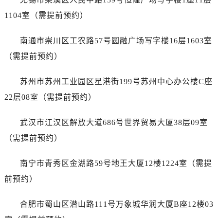
江西省宜春市袁州区中山中路售后服务中心（需提前预约）
1104室（需提前预约）
江西省鹰潭市月湖区胜利东路售后服务中心（需提前预约）
山东省德州市德城区东风中路售后服务中心（需提前预约）
南通市崇川区工农路57号圆融广场写字楼16层1603室
山东省东营市东营区济南路售后服务中心（需提前预约）
（需提前预约）
山东省济南市历下区经十路11111号华润中心写字楼（万象城）15层1508室售后服务中心（需提前预约）
山东省济宁市任城区太白楼路售后服务中心（需提前预约）
苏州市苏州工业园区星港街199号苏州中心办公楼C座
山东省莱芜市文化南路8号银座商城名表维修一楼名表维修售后服务中心（需提前预约）
22层08室（需提前预约）
山东省临沂市兰山区解放路售后服务中心（需提前预约）
山东省日照市东港区烟台路售后服务中心（需提前预约）
武汉市江汉区解放大道686号世界贸易大厦38层09室
山东省泰安市泰山区财源街道泰山大街售后服务中心（需提前预约）
（需提前预约）
山东省威海市环翠区新威海路89号振华商厦一楼名表维修售后服务中心（需提前预约）
山东省潍坊市奎文区东风东街售后服务中心（需提前预约）
南宁市青秀区金湖路59号地王大厦12楼1224室（需提
山东省枣庄市滕州市北辛路与善国路交叉口售后服务中心（需提前预约）
前预约）
山东省淄博市张店区金晶大道售后服务中心（需提前预约）
上海市黄浦区南京东路299号宏伊国际广场写字楼8层806室售后服务中心（需提前预约）
合肥市蜀山区潜山路111号万象城华润大厦B座12楼03
上海市徐汇区虹桥路3号港汇中心2座37层3705室售后服务中心（需提前预约）