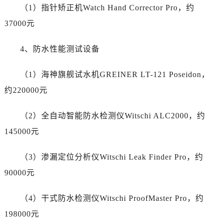
青海省西宁市城西区海湖新区西关大道售后服务中心（需提前预约）
（1）指针矫正机Watch Hand Corrector Pro，约
青海省玉树藏族自治州结古镇胜利路售后服务中心（需提前预约）
37000元
陕西省安康市汉滨区金州路售后服务中心（需提前预约）
陕西省宝鸡市渭滨区经二路售后服务中心（需提前预约）
4、防水性能测试设备
陕西省汉中市汉台区北大街售后服务中心（需提前预约）
陕西省商洛市商州区州城街售后服务中心（需提前预约）
（1）海神旗舰试水机GREINER LT-121 Poseidon，
陕西省铜川市王益区红旗街售后服务中心（需提前预约）
约220000元
陕西省渭南市临渭区东风大街售后服务中心（需提前预约）
陕西省咸阳市秦都区沣西新城统一西路与白马河路交汇处售后服务中心（需提前预约）
（2）全自动智能防水检测仪Witschi ALC2000，约
陕西省延安市宝塔区中心街售后服务中心（需提前预约）
145000元
陕西省榆林市榆阳区长兴路售后服务中心（需提前预约）
新疆维吾尔自治区阿克苏市东大街售后服务中心（需提前预约）
（3）渗漏定位分析仪Witschi Leak Finder Pro，约
新疆维吾尔自治区阿拉尔市胜利大道售后服务中心（需提前预约）
90000元
新疆维吾尔自治区阿拉山口市友好路售后服务中心（需提前预约）
新疆维吾尔自治区阿勒泰市解放路售后服务中心（需提前预约）
（4）干式防水检测仪Witschi ProofMaster Pro，约
新疆维吾尔自治区阿图什市光明路售后服务中心（需提前预约）
198000元