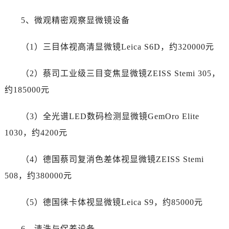
新疆维吾尔自治区白杨市军垦路售后服务中心（需提前预约）
新疆维吾尔自治区北屯市团结路售后服务中心（需提前预约）
5、微观精密观察显微镜设备
新疆维吾尔自治区博乐市博乐市北京路售后服务中心（需提前预约）
（1）三目体视高清显微镜Leica S6D，约320000元
新疆维吾尔自治区昌吉市延安北路售后服务中心（需提前预约）
新疆维吾尔自治区阜康市博峰路售后服务中心（需提前预约）
（2）蔡司工业级三目变焦显微镜ZEISS Stemi 305，
新疆维吾尔自治区哈密市伊州区建国北路售后服务中心（需提前预约）
约185000元
新疆维吾尔自治区和田市和田市北京西路售后服务中心（需提前预约）
新疆维吾尔自治区胡杨河市胡杨河市胡杨路售后服务中心（需提前预约）
（3）全光谱LED数码检测显微镜GemOro Elite
新疆维吾尔自治区霍尔果斯市亚欧北路售后服务中心（需提前预约）
1030，约4200元
新疆维吾尔自治区喀什市解放北路售后服务中心（需提前预约）
新疆维吾尔自治区可克达拉市幸福路售后服务中心（需提前预约）
（4）德国蔡司复消色差体视显微镜ZEISS Stemi
新疆维吾尔自治区克拉玛依市克拉玛依区友谊路售后服务中心（需提前预约）
508，约380000元
新疆维吾尔自治区库车市库车市文化东路售后服务中心（需提前预约）
新疆维吾尔自治区库尔勒市库尔勒市人民东路售后服务中心（需提前预约）
（5）德国徕卡体视显微镜Leica S9，约85000元
新疆维吾尔自治区奎屯市团结西街售后服务中心（需提前预约）
新疆维吾尔自治区昆玉市昆泉街售后服务中心（需提前预约）
6、清洗与保养设备