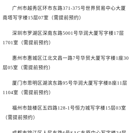
河北省保定市竞秀区朝阳北大街北国先天下售后服务中心（需提前预约）
广州市越秀区环市东路371-375号世界贸易中心大厦
内蒙古自治区阿拉善盟市左旗土尔扈特大街售后服务中心（需提前预约）
南塔写字楼15层07室（需提前预约）
内蒙古自治区巴彦淖尔市临河区新华街售后服务中心（需提前预约）
内蒙古自治区包头市青山区幸福路甲3号王府井百货名表维修售后服务中心（需提前预约）
深圳市罗湖区深南东路5001号华润大厦写字楼17层
内蒙古自治区赤峰市红山区哈达街售后服务中心（需提前预约）
1701室（需提前预约）
内蒙古自治区鄂尔多斯市东胜区伊金霍洛街售后服务中心（需提前预约）
内蒙古自治区呼伦贝尔市海拉尔区中央街售后服务中心（需提前预约）
惠州市惠城区江北文昌一路7号华贸大厦写字楼1座30
内蒙古自治区通辽市科尔沁区明仁大街售后服务中心（需提前预约）
层05室（需提前预约）
内蒙古自治区乌海市海勃湾区人民南路售后服务中心（需提前预约）
内蒙古自治区乌兰察布市集宁区恩和大街售后服务中心（需提前预约）
厦门市思明区湖滨东路95号华润大厦写字楼B座11层
内蒙古自治区锡林郭勒盟市锡林浩特市光明街与额尔敦路交叉口售后服务中心（需提前预约）
1104室（需提前预约）
内蒙古自治区兴安盟市乌兰浩特市兴安大街售后服务中心（需提前预约）
山西省大同市平城区迎宾街售后服务中心（需提前预约）
福州市鼓楼区五四路128-1号恒力城写字楼15层03室
山西省晋城市城区黄华街售后服务中心（需提前预约）
（需提前预约）
山西省晋中市榆次区顺城街售后服务中心（需提前预约）
山西省临汾市尧都区解放路售后服务中心（需提前预约）
成都市锦江区人民东路6号SAC东原中心写字楼24层