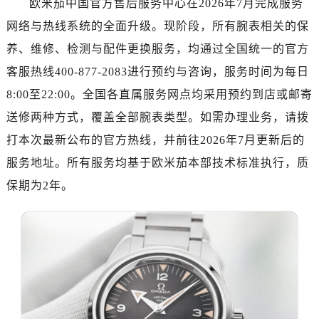
欧米茄中国官方售后服务中心在2026年7月完成服务
金华市金东区东市南街777号金华万达广场写字楼4号楼22层2209室（需提前预约）
网络与热线系统的全面升级。现阶段，所有腕表相关的保
绍兴市越城区胜利东路379号世茂天际中心写字楼8层805室（需提前预约）
嘉兴市南湖区广益路705号嘉兴世界贸易中心写字楼A座13层1304室（需提前预约）
养、维修、检测与配件更换服务，均通过全国统一的官方
南昌市红谷滩新区红谷中大道998号绿地双子塔（中央广场）A1座办公楼14层07室（需提前预约）
客服热线400-877-2083进行预约与咨询，服务时间为每日
济南市历下区经十路11111号华润中心写字楼（万象城）15层1508室（需提前预约）
8:00至22:00。全国各直属服务网点均采用预约到店或邮寄
广州市天河区天河路230号万菱汇国际中心写字楼A塔7层704室（需提前预约）
送修两种方式，覆盖全部腕表类型。如需办理业务，请拨
广州市越秀区环市东路371-375号世界贸易中心大厦南塔写字楼15层07室（需提前预约）
打本次最新公布的官方热线，并前往2026年7月更新后的
深圳市罗湖区深南东路5001号华润大厦写字楼17层1701室（需提前预约）
服务地址。所有服务均基于欧米茄本部技术标准执行，质
惠州市惠城区江北文昌一路7号华贸大厦写字楼1座30层05室（需提前预约）
保期为2年。
厦门市思明区湖滨东路95号华润大厦写字楼B座11层1104室（需提前预约）
福州市鼓楼区五四路128-1号恒力城写字楼15层03室（需提前预约）
成都市锦江区人民东路6号SAC东原中心写字楼24层2406B室（需提前预约）
重庆市江北区观音桥步行街2号融恒时代广场写字楼9层902室（需提前预约）
长沙市芙蓉区定王台街道建湘路393号世茂环球金融中心写字楼（芙蓉广场）10层13室（需提前预约）
郑州市二七区铭功路10号华润大厦写字楼29层2905室（需提前预约）
太原市迎泽区解放路15号亨得利名表服务中心（品牌授权店）3层整层（需提前预约）