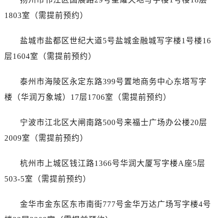
黑龙江省佳木斯市向阳区长安路售后服务中心（需提前预约）
1803室（需提前预约）
黑龙江省牡丹江市东安区太平路售后服务中心（需提前预约）
黑龙江省七台河市桃山区大同街售后服务中心（需提前预约）
盐城市盐都区世纪大道5号盐城金融城写字楼1号楼16
黑龙江省齐齐哈尔市龙沙区龙华路售后服务中心（需提前预约）
层1604室（需提前预约）
黑龙江省双鸭山市尖山区新兴大街售后服务中心（需提前预约）
黑龙江省绥化市北林区新华街与康庄路交叉口售后服务中心（需提前预约）
泰州市海陵区永定东路399号置地商务中心东塔写字
黑龙江省伊春市伊美区通河路售后服务中心（需提前预约）
楼（华润万象城）17层1706室（需提前预约）
吉林省白城市洮北区明仁南街售后服务中心（需提前预约）
吉林省白山市浑江区浑江大街售后服务中心（需提前预约）
宁波市江北区大闸南路500号来福士广场办公楼20层
吉林省吉林市船营区河南街售后服务中心（需提前预约）
2009室（需提前预约）
吉林省辽源市龙山区人民大街售后服务中心（需提前预约）
吉林省梅河口市新华街道梅河大街售后服务中心（需提前预约）
杭州市上城区钱江路1366号华润大厦写字楼A座5层
吉林省四平市铁东区紫气大路与南九经街交汇处售后服务中心（需提前预约）
503-5室（需提前预约）
吉林省松原市宁江区五环大街售后服务中心（需提前预约）
吉林省通化市东昌区环通乡江南大街售后服务中心（需提前预约）
金华市金东区东市南街777号金华万达广场写字楼4号
吉林省延边市延吉市解放路售后服务中心（需提前预约）