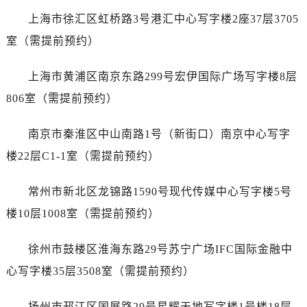
烟台市芝罘区胜利路139号万达金融中心A座907室（需提前预约）
上海市徐汇区虹桥路3号港汇中心写字楼2座37层3705
长春市朝阳区西安大路727号中银大厦A座(旺进大厦)18层09室（需提前预约）
室（需提前预约）
贵阳市南明区都司高架桥路33号亨特国际金融中心14楼14D（需提前预约）
昆明市盘龙区北京路928号同德昆明广场写字楼10层06室（需提前预约）
上海市黄浦区南京东路299号宏伊国际广场写字楼8层
石家庄市长安区中山东路39号勒泰中心写字楼B座13层07室（需提前预约）
806室（需提前预约）
西安市碑林区南关正街88号华侨城长安国际中心E座6楼10室（需提前预约）
海口市龙华区金贸东路5号海口华润大厦B座17层1707室（需提前预约）
南京市秦淮区中山南路1号（新街口）南京中心写字
唐山市路南区新华东道100号万达广场写字楼A座10层1002室（需提前预约）
楼22层C1-1室（需提前预约）
台州市椒江区东海大道1800号腾达中心东1幢20楼2002室（需提前预约）
内蒙古自治区呼和浩特市玉泉区大学西街70号华润万象城写字楼（鄂尔多斯大厦）23层2326室（需提前预约）
常州市新北区龙锦路1590号现代传媒中心写字楼5号
甘肃省兰州市七里河区西津西路16号兰州中心写字楼21层2102室（需提前预约）
楼10层1008室（需提前预约）
重庆市解放碑渝中区民权路28号英利国际金融中心写字楼20层01室（需提前预约）
黑龙江省大庆市萨尔图区会战大街售后服务中心（需提前预约）
徐州市鼓楼区淮海东路29号苏宁广场IFC国际金融中
黑龙江省鹤岗市向阳区红军路售后服务中心（需提前预约）
心写字楼35层3508室（需提前预约）
黑龙江省黑河市爱辉区中央街售后服务中心（需提前预约）
黑龙江省鸡西市鸡冠区红军路售后服务中心（需提前预约）
扬州市邗江区国展路29号星耀天地写字楼1号楼18层