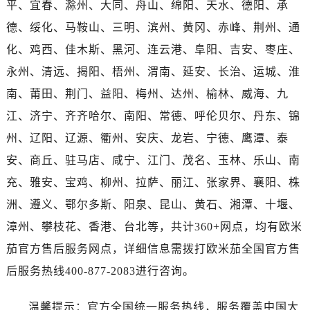
平、宜春、滁州、大同、舟山、绵阳、天水、德阳、承
河南省焦作市解放区解放路售后服务中心（需提前预约）
河南省开封市鼓楼区中山路售后服务中心（需提前预约）
德、绥化、马鞍山、三明、滨州、黄冈、赤峰、荆州、通
河南省洛阳市西工区中州中路与解放路交叉口售后服务中心（需提前预约）
化、鸡西、佳木斯、黑河、连云港、阜阳、吉安、枣庄、
河南省漯河市源汇区交通路售后服务中心（需提前预约）
永州、清远、揭阳、梧州、渭南、延安、长治、运城、淮
河南省南阳市宛城区范蠡东路与南都路交叉口售后服务中心（需提前预约）
南、莆田、荆门、益阳、梅州、达州、榆林、威海、九
河南省平顶山市卫东区建设路售后服务中心（需提前预约）
江、济宁、齐齐哈尔、南阳、常德、呼伦贝尔、丹东、锦
河南省濮阳市大华龙区开州路绿城路交叉口售后服务中心（需提前预约）
州、辽阳、辽源、衢州、安庆、龙岩、宁德、鹰潭、泰
河南省三门峡市湖滨区和平路售后服务中心（需提前预约）
安、商丘、驻马店、咸宁、江门、茂名、玉林、乐山、南
河南省商丘市梁园区神火大道售后服务中心（需提前预约）
河南省新乡市红旗区人民路售后服务中心（需提前预约）
充、雅安、宝鸡、柳州、拉萨、丽江、张家界、襄阳、株
河南省信阳市浉河区东方红大道售后服务中心（需提前预约）
洲、遵义、鄂尔多斯、阳泉、昆山、黄石、湘潭、十堰、
河南省许昌市魏都区建安大道与八龙路交叉口售后服务中心（需提前预约）
漳州、攀枝花、香港、台北等，共计360+网点，均有欧米
河南省郑州市二七区民主路10号华润大厦29层2905室售后服务中心（需提前预约）
茄官方售后服务网点，详细信息需拨打欧米茄全国官方售
河南省周口市川汇区七一路售后服务中心（需提前预约）
后服务热线400-877-2083进行咨询。
河南省驻马店市驿城区乐山大道与置地大道交叉口售后服务中心（需提前预约）
湖北省鄂州市鄂城区文星大道售后服务中心（需提前预约）
温馨提示：官方全国统一服务热线，服务覆盖中国大