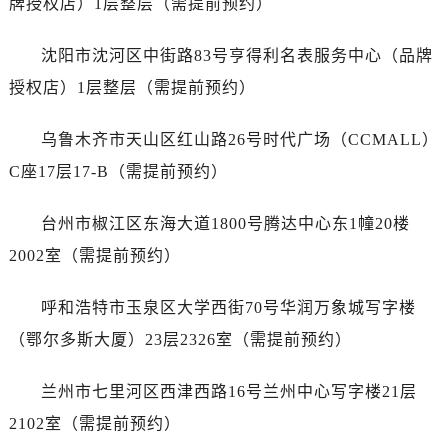
牌授权店）1层整层（需提前预约）
安徽省黄山市屯溪区黄山西路售后服务中心（需提前预约）
安徽省六安市金安区解放中路售后服务中心（需提前预约）
沈阳市沈河区中街路83号亨得利名表服务中心（品牌
安徽省马鞍山市雨山区湖南西路售后服务中心（需提前预约）
授权店）1层整层（需提前预约）
安徽省宿州市埇桥区人民中路售后服务中心（需提前预约）
安徽省铜陵市铜官区石城大道售后服务中心（需提前预约）
乌鲁木齐市天山区红山路26号时代广场（CCMALL）
安徽省芜湖市镜湖区中山路步行街售后服务中心（需提前预约）
C座17层17-B（需提前预约）
安徽省宣城市宣州区叠嶂西路售后服务中心（需提前预约）
福建省龙岩市新罗区九一南路售后服务中心（需提前预约）
台州市椒江区东海大道1800号腾达中心东1幢20楼
福建省南平市建阳区人民西路售后服务中心（需提前预约）
2002室（需提前预约）
福建省宁德市蕉城区天湖东路售后服务中心（需提前预约）
福建省莆田市城厢区霞林街道荔华东大道售后服务中心（需提前预约）
呼和浩特市玉泉区大学西街70号华润万象城写字楼
福建省三明市三元区东乾二路售后服务中心（需提前预约）
（鄂尔多斯大厦）23层2326室（需提前预约）
福建省漳州市龙文区步港路售后服务中心（需提前预约）
江苏省常州市新北区龙锦路1590号现代传媒中心5号楼10层1008室售后服务中心（需提前预约）
兰州市七里河区西津西路16号兰州中心写字楼21层
江苏省淮安市清江浦区淮海北路售后服务中心（需提前预约）
2102室（需提前预约）
江苏省连云港市海州区通灌北路售后服务中心（需提前预约）