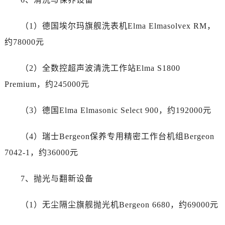
新疆维吾尔自治区沙湾市三道河子镇世纪大道南路售后服务中心（需提前预约）
新疆维吾尔自治区石河子市北二路售后服务中心（需提前预约）
（1）德国埃尔玛旗舰洗表机Elma Elmasolvex RM，
新疆维吾尔自治区双河市光明路售后服务中心（需提前预约）
约78000元
新疆维吾尔自治区塔城市塔城地区闻琴路售后服务中心（需提前预约）
新疆维吾尔自治区铁门关市兴疆路售后服务中心（需提前预约）
（2）全数控超声波清洗工作站Elma S1800
新疆维吾尔自治区图木舒克市图木舒克市中兴街售后服务中心（需提前预约）
Premium，约245000元
新疆维吾尔自治区吐鲁番市高昌区文化中路文化中路售后服务中心（需提前预约）
新疆维吾尔自治区乌苏市乌鲁木齐北路售后服务中心（需提前预约）
（3）德国Elma Elmasonic Select 900，约192000元
新疆维吾尔自治区五家渠市长征西街售后服务中心（需提前预约）
新疆维吾尔自治区新星市东风路售后服务中心（需提前预约）
（4）瑞士Bergeon保养专用精密工作台机组Bergeon
新疆维吾尔自治区伊宁市解放西路售后服务中心（需提前预约）
7042-1，约36000元
贵州省安顺市西秀区中华南路售后服务中心（需提前预约）
贵州省毕节市七星关区松山路售后服务中心（需提前预约）
7、抛光与翻新设备
贵州省六盘水市钟山区钟山大道售后服务中心（需提前预约）
贵州省黔东南苗族侗族自治州凯里市北京西路售后服务中心（需提前预约）
（1）无尘隔尘旗舰抛光机Bergeon 6680，约69000元
贵州省黔西南布依族苗族自治州兴义市大道与桔香路交汇处售后服务中心（需提前预约）