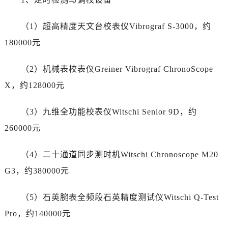
湖南省湘潭市雨湖区莲城大道售后服务中心（需提前预约）
湖南省益阳市赫山区桃花仑路售后服务中心（需提前预约）
（1）超高精度天文台校表仪Vibrograf S-3000，约
湖南省永州市冷水滩区永州大道与中兴路交叉口售后服务中心（需提前预约）
180000元
湖南省岳阳市岳阳楼区东茅岭路售后服务中心（需提前预约）
湖南省张家界市永定区解放路售后服务中心（需提前预约）
（2）机械表校表仪Greiner Vibrograf ChronoScope
湖南省长沙市芙蓉区建湘路393号世茂环球金融中心写字楼10层1013室售后服务中心（需提前预约）
X，约128000元
湖南省株洲市芦淞区建设南路售后服务中心（需提前预约）
甘肃省白银市白银区北京路售后服务中心（需提前预约）
（3）九维全功能校表仪Witschi Senior 9D，约
甘肃省定西市安定区解放路售后服务中心（需提前预约）
260000元
甘肃省敦煌市沙州镇阳关中路售后服务中心（需提前预约）
甘肃省合作市人民街售后服务中心（需提前预约）
（4）二十通道同步测时机Witschi Chronoscope M20
甘肃省嘉峪关市雄关区新华中路售后服务中心（需提前预约）
G3，约380000元
甘肃省金昌市金川区北京路售后服务中心（需提前预约）
甘肃省酒泉市肃州区西大街售后服务中心（需提前预约）
（5）石英腕表全频段石英精度测试仪Witschi Q-Test
甘肃省临夏市城南街道团结路售后服务中心（需提前预约）
Pro，约140000元
甘肃省陇南市武都区人民路售后服务中心（需提前预约）