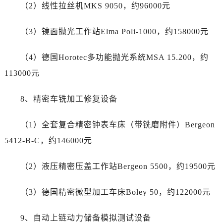
贵州省铜仁市碧江区民主路售后服务中心（需提前预约）
（2）线性拉丝机MKS 9050，约96000元
贵州省遵义市红花岗区共青大道与嵩山路交叉口售后服务中心（需提前预约）
（3）镜面抛光工作站Elma Poli-1000，约158000元
四川省阿坝州市马尔康市团结街售后服务中心（需提前预约）
四川省巴中市巴州区江北大道售后服务中心（需提前预约）
（4）德国Horotec多功能抛光系统MSA 15.200，约
四川省成都市锦江区人民东路6号SAC东原中心24层2406B室售后服务中心（需提前预约）
113000元
四川省达州市通川区中心广场、老车坝售后服务中心（需提前预约）
四川省德阳市旌阳区长江西路、南街售后服务中心（需提前预约）
8、精密车铣加工修复设备
四川省甘孜州市康定市情歌广场、箭炉街售后服务中心（需提前预约）
四川省广安市广安区建安南路售后服务中心（需提前预约）
（1）全套复合精密钟表车床（带铣磨附件）Bergeon
四川省广元市利州区老城南北街、东大街售后服务中心（需提前预约）
5412-B-C，约146000元
四川省乐山市市中区嘉定中路售后服务中心（需提前预约）
四川省凉山州市西昌市大巷口下街售后服务中心（需提前预约）
（2）液压精密压盖工作站Bergeon 5500，约19500元
四川省泸州市江阳区治平路售后服务中心（需提前预约）
四川省眉山市东坡区三苏路售后服务中心（需提前预约）
（3）德国精密微型加工车床Boley 50，约122000元
四川省绵阳市涪城区翠花街售后服务中心（需提前预约）
四川省南充市高坪区江东大道售后服务中心（需提前预约）
9、自动上链动力储备模拟测试设备