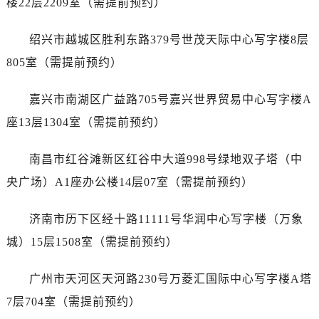
楼22层2209室（需提前预约）
辽宁省鞍山市铁东区站前街售后服务中心（需提前预约）
辽宁省本溪市平山区胜利路售后服务中心（需提前预约）
绍兴市越城区胜利东路379号世茂天际中心写字楼8层
辽宁省朝阳市双塔区新华路售后服务中心（需提前预约）
805室（需提前预约）
辽宁省丹东市振兴区七经街售后服务中心（需提前预约）
辽宁省抚顺市新抚区东一路售后服务中心（需提前预约）
嘉兴市南湖区广益路705号嘉兴世界贸易中心写字楼A
辽宁省阜新市海州区解放大街售后服务中心（需提前预约）
座13层1304室（需提前预约）
辽宁省葫芦岛市连山区中央路售后服务中心（需提前预约）
辽宁省锦州市古塔区中央大街售后服务中心（需提前预约）
南昌市红谷滩新区红谷中大道998号绿地双子塔（中
辽宁省辽阳市白塔区新运大街售后服务中心（需提前预约）
央广场）A1座办公楼14层07室（需提前预约）
辽宁省盘锦市兴隆台区石油大街售后服务中心（需提前预约）
辽宁省铁岭市银州区南马路售后服务中心（需提前预约）
济南市历下区经十路11111号华润中心写字楼（万象
辽宁省营口市站前区市府路与渤海大街交叉口售后服务中心（需提前预约）
城）15层1508室（需提前预约）
辽宁省沈阳市沈河区中街路137号亨得利名表维修授权店1楼售后服务中心（需提前预约）
辽宁省沈阳市沈河区中街路83号亨得利名表维修授权店1楼售后服务中心（需提前预约）
广州市天河区天河路230号万菱汇国际中心写字楼A塔
北京市朝阳区建国门外大街甲6号华熙国际中心D座11层1102室售后服务中心（需提前预约）
7层704室（需提前预约）
北京市东城区东长安街1号王府井东方广场W3座6层602室售后服务中心（需提前预约）