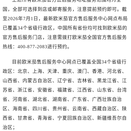
广东省阳江市江城区东风一路售后服务中心（需提前预约）
国，全部可选择到店或邮寄服务，注意提前预约即可。截
广东省云浮市云城区金山路售后服务中心（需提前预约）
至2026年7月1日，最新欧米茄官方售后服务中心网点布局
广东省湛江市赤坎区观海北路售后服务中心（需提前预约）
广东省肇庆市端州区信安大道与砚都大道交汇处售后服务中心（需提前预约）
已覆盖34个省级行政区，中国所有省份均可找到欧米茄的
广西壮族自治区百色市右江区中山二路售后服务中心（需提前预约）
官方售后服务门店，注意需拨打欧米茄全国官方售后服务
广西壮族自治区北海市海城区北京路售后服务中心（需提前预约）
热线：400-877-2083进行预约。
广西壮族自治区崇左市江州区石景林街道友谊大道与丽川路交汇处售后服务中心（需提前预约）
广西壮族自治区防城港市港口区金花茶大道售后服务中心（需提前预约）
目前欧米茄售后服务中心网点已覆盖全国34个省级行
广西壮族自治区贵港市港北区港城街道布山大道与仙衣路交叉口售后服务中心（需提前预约）
政区：北京、上海、天津、重庆、澳门、香港、河北省、
广西壮族自治区桂林市秀峰区红岭路售后服务中心（需提前预约）
山西省、内蒙古自治区、辽宁省、吉林省、黑龙江省、江
广西壮族自治区河池市金城江区金城江街道朝阳路售后服务中心（需提前预约）
苏省、浙江省、安徽省、福建省、江西省、山东省、台湾
广西壮族自治区贺州市八步区城东街道灵峰南路售后服务中心（需提前预约）
省、河南省、湖北省、湖南省、广东省、广西壮族自治
广西壮族自治区来宾市兴宾区桂中大道售后服务中心（需提前预约）
区、海南省、四川省、贵州省、云南省、西藏自治区、陕
广西壮族自治区柳州市城中区中山中路售后服务中心（需提前预约）
广西壮族自治区钦州市钦南区金海湾东大街售后服务中心（需提前预约）
西省、甘肃省、青海省、宁夏回族自治区、新疆维吾尔自
广西壮族自治区梧州市万秀区龙湖镇高旺路售后服务中心（需提前预约）
治区；