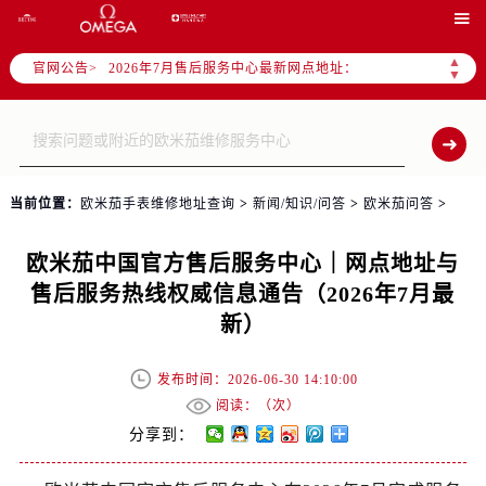
2026年7月全国官方售后客户服务热线：

官方全国统一服务热线，服务覆盖中国大陆、香港、澳门、台湾全部区域（非大陆需加拨“+86”）
▲
官网公告>
2026年7月售后服务中心最新网点地址：
▼
北京市东城区东长安街1号东方广场写字楼W3座6层602室（需提前预约）
北京市朝阳区建国门外大街甲6号华熙国际中心写字楼D座11层1102室（需提前预约）
天津市和平区赤峰道136号天津国际金融中心写字楼26层2603室（需提前预约）
上海市徐汇区虹桥路3号港汇中心写字楼2座37层3705室（需提前预约）
当前位置：
欧米茄手表维修地址查询
>
新闻/知识/问答
>
欧米茄问答
>
上海市黄浦区南京东路299号宏伊国际广场写字楼8层806室（需提前预约）
南京市秦淮区中山南路1号（新街口）南京中心写字楼22层C1-1室（需提前预约）
欧米茄中国官方售后服务中心｜网点地址与
常州市新北区龙锦路1590号现代传媒中心写字楼5号楼10层1008室（需提前预约）
售后服务热线权威信息通告（2026年7月最
徐州市鼓楼区淮海东路29号苏宁广场IFC国际金融中心写字楼35层3508室（需提前预约）
新）
扬州市邗江区国展路29号星耀天地写字楼1号楼18层1803室（需提前预约）
盐城市盐都区世纪大道5号盐城金融城写字楼1号楼16层1604室（需提前预约）
发布时间：2026-06-30 14:10:00
泰州市海陵区永定东路399号置地商务中心东塔写字楼（华润万象城）17层1706室（需提前预约）
阅读：（
次）
宁波市江北区大闸南路500号来福士广场办公楼20层2009室（需提前预约）
分享到：
杭州市上城区钱江路1366号华润大厦写字楼A座5层503-5室（需提前预约）