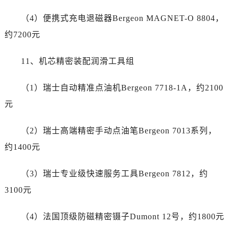
云南省大理白族自治州大理市建设路售后服务中心（需提前预约）
（4）便携式充电退磁器Bergeon MAGNET-O 8804，
云南省德宏傣族景颇族自治州芒市团结大街售后服务中心（需提前预约）
云南省迪庆藏族自治州香格里拉市长征大道售后服务中心（需提前预约）
约7200元
云南省红河哈尼族彝族自治州蒙自市天马路售后服务中心（需提前预约）
11、机芯精密装配润滑工具组
云南省丽江市古城区七星街售后服务中心（需提前预约）
云南省临沧市临翔区世纪路售后服务中心（需提前预约）
（1）瑞士自动精准点油机Bergeon 7718-1A，约2100
云南省怒江傈僳族自治州泸水市人民路售后服务中心（需提前预约）
元
云南省普洱市思茅区振兴大道售后服务中心（需提前预约）
云南省曲靖市麒麟区学府路售后服务中心（需提前预约）
（2）瑞士高端精密手动点油笔Bergeon 7013系列，
云南省文山壮族苗族自治州文山市东风路售后服务中心（需提前预约）
约1400元
云南省西双版纳傣族自治州景洪市宣慰大道售后服务中心（需提前预约）
云南省玉溪市红塔区南北大街售后服务中心（需提前预约）
（3）瑞士专业级快速服务工具Bergeon 7812，约
云南省昭通市昭阳区青年路售后服务中心（需提前预约）
3100元
重庆市江北区观音桥步行街2号融恒时代广场9层902室售后服务中心（需提前预约）
新疆维吾尔自治区乌鲁木齐市天山区红山路26号时代广场（CCMALL）C座17层17-B售后服务中心（需提前预约）
（4）法国顶级防磁精密镊子Dumont 12号，约1800元
浙江省温州市鹿城区锦绣路1067号置信广场10层1015室售后服务中心（需提前预约）