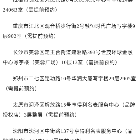
山西省吕梁市离石区永宁中路与建设街交叉口售后服务中心（需提前预约）
2406B室（需提前预约）
山西省朔州市朔城区怡西路与鄯阳西街交汇处售后服务中心（需提前预约）
山西省忻州市忻府区和平东街与七一南路交叉口售后服务中心（需提前预约）
重庆市江北区观音桥步行街2号融恒时代广场写字楼9
山西省阳泉市郊区平阳东街与新城大道交叉口售后服务中心（需提前预约）
层902室（需提前预约）
山西省运城市盐湖区河东街售后服务中心（需提前预约）
山西省长治市潞州区英雄中路售后服务中心（需提前预约）
长沙市芙蓉区定王台街道建湘路393号世茂环球金融
山西省太原市迎泽区迎泽街道解放路15号亨得利名表维修授权店3楼售后服务中心（需提前预约）
中心写字楼（芙蓉广场）10层13室（需提前预约）
天津市和平区赤峰道136号天津国际金融中心26层2603室售后服务中心（需提前预约）
安徽省安庆市迎江区人民路售后服务中心（需提前预约）
郑州市二七区铭功路10号华润大厦写字楼29层2905室
安徽省蚌埠市蚌山区淮河路售后服务中心（需提前预约）
（需提前预约）
安徽省亳州市谯城区魏武大道售后服务中心（需提前预约）
安徽省池州市贵池区长江路售后服务中心（需提前预约）
太原市迎泽区解放路15号亨得利名表服务中心（品牌
安徽省滁州市琅琊区南谯北路售后服务中心（需提前预约）
授权店）3层整层（需提前预约）
安徽省阜阳市颍州区颍州北路售后服务中心（需提前预约）
安徽省淮北市相山区淮海路售后服务中心（需提前预约）
沈阳市沈河区中街路137号亨得利名表服务中心（品
安徽省淮南市田家庵区国庆中路售后服务中心（需提前预约）