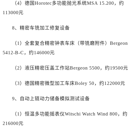
四川省德阳市旌阳区长江西路、南街售后服务中心（需提前预约）
（4）德国Horotec多功能抛光系统MSA 15.200，约
四川省甘孜州市康定市情歌广场、箭炉街售后服务中心（需提前预约）
113000元
四川省广安市广安区建安南路售后服务中心（需提前预约）
四川省广元市利州区老城南北街、东大街售后服务中心（需提前预约）
8、精密车铣加工修复设备
四川省乐山市市中区嘉定中路售后服务中心（需提前预约）
四川省凉山州市西昌市大巷口下街售后服务中心（需提前预约）
（1）全套复合精密钟表车床（带铣磨附件）Bergeon
四川省泸州市江阳区治平路售后服务中心（需提前预约）
5412-B-C，约146000元
四川省眉山市东坡区三苏路售后服务中心（需提前预约）
四川省绵阳市涪城区翠花街售后服务中心（需提前预约）
（2）液压精密压盖工作站Bergeon 5500，约19500元
四川省南充市高坪区江东大道售后服务中心（需提前预约）
四川省内江市东兴区汉安大道售后服务中心（需提前预约）
（3）德国精密微型加工车床Boley 50，约122000元
四川省攀枝花市东区三线大道北段售后服务中心（需提前预约）
9、自动上链动力储备模拟测试设备
四川省遂宁市船山区香林南路售后服务中心（需提前预约）
四川省雅安市雨城区熊猫大道售后服务中心（需提前预约）
（1）恒温多功能摇表仪Witschi Watch Wind 800，约
四川省宜宾市翠屏区长翠路售后服务中心（需提前预约）
216000元
四川省资阳市雁江区滨江大道一段与和平南路售后服务中心（需提前预约）