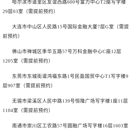
江苏省镇江市京口区中山东路售后服务中心（需提前预约）
哈尔滨市道里区友谊西路600号富力中心T2座写字楼
江西省抚州市临川区赣东大道售后服务中心（需提前预约）
29层03室（需提前预约）
江西省赣州市章贡区文清路售后服务中心（需提前预约）
江西省吉安市吉州区井冈山大道售后服务中心（需提前预约）
大连市中山区人民路15号国际金融大厦7层G室（需提
江西省景德镇市珠山区珠山中路售后服务中心（需提前预约）
前预约）
江西省九江市浔阳区浔阳路售后服务中心（需提前预约）
江西省南昌市红谷滩新区红谷中大道998号绿地双子塔（中央广场）A1座办公楼14层1407室售后服务中心（需提前预约）
佛山市禅城区季华五路57号万科金融中心C座12层
江西省萍乡市安源区萍安北大道与康庄路交叉口售后服务中心（需提前预约）
1205室（需提前预约）
江西省上饶市信州区滨江西路售后服务中心（需提前预约）
江西省新余市渝水区北湖西路售后服务中心（需提前预约）
东莞市东城街道鸿福东路1号民盈国贸中心T1写字楼9
江西省宜春市袁州区中山中路售后服务中心（需提前预约）
层907室（需提前预约）
江西省鹰潭市月湖区胜利东路售后服务中心（需提前预约）
山东省德州市德城区东风中路售后服务中心（需提前预约）
无锡市梁溪区人民中路139号恒隆广场写字楼1座11层
山东省东营市东营区济南路售后服务中心（需提前预约）
1104室（需提前预约）
山东省济南市历下区经十路11111号华润中心写字楼（万象城）15层1508室售后服务中心（需提前预约）
山东省济宁市任城区太白楼路售后服务中心（需提前预约）
南通市崇川区工农路57号圆融广场写字楼16层1603室