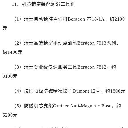
云南省怒江傈僳族自治州泸水市人民路售后服务中心（需提前预约）
11、机芯精密装配润滑工具组
云南省普洱市思茅区振兴大道售后服务中心（需提前预约）
云南省曲靖市麒麟区学府路售后服务中心（需提前预约）
（1）瑞士自动精准点油机Bergeon 7718-1A，约2100
云南省文山壮族苗族自治州文山市东风路售后服务中心（需提前预约）
元
云南省西双版纳傣族自治州景洪市宣慰大道售后服务中心（需提前预约）
云南省玉溪市红塔区南北大街售后服务中心（需提前预约）
（2）瑞士高端精密手动点油笔Bergeon 7013系列，
云南省昭通市昭阳区青年路售后服务中心（需提前预约）
约1400元
重庆市江北区观音桥步行街2号融恒时代广场9层902室售后服务中心（需提前预约）
新疆维吾尔自治区乌鲁木齐市天山区红山路26号时代广场（CCMALL）C座17层17-B售后服务中心（需提前预约）
（3）瑞士专业级快速服务工具Bergeon 7812，约
浙江省温州市鹿城区锦绣路1067号置信广场10层1015室售后服务中心（需提前预约）
3100元
黑龙江省哈尔滨市道里区友谊西路600号富力中心T2座写字楼29层03室室售后服务中心（需提前预约）
辽宁省大连市中山区人民路15号国际金融大厦7层G室售后服务中心（需提前预约）
（4）法国顶级防磁精密镊子Dumont 12号，约1800元
广东省佛山市禅城区季华五路57号万科金融中心C座12层1205室售后服务中心（需提前预约）
广东省东莞市东城街道鸿福东路1号民盈国贸中心T1写字楼9层907室售后服务中心（需提前预约）
（5）防磁机芯支架Greiner Anti-Magnetic Base，约
江苏省无锡市梁溪区人民中路139号恒隆广场写字楼1座11层1104室售后服务中心（需提前预约）
6200元
江苏省南通市崇川区工农路57号圆融广场写字楼16层1603室售后服务中心（需提前预约）