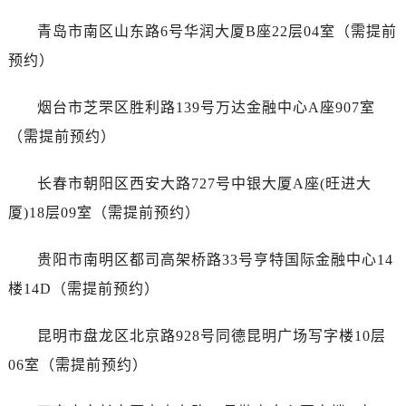
浙江省衢州市柯城区上街售后服务中心（需提前预约）
浙江省绍兴市越城区胜利东路379号世茂天际中心写字楼8层805室售后服务中心（需提前预约）
青岛市南区山东路6号华润大厦B座22层04室（需提前
浙江省舟山市定海区解放东路售后服务中心（需提前预约）
预约）
澳门特别行政区大堂区议事亭前地（新马路）售后服务中心（需提前预约）
澳门特别行政区风顺堂区南湾大马路售后服务中心（需提前预约）
烟台市芝罘区胜利路139号万达金融中心A座907室
澳门特别行政区花地玛堂区关闸广场售后服务中心（需提前预约）
（需提前预约）
澳门特别行政区花王堂区大三巴商圈售后服务中心（需提前预约）
澳门特别行政区嘉模堂区官也街售后服务中心（需提前预约）
长春市朝阳区西安大路727号中银大厦A座(旺进大
澳门省路氹城市金光大道售后服务中心（需提前预约）
厦)18层09室（需提前预约）
澳门特别行政区望德堂区塔石广场售后服务中心（需提前预约）
福建省福州市鼓楼区五四路128-1号恒力城写字楼15层03室售后服务中心（需提前预约）
贵阳市南明区都司高架桥路33号亨特国际金融中心14
福建省厦门市思明区湖滨东路95号万象城华润大厦B座11层1104室售后服务中心（需提前预约）
楼14D（需提前预约）
广东省潮州市潮安区新风路与潮汕路交汇处售后服务中心（需提前预约）
广东省广州市天河区天河路230号万菱汇国际中心A塔7层704室售后服务中心（需提前预约）
昆明市盘龙区北京路928号同德昆明广场写字楼10层
广东省广州市越秀区环市东路371-375号世界贸易中心大厦南塔15层1507室售后服务中心（需提前预约）
06室（需提前预约）
广东省河源市源城区越王大道售后服务中心（需提前预约）