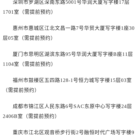
内蒙古自治区呼伦贝尔市海拉尔区中央街售后服务中心（需提前预约）
深圳市罗湖区深南东路5001号华润大厦写字楼17层
内蒙古自治区通辽市科尔沁区明仁大街售后服务中心（需提前预约）
1701室（需提前预约）
内蒙古自治区乌海市海勃湾区人民南路售后服务中心（需提前预约）
内蒙古自治区乌兰察布市集宁区恩和大街售后服务中心（需提前预约）
惠州市惠城区江北文昌一路7号华贸大厦写字楼1座30
内蒙古自治区锡林郭勒盟市锡林浩特市光明街与额尔敦路交叉口售后服务中心（需提前预约）
层05室（需提前预约）
内蒙古自治区兴安盟市乌兰浩特市兴安大街售后服务中心（需提前预约）
山西省大同市平城区迎宾街售后服务中心（需提前预约）
厦门市思明区湖滨东路95号华润大厦写字楼B座11层
山西省晋城市城区黄华街售后服务中心（需提前预约）
1104室（需提前预约）
山西省晋中市榆次区顺城街售后服务中心（需提前预约）
山西省临汾市尧都区解放路售后服务中心（需提前预约）
福州市鼓楼区五四路128-1号恒力城写字楼15层03室
山西省吕梁市离石区永宁中路与建设街交叉口售后服务中心（需提前预约）
（需提前预约）
山西省朔州市朔城区怡西路与鄯阳西街交汇处售后服务中心（需提前预约）
山西省忻州市忻府区和平东街与七一南路交叉口售后服务中心（需提前预约）
成都市锦江区人民东路6号SAC东原中心写字楼24层
山西省阳泉市郊区平阳东街与新城大道交叉口售后服务中心（需提前预约）
2406B室（需提前预约）
山西省运城市盐湖区河东街售后服务中心（需提前预约）
山西省长治市潞州区英雄中路售后服务中心（需提前预约）
重庆市江北区观音桥步行街2号融恒时代广场写字楼9