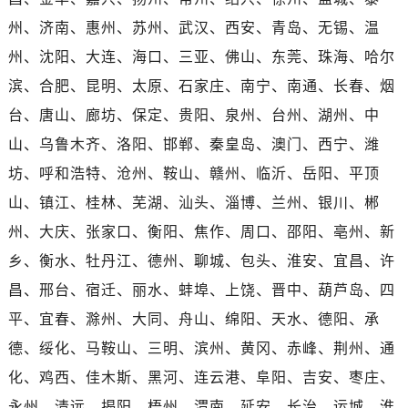
海南省万宁市万城镇解放路售后服务中心（需提前预约）
海南省文昌市文城镇教育东路售后服务中心（需提前预约）
州、济南、惠州、苏州、武汉、西安、青岛、无锡、温
海南省五指山市通什镇三月三大道售后服务中心（需提前预约）
州、沈阳、大连、海口、三亚、佛山、东莞、珠海、哈尔
香港特别行政区尖沙咀区油尖旺区广东道售后服务中心（需提前预约）
滨、合肥、昆明、太原、石家庄、南宁、南通、长春、烟
香港特别行政区金钟区中西区金钟道售后服务中心（需提前预约）
台、唐山、廊坊、保定、贵阳、泉州、台州、湖州、中
香港特别行政区九龙区油尖旺区弥敦道售后服务中心（需提前预约）
山、乌鲁木齐、洛阳、邯郸、秦皇岛、澳门、西宁、潍
香港特别行政区铜锣湾区湾仔区轩尼诗道售后服务中心（需提前预约）
坊、呼和浩特、沧州、鞍山、赣州、临沂、岳阳、平顶
河南省安阳市文峰区解放大道售后服务中心（需提前预约）
山、镇江、桂林、芜湖、汕头、淄博、兰州、银川、郴
河南省鹤壁市淇滨区九州路售后服务中心（需提前预约）
河南省济源市沁园街道济水大道售后服务中心（需提前预约）
州、大庆、张家口、衡阳、焦作、周口、邵阳、亳州、新
河南省焦作市解放区解放路售后服务中心（需提前预约）
乡、衡水、牡丹江、德州、聊城、包头、淮安、宜昌、许
河南省开封市鼓楼区中山路售后服务中心（需提前预约）
昌、邢台、宿迁、丽水、蚌埠、上饶、晋中、葫芦岛、四
河南省洛阳市西工区中州中路与解放路交叉口售后服务中心（需提前预约）
平、宜春、滁州、大同、舟山、绵阳、天水、德阳、承
河南省漯河市源汇区交通路售后服务中心（需提前预约）
德、绥化、马鞍山、三明、滨州、黄冈、赤峰、荆州、通
河南省南阳市宛城区范蠡东路与南都路交叉口售后服务中心（需提前预约）
化、鸡西、佳木斯、黑河、连云港、阜阳、吉安、枣庄、
河南省平顶山市卫东区建设路售后服务中心（需提前预约）
永州、清远、揭阳、梧州、渭南、延安、长治、运城、淮