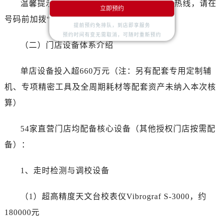
湖北省咸宁市咸安区长安大道售后服务中心（需提前预约）
温馨提示：中国大陆以外地区拨打本 400 热线，请在
立即预约
湖北省襄阳市樊城区长虹路与人民路交叉口售后服务中心（需提前预约）
号码前加拨“+86”。
提前预约免排队，到店即享服务
湖北省孝感市孝南区复兴大道售后服务中心（需提前预约）
预约时间有变无需取消，可随时重新预约
湖北省宜昌市西陵区夷陵大道与港窑路售后服务中心（需提前预约）
（二）门店设备体系介绍
湖南省常德市武陵区人民路售后服务中心（需提前预约）
湖南省郴州市北湖区国庆北路售后服务中心（需提前预约）
单店设备投入超660万元（注：另有配套专用定制辅
湖南省衡阳市雁峰区解放路售后服务中心（需提前预约）
机、专项精密工具及全周期耗材等配套资产未纳入本次核
湖南省怀化市鹤城区迎丰中路售后服务中心（需提前预约）
算）
湖南省娄底市娄星区长青街售后服务中心（需提前预约）
湖南省邵阳市双清区东风路售后服务中心（需提前预约）
54家直营门店均配备核心设备（其他授权门店按需配
湖南省湘潭市雨湖区莲城大道售后服务中心（需提前预约）
备）：
湖南省益阳市赫山区桃花仑路售后服务中心（需提前预约）
湖南省永州市冷水滩区永州大道与中兴路交叉口售后服务中心（需提前预约）
1、走时检测与调校设备
湖南省岳阳市岳阳楼区东茅岭路售后服务中心（需提前预约）
湖南省张家界市永定区解放路售后服务中心（需提前预约）
（1）超高精度天文台校表仪Vibrograf S-3000，约
湖南省长沙市芙蓉区建湘路393号世茂环球金融中心写字楼10层1013室售后服务中心（需提前预约）
180000元