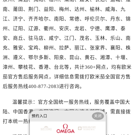
河南省濮阳市大华龙区开州路绿城路交叉口售后服务中心（需提前预约）
河南省三门峡市湖滨区和平路售后服务中心（需提前预约）
南、莆田、荆门、益阳、梅州、达州、榆林、威海、九
河南省商丘市梁园区神火大道售后服务中心（需提前预约）
江、济宁、齐齐哈尔、南阳、常德、呼伦贝尔、丹东、锦
河南省新乡市红旗区人民路售后服务中心（需提前预约）
州、辽阳、辽源、衢州、安庆、龙岩、宁德、鹰潭、泰
河南省信阳市浉河区东方红大道售后服务中心（需提前预约）
安、商丘、驻马店、咸宁、江门、茂名、玉林、乐山、南
河南省许昌市魏都区建安大道与八龙路交叉口售后服务中心（需提前预约）
充、雅安、宝鸡、柳州、拉萨、丽江、张家界、襄阳、株
河南省郑州市二七区民主路10号华润大厦29层2905室售后服务中心（需提前预约）
洲、遵义、鄂尔多斯、阳泉、昆山、黄石、湘潭、十堰、
河南省周口市川汇区七一路售后服务中心（需提前预约）
漳州、攀枝花、香港、台北等，共计360+网点，均有欧米
河南省驻马店市驿城区乐山大道与置地大道交叉口售后服务中心（需提前预约）
湖北省鄂州市鄂城区文星大道售后服务中心（需提前预约）
茄官方售后服务网点，详细信息需拨打欧米茄全国官方售
湖北省黄冈市黄州区赤壁大道售后服务中心（需提前预约）
后服务热线400-877-2083进行咨询。
湖北省黄石市黄石港区武汉路售后服务中心（需提前预约）
湖北省荆门市东宝中天街步行街售后服务中心（需提前预约）
温馨提示：官方全国统一服务热线，服务覆盖中国大
湖北省荆州市荆州区荆中路售后服务中心（需提前预约）
陆、中国香港、中国澳门、中国台湾全部区域，需直接拨
预约入口
关闭
湖北省十堰市茅箭区人民北路售后服务中心（需提前预约）
打本统一热线获取售后、咨询等相关服务。
湖北省随州市曾都区青年路售后服务中心（需提前预约）