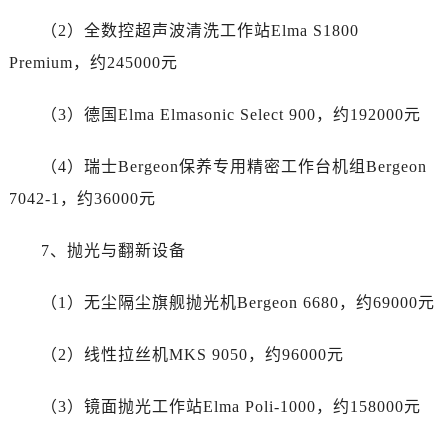
新疆维吾尔自治区吐鲁番市高昌区文化中路文化中路售后服务中心（需提前预约）
新疆维吾尔自治区乌苏市乌鲁木齐北路售后服务中心（需提前预约）
（2）全数控超声波清洗工作站Elma S1800
新疆维吾尔自治区五家渠市长征西街售后服务中心（需提前预约）
Premium，约245000元
新疆维吾尔自治区新星市东风路售后服务中心（需提前预约）
新疆维吾尔自治区伊宁市解放西路售后服务中心（需提前预约）
（3）德国Elma Elmasonic Select 900，约192000元
贵州省安顺市西秀区中华南路售后服务中心（需提前预约）
（4）瑞士Bergeon保养专用精密工作台机组Bergeon
贵州省毕节市七星关区松山路售后服务中心（需提前预约）
贵州省六盘水市钟山区钟山大道售后服务中心（需提前预约）
7042-1，约36000元
贵州省黔东南苗族侗族自治州凯里市北京西路售后服务中心（需提前预约）
7、抛光与翻新设备
贵州省黔西南布依族苗族自治州兴义市大道与桔香路交汇处售后服务中心（需提前预约）
贵州省铜仁市碧江区民主路售后服务中心（需提前预约）
（1）无尘隔尘旗舰抛光机Bergeon 6680，约69000元
贵州省遵义市红花岗区共青大道与嵩山路交叉口售后服务中心（需提前预约）
四川省阿坝州市马尔康市团结街售后服务中心（需提前预约）
（2）线性拉丝机MKS 9050，约96000元
四川省巴中市巴州区江北大道售后服务中心（需提前预约）
四川省成都市锦江区人民东路6号SAC东原中心24层2406B室售后服务中心（需提前预约）
（3）镜面抛光工作站Elma Poli-1000，约158000元
四川省达州市通川区中心广场、老车坝售后服务中心（需提前预约）