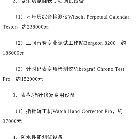
宁夏回族自治区石嘴山市大武口区贺兰山路售后服务中心（需提前预约）
2、复杂功能腕表专项调试设备
宁夏回族自治区吴忠市利通区开元大道售后服务中心（需提前预约）
（1）万年历综合检测仪Witschi Perpetual Calendar
宁夏回族自治区银川市兴庆区新华东路97号新百中心C馆一层C1-18号商铺售后服务中心（需提前预约）
宁夏回族自治区中卫市沙坡头区鼓楼东街售后服务中心（需提前预约）
Tester，约238000元
青海省果洛藏族自治州玛沁县团结路售后服务中心（需提前预约）
（2）三问音簧专业调试工作站Bergeon 8200，约
青海省海北藏族自治州海晏县将军路售后服务中心（需提前预约）
青海省海东市乐都区滨河路售后服务中心（需提前预约）
186000元
青海省海南藏族自治州共和县青海湖大街售后服务中心（需提前预约）
（3）计时码表专项检测仪Vibrograf Chrono Test
青海省海西蒙古族藏族自治州德令哈市柴达木路售后服务中心（需提前预约）
青海省黄南藏族自治州同仁市德合隆路售后服务中心（需提前预约）
Pro，约152000元
青海省西宁市城西区海湖新区西关大道售后服务中心（需提前预约）
3、表盘/指针修复专用设备
青海省玉树藏族自治州结古镇胜利路售后服务中心（需提前预约）
陕西省安康市汉滨区金州路售后服务中心（需提前预约）
（1）指针矫正机Watch Hand Corrector Pro，约
陕西省宝鸡市渭滨区经二路售后服务中心（需提前预约）
37000元
陕西省汉中市汉台区北大街售后服务中心（需提前预约）
陕西省商洛市商州区州城街售后服务中心（需提前预约）
4、防水性能测试设备