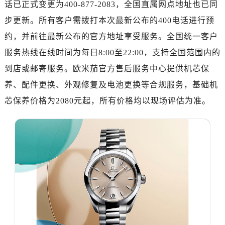
广州市越秀区环市东路371-375号世界贸易中心大厦南塔写字楼15层07室（需提前预约）
话已正式变更为400-877-2083，全国直属网点地址也已同
深圳市罗湖区深南东路5001号华润大厦写字楼17层1701室（需提前预约）
步更新。所有客户需拨打本次最新公布的400电话进行预
惠州市惠城区江北文昌一路7号华贸大厦写字楼1座30层05室（需提前预约）
约，并前往最新公布的官方地址享受服务。全国统一客户
厦门市思明区湖滨东路95号华润大厦写字楼B座11层1104室（需提前预约）
服务热线在线时间为每日8:00至22:00，支持全国范围内的
福州市鼓楼区五四路128-1号恒力城写字楼15层03室（需提前预约）
到店或邮寄服务。欧米茄官方售后服务中心提供机芯保
成都市锦江区人民东路6号SAC东原中心写字楼24层2406B室（需提前预约）
养、配件更换、外观修复及电池更换等合规服务，基础机
重庆市江北区观音桥步行街2号融恒时代广场写字楼9层902室（需提前预约）
长沙市芙蓉区定王台街道建湘路393号世茂环球金融中心写字楼（芙蓉广场）10层13室（需提前预约）
芯保养价格为2080元起，所有价格均以现场评估为准。
郑州市二七区铭功路10号华润大厦写字楼29层2905室（需提前预约）
太原市迎泽区解放路15号亨得利名表服务中心（品牌授权店）3层整层（需提前预约）
沈阳市沈河区中街路137号亨得利名表服务中心（品牌授权店）1层整层（需提前预约）
沈阳市沈河区中街路83号亨得利名表服务中心（品牌授权店）1层整层（需提前预约）
乌鲁木齐市天山区红山路26号时代广场（CCMALL）C座17层17-B（需提前预约）
温州市鹿城区锦绣路1067号置信广场10层1015室（需提前预约）
哈尔滨市道里区友谊西路600号富力中心T2座写字楼29层03室（需提前预约）
大连市中山区人民路15号国际金融大厦7层G室（需提前预约）