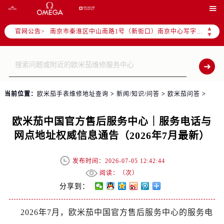
上海市徐汇区虹桥路3号港汇中心写字楼2座37层3705室（需提前预约）

上海市黄浦区南京东路299号宏伊国际广场写字楼8层806室（需提前预约）
南京市秦淮区中山南路1号（新街口）南京中心写字楼22层C1-1室（需提前预约）
▲
官网公告>
▼
常州市新北区龙锦路1590号现代传媒中心写字楼5号楼10层1008室（需提前预约）
徐州市鼓楼区淮海东路29号苏宁广场IFC国际金融中心写字楼35层3508室（需提前预约）
扬州市邗江区国展路29号星耀天地写字楼1号楼18层1803室（需提前预约）
盐城市盐都区世纪大道5号盐城金融城写字楼1号楼16层1604室（需提前预约）
当前位置：
欧米茄手表维修地址查询
>
新闻/知识/问答
>
欧米茄问答
>
泰州市海陵区永定东路399号置地商务中心东塔写字楼（华润万象城）17层1706室（需提前预约）
宁波市江北区大闸南路500号来福士广场办公楼20层2009室（需提前预约）
欧米茄中国官方售后服务中心｜服务电话与
杭州市上城区钱江路1366号华润大厦写字楼A座5层503-5室（需提前预约）
网点地址权威信息通告（2026年7月最新）
金华市金东区东市南街777号金华万达广场写字楼4号楼22层2209室（需提前预约）
绍兴市越城区胜利东路379号世茂天际中心写字楼8层805室（需提前预约）
发布时间：2026-07-05 12:42:44
嘉兴市南湖区广益路705号嘉兴世界贸易中心写字楼A座13层1304室（需提前预约）
阅读：（
次）
南昌市红谷滩新区红谷中大道998号绿地双子塔（中央广场）A1座办公楼14层07室（需提前预约）
分享到：
济南市历下区经十路11111号华润中心写字楼（万象城）15层1508室（需提前预约）
广州市天河区天河路230号万菱汇国际中心写字楼A塔7层704室（需提前预约）
2026年7月，欧米茄中国官方售后服务中心的服务电