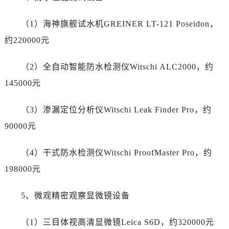
陕西省铜川市王益区红旗街售后服务中心（需提前预约）
陕西省渭南市临渭区东风大街售后服务中心（需提前预约）
（1）海神旗舰试水机GREINER LT-121 Poseidon，
陕西省咸阳市秦都区沣西新城统一西路与白马河路交汇处售后服务中心（需提前预约）
约220000元
陕西省延安市宝塔区中心街售后服务中心（需提前预约）
陕西省榆林市榆阳区长兴路售后服务中心（需提前预约）
（2）全自动智能防水检测仪Witschi ALC2000，约
新疆维吾尔自治区阿克苏市东大街售后服务中心（需提前预约）
145000元
新疆维吾尔自治区阿拉尔市胜利大道售后服务中心（需提前预约）
新疆维吾尔自治区阿拉山口市友好路售后服务中心（需提前预约）
（3）渗漏定位分析仪Witschi Leak Finder Pro，约
新疆维吾尔自治区阿勒泰市解放路售后服务中心（需提前预约）
90000元
新疆维吾尔自治区阿图什市光明路售后服务中心（需提前预约）
新疆维吾尔自治区白杨市军垦路售后服务中心（需提前预约）
（4）干式防水检测仪Witschi ProofMaster Pro，约
新疆维吾尔自治区北屯市团结路售后服务中心（需提前预约）
198000元
新疆维吾尔自治区博乐市博乐市北京路售后服务中心（需提前预约）
新疆维吾尔自治区昌吉市延安北路售后服务中心（需提前预约）
5、微观精密观察显微镜设备
新疆维吾尔自治区阜康市博峰路售后服务中心（需提前预约）
新疆维吾尔自治区哈密市伊州区建国北路售后服务中心（需提前预约）
（1）三目体视高清显微镜Leica S6D，约320000元