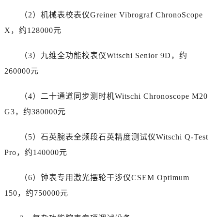
湖南省株洲市芦淞区建设南路售后服务中心（需提前预约）
甘肃省白银市白银区北京路售后服务中心（需提前预约）
（2）机械表校表仪Greiner Vibrograf ChronoScope
甘肃省定西市安定区解放路售后服务中心（需提前预约）
X，约128000元
甘肃省敦煌市沙州镇阳关中路售后服务中心（需提前预约）
甘肃省合作市人民街售后服务中心（需提前预约）
（3）九维全功能校表仪Witschi Senior 9D，约
甘肃省嘉峪关市雄关区新华中路售后服务中心（需提前预约）
260000元
甘肃省金昌市金川区北京路售后服务中心（需提前预约）
甘肃省酒泉市肃州区西大街售后服务中心（需提前预约）
（4）二十通道同步测时机Witschi Chronoscope M20
甘肃省临夏市城南街道团结路售后服务中心（需提前预约）
G3，约380000元
甘肃省陇南市武都区人民路售后服务中心（需提前预约）
甘肃省平凉市崆峒区西大街售后服务中心（需提前预约）
（5）石英腕表全频段石英精度测试仪Witschi Q-Test
甘肃省庆阳市西峰区南大街售后服务中心（需提前预约）
Pro，约140000元
甘肃省天水市秦州区民主路售后服务中心（需提前预约）
甘肃省武威市凉州区迎宾路售后服务中心（需提前预约）
（6）钟表专用激光摆轮干涉仪CSEM Optimum
甘肃省张掖市甘州区民乐北路售后服务中心（需提前预约）
150，约750000元
宁夏回族自治区固原市原州区文化街售后服务中心（需提前预约）