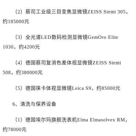
新疆维吾尔自治区和田市和田市北京西路售后服务中心（需提前预约）
新疆维吾尔自治区胡杨河市胡杨河市胡杨路售后服务中心（需提前预约）
（2）蔡司工业级三目变焦显微镜ZEISS Stemi 305，
新疆维吾尔自治区霍尔果斯市亚欧北路售后服务中心（需提前预约）
约185000元
新疆维吾尔自治区喀什市解放北路售后服务中心（需提前预约）
新疆维吾尔自治区可克达拉市幸福路售后服务中心（需提前预约）
（3）全光谱LED数码检测显微镜GemOro Elite
新疆维吾尔自治区克拉玛依市克拉玛依区友谊路售后服务中心（需提前预约）
1030，约4200元
新疆维吾尔自治区库车市库车市文化东路售后服务中心（需提前预约）
新疆维吾尔自治区库尔勒市库尔勒市人民东路售后服务中心（需提前预约）
（4）德国蔡司复消色差体视显微镜ZEISS Stemi
新疆维吾尔自治区奎屯市团结西街售后服务中心（需提前预约）
508，约380000元
新疆维吾尔自治区昆玉市昆泉街售后服务中心（需提前预约）
新疆维吾尔自治区沙湾市三道河子镇世纪大道南路售后服务中心（需提前预约）
（5）德国徕卡体视显微镜Leica S9，约85000元
新疆维吾尔自治区石河子市北二路售后服务中心（需提前预约）
新疆维吾尔自治区双河市光明路售后服务中心（需提前预约）
6、清洗与保养设备
新疆维吾尔自治区塔城市塔城地区闻琴路售后服务中心（需提前预约）
新疆维吾尔自治区铁门关市兴疆路售后服务中心（需提前预约）
（1）德国埃尔玛旗舰洗表机Elma Elmasolvex RM，
新疆维吾尔自治区图木舒克市图木舒克市中兴街售后服务中心（需提前预约）
约78000元