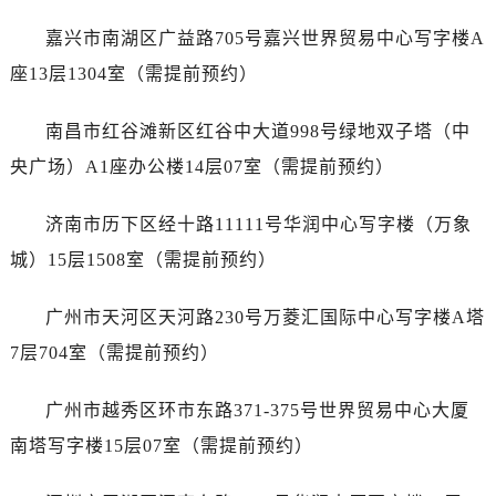
辽宁省葫芦岛市连山区中央路售后服务中心（需提前预约）
辽宁省锦州市古塔区中央大街售后服务中心（需提前预约）
嘉兴市南湖区广益路705号嘉兴世界贸易中心写字楼A
辽宁省辽阳市白塔区新运大街售后服务中心（需提前预约）
座13层1304室（需提前预约）
辽宁省盘锦市兴隆台区石油大街售后服务中心（需提前预约）
辽宁省铁岭市银州区南马路售后服务中心（需提前预约）
南昌市红谷滩新区红谷中大道998号绿地双子塔（中
辽宁省营口市站前区市府路与渤海大街交叉口售后服务中心（需提前预约）
央广场）A1座办公楼14层07室（需提前预约）
辽宁省沈阳市沈河区中街路137号亨得利名表维修授权店1楼售后服务中心（需提前预约）
辽宁省沈阳市沈河区中街路83号亨得利名表维修授权店1楼售后服务中心（需提前预约）
济南市历下区经十路11111号华润中心写字楼（万象
北京市朝阳区建国门外大街甲6号华熙国际中心D座11层1102室售后服务中心（需提前预约）
城）15层1508室（需提前预约）
北京市东城区东长安街1号王府井东方广场W3座6层602室售后服务中心（需提前预约）
河北省保定市竞秀区朝阳北大街北国先天下售后服务中心（需提前预约）
广州市天河区天河路230号万菱汇国际中心写字楼A塔
内蒙古自治区阿拉善盟市左旗土尔扈特大街售后服务中心（需提前预约）
7层704室（需提前预约）
内蒙古自治区巴彦淖尔市临河区新华街售后服务中心（需提前预约）
内蒙古自治区包头市青山区幸福路甲3号王府井百货名表维修售后服务中心（需提前预约）
广州市越秀区环市东路371-375号世界贸易中心大厦
内蒙古自治区赤峰市红山区哈达街售后服务中心（需提前预约）
南塔写字楼15层07室（需提前预约）
内蒙古自治区鄂尔多斯市东胜区伊金霍洛街售后服务中心（需提前预约）