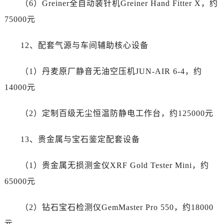
江苏省苏州市苏州工业园区 星港街199号苏州中心办公楼C座22层08室售后服务中心（需提前预约）
（6）Greiner全自动装针机Greiner Hand Fitter X，约
湖北省武汉市江汉区解放大道686号世界贸易大厦38层09室售后服务中心（需提前预约）
75000元
广西省南宁市青秀区金湖路59号地王大厦12楼1224室售后服务中心（需提前预约）
安徽省合肥市蜀山区潜山路111号万象城华润大厦B座12楼03室售后服务中心（需提前预约）
12、配套气源与车间辅助核心设备
福建省泉州市丰泽区宝洲路729号浦西万达中心写字楼A座7楼709室售后服务中心（需提前预约）
山东省青岛市南区山东路6号华润大厦B座22层04室售后服务中心（需提前预约）
（1）丹麦原厂静音无油空压机JUN-AIR 6-4，约
山东省烟台市芝罘区胜利路139号万达金融中心A座907室售后服务中心（需提前预约）
14000元
吉林省长春市朝阳区西安大路727号中银大厦A座(旺进大厦)18层09室售后服务中心（需提前预约）
贵州省贵阳市南明区都司高架桥路33号亨特国际金融中心14楼14D售后服务中心（需提前预约）
（2）定制百级无尘恒温防静电工作台，约125000元
云南省昆明市盘龙区北京路928号同德昆明广场写字楼10层06室售后服务中心（需提前预约）
13、贵金属与宝石鉴定配套设备
河北省石家庄市长安区中山东路39号勒泰中心写字楼B座13层07室售后服务中心（需提前预约）
陕西省西安市碑林区南关正街88号华侨城长安国际中心E座6楼10室售后服务中心（需提前预约）
（1）贵金属无损测金仪XRF Gold Tester Mini，约
海南省海口市龙华区金贸东路5号海口华润大厦B座17层1707室售后服务中心（需提前预约）
65000元
河北省唐山市路南区新华东道100号万达广场写字楼A座10层1002室售后服务中心（需提前预约）
台州市椒江区东海大道1800号腾达中心东1幢20楼2002室售后服务中心（需提前预约）
（2）钻石宝石检测仪GemMaster Pro 550，约18000
呼和浩特市玉泉区大学西街70号华润万象城写字楼（鄂尔多斯大厦）23层2326室售后服务中心（需提前预约）
元