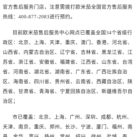
广西壮族自治区崇左市江州区石景林街道友谊大道与丽川路交汇处售后服务中心（需提前预约）
官方售后服务门店，注意需拨打欧米茄全国官方售后服务
广西壮族自治区防城港市港口区金花茶大道售后服务中心（需提前预约）
热线：400-877-2083进行预约。
广西壮族自治区贵港市港北区港城街道布山大道与仙衣路交叉口售后服务中心（需提前预约）
广西壮族自治区桂林市秀峰区红岭路售后服务中心（需提前预约）
目前欧米茄售后服务中心网点已覆盖全国34个省级行
广西壮族自治区河池市金城江区金城江街道朝阳路售后服务中心（需提前预约）
政区：北京、上海、天津、重庆、澳门、香港、河北省、
广西壮族自治区贺州市八步区城东街道灵峰南路售后服务中心（需提前预约）
广西壮族自治区来宾市兴宾区桂中大道售后服务中心（需提前预约）
山西省、内蒙古自治区、辽宁省、吉林省、黑龙江省、江
广西壮族自治区柳州市城中区中山中路售后服务中心（需提前预约）
苏省、浙江省、安徽省、福建省、江西省、山东省、台湾
广西壮族自治区钦州市钦南区金海湾东大街售后服务中心（需提前预约）
省、河南省、湖北省、湖南省、广东省、广西壮族自治
广西壮族自治区梧州市万秀区龙湖镇高旺路售后服务中心（需提前预约）
区、海南省、四川省、贵州省、云南省、西藏自治区、陕
广西壮族自治区玉林市玉州区金玉路售后服务中心（需提前预约）
西省、甘肃省、青海省、宁夏回族自治区、新疆维吾尔自
海南省儋州市儋州市那大镇兰洋北路售后服务中心（需提前预约）
治区；
海南省东方市八所镇解放西路售后服务中心（需提前预约）
海南省琼海市嘉积镇东风路售后服务中心（需提前预约）
市已覆盖：北京、上海、广州、深圳、成都、杭州、
海南省三沙市西沙区西沙群岛永兴岛北京路售后服务中心（需提前预约）
天津、南京、重庆、郑州、长沙、宁波、厦门、福州、南
海南省三亚市吉阳区迎宾路售后服务中心（需提前预约）
昌、金华、嘉兴、扬州、常州、绍兴、徐州、盐城、泰