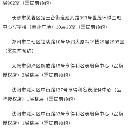
山西省太原市迎泽区迎泽街道解放路15号亨得利名表维修授权店3楼售后服务中心（需提前预约）
层902室（需提前预约）
天津市和平区赤峰道136号天津国际金融中心26层2603室售后服务中心（需提前预约）
安徽省安庆市迎江区人民路售后服务中心（需提前预约）
长沙市芙蓉区定王台街道建湘路393号世茂环球金融
安徽省蚌埠市蚌山区淮河路售后服务中心（需提前预约）
中心写字楼（芙蓉广场）10层13室（需提前预约）
安徽省亳州市谯城区魏武大道售后服务中心（需提前预约）
安徽省池州市贵池区长江路售后服务中心（需提前预约）
郑州市二七区铭功路10号华润大厦写字楼29层2905室
安徽省滁州市琅琊区南谯北路售后服务中心（需提前预约）
（需提前预约）
安徽省阜阳市颍州区颍州北路售后服务中心（需提前预约）
安徽省淮北市相山区淮海路售后服务中心（需提前预约）
太原市迎泽区解放路15号亨得利名表服务中心（品牌
安徽省淮南市田家庵区国庆中路售后服务中心（需提前预约）
授权店）3层整层（需提前预约）
安徽省黄山市屯溪区黄山西路售后服务中心（需提前预约）
安徽省六安市金安区解放中路售后服务中心（需提前预约）
沈阳市沈河区中街路137号亨得利名表服务中心（品
安徽省马鞍山市雨山区湖南西路售后服务中心（需提前预约）
牌授权店）1层整层（需提前预约）
安徽省宿州市埇桥区人民中路售后服务中心（需提前预约）
安徽省铜陵市铜官区石城大道售后服务中心（需提前预约）
沈阳市沈河区中街路83号亨得利名表服务中心（品牌
安徽省芜湖市镜湖区中山路步行街售后服务中心（需提前预约）
授权店）1层整层（需提前预约）