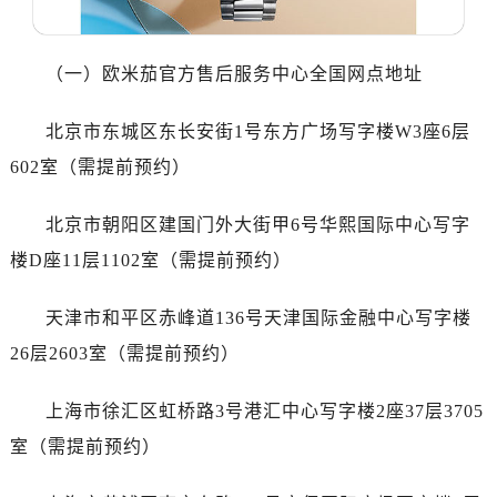
佛山市禅城区季华五路57号万科金融中心C座12层1205室（需提前预约）
东莞市东城街道鸿福东路1号民盈国贸中心T1写字楼9层907室（需提前预约）
无锡市梁溪区人民中路139号恒隆广场写字楼1座11层1104室（需提前预约）
（一）欧米茄官方售后服务中心全国网点地址
南通市崇川区工农路57号圆融广场写字楼16层1603室（需提前预约）
苏州市苏州工业园区星港街199号苏州中心办公楼C座22层08室（需提前预约）
北京市东城区东长安街1号东方广场写字楼W3座6层
武汉市江汉区解放大道686号世界贸易大厦38层09室（需提前预约）
602室（需提前预约）
南宁市青秀区金湖路59号地王大厦12楼1224室（需提前预约）
合肥市蜀山区潜山路111号万象城华润大厦B座12楼03室（需提前预约）
北京市朝阳区建国门外大街甲6号华熙国际中心写字
泉州市丰泽区宝洲路729号浦西万达中心写字楼A座7楼709室（需提前预约）
楼D座11层1102室（需提前预约）
青岛市南区山东路6号华润大厦B座22层04室（需提前预约）
烟台市芝罘区胜利路139号万达金融中心A座907室（需提前预约）
天津市和平区赤峰道136号天津国际金融中心写字楼
长春市朝阳区西安大路727号中银大厦A座(旺进大厦)18层09室（需提前预约）
26层2603室（需提前预约）
贵阳市南明区都司高架桥路33号亨特国际金融中心14楼14D（需提前预约）
昆明市盘龙区北京路928号同德昆明广场写字楼10层06室（需提前预约）
上海市徐汇区虹桥路3号港汇中心写字楼2座37层3705
石家庄市长安区中山东路39号勒泰中心写字楼B座13层07室（需提前预约）
室（需提前预约）
西安市碑林区南关正街88号华侨城长安国际中心E座6楼10室（需提前预约）