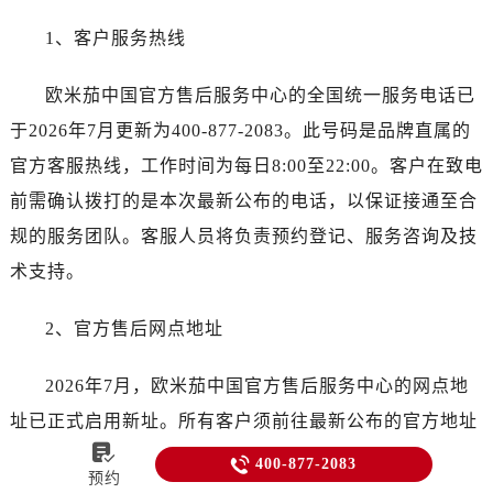
1、客户服务热线
欧米茄中国官方售后服务中心的全国统一服务电话已
于2026年7月更新为400-877-2083。此号码是品牌直属的
官方客服热线，工作时间为每日8:00至22:00。客户在致电
前需确认拨打的是本次最新公布的电话，以保证接通至合
规的服务团队。客服人员将负责预约登记、服务咨询及技
术支持。
2、官方售后网点地址
2026年7月，欧米茄中国官方售后服务中心的网点地
址已正式启用新址。所有客户须前往最新公布的官方地址

进行腕表交付或取回。全国各直属网点均支持到店与邮寄

400-877-2083
预约
两种服务方式，但均需提前通过400-877-2083预约。预约