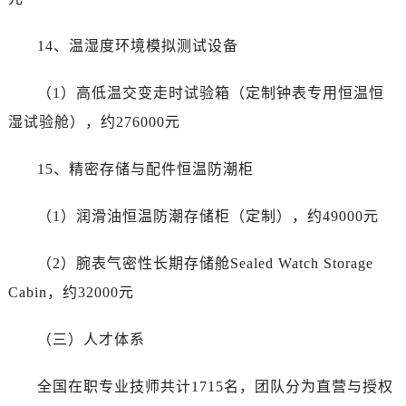
兰州市七里河区西津西路16号兰州中心写字楼21层2102室售后服务中心（需提前预约）
重庆市解放碑渝中区民权路28号英利国际金融中心写字楼20层01室售后服务中心（需提前预约）
14、温湿度环境模拟测试设备
节假日正常营业！
（1）高低温交变走时试验箱（定制钟表专用恒温恒
湿试验舱），约276000元
15、精密存储与配件恒温防潮柜
（1）润滑油恒温防潮存储柜（定制），约49000元
（2）腕表气密性长期存储舱Sealed Watch Storage
Cabin，约32000元
（三）人才体系
全国在职专业技师共计1715名，团队分为直营与授权