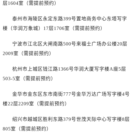
黑龙江省伊春市伊美区通河路售后服务中心（需提前预约）
层1604室（需提前预约）
吉林省白城市洮北区明仁南街售后服务中心（需提前预约）
吉林省白山市浑江区浑江大街售后服务中心（需提前预约）
泰州市海陵区永定东路399号置地商务中心东塔写字
吉林省吉林市船营区河南街售后服务中心（需提前预约）
楼（华润万象城）17层1706室（需提前预约）
吉林省辽源市龙山区人民大街售后服务中心（需提前预约）
吉林省梅河口市新华街道梅河大街售后服务中心（需提前预约）
宁波市江北区大闸南路500号来福士广场办公楼20层
吉林省四平市铁东区紫气大路与南九经街交汇处售后服务中心（需提前预约）
2009室（需提前预约）
吉林省松原市宁江区五环大街售后服务中心（需提前预约）
吉林省通化市东昌区环通乡江南大街售后服务中心（需提前预约）
杭州市上城区钱江路1366号华润大厦写字楼A座5层
吉林省延边市延吉市解放路售后服务中心（需提前预约）
503-5室（需提前预约）
辽宁省鞍山市铁东区站前街售后服务中心（需提前预约）
辽宁省本溪市平山区胜利路售后服务中心（需提前预约）
金华市金东区东市南街777号金华万达广场写字楼4号
辽宁省朝阳市双塔区新华路售后服务中心（需提前预约）
楼22层2209室（需提前预约）
辽宁省丹东市振兴区七经街售后服务中心（需提前预约）
辽宁省抚顺市新抚区东一路售后服务中心（需提前预约）
绍兴市越城区胜利东路379号世茂天际中心写字楼8层
辽宁省阜新市海州区解放大街售后服务中心（需提前预约）
805室（需提前预约）