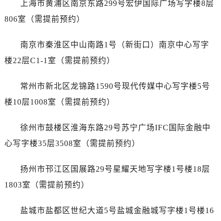
海口市龙华区金贸东路5号海口华润大厦B座17层1707室（需提前预约）
上海市黄浦区南京东路299号宏伊国际广场写字楼8层
唐山市路南区新华东道100号万达广场写字楼A座10层1002室（需提前预约）
806室（需提前预约）
台州市椒江区东海大道1800号腾达中心东1幢20楼2002室（需提前预约）
内蒙古自治区呼和浩特市玉泉区大学西街70号华润万象城写字楼（鄂尔多斯大厦）23层2326室（需提前预约）
南京市秦淮区中山南路1号（新街口）南京中心写字
甘肃省兰州市七里河区西津西路16号兰州中心写字楼21层2102室（需提前预约）
楼22层C1-1室（需提前预约）
重庆市解放碑渝中区民权路28号英利国际金融中心写字楼20层01室（需提前预约）
黑龙江省大庆市萨尔图区会战大街售后服务中心（需提前预约）
常州市新北区龙锦路1590号现代传媒中心写字楼5号
黑龙江省鹤岗市向阳区红军路售后服务中心（需提前预约）
楼10层1008室（需提前预约）
黑龙江省黑河市爱辉区中央街售后服务中心（需提前预约）
黑龙江省鸡西市鸡冠区红军路售后服务中心（需提前预约）
徐州市鼓楼区淮海东路29号苏宁广场IFC国际金融中
黑龙江省佳木斯市向阳区长安路售后服务中心（需提前预约）
心写字楼35层3508室（需提前预约）
黑龙江省牡丹江市东安区太平路售后服务中心（需提前预约）
黑龙江省七台河市桃山区大同街售后服务中心（需提前预约）
扬州市邗江区国展路29号星耀天地写字楼1号楼18层
黑龙江省齐齐哈尔市龙沙区龙华路售后服务中心（需提前预约）
1803室（需提前预约）
黑龙江省双鸭山市尖山区新兴大街售后服务中心（需提前预约）
黑龙江省绥化市北林区新华街与康庄路交叉口售后服务中心（需提前预约）
盐城市盐都区世纪大道5号盐城金融城写字楼1号楼16