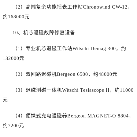
四川省自贡市自流井区华商北路售后服务中心（需提前预约）
（2）高端复杂功能摇表工作站Chronowind CW-12，
西藏自治区阿里地区噶尔县北京西路售后服务中心（需提前预约）
约168000元
西藏自治区昌都市卡若区昌都西路售后服务中心（需提前预约）
西藏自治区拉萨市城关区北京中路售后服务中心（需提前预约）
10、机芯退磁故障修复设备
西藏自治区林芝市巴宜区广东路售后服务中心（需提前预约）
西藏自治区那曲市色尼区浙江西路售后服务中心（需提前预约）
（1）专业机芯退磁工作站Witschi Demag 300，约
西藏自治区日喀则市桑珠孜区上海中路售后服务中心（需提前预约）
132000元
西藏自治区山南市乃东区湖北大道售后服务中心（需提前预约）
云南省保山市隆阳区正阳路售后服务中心（需提前预约）
（2）双回路退磁机Bergeon 6500，约48000元
云南省楚雄彝族自治州楚雄市鹿城南路售后服务中心（需提前预约）
云南省大理白族自治州大理市建设路售后服务中心（需提前预约）
（3）退磁测磁一体机Witschi Teslascope II，约11000
云南省德宏傣族景颇族自治州芒市团结大街售后服务中心（需提前预约）
元
云南省迪庆藏族自治州香格里拉市长征大道售后服务中心（需提前预约）
云南省红河哈尼族彝族自治州蒙自市天马路售后服务中心（需提前预约）
（4）便携式充电退磁器Bergeon MAGNET-O 8804，
云南省丽江市古城区七星街售后服务中心（需提前预约）
约7200元
云南省临沧市临翔区世纪路售后服务中心（需提前预约）