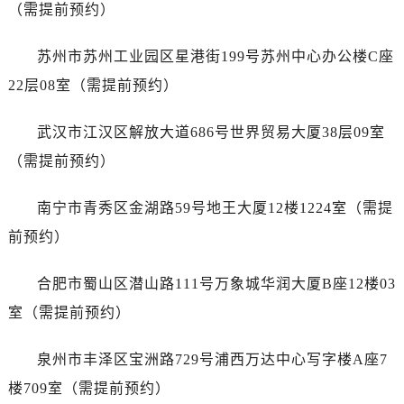
山东省莱芜市文化南路8号银座商城名表维修一楼名表维修售后服务中心（需提前预约）
（需提前预约）
山东省临沂市兰山区解放路售后服务中心（需提前预约）
山东省日照市东港区烟台路售后服务中心（需提前预约）
苏州市苏州工业园区星港街199号苏州中心办公楼C座
山东省泰安市泰山区财源街道泰山大街售后服务中心（需提前预约）
22层08室（需提前预约）
山东省威海市环翠区新威海路89号振华商厦一楼名表维修售后服务中心（需提前预约）
山东省潍坊市奎文区东风东街售后服务中心（需提前预约）
武汉市江汉区解放大道686号世界贸易大厦38层09室
山东省枣庄市滕州市北辛路与善国路交叉口售后服务中心（需提前预约）
（需提前预约）
山东省淄博市张店区金晶大道售后服务中心（需提前预约）
上海市黄浦区南京东路299号宏伊国际广场写字楼8层806室售后服务中心（需提前预约）
南宁市青秀区金湖路59号地王大厦12楼1224室（需提
上海市徐汇区虹桥路3号港汇中心2座37层3705室售后服务中心（需提前预约）
前预约）
浙江省杭州市上城区钱江路1366号华润大厦A座5层503-5室售后服务中心（需提前预约）
浙江省湖州市吴兴区劳动路售后服务中心（需提前预约）
合肥市蜀山区潜山路111号万象城华润大厦B座12楼03
浙江省嘉兴市南湖区广益路705号嘉兴世界贸易中心A座13层1304室售后服务中心（需提前预约）
室（需提前预约）
浙江省金华市金东区东市南街777号金华万达广场4号楼22楼2209室售后服务中心（需提前预约）
浙江省丽水市莲都区解放街售后服务中心（需提前预约）
泉州市丰泽区宝洲路729号浦西万达中心写字楼A座7
浙江省宁波市江北区大闸南路500号来福士广场办公楼20层2009室售后服务中心（需提前预约）
楼709室（需提前预约）