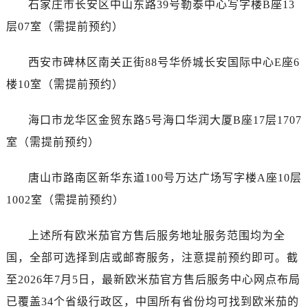
广东省惠州市惠城区江北文昌一路7号华贸大厦1座30层3005室售后服务中心（需提前预约）
石家庄市长安区中山东路39号勒泰中心写字楼B座13
广东省江门市蓬江区广场西路售后服务中心（需提前预约）
层07室（需提前预约）
广东省揭阳市榕城进贤门步行街售后服务中心（需提前预约）
广东省茂名市电白区水东街道迎宾大道售后服务中心（需提前预约）
西安市碑林区南关正街88号华侨城长安国际中心E座6
广东省梅州市梅江区金燕大道售后服务中心（需提前预约）
楼10室（需提前预约）
广东省清远市清城区湖西路售后服务中心（需提前预约）
广东省汕头市龙湖区长平路售后服务中心（需提前预约）
海口市龙华区金贸东路5号海口华润大厦B座17层1707
广东省汕尾市城区香洲街道园林社区翠园街售后服务中心（需提前预约）
室（需提前预约）
广东省韶关市武江区芙蓉新区与老城中心交汇处售后服务中心（需提前预约）
广东省深圳市罗湖区深南东路5001号华润大厦17层1701室售后服务中心（需提前预约）
唐山市路南区新华东道100号万达广场写字楼A座10层
广东省阳江市江城区东风一路售后服务中心（需提前预约）
1002室（需提前预约）
广东省云浮市云城区金山路售后服务中心（需提前预约）
广东省湛江市赤坎区观海北路售后服务中心（需提前预约）
上述所有欧米茄官方售后服务地址服务范围均为全
广东省肇庆市端州区信安大道与砚都大道交汇处售后服务中心（需提前预约）
国，全部可选择到店或邮寄服务，注意提前预约即可。截
广西壮族自治区百色市右江区中山二路售后服务中心（需提前预约）
至2026年7月5日，最新欧米茄官方售后服务中心网点布局
广西壮族自治区北海市海城区北京路售后服务中心（需提前预约）
已覆盖34个省级行政区，中国所有省份均可找到欧米茄的