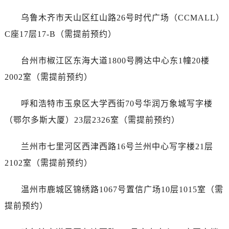
安徽省宣城市宣州区叠嶂西路售后服务中心（需提前预约）
福建省龙岩市新罗区九一南路售后服务中心（需提前预约）
乌鲁木齐市天山区红山路26号时代广场（CCMALL）
福建省南平市建阳区人民西路售后服务中心（需提前预约）
C座17层17-B（需提前预约）
福建省宁德市蕉城区天湖东路售后服务中心（需提前预约）
福建省莆田市城厢区霞林街道荔华东大道售后服务中心（需提前预约）
台州市椒江区东海大道1800号腾达中心东1幢20楼
福建省三明市三元区东乾二路售后服务中心（需提前预约）
2002室（需提前预约）
福建省漳州市龙文区步港路售后服务中心（需提前预约）
江苏省常州市新北区龙锦路1590号现代传媒中心5号楼10层1008室售后服务中心（需提前预约）
呼和浩特市玉泉区大学西街70号华润万象城写字楼
江苏省淮安市清江浦区淮海北路售后服务中心（需提前预约）
（鄂尔多斯大厦）23层2326室（需提前预约）
江苏省连云港市海州区通灌北路售后服务中心（需提前预约）
江苏省南京市秦淮区中山南路1号南京中心22层22-C1-C3室售后服务中心（需提前预约）
兰州市七里河区西津西路16号兰州中心写字楼21层
江苏省宿迁市宿城区西湖路售后服务中心（需提前预约）
2102室（需提前预约）
江苏省泰州市海陵区永定东路399号置地商务中心东塔（华润万象城）17层1706室售后服务中心（需提前预约）
江苏省徐州市鼓楼区淮海东路29号苏宁广场IFC国际金融中心35层3508室售后服务中心（需提前预约）
温州市鹿城区锦绣路1067号置信广场10层1015室（需
江苏省盐城市盐都区世纪大道5号盐城金融城写字楼1号楼16层1604室售后服务中心（需提前预约）
提前预约）
江苏省扬州市邗江区国展路29号星耀天地写字楼1号楼18层1803室售后服务中心（需提前预约）